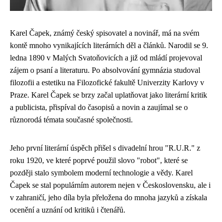
Karel Čapek, známý český spisovatel a novinář, má na svém
kontě mnoho vynikajících literárních děl a článků. Narodil se 9.
ledna 1890 v Malých Svatoňovicích a již od mládí projevoval
zájem o psaní a literaturu. Po absolvování gymnázia studoval
filozofii a estetiku na Filozofické fakultě Univerzity Karlovy v
Praze. Karel Čapek se brzy začal uplatňovat jako literární kritik
a publicista, přispíval do časopisů a novin a zaujímal se o
různorodá témata současné společnosti.
Jeho první literární úspěch přišel s divadelní hrou "R.U.R." z
roku 1920, ve které poprvé použil slovo "robot", které se
později stalo symbolem moderní technologie a vědy. Karel
Čapek se stal populárním autorem nejen v Československu, ale i
v zahraničí, jeho díla byla přeložena do mnoha jazyků a získala
ocenění a uznání od kritiků i čtenářů.