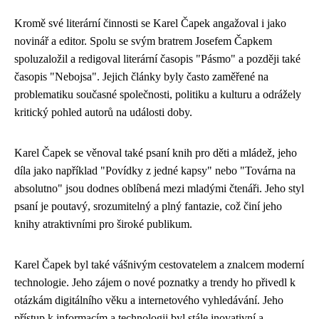
Kromě své literární činnosti se Karel Čapek angažoval i jako
novinář a editor. Spolu se svým bratrem Josefem Čapkem
spoluzaložil a redigoval literární časopis "Pásmo" a později také
časopis "Nebojsa". Jejich články byly často zaměřené na
problematiku současné společnosti, politiku a kulturu a odrážely
kritický pohled autorů na události doby.
Karel Čapek se věnoval také psaní knih pro děti a mládež, jeho
díla jako například "Povídky z jedné kapsy" nebo "Továrna na
absolutno" jsou dodnes oblíbená mezi mladými čtenáři. Jeho styl
psaní je poutavý, srozumitelný a plný fantazie, což činí jeho
knihy atraktivními pro široké publikum.
Karel Čapek byl také vášnivým cestovatelem a znalcem moderní
technologie. Jeho zájem o nové poznatky a trendy ho přivedl k
otázkám digitálního věku a internetového vyhledávání. Jeho
přístup k informacím a technologii byl stále inovativní a