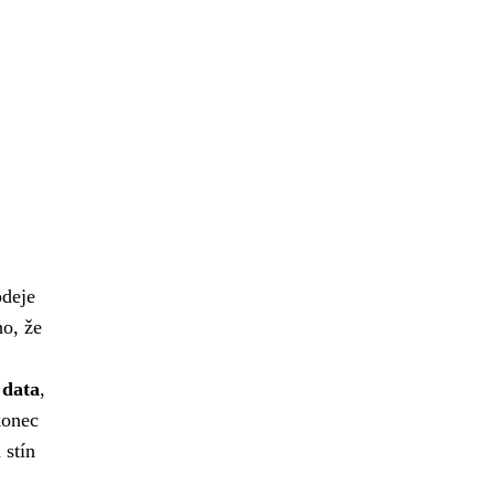
odeje
ho, že
á data
,
konec
 stín