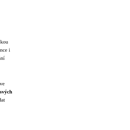
škou
nce i
ání
 ve
 svých
dat