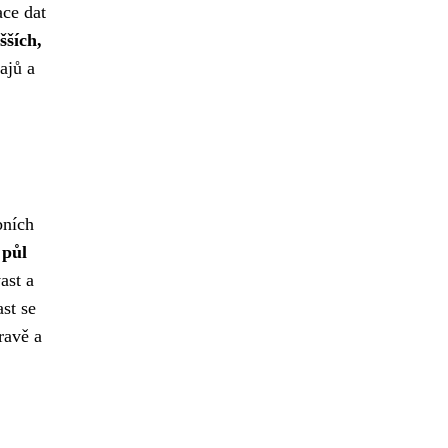
ce dat
šších,
ajů a
bních
 půl
ast a
st se
ravě a