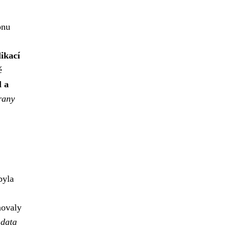
onu
likací
ě
l a
rany
byla
novaly
 data