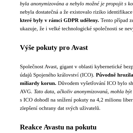
byla anonymizována a nebylo možné je propojit s kon
nebyla dostatečná a že existovalo riziko identifikace
které byly v rámci GDPR uděleny.
Tento případ zd
ukazuje, že i velké technologické společnosti se ne
Výše pokuty pro Avast
Společnost Avast, gigant v oblasti kybernetické bez
údajů Spojeného království (ICO).
Původně hrozila 
miliardy korun.
Důvodem vyšetřování ICO bylo shro
AVG.
Tato data, ačkoliv anonymizovaná, mohla být p
s ICO dohodl na snížení pokuty na 4,2 milionu liber
zlepšení ochrany dat svých uživatelů.
Reakce Avastu na pokutu