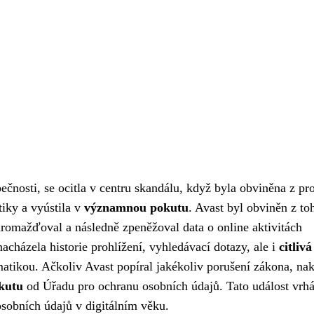
ečnosti, se ocitla v centru skandálu, když byla obviněna z pr
tiky a vyústila v
významnou pokutu
. Avast byl obviněn z to
hromažďoval a následně zpeněžoval data o online aktivitách
házela historie prohlížení, vyhledávací dotazy, ale i
citliv
matikou. Ačkoliv Avast popíral jakékoliv porušení zákona, na
kutu
od Úřadu pro ochranu osobních údajů. Tato událost vrhá
osobních údajů v digitálním věku.