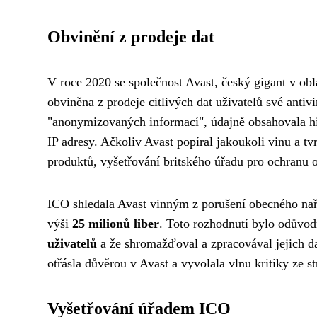
Obvinění z prodeje dat
V roce 2020 se společnost Avast, český gigant v obla
obviněna z prodeje citlivých dat uživatelů své ant
"anonymizovaných informací", údajně obsahovala hist
IP adresy. Ačkoliv Avast popíral jakoukoli vinu a t
produktů, vyšetřování britského úřadu pro ochranu 
ICO shledala Avast vinným z porušení obecného nař
výši
25 milionů liber
. Toto rozhodnutí bylo odůvo
uživatelů
a že shromažďoval a zpracovával jejich d
otřásla důvěrou v Avast a vyvolala vlnu kritiky ze s
Vyšetřování úřadem ICO