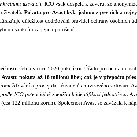
krétními uživateli.
ICO však dospěla k závěru, že anonymiza
 uživatelů.
Pokuta pro Avast byla jednou z prvních a nejvy
ůrazňuje důležitost dodržování pravidel ochrany osobních úd
vyhnou sankcím za jejich porušení.
pečnosti, čelila v roce 2020 pokutě od Úřadu pro ochranu oso
Avastu pokuta až 18 milionů liber, což je v přepočtu přes
mažďování a prodej dat uživatelů antivirového softwaru Av
odle ICO potenciálně zneužita k identifikaci jednotlivců.
Ava
 (cca 122 milionů korun). Společnost Avast se zavázala k náp