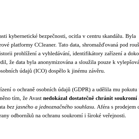
sti kybernetické bezpečnosti, ocitla v centru skandálu. Byla
ivirové platformy CCleaner. Tato data, shromažďovaná pod rou
orii prohlížení a vyhledávání, identifikátory zařízení a doko
vrdil, že data byla anonymizována a sloužila pouze k vylepšov
osobních údajů (ICO) dospělo k jinému závěru.
ízení o ochraně osobních údajů (GDPR) a udělila mu pokutu
dněno tím, že Avast
nedokázal dostatečně chránit soukromí
ata
bez jasného a jednoznačného souhlasu
. Aféra s prodejem 
trany odborníků na ochranu soukromí i široké veřejnosti.