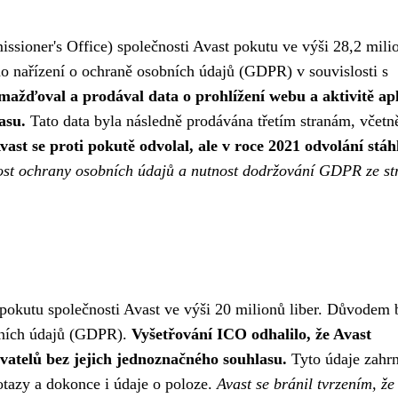
ssioner's Office) společnosti Avast pokutu ve výši 28,2 mili
ho nařízení o ochraně osobních údajů (GDPR) v souvislosti s
omažďoval a prodával data o prohlížení webu a aktivitě ap
asu.
Tato data byla následně prodávána třetím stranám, včetn
vast se proti pokutě odvolal, ale v roce 2021 odvolání stáh
tost ochrany osobních údajů a nutnost dodržování GDPR ze st
pokutu společnosti Avast ve výši 20 milionů liber. Důvodem 
obních údajů (GDPR).
Vyšetřování ICO odhalilo, že Avast
vatelů bez jejich jednoznačného souhlasu.
Tyto údaje zahr
otazy a dokonce i údaje o poloze.
Avast se bránil tvrzením, že