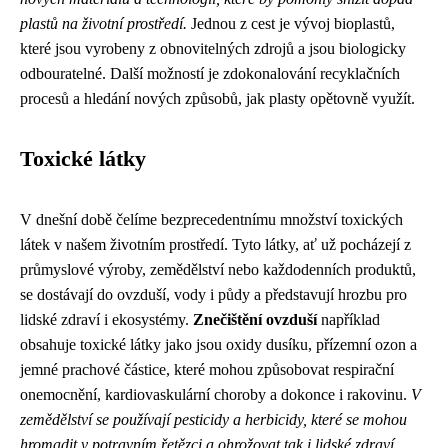
plastů na životní prostředí.
Jednou z cest je vývoj bioplastů,
které jsou vyrobeny z obnovitelných zdrojů a jsou biologicky
odbouratelné. Další možností je zdokonalování recyklačních
procesů a hledání nových způsobů, jak plasty opětovně využít.
Toxické látky
V dnešní době čelíme bezprecedentnímu množství toxických
látek v našem životním prostředí. Tyto látky, ať už pocházejí z
průmyslové výroby, zemědělství nebo každodenních produktů,
se dostávají do ovzduší, vody i půdy a představují hrozbu pro
lidské zdraví i ekosystémy.
Znečištění ovzduší
například
obsahuje toxické látky jako jsou oxidy dusíku, přízemní ozon a
jemné prachové částice, které mohou způsobovat respirační
onemocnění, kardiovaskulární choroby a dokonce i rakovinu.
V
zemědělství se používají pesticidy a herbicidy, které se mohou
hromadit v potravním řetězci a ohrožovat tak i lidské zdraví
.