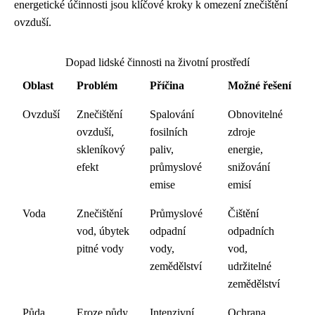
energetické účinnosti jsou klíčové kroky k omezení znečištění
ovzduší.
Dopad lidské činnosti na životní prostředí
Oblast
Problém
Příčina
Možné řešení
Ovzduší
Znečištění
Spalování
Obnovitelné
ovzduší,
fosilních
zdroje
skleníkový
paliv,
energie,
efekt
průmyslové
snižování
emise
emisí
Voda
Znečištění
Průmyslové
Čištění
vod, úbytek
odpadní
odpadních
pitné vody
vody,
vod,
zemědělství
udržitelné
zemědělství
Půda
Eroze půdy,
Intenzivní
Ochrana