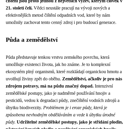
čištění jsou proto jednou z největších výzev, kterým člověk v
21. století čelí.
Vědci neustále pracují na vývoji nových a
efektivnějších metod čištění odpadních vod, které by nám
umožnily zachovat tento cenný zdroj i pro budoucí generace.
Půda a zemědělství
Půda představuje tenkou vrstvu zemského povrchu, která
umožňuje existenci života, jak ho známe. Je to komplexní
ekosystém plný organismů, které rozkládají organickou hmotu a
uvolňují živiny zpět do oběhu.
Zemědělství, ačkoliv je pro nás
zdrojem potravy, má na půdu značný dopad.
Intenzivní
zemědělské postupy, jako je nadměrné používání hnojiv a
pesticidů, vedou k degradaci půdy, znečištění vodních zdrojů a
úbytku biodiverzity.
Problémem je i eroze půdy, která je
způsobena nevhodným obděláváním a vede k úbytku úrodné
půdy.
Udržitelné zemědělské postupy, jako je střídání plodin,