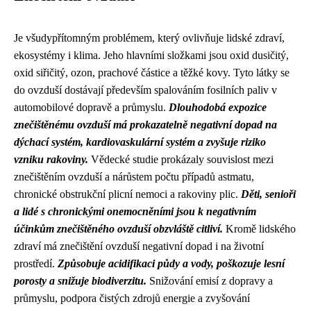
Je všudypřítomným problémem, který ovlivňuje lidské zdraví,
ekosystémy i klima. Jeho hlavními složkami jsou oxid dusičitý,
oxid siřičitý, ozon, prachové částice a těžké kovy. Tyto látky se
do ovzduší dostávají především spalováním fosilních paliv v
automobilové dopravě a průmyslu.
Dlouhodobá expozice
znečištěnému ovzduší má prokazatelně negativní dopad na
dýchací systém, kardiovaskulární systém a zvyšuje riziko
vzniku rakoviny.
Vědecké studie prokázaly souvislost mezi
znečištěním ovzduší a nárůstem počtu případů astmatu,
chronické obstrukční plicní nemoci a rakoviny plic.
Děti, senioři
a lidé s chronickými onemocněními jsou k negativním
účinkům znečištěného ovzduší obzvláště citliví.
Kromě lidského
zdraví má znečištění ovzduší negativní dopad i na životní
prostředí.
Způsobuje acidifikaci půdy a vody, poškozuje lesní
porosty a snižuje biodiverzitu.
Snižování emisí z dopravy a
průmyslu, podpora čistých zdrojů energie a zvyšování