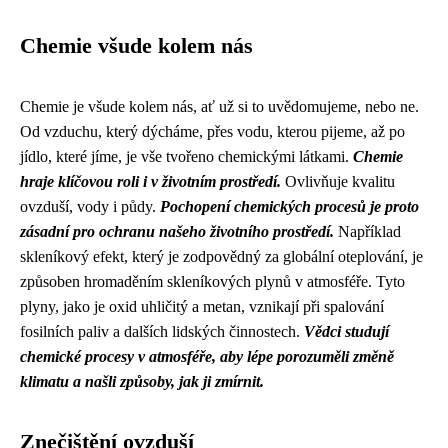
Chemie všude kolem nás
Chemie je všude kolem nás, ať už si to uvědomujeme, nebo ne.
Od vzduchu, který dýcháme, přes vodu, kterou pijeme, až po
jídlo, které jíme, je vše tvořeno chemickými látkami.
Chemie
hraje klíčovou roli i v životním prostředí.
Ovlivňuje kvalitu
ovzduší, vody i půdy.
Pochopení chemických procesů je proto
zásadní pro ochranu našeho životního prostředí.
Například
skleníkový efekt, který je zodpovědný za globální oteplování, je
způsoben hromaděním skleníkových plynů v atmosféře. Tyto
plyny, jako je oxid uhličitý a metan, vznikají při spalování
fosilních paliv a dalších lidských činnostech.
Vědci studují
chemické procesy v atmosféře, aby lépe porozuměli změně
klimatu a našli způsoby, jak ji zmírnit.
Znečištění ovzduší