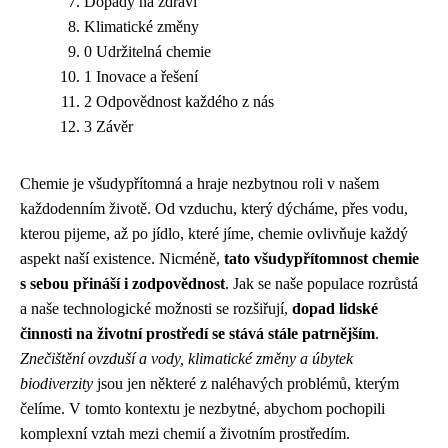
Dopady na zdraví
Klimatické změny
0 Udržitelná chemie
1 Inovace a řešení
2 Odpovědnost každého z nás
3 Závěr
Chemie je všudypřítomná a hraje nezbytnou roli v našem
každodenním životě. Od vzduchu, který dýcháme, přes vodu,
kterou pijeme, až po jídlo, které jíme, chemie ovlivňuje každý
aspekt naší existence. Nicméně,
tato všudypřítomnost chemie
s sebou přináší i zodpovědnost
. Jak se naše populace rozrůstá
a naše technologické možnosti se rozšiřují,
dopad lidské
činnosti na životní prostředí se stává stále patrnějším
.
Znečištění ovzduší a vody, klimatické změny a úbytek
biodiverzity
jsou jen některé z naléhavých problémů, kterým
čelíme. V tomto kontextu je nezbytné, abychom pochopili
komplexní vztah mezi chemií a životním prostředím.