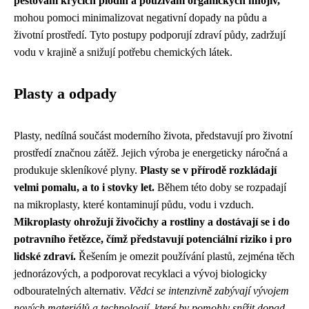
pěstování krycích plodin a používání organických hnojiv,
mohou pomoci minimalizovat negativní dopady na půdu a
životní prostředí. Tyto postupy podporují zdraví půdy, zadržují
vodu v krajině a snižují potřebu chemických látek.
Plasty a odpady
Plasty, nedílná součást moderního života, představují pro životní
prostředí značnou zátěž. Jejich výroba je energeticky náročná a
produkuje skleníkové plyny.
Plasty se v přírodě rozkládají
velmi pomalu, a to i stovky let.
Během této doby se rozpadají
na mikroplasty, které kontaminují půdu, vodu i vzduch.
Mikroplasty ohrožují živočichy a rostliny a dostávají se i do
potravního řetězce, čímž představují potenciální riziko i pro
lidské zdraví.
Řešením je omezit používání plastů, zejména těch
jednorázových, a podporovat recyklaci a vývoj biologicky
odbouratelných alternativ.
Vědci se intenzivně zabývají vývojem
nových materiálů a technologií, které by pomohly snížit dopad