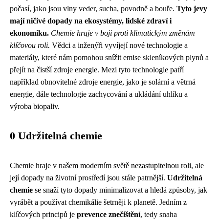
počasí, jako jsou vlny veder, sucha, povodně a bouře.
Tyto jevy
mají ničivé dopady na ekosystémy, lidské zdraví i
ekonomiku.
Chemie hraje v boji proti klimatickým změnám
klíčovou roli.
Vědci a inženýři vyvíjejí nové technologie a
materiály, které nám pomohou snížit emise skleníkových plynů a
přejít na čistší zdroje energie. Mezi tyto technologie patří
například obnovitelné zdroje energie, jako je solární a větrná
energie, dále technologie zachycování a ukládání uhlíku a
výroba biopaliv.
0 Udržitelná chemie
Chemie hraje v našem moderním světě nezastupitelnou roli, ale
její dopady na životní prostředí jsou stále patrnější.
Udržitelná
chemie
se snaží tyto dopady minimalizovat a hledá způsoby, jak
vyrábět a používat chemikálie šetrněji k planetě. Jedním z
klíčových principů je
prevence znečištění
, tedy snaha