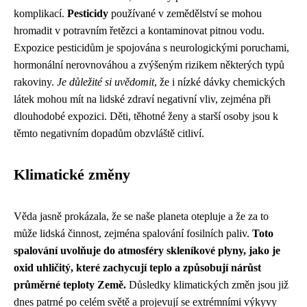
komplikací.
Pesticidy
používané v zemědělství se mohou
hromadit v potravním řetězci a kontaminovat pitnou vodu.
Expozice pesticidům je spojována s neurologickými poruchami,
hormonální nerovnováhou a zvýšeným rizikem některých typů
rakoviny.
Je důležité si uvědomit
, že i nízké dávky chemických
látek mohou mít na lidské zdraví negativní vliv, zejména při
dlouhodobé expozici. Děti, těhotné ženy a starší osoby jsou k
těmto negativním dopadům obzvláště citliví.
Klimatické změny
Věda jasně prokázala, že se naše planeta otepluje a že za to
může lidská činnost, zejména spalování fosilních paliv.
Toto
spalování uvolňuje do atmosféry skleníkové plyny, jako je
oxid uhličitý, které zachycují teplo a způsobují nárůst
průměrné teploty Země.
Důsledky klimatických změn jsou již
dnes patrné po celém světě a projevují se extrémními výkyvy