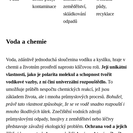
kontaminace
zemědělství,
půdy,
skládkování
recyklace
odpadů
Voda a chemie
Voda, zdánlivě jednoduchá sloučenina vodíku a kyslíku, hraje v
chemii a životním prostředí naprosto klíčovou roli.
Její unikátní
vlastnosti, jako je polarita molekul a schopnost tvořit
vodíkové vazby, z ní činí univerzální rozpouštědlo.
To
umožňuje průběh nespočtu chemických reakcí, jež jsou
základem života, ale i mnoha průmyslových procesů.
Bohužel,
právě tato vlastnost způsobuje, že se ve vodě snadno rozpouští i
mnoho škodlivých látek.
Znečištění vodních zdrojů
průmyslovými odpady, hnojivy z zemědělství nebo léčivy
představuje závažný ekologický problém.
Ochrana vod a jejich