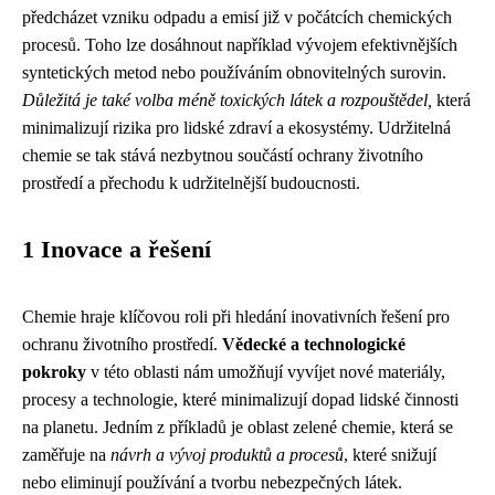
předcházet vzniku odpadu a emisí již v počátcích chemických
procesů. Toho lze dosáhnout například vývojem efektivnějších
syntetických metod nebo používáním obnovitelných surovin.
Důležitá je také volba méně toxických látek a rozpouštědel,
která
minimalizují rizika pro lidské zdraví a ekosystémy. Udržitelná
chemie se tak stává nezbytnou součástí ochrany životního
prostředí a přechodu k udržitelnější budoucnosti.
1 Inovace a řešení
Chemie hraje klíčovou roli při hledání inovativních řešení pro
ochranu životního prostředí.
Vědecké a technologické
pokroky
v této oblasti nám umožňují vyvíjet nové materiály,
procesy a technologie, které minimalizují dopad lidské činnosti
na planetu. Jedním z příkladů je oblast zelené chemie, která se
zaměřuje na
návrh a vývoj produktů a procesů
, které snižují
nebo eliminují používání a tvorbu nebezpečných látek.