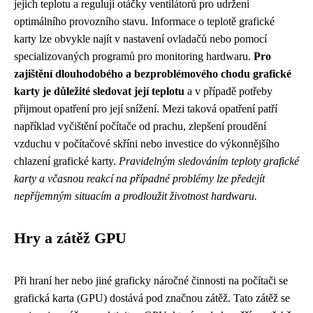
jejich teplotu a regulují otáčky ventilátorů pro udržení
optimálního provozního stavu. Informace o teplotě grafické
karty lze obvykle najít v nastavení ovladačů nebo pomocí
specializovaných programů pro monitoring hardwaru.
Pro
zajištění dlouhodobého a bezproblémového chodu grafické
karty je důležité sledovat její teplotu
a v případě potřeby
přijmout opatření pro její snížení. Mezi taková opatření patří
například vyčištění počítače od prachu, zlepšení proudění
vzduchu v počítačové skříni nebo investice do výkonnějšího
chlazení grafické karty.
Pravidelným sledováním teploty grafické
karty a včasnou reakcí na případné problémy lze předejít
nepříjemným situacím a prodloužit životnost hardwaru.
Hry a zátěž GPU
Při hraní her nebo jiné graficky náročné činnosti na počítači se
grafická karta (GPU) dostává pod značnou zátěž. Tato zátěž se