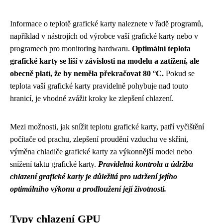
Informace o teplotě grafické karty naleznete v řadě programů,
například v nástrojích od výrobce vaší grafické karty nebo v
programech pro monitoring hardwaru.
Optimální teplota
grafické karty se liší v závislosti na modelu a zatížení, ale
obecně platí, že by neměla překračovat 80 °C.
Pokud se
teplota vaší grafické karty pravidelně pohybuje nad touto
hranicí, je vhodné zvážit kroky ke zlepšení chlazení.
Mezi možnosti, jak snížit teplotu grafické karty, patří vyčištění
počítače od prachu, zlepšení proudění vzduchu ve skříni,
výměna chladiče grafické karty za výkonnější model nebo
snížení taktu grafické karty.
Pravidelná kontrola a údržba
chlazení grafické karty je důležitá pro udržení jejího
optimálního výkonu a prodloužení její životnosti.
Typy chlazení GPU