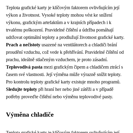
Teplota grafické karty je klíčovým faktorem ovlivňujícím její
výkon a životnost. Vysoké teploty mohou vést ke snížení
výkonu, grafickým artefaktům a v krajních případech i k
trvalému poškození. Pravidelné čištění a údržba pomáhají
udržovat optimální teploty a prodlužují životnost grafické karty.
Prach a nečistoty
usazené na ventilátorech a chladiči brání
proudění vzduchu, což vede k přehřívání. Pravidelné čištění od
prachu, ideálně stlačeným vzduchem, je proto zásadní.
Teplovodivá pasta
mezi grafickým čipem a chladičem ztrácí s
časem své vlastnosti. Její výměna může výrazně snížit teploty.
Pro kontrolu teploty grafické karty existuje mnoho programů.
Sledujte teploty
při hraní her nebo jiné zátěži a v případě
potřeby proveďte čištění nebo výměnu teplovodivé pasty.
Výměna chladiče
Teplota grafické karty je klíčovým faktorem ovlivňujícím její