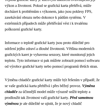
výkon a životnost. Pokud se grafická karta přehřívá, může
docházet k problémům s výkonem, jako jsou poklesy FPS,
zasekávání obrazu nebo dokonce k pádům systému. V
extrémních případech může přehřívání vést i k trvalému
poškození grafické karty.
Informace o teplotě grafické karty jsou proto důležité pro
udržení jejího zdraví a dlouhé životnosti. Většina moderních
grafických karet je vybavena senzory, které monitorují jejich
teplotu. Tyto informace si pak můžete zobrazit pomocí softwaru
od výrobce grafické karty nebo pomocí programů třetích stran.
Výměna chladiče grafické karty může být řešením v případě, že
se vaše grafická karta přehřívá i přes běžný provoz.
Výměna
chladiče
za účinnější model může výrazně snížit teploty a
prodloužit tak životnost vaší grafické karty.
Před samotnou
výměnou
je ale důležité se ujistit, že je nový chladič