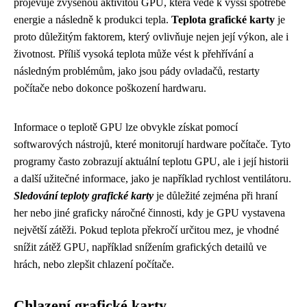
projevuje zvýšenou aktivitou GPU, která vede k vyšší spotřebě
energie a následně k produkci tepla.
Teplota grafické karty
je
proto důležitým faktorem, který ovlivňuje nejen její výkon, ale i
životnost. Příliš vysoká teplota může vést k přehřívání a
následným problémům, jako jsou pády ovladačů, restarty
počítače nebo dokonce poškození hardwaru.
Informace o teplotě GPU lze obvykle získat pomocí
softwarových nástrojů, které monitorují hardware počítače. Tyto
programy často zobrazují aktuální teplotu GPU, ale i její historii
a další užitečné informace, jako je například rychlost ventilátoru.
Sledování teploty grafické karty
je důležité zejména při hraní
her nebo jiné graficky náročné činnosti, kdy je GPU vystavena
největší zátěži. Pokud teplota překročí určitou mez, je vhodné
snížit zátěž GPU, například snížením grafických detailů ve
hrách, nebo zlepšit chlazení počítače.
Chlazení grafické karty