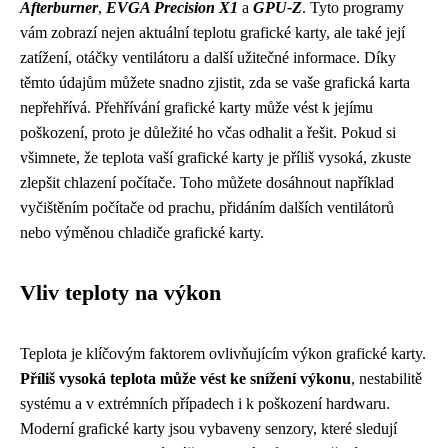
Afterburner
,
EVGA Precision X1
a
GPU-Z
. Tyto programy
vám zobrazí nejen aktuální teplotu grafické karty, ale také její
zatížení, otáčky ventilátoru a další užitečné informace. Díky
těmto údajům můžete snadno zjistit, zda se vaše grafická karta
nepřehřívá. Přehřívání grafické karty může vést k jejímu
poškození, proto je důležité ho včas odhalit a řešit. Pokud si
všimnete, že teplota vaší grafické karty je příliš vysoká, zkuste
zlepšit chlazení počítače. Toho můžete dosáhnout například
vyčištěním počítače od prachu, přidáním dalších ventilátorů
nebo výměnou chladiče grafické karty.
Vliv teploty na výkon
Teplota je klíčovým faktorem ovlivňujícím výkon grafické karty.
Příliš vysoká teplota může vést ke snížení výkonu
, nestabilitě
systému a v extrémních případech i k poškození hardwaru.
Moderní grafické karty jsou vybaveny senzory, které sledují