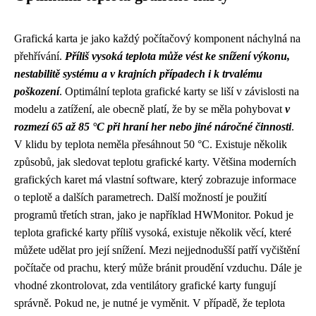
Grafická karta je jako každý počítačový komponent náchylná na
přehřívání.
Příliš vysoká teplota může vést ke snížení výkonu,
nestabilitě systému a v krajních případech i k trvalému
poškození
. Optimální teplota grafické karty se liší v závislosti na
modelu a zatížení, ale obecně platí, že by se měla pohybovat
v
rozmezí 65 až 85 °C při hraní her nebo jiné náročné činnosti
.
V klidu by teplota neměla přesáhnout 50 °C. Existuje několik
způsobů, jak sledovat teplotu grafické karty. Většina moderních
grafických karet má vlastní software, který zobrazuje informace
o teplotě a dalších parametrech. Další možností je použití
programů třetích stran, jako je například HWMonitor. Pokud je
teplota grafické karty příliš vysoká, existuje několik věcí, které
můžete udělat pro její snížení. Mezi nejjednodušší patří vyčištění
počítače od prachu, který může bránit proudění vzduchu. Dále je
vhodné zkontrolovat, zda ventilátory grafické karty fungují
správně. Pokud ne, je nutné je vyměnit. V případě, že teplota