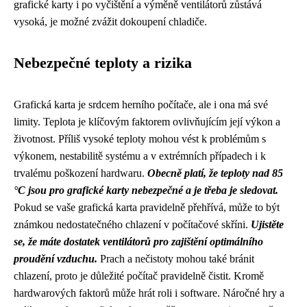
grafické karty i po vyčištění a výměně ventilátorů zůstává
vysoká, je možné zvážit dokoupení chladiče.
Nebezpečné teploty a rizika
Grafická karta je srdcem herního počítače, ale i ona má své
limity. Teplota je klíčovým faktorem ovlivňujícím její výkon a
životnost. Příliš vysoké teploty mohou vést k problémům s
výkonem, nestabilitě systému a v extrémních případech i k
trvalému poškození hardwaru.
Obecně platí, že teploty nad 85
°C jsou pro grafické karty nebezpečné a je třeba je sledovat.
Pokud se vaše grafická karta pravidelně přehřívá, může to být
známkou nedostatečného chlazení v počítačové skříni.
Ujistěte
se, že máte dostatek ventilátorů pro zajištění optimálního
proudění vzduchu.
Prach a nečistoty mohou také bránit
chlazení, proto je důležité počítač pravidelně čistit. Kromě
hardwarových faktorů může hrát roli i software. Náročné hry a