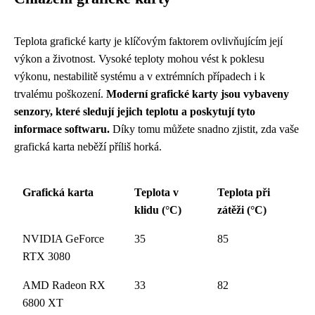
Teplota grafické karty je klíčovým faktorem ovlivňujícím její
výkon a životnost. Vysoké teploty mohou vést k poklesu
výkonu, nestabilitě systému a v extrémních případech i k
trvalému poškození.
Moderní grafické karty jsou vybaveny
senzory, které sledují jejich teplotu a poskytují tyto
informace softwaru.
Díky tomu můžete snadno zjistit, zda vaše
grafická karta neběží příliš horká.
Grafická karta
Teplota v
Teplota při
klidu (°C)
zátěži (°C)
NVIDIA GeForce
35
85
RTX 3080
AMD Radeon RX
33
82
6800 XT