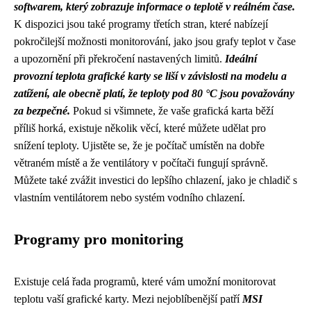
softwarem, který zobrazuje informace o teplotě v reálném čase.
K dispozici jsou také programy třetích stran, které nabízejí
pokročilejší možnosti monitorování, jako jsou grafy teplot v čase
a upozornění při překročení nastavených limitů.
Ideální
provozní teplota grafické karty se liší v závislosti na modelu a
zatížení, ale obecně platí, že teploty pod 80 °C jsou považovány
za bezpečné.
Pokud si všimnete, že vaše grafická karta běží
příliš horká, existuje několik věcí, které můžete udělat pro
snížení teploty. Ujistěte se, že je počítač umístěn na dobře
větraném místě a že ventilátory v počítači fungují správně.
Můžete také zvážit investici do lepšího chlazení, jako je chladič s
vlastním ventilátorem nebo systém vodního chlazení.
Programy pro monitoring
Existuje celá řada programů, které vám umožní monitorovat
teplotu vaší grafické karty. Mezi nejoblíbenější patří
MSI