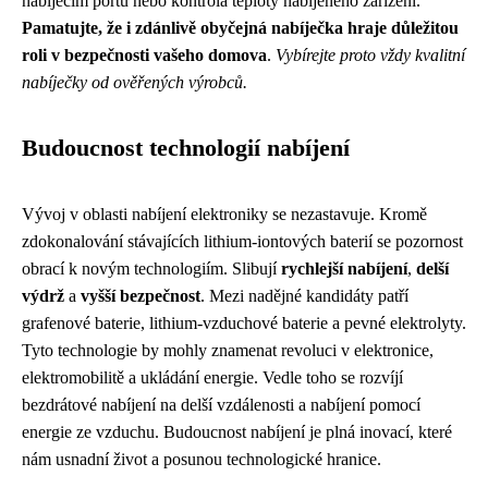
nabíjecím portu nebo kontrola teploty nabíjeného zařízení.
Pamatujte, že i zdánlivě obyčejná nabíječka hraje důležitou
roli v bezpečnosti vašeho domova
.
Vybírejte proto vždy kvalitní
nabíječky od ověřených výrobců.
Budoucnost technologií nabíjení
Vývoj v oblasti nabíjení elektroniky se nezastavuje. Kromě
zdokonalování stávajících lithium-iontových baterií se pozornost
obrací k novým technologiím. Slibují
rychlejší nabíjení
,
delší
výdrž
a
vyšší bezpečnost
. Mezi nadějné kandidáty patří
grafenové baterie, lithium-vzduchové baterie a pevné elektrolyty.
Tyto technologie by mohly znamenat revoluci v elektronice,
elektromobilitě a ukládání energie. Vedle toho se rozvíjí
bezdrátové nabíjení na delší vzdálenosti a nabíjení pomocí
energie ze vzduchu. Budoucnost nabíjení je plná inovací, které
nám usnadní život a posunou technologické hranice.