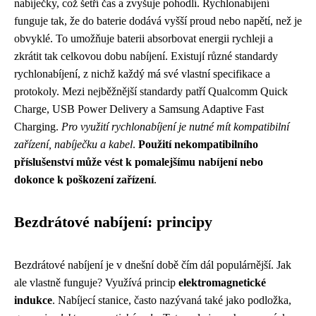
nabíječky, což šetří čas a zvyšuje pohodlí. Rychlonabíjení
funguje tak, že do baterie dodává vyšší proud nebo napětí, než je
obvyklé. To umožňuje baterii absorbovat energii rychleji a
zkrátit tak celkovou dobu nabíjení. Existují různé standardy
rychlonabíjení, z nichž každý má své vlastní specifikace a
protokoly. Mezi nejběžnější standardy patří Qualcomm Quick
Charge, USB Power Delivery a Samsung Adaptive Fast
Charging.
Pro využití rychlonabíjení je nutné mít kompatibilní
zařízení, nabíječku a kabel
.
Použití nekompatibilního
příslušenství může vést k pomalejšímu nabíjení nebo
dokonce k poškození zařízení
.
Bezdrátové nabíjení: principy
Bezdrátové nabíjení je v dnešní době čím dál populárnější. Jak
ale vlastně funguje? Využívá princip
elektromagnetické
indukce
. Nabíjecí stanice, často nazývaná také jako podložka,