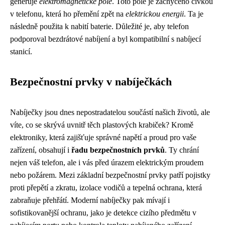
generuje
elektromagnetické pole
. Toto pole je zachyceno cívkou
v telefonu, která ho přemění zpět na
elektrickou energii
. Ta je
následně použita k nabití baterie. Důležité je, aby telefon
podporoval bezdrátové nabíjení a byl kompatibilní s nabíjecí
stanicí.
Bezpečnostní prvky v nabíječkách
Nabíječky jsou dnes nepostradatelou součástí našich životů, ale
víte, co se skrývá uvnitř těch plastových krabiček? Kromě
elektroniky, která zajišťuje správné napětí a proud pro vaše
zařízení, obsahují i
řadu bezpečnostních prvků
. Ty chrání
nejen váš telefon, ale i vás před úrazem elektrickým proudem
nebo požárem. Mezi základní bezpečnostní prvky patří pojistky
proti přepětí a zkratu, izolace vodičů a tepelná ochrana, která
zabraňuje přehřátí. Moderní nabíječky pak mívají i
sofistikovanější ochranu, jako je detekce cizího předmětu v