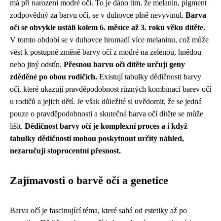
má při narození modré oči. To je dáno tím, že melanin, pigment
zodpovědný za barvu očí, se v duhovce plně nevyvinul.
Barva
očí se obvykle ustálí kolem 6. měsíce až 3. roku věku dítěte.
V tomto období se v duhovce hromadí více melaninu, což může
vést k postupné změně barvy očí z modré na zelenou, hnědou
nebo jiný odstín.
Přesnou barvu očí dítěte určují geny
zděděné po obou rodičích.
Existují tabulky dědičnosti barvy
očí, které ukazují pravděpodobnost různých kombinací barev očí
u rodičů a jejich dětí. Je však důležité si uvědomit, že se jedná
pouze o pravděpodobnosti a skutečná barva očí dítěte se může
lišit.
Dědičnost barvy očí je komplexní proces a i když
tabulky dědičnosti mohou poskytnout určitý náhled,
nezaručují stoprocentní přesnost.
Zajímavosti o barvě očí a genetice
Barva očí je fascinující téma, které sahá od estetiky až po