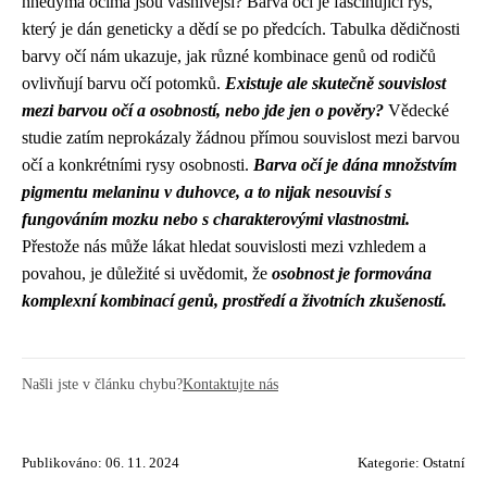
hnědýma očima jsou vášnivější? Barva očí je fascinující rys,
který je dán geneticky a dědí se po předcích. Tabulka dědičnosti
barvy očí nám ukazuje, jak různé kombinace genů od rodičů
ovlivňují barvu očí potomků.
Existuje ale skutečně souvislost
mezi barvou očí a osobností, nebo jde jen o pověry?
Vědecké
studie zatím neprokázaly žádnou přímou souvislost mezi barvou
očí a konkrétními rysy osobnosti.
Barva očí je dána množstvím
pigmentu melaninu v duhovce, a to nijak nesouvisí s
fungováním mozku nebo s charakterovými vlastnostmi.
Přestože nás může lákat hledat souvislosti mezi vzhledem a
povahou, je důležité si uvědomit, že
osobnost je formována
komplexní kombinací genů, prostředí a životních zkušeností.
Našli jste v článku chybu?
Kontaktujte nás
Publikováno: 06. 11. 2024
Kategorie:
Ostatní