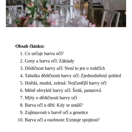
Obsah článku:
Co určuje barvu očí?
Geny a barva očí: Základy
Dědičnost barvy očí: Není to jen o rodičích
Tabulka dědičnosti barvy očí: Zjednodušený pohled
Hnědá, modrá, zelená: Nejčastější barvy očí
Méně obvyklé barvy očí: Šedá, jantarová
Mýty o dědičnosti barvy očí
Barva očí u dětí: Kdy se ustálí?
Zajímavosti o barvě očí a genetice
Barva očí a osobnost: Existuje spojitost?