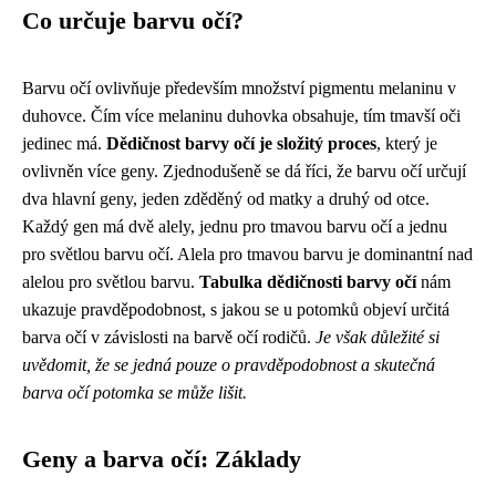
Co určuje barvu očí?
Barvu očí ovlivňuje především množství pigmentu melaninu v
duhovce. Čím více melaninu duhovka obsahuje, tím tmavší oči
jedinec má.
Dědičnost barvy očí je složitý proces
, který je
ovlivněn více geny. Zjednodušeně se dá říci, že barvu očí určují
dva hlavní geny, jeden zděděný od matky a druhý od otce.
Každý gen má dvě alely, jednu pro tmavou barvu očí a jednu
pro světlou barvu očí. Alela pro tmavou barvu je dominantní nad
alelou pro světlou barvu.
Tabulka dědičnosti barvy očí
nám
ukazuje pravděpodobnost, s jakou se u potomků objeví určitá
barva očí v závislosti na barvě očí rodičů.
Je však důležité si
uvědomit, že se jedná pouze o pravděpodobnost a skutečná
barva očí potomka se může lišit.
Geny a barva očí: Základy