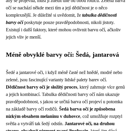
aby se projevila, musí ji zdědit dítě od obou rodičů. Zelená barva
očí se nachází někde mezi tím a její dědičnost je o něco
komplexnější. Je důležité si uvědomit, že
tabulka dědičnosti
barvy očí
poskytuje pouze pravděpodobnosti, nikoli jistoty.
Existují i ​​další faktory, které mohou ovlivnit barvu očí, ačkoliv
jejich vliv je menší.
Méně obvyklé barvy očí: Šedá, jantarová
Šedé a jantarové oči, i když méně časté než hnědé, modré nebo
zelené, jsou fascinující varianty lidské palety barev očí.
Dědičnost barvy očí je složitý proces
, který zahrnuje více genů
a jejich kombinací. Tabulka dědičnosti barvy očí nám ukazuje
pravděpodobnost, s jakou se určitá barva očí projeví u potomka
na základě barvy očí rodičů.
Šedá barva očí je způsobena
nízkým obsahem melaninu v duhovce
, což umožňuje rozptyl
světla a vytváří tak šedý odstín.
Jantarové oči, na druhou
stranu, obsahují pigment zvaný lipofuscin
, který jim dává