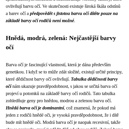
ovlivňují barvu očí. Ve skutečnosti existuje široká škála odstínů
a barev očí a
předpovědět s jistotou barvu očí dítěte pouze na
základě barvy očí rodičů není možné
.
Hnědá, modrá, zelená: Nejčastější barvy
očí
Barva očí je fascinující vlastností, která je dána především
genetikou. I když se to může zdát složité, existují určité principy,
které dědičnost barvy očí ovlivňují.
Tabulka dědičnosti barvy
očí
nám ukazuje pravděpodobnost, s jakou se určitá barva očí
projeví u potomků na základě barvy očí rodičů. Tato tabulka
zohledňuje geny pro hnědou, modrou a zelenou barvu očí.
Hnědá barva očí je dominantní
, což znamená, že pokud má
jeden z rodičů hnědé oči, je vysoká pravděpodobnost, že i dítě
bude mít hnědé oči. Modrá barva očí je naopak recesivní, takže