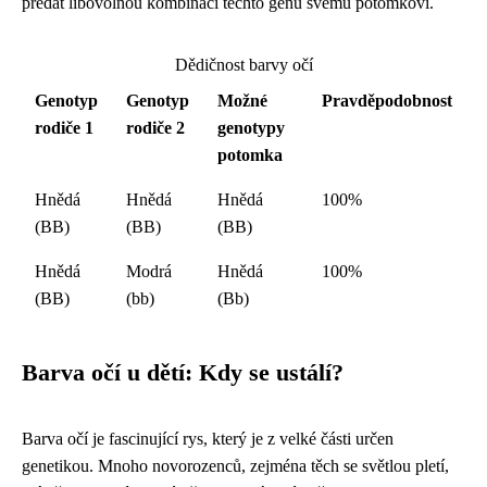
předat libovolnou kombinaci těchto genů svému potomkovi.
Dědičnost barvy očí
Genotyp
Genotyp
Možné
Pravděpodobnost
rodiče 1
rodiče 2
genotypy
potomka
Hnědá
Hnědá
Hnědá
100%
(BB)
(BB)
(BB)
Hnědá
Modrá
Hnědá
100%
(BB)
(bb)
(Bb)
Barva očí u dětí: Kdy se ustálí?
Barva očí je fascinující rys, který je z velké části určen
genetikou. Mnoho novorozenců, zejména těch se světlou pletí,