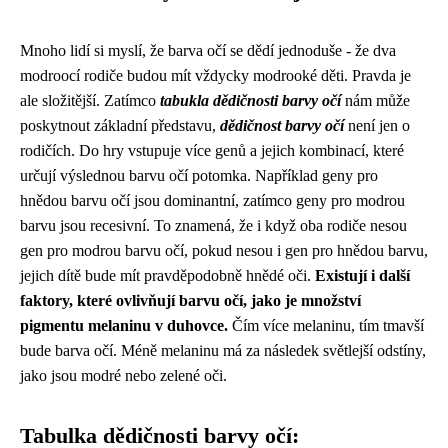
Mnoho lidí si myslí, že barva očí se dědí jednoduše - že dva
modroocí rodiče budou mít vždycky modrooké děti. Pravda je
ale složitější. Zatímco
tabukla dědičnosti barvy očí
nám může
poskytnout základní představu,
dědičnost barvy očí
není jen o
rodičích. Do hry vstupuje více genů a jejich kombinací, které
určují výslednou barvu očí potomka. Například geny pro
hnědou barvu očí jsou dominantní, zatímco geny pro modrou
barvu jsou recesivní. To znamená, že i když oba rodiče nesou
gen pro modrou barvu očí, pokud nesou i gen pro hnědou barvu,
jejich dítě bude mít pravděpodobně hnědé oči.
Existují i ​​další
faktory, které ovlivňují barvu očí, jako je množství
pigmentu melaninu v duhovce.
Čím více melaninu, tím tmavší
bude barva očí. Méně melaninu má za následek světlejší odstíny,
jako jsou modré nebo zelené oči.
Tabulka dědičnosti barvy očí: