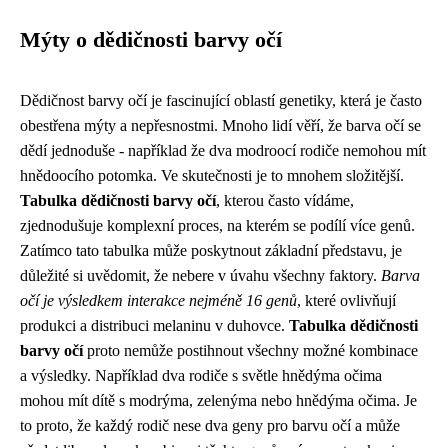
Mýty o dědičnosti barvy očí
Dědičnost barvy očí je fascinující oblastí genetiky, která je často
obestřena mýty a nepřesnostmi. Mnoho lidí věří, že barva očí se
dědí jednoduše - například že dva modroocí rodiče nemohou mít
hnědoocího potomka. Ve skutečnosti je to mnohem složitější.
Tabulka dědičnosti barvy očí
, kterou často vídáme,
zjednodušuje komplexní proces, na kterém se podílí více genů.
Zatímco tato tabulka může poskytnout základní představu, je
důležité si uvědomit, že nebere v úvahu všechny faktory.
Barva
očí je výsledkem interakce nejméně 16 genů
, které ovlivňují
produkci a distribuci melaninu v duhovce.
Tabulka dědičnosti
barvy očí
proto nemůže postihnout všechny možné kombinace
a výsledky. Například dva rodiče s světle hnědýma očima
mohou mít dítě s modrýma, zelenýma nebo hnědýma očima. Je
to proto, že každý rodič nese dva geny pro barvu očí a může