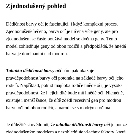
Zjednodušený pohled
Dědičnost barvy očí je fascinující, i když komplexní proces.
Zjednodušeně řečeno, barva očí je určena více geny, ale pro
zjednodušení se často používá model se dvěma geny. Tento
model zohledňuje geny od obou rodičů a předpokládá, že hnědá
barva je dominantní nad modrou.
Tabulka dědičnosti barvy očí
nám pak ukazuje
pravděpodobnost barvy očí potomka na základě barvy očí jeho
rodičů. Například, pokud mají oba rodiče hnědé oči, je vysoká
pravděpodobnost, že i jejich dítě bude mít hnědé oči. Nicméně,
existuje i menší šance, že dítě zdědí recesivní gen pro modrou
barvu očí od obou rodičů, a narodí se s modrýma očima.
Je důležité si uvědomit, že
tabulka dědičnosti barvy očí
je pouze
zjednodušeným modelem a nezohledňuje všechny faktory, které