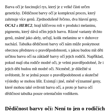
Barva očí je fascinující rys, který je z velké části určen
geneticky. Dědičnost barvy očí je komplexní proces, který
zahrnuje více genů. Zjednodušeně řečeno, dva hlavní geny,
OCA2
a
HERC2
, hrají klíčovou roli v produkci melaninu,
pigmentu, který dává očím jejich barvu. Různé varianty těchto
genů, známé jako alely, určují, kolik melaninu se v duhovce
nachází. Tabulka dědičnosti barvy očí nám může poskytnout
obecnou představu o pravděpodobnosti, s jakou budou mít děti
určitou barvu očí na základě barvy očí jejich rodičů. Například,
pokud mají oba rodiče modré oči, je velmi pravděpodobné, že i
jejich děti budou mít modré oči. Nicméně, je důležité si
uvědomit, že se jedná pouze o pravděpodobnosti a skutečné
výsledky se mohou lišit. Existují i ​​jiné, méně významné geny,
které mohou také ovlivnit barvu očí, a proto je barva očí
dědičnost tabulka pouze orientačním vodítkem.
Dědičnost barvy očí: Není to jen o rodičích