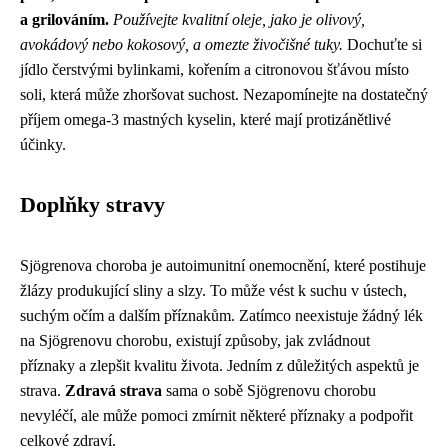
a grilováním.
Používejte kvalitní oleje, jako je olivový,
avokádový nebo kokosový, a omezte živočišné tuky.
Dochuťte si
jídlo čerstvými bylinkami, kořením a citronovou šťávou místo
soli, která může zhoršovat suchost. Nezapomínejte na dostatečný
příjem omega-3 mastných kyselin, které mají protizánětlivé
účinky.
Doplňky stravy
Sjögrenova choroba je autoimunitní onemocnění, které postihuje
žlázy produkující sliny a slzy. To může vést k suchu v ústech,
suchým očím a dalším příznakům. Zatímco neexistuje žádný lék
na Sjögrenovu chorobu, existují způsoby, jak zvládnout
příznaky a zlepšit kvalitu života. Jedním z důležitých aspektů je
strava.
Zdravá strava
sama o sobě Sjögrenovu chorobu
nevyléčí, ale může pomoci zmírnit některé příznaky a podpořit
celkové zdraví.