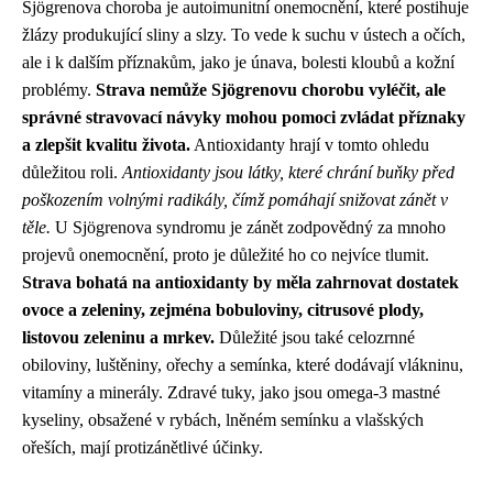
Sjögrenova choroba je autoimunitní onemocnění, které postihuje
žlázy produkující sliny a slzy. To vede k suchu v ústech a očích,
ale i k dalším příznakům, jako je únava, bolesti kloubů a kožní
problémy.
Strava nemůže Sjögrenovu chorobu vyléčit, ale
správné stravovací návyky mohou pomoci zvládat příznaky
a zlepšit kvalitu života.
Antioxidanty hrají v tomto ohledu
důležitou roli.
Antioxidanty jsou látky, které chrání buňky před
poškozením volnými radikály, čímž pomáhají snižovat zánět v
těle.
U Sjögrenova syndromu je zánět zodpovědný za mnoho
projevů onemocnění, proto je důležité ho co nejvíce tlumit.
Strava bohatá na antioxidanty by měla zahrnovat dostatek
ovoce a zeleniny, zejména bobuloviny, citrusové plody,
listovou zeleninu a mrkev.
Důležité jsou také celozrnné
obiloviny, luštěniny, ořechy a semínka, které dodávají vlákninu,
vitamíny a minerály. Zdravé tuky, jako jsou omega-3 mastné
kyseliny, obsažené v rybách, lněném semínku a vlašských
ořeších, mají protizánětlivé účinky.