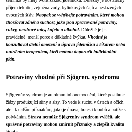
semínka by měly tvořit základ jídelníčku. Důležitý je dostatečný
příjem tekutin, zejména vody, bylinkových čajů a neslazených
ovocných šťáv.
Naopak se vyhýbejte potravinám, které mohou
zhoršovat zánět a suchost, jako jsou zpracované potraviny,
cukry, nezdravé tuky, kofein a alkohol.
Důležité je jíst
pravidelně, menší porce a důkladně žvýkat.
Vhodné je
konzultovat dietní omezení a úpravu jídelníčku s lékařem nebo
nutričním terapeutem, kteří mohou doporučit individuální
plán.
Potraviny vhodné při Sjögren. syndromu
Sjögrenův syndrom je autoimunitní onemocnění, které postihuje
žlázy produkující sliny a slzy. To vede k suchu v ústech a očích,
ale i k dalším příznakům, jako je únava, bolesti kloubů a potíže s
polykáním.
Strava nemůže Sjögrenův syndrom vyléčit, ale
správné potraviny mohou zmírnit příznaky a zlepšit kvalitu
života.