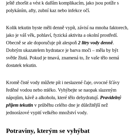
ještě zhoršit a vést k dalším komplikacím, jako jsou potíže s
polykáním, afty, zubní kaz nebo infekce očí.
Kolik tekutin byste měli denně vypít, závisí na mnoha faktorech,
jako je váš věk, pohlaví, fyzická aktivita a okolní prostředí.
Obecně se ale doporučuje pít alespoň
2 litry vody denně
.
Dobrým ukazatelem hydratace je barva moči – měla by být
světle žlutá. Pokud je tmavá, znamená to, že vaše tělo nemá
dostatek tekutin.
Kromě čisté vody můžete pít i neslazené čaje, ovocné šťávy
ředěné vodou nebo mléko. Vyhýbejte se naopak slazeným
nápojům, kávě a alkoholu, které tělo dehydratují.
Pravidelný
příjem tekutin
v průběhu celého dne je důležitější než
jednorázové vypití velkého množství vody.
Potraviny, kterým se vyhýbat