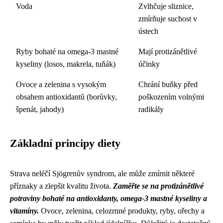
Voda
Zvlhčuje sliznice,
zmírňuje suchost v
ústech
Ryby bohaté na omega-3 mastné
Mají protizánětlivé
kyseliny (losos, makrela, tuňák)
účinky
Ovoce a zelenina s vysokým
Chrání buňky před
obsahem antioxidantů (borůvky,
poškozením volnými
špenát, jahody)
radikály
Základní principy diety
Strava neléčí Sjögrenův syndrom, ale může zmírnit některé
příznaky a zlepšit kvalitu života.
Zaměřte se na protizánětlivé
potraviny bohaté na antioxidanty, omega-3 mastné kyseliny a
vitamíny.
Ovoce, zelenina, celozrnné produkty, ryby, ořechy a