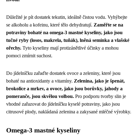
Důležité je pít dostatek tekutin, ideálně čistou vodu. Vyhýbejte
se alkoholu a kofeinu, které tělo dehydratují.
Zaměřte se na
potraviny bohaté na omega-3 mastné kyseliny, jako jsou
tučné ryby (losos, makrela, tuňák), lněná semínka a vlašské
ořechy.
Tyto kyseliny mají protizánětlivé účinky a mohou
pomoci zmírnit suchost.
Do jídelníčku zařaďte dostatek ovoce a zeleniny, které jsou
bohaté na antioxidanty a vitamíny.
Zelenina, jako je špenát,
brokolice a mrkev, a ovoce, jako jsou borůvky, jahody a
pomeranče, jsou skvělou volbou.
Pro podporu tvorby slin je
vhodné zařazovat do jídelníčku kyselé potraviny, jako jsou
citrusové plody, nakládaná zelenina a zakysané mléčné výrobky.
Omega-3 mastné kyseliny