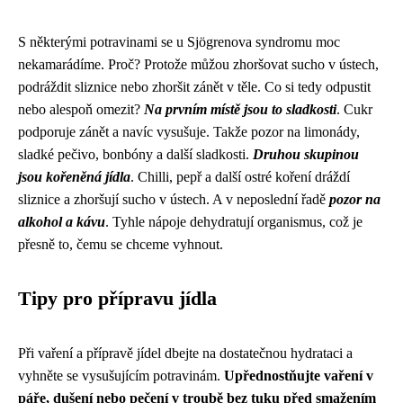
S některými potravinami se u Sjögrenova syndromu moc
nekamarádíme. Proč? Protože můžou zhoršovat sucho v ústech,
podráždit sliznice nebo zhoršit zánět v těle. Co si tedy odpustit
nebo alespoň omezit?
Na prvním místě jsou to sladkosti
. Cukr
podporuje zánět a navíc vysušuje. Takže pozor na limonády,
sladké pečivo, bonbóny a další sladkosti.
Druhou skupinou
jsou kořeněná jídla
. Chilli, pepř a další ostré koření dráždí
sliznice a zhoršují sucho v ústech. A v neposlední řadě
pozor na
alkohol a kávu
. Tyhle nápoje dehydratují organismus, což je
přesně to, čemu se chceme vyhnout.
Tipy pro přípravu jídla
Při vaření a přípravě jídel dbejte na dostatečnou hydrataci a
vyhněte se vysušujícím potravinám.
Upřednostňujte vaření v
páře, dušení nebo pečení v troubě bez tuku před smažením