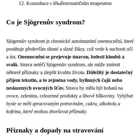
Konzultace s lékařem/nutričním terapeutem
Co je Sjögrenův syndrom?
Sjögrenův syndrom je chronické autoimunitní onemocnění, které
postihuje především slinné a slzné žlázy, což vede k suchosti očí
a úst.
Onemocnění se projevuje únavou, bolestí kloubů a
svalů.
Strava neléčí Sjögrenův syndrom, ale může zmírnit
některé příznaky a zlepšit kvalitu života.
Důležitý je dostatečný
příjem tekutin, a to zejména vody, bylinných čajů nebo
neslazených ovocných šťáv.
Strava by měla být bohatá na
ovoce, zeleninu, celozrnné produkty a libové bílkoviny.
Vyhýbat
byste se měli zpracovaným potravinám, cukru, alkoholu a
kofeinu, které mohou zhoršovat příznaky.
Příznaky a dopady na stravování