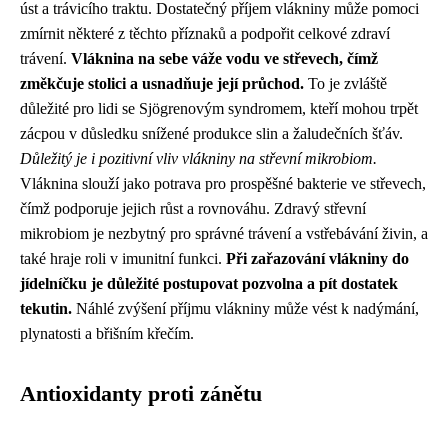
úst a trávicího traktu. Dostatečný příjem vlákniny může pomoci
zmírnit některé z těchto příznaků a podpořit celkové zdraví
trávení.
Vláknina na sebe váže vodu ve střevech, čímž
změkčuje stolici a usnadňuje její průchod.
To je zvláště
důležité pro lidi se Sjögrenovým syndromem, kteří mohou trpět
zácpou v důsledku snížené produkce slin a žaludečních šťáv.
Důležitý je i pozitivní vliv vlákniny na střevní mikrobiom.
Vláknina slouží jako potrava pro prospěšné bakterie ve střevech,
čímž podporuje jejich růst a rovnováhu. Zdravý střevní
mikrobiom je nezbytný pro správné trávení a vstřebávání živin, a
také hraje roli v imunitní funkci.
Při zařazování vlákniny do
jídelníčku je důležité postupovat pozvolna a pít dostatek
tekutin.
Náhlé zvýšení příjmu vlákniny může vést k nadýmání,
plynatosti a břišním křečím.
Antioxidanty proti zánětu