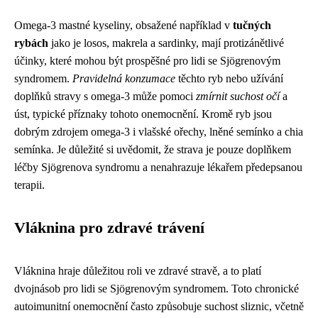
Omega-3 mastné kyseliny, obsažené například v
tučných
rybách
jako je losos, makrela a sardinky, mají protizánětlivé
účinky, které mohou být prospěšné pro lidi se Sjögrenovým
syndromem.
Pravidelná konzumace
těchto ryb nebo užívání
doplňků stravy s omega-3 může pomoci
zmírnit suchost očí
a
úst, typické příznaky tohoto onemocnění. Kromě ryb jsou
dobrým zdrojem omega-3 i vlašské ořechy, lněné semínko a chia
semínka. Je důležité si uvědomit, že strava je pouze doplňkem
léčby Sjögrenova syndromu a nenahrazuje lékařem předepsanou
terapii.
Vláknina pro zdravé trávení
Vláknina hraje důležitou roli ve zdravé stravě, a to platí
dvojnásob pro lidi se Sjögrenovým syndromem. Toto chronické
autoimunitní onemocnění často způsobuje suchost sliznic, včetně