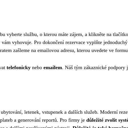
bu vyberte službu, o kterou máte zájem, a klikněte na tlačítk
erý vám vyhovuje. Pro dokončení rezervace vyplňte jednoduchý
bratem zašleme na emailovou adresu, kterou uvedete ve formul
ovat
telefonicky
nebo
emailem
. Náš tým zákaznické podpory 
i ubytování, letenek, vstupenek a dalších služeb. Moderní rez
plateb a generování reportů. Pro firmy je
důležité zvolit sys
 se s dalšími používanými nástroji.
Důležitá je také bezpečno