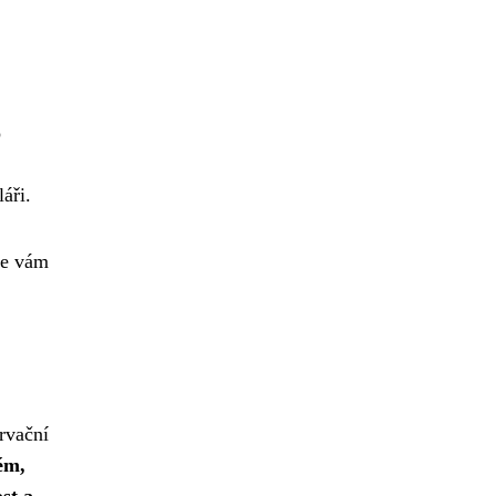
o
áři.
je vám
ervační
tém,
st a