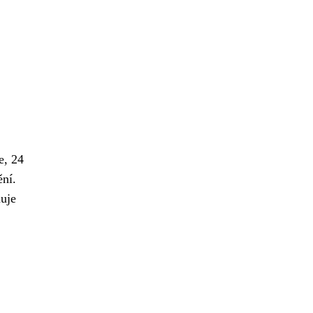
e, 24
ění.
uje