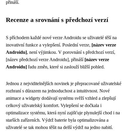
přináší.
Recenze a srovnání s předchozí verzí
S příchodem každé nové verze Androidu se uživatelé těší na
inovativní funkce a vylepšení. Poslední verze,
[název verze
Androidu]
, není výjimkou. V porovnání s předchozí verzí,
[název předchozí verze Androidu], přináší
[název verze
Androidu]
řadu změn, které si zaslouží bližší pohled.
Jednou z nejviditelnějších novinek je přepracované uživatelské
rozhraní s důrazem na jednoduchost a intuitivnost. Nové
animace a widgety dodávají systému svěží vzhled a zlepšují
celkový uživatelský komfort. Vylepšení se dočkala i
optimalizace systému, která nyní zajišťuje plynulejší chod i na
starších zařízeních. Výdrž baterie byla optimalizována a
uživatelé se tak mohou těšit na delší výdrž na jedno nabití.