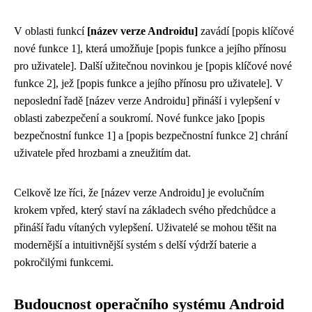
V oblasti funkcí
[název verze Androidu]
zavádí [popis klíčové
nové funkce 1], která umožňuje [popis funkce a jejího přínosu
pro uživatele]. Další užitečnou novinkou je [popis klíčové nové
funkce 2], jež [popis funkce a jejího přínosu pro uživatele]. V
neposlední řadě [název verze Androidu] přináší i vylepšení v
oblasti zabezpečení a soukromí. Nové funkce jako [popis
bezpečnostní funkce 1] a [popis bezpečnostní funkce 2] chrání
uživatele před hrozbami a zneužitím dat.
Celkově lze říci, že [název verze Androidu] je evolučním
krokem vpřed, který staví na základech svého předchůdce a
přináší řadu vítaných vylepšení. Uživatelé se mohou těšit na
modernější a intuitivnější systém s delší výdrží baterie a
pokročilými funkcemi.
Budoucnost operačního systému Android