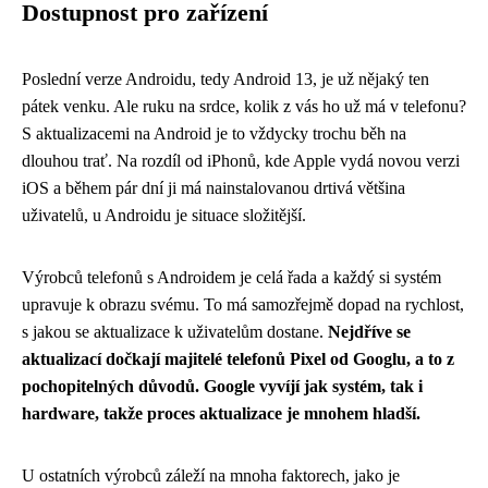
Dostupnost pro zařízení
Poslední verze Androidu, tedy Android 13, je už nějaký ten
pátek venku. Ale ruku na srdce, kolik z vás ho už má v telefonu?
S aktualizacemi na Android je to vždycky trochu běh na
dlouhou trať. Na rozdíl od iPhonů, kde Apple vydá novou verzi
iOS a během pár dní ji má nainstalovanou drtivá většina
uživatelů, u Androidu je situace složitější.
Výrobců telefonů s Androidem je celá řada a každý si systém
upravuje k obrazu svému. To má samozřejmě dopad na rychlost,
s jakou se aktualizace k uživatelům dostane.
Nejdříve se
aktualizací dočkají majitelé telefonů Pixel od Googlu, a to z
pochopitelných důvodů. Google vyvíjí jak systém, tak i
hardware, takže proces aktualizace je mnohem hladší.
U ostatních výrobců záleží na mnoha faktorech, jako je