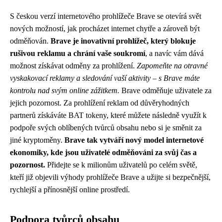
S českou verzí internetového prohlížeče Brave se otevírá svět
nových možností, jak procházet internet chytře a zároveň být
odměňován.
Brave je inovativní prohlížeč, který blokuje
rušivou reklamu a chrání vaše soukromí
, a navíc vám dává
možnost získávat odměny za prohlížení.
Zapomeňte na otravné
vyskakovací reklamy a sledování vaší aktivity – s Brave máte
kontrolu nad svým online zážitkem.
Brave odměňuje uživatele za
jejich pozornost. Za prohlížení reklam od důvěryhodných
partnerů získáváte BAT tokeny, které můžete následně využít k
podpoře svých oblíbených tvůrců obsahu nebo si je směnit za
jiné kryptoměny.
Brave tak vytváří nový model internetové
ekonomiky, kde jsou uživatelé odměňováni za svůj čas a
pozornost.
Přidejte se k milionům uživatelů po celém světě,
kteří již objevili výhody prohlížeče Brave a užijte si bezpečnější,
rychlejší a přínosnější online prostředí.
Podpora tvůrců obsahu