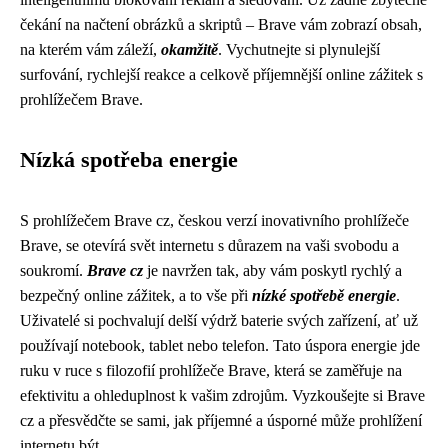
čekání na načtení obrázků a skriptů – Brave vám zobrazí obsah,
na kterém vám záleží,
okamžitě
. Vychutnejte si plynulejší
surfování, rychlejší reakce a celkově příjemnější online zážitek s
prohlížečem Brave.
Nízká spotřeba energie
S prohlížečem Brave cz, českou verzí inovativního prohlížeče
Brave, se otevírá svět internetu s důrazem na vaši svobodu a
soukromí.
Brave cz
je navržen tak, aby vám poskytl rychlý a
bezpečný online zážitek, a to vše při
nízké spotřebě energie
.
Uživatelé si pochvalují delší výdrž baterie svých zařízení, ať už
používají notebook, tablet nebo telefon. Tato úspora energie jde
ruku v ruce s filozofií prohlížeče Brave, která se zaměřuje na
efektivitu a ohleduplnost k vašim zdrojům. Vyzkoušejte si Brave
cz a přesvědčte se sami, jak příjemné a úsporné může prohlížení
internetu být.