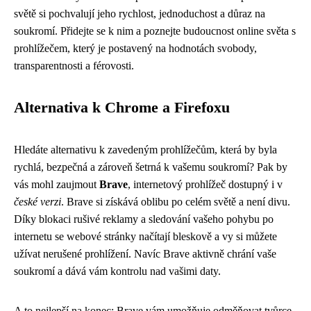
světě si pochvalují jeho rychlost, jednoduchost a důraz na
soukromí. Přidejte se k nim a poznejte budoucnost online světa s
prohlížečem, který je postavený na hodnotách svobody,
transparentnosti a férovosti.
Alternativa k Chrome a Firefoxu
Hledáte alternativu k zavedeným prohlížečům, která by byla
rychlá, bezpečná a zároveň šetrná k vašemu soukromí? Pak by
vás mohl zaujmout
Brave
, internetový prohlížeč dostupný i v
české verzi
. Brave si získává oblibu po celém světě a není divu.
Díky blokaci rušivé reklamy a sledování vašeho pohybu po
internetu se webové stránky načítají bleskově a vy si můžete
užívat nerušené prohlížení. Navíc Brave aktivně chrání vaše
soukromí a dává vám kontrolu nad vašimi daty.
A to nejlepší na konec: Brave vám umožňuje odměňovat tvůrce