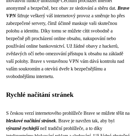
inovativní funkce umožňuje Čechům procházet internet
anonymně a bezpečně, bez obav ze sledování a sběru dat.
Brave
VPN
šifruje veškerý váš internetový provoz a směruje ho přes
zabezpečené servery, čímž účinně maskuje vaši skutečnou
polohu a identitu. Díky tomu se můžete cítit svobodně a
bezpečně při procházení online obsahu, nakupování nebo
používání online bankovnictví. Už žádné obavy z hackerů,
zvědavých očí nebo omezování přístupu k obsahu na základě
vaší polohy. Brave s vestavěnou VPN vám dává kontrolu nad
vaším soukromím a otevírá dveře k bezpečnějšímu a
svobodnějšímu internetu.
Rychlé načítání stránek
S českou verzí internetového prohlížeče Brave se můžete těšit na
bleskové načítání stránek
. Brave je navržen tak, aby byl
výrazně rychlejší
než tradiční prohlížeče, a to díky
inteligentnímu blokování reklam a sledování. Už žádné zbytečné