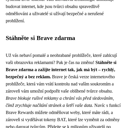
budovat internet, kde jsou tvůrci obsahu spravedlivě
odměňováni a uživatelé si užívají bezpečné a nerušené
prohlížení.
Stáhněte si Brave zdarma
Už vás nebaví pomalé a neohrabané prohlížeče, které zahlcují
vaši obrazovku reklamami? Pak je čas na změnu!
Stáhněte si
Brave zdarma a zažijte internet tak, jak má být – rychlý,
bezpečný a bez reklam.
Brave je česká verze internetového
prohlížeče, která vám vrátí kontrolu nad vaším soukromím a
zároveň vám umožní podpořit vaše oblíbené tvůrce obsahu.
Brave blokuje rušivé reklamy a chrání vás před sledováním,
čímž zrychluje načítání stránek a šetří vaše data.
Navíc s funkcí
Brave Rewards můžete odměňovat weby, které máte rádi, a
zároveň si vydělávat tokeny BAT, které lze vyměnit za odměny
nebo darovat tvůrcům. Přidejte se k milionům uživatelů po