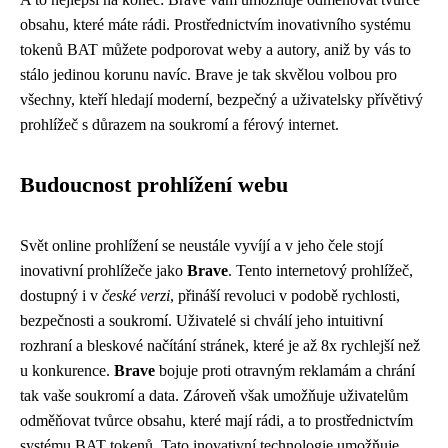
obsahu, které máte rádi. Prostřednictvím inovativního systému
tokenů BAT můžete podporovat weby a autory, aniž by vás to
stálo jedinou korunu navíc. Brave je tak skvělou volbou pro
všechny, kteří hledají moderní, bezpečný a uživatelsky přívětivý
prohlížeč s důrazem na soukromí a férový internet.
Budoucnost prohlížení webu
Svět online prohlížení se neustále vyvíjí a v jeho čele stojí
inovativní prohlížeče jako
Brave
. Tento internetový prohlížeč,
dostupný i v
české verzi
, přináší revoluci v podobě rychlosti,
bezpečnosti a soukromí. Uživatelé si chválí jeho intuitivní
rozhraní a bleskové načítání stránek, které je až 8x rychlejší než
u konkurence.
Brave
bojuje proti otravným reklamám a chrání
tak vaše soukromí a data. Zároveň však umožňuje uživatelům
odměňovat tvůrce obsahu, které mají rádi, a to prostřednictvím
systému BAT tokenů. Tato inovativní technologie umožňuje