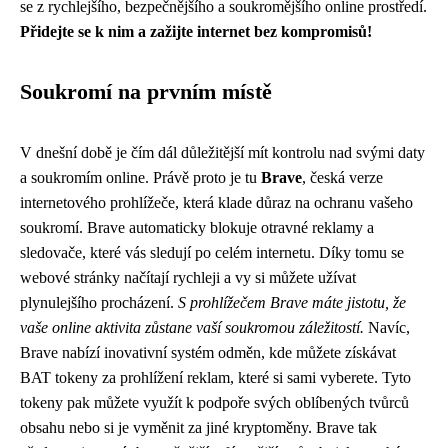
se z rychlejšího, bezpečnějšího a soukromějšího online prostředí.
Přidejte se k nim a zažijte internet bez kompromisů!
Soukromí na prvním místě
V dnešní době je čím dál důležitější mít kontrolu nad svými daty
a soukromím online. Právě proto je tu
Brave
, česká verze
internetového prohlížeče, která klade důraz na ochranu vašeho
soukromí. Brave automaticky blokuje otravné reklamy a
sledovače, které vás sledují po celém internetu. Díky tomu se
webové stránky načítají rychleji a vy si můžete užívat
plynulejšího procházení.
S prohlížečem Brave máte jistotu, že
vaše online aktivita zůstane vaší soukromou záležitostí.
Navíc,
Brave nabízí inovativní systém odměn, kde můžete získávat
BAT tokeny za prohlížení reklam, které si sami vyberete. Tyto
tokeny pak můžete využít k podpoře svých oblíbených tvůrců
obsahu nebo si je vyměnit za jiné kryptoměny. Brave tak