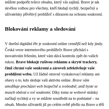
můžete podpořit tvůrce obsahu, který vás zajímá. Brave je tak
skvělou volbou pro všechny, kteří hledají rychlý, bezpečný a
uživatelsky přívětivý prohlížeč s důrazem na ochranu soukromí.
Blokování reklamy a sledování
V dnešní digitální éře je soukromí online cennější než kdy jindy.
Česká verze internetového prohlížeče Brave přichází s
inovativním řešením, které vám dává kontrolu zpět do vašich
rukou.
Brave blokuje rušivou reklamu a skryté trackery,
čímž chrání vaše soukromí a zároveň zefektivňuje vaše
prohlížení webu.
Už žádné otravné vyskakovací reklamy ani
obavy o to, kdo sleduje vaši aktivitu online.
Brave vám
umožňuje procházet web bezpečně a svobodně, aniž byste se
museli obávat o své soukromí.
Díky tomu se webové stránky
načítají rychleji a vy se můžete soustředit na to podstatné – na
obsah. Mnoho uživatelů již po celém světě přešlo na Brave a těší