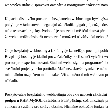
webových stránek, spravovat databáze a konfigurovat základní nas
Kapacita diskového prostoru u bezplatného webhostingu bývá
výra
pohybuje v řádu stovek megabajtů až několika gigabajtů, což je dos
nebo testovací projekty. Podobně je omezena i měsíční datová přen
že web nemůže obsloužit neomezené množství návštěvníků nebo pře
Co je bezplatný webhosting a jak funguje lze nejlépe pochopit pohl
Bezplatný hosting je ideální pro začátečníky, kteří se učí vytvářet w
prostor pro experimentování. Studenti webdesignu a programování č
své školní projekty nebo portfolia. Malé neziskové organizace nebo
minimálním rozpočtem mohou také těžit z možnosti mít webovou pr
nákladů.
Poskytovatelé bezplatného webhostingu obvykle nabízejí
základní 
podporu PHP, MySQL databází a FTP přístup
, což umožňuje 
aplikace a systémy pro správu obsahu. Nicméně pokročilé funkce j