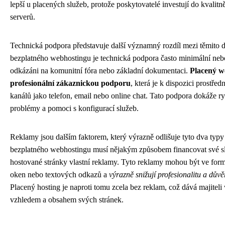
lepší u placených služeb, protože poskytovatelé investují do kvalit
serverů.
Technická podpora představuje další významný rozdíl mezi těmito 
bezplatného webhostingu je technická podpora často minimální nebo
odkázáni na komunitní fóra nebo základní dokumentaci.
Placený w
profesionální zákaznickou podporu
, která je k dispozici prostř
kanálů jako telefon, email nebo online chat. Tato podpora dokáže ry
problémy a pomoci s konfigurací služeb.
Reklamy jsou dalším faktorem, který výrazně odlišuje tyto dva typy
bezplatného webhostingu musí nějakým způsobem financovat své slu
hostované stránky vlastní reklamy. Tyto reklamy mohou být ve for
oken nebo textových odkazů a
výrazně snižují profesionalitu a dů
Placený hosting je naproti tomu zcela bez reklam, což dává majitel
vzhledem a obsahem svých stránek.