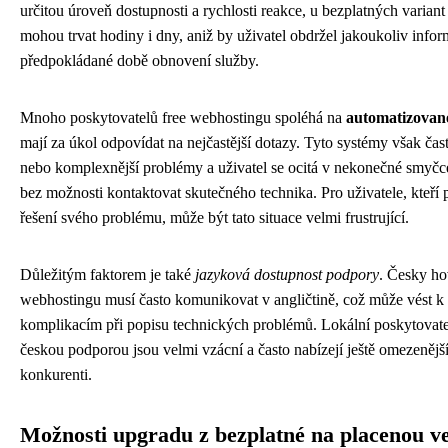
určitou úroveň dostupnosti a rychlosti reakce, u bezplatných varia
mohou trvat hodiny i dny, aniž by uživatel obdržel jakoukoliv info
předpokládané době obnovení služby.
Mnoho poskytovatelů free webhostingu spoléhá na
automatizované
mají za úkol odpovídat na nejčastější dotazy. Tyto systémy však čast
nebo komplexnější problémy a uživatel se ocitá v nekonečné smyč
bez možnosti kontaktovat skutečného technika. Pro uživatele, kteří p
řešení svého problému, může být tato situace velmi frustrující.
Důležitým faktorem je také
jazyková dostupnost podpory
. Česky hov
webhostingu musí často komunikovat v angličtině, což může vést 
komplikacím při popisu technických problémů. Lokální poskytovat
českou podporou jsou velmi vzácní a často nabízejí ještě omezenějš
konkurenti.
Možnosti upgradu z bezplatné na placenou ve