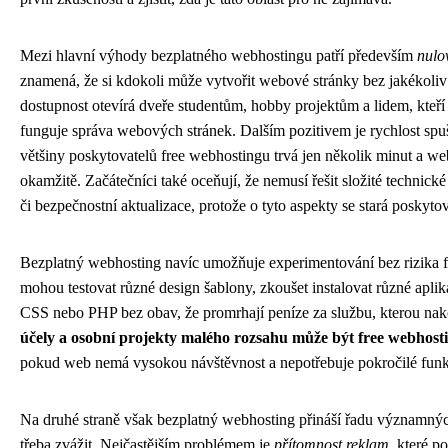
Mezi hlavní výhody bezplatného webhostingu patří především
nulo
znamená, že si kdokoli může vytvořit webové stránky bez jakékoliv 
dostupnost otevírá dveře studentům, hobby projektům a lidem, kteří 
funguje správa webových stránek. Dalším pozitivem je rychlost spušt
většiny poskytovatelů free webhostingu trvá jen několik minut a w
okamžitě. Začátečníci také oceňují, že nemusí řešit složité technické
či bezpečnostní aktualizace, protože o tyto aspekty se stará poskytov
Bezplatný webhosting navíc umožňuje experimentování bez rizika fi
mohou testovat různé design šablony, zkoušet instalovat různé apl
CSS nebo PHP bez obav, že promrhají peníze za službu, kterou nak
účely a osobní projekty malého rozsahu může být free webhostin
pokud web nemá vysokou návštěvnost a nepotřebuje pokročilé funk
Na druhé straně však bezplatný webhosting přináší řadu významnýc
třeba zvážit. Nejčastějším problémem je
přítomnost reklam
, které 