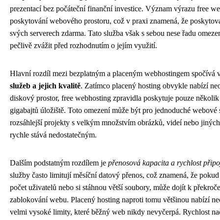
prezentací bez počáteční finanční investice. Význam výrazu free we
poskytování webového prostoru, což v praxi znamená, že poskytovate
svých serverech zdarma. Tato služba však s sebou nese řadu omezen
pečlivě zvážit před rozhodnutím o jejím využití.
Hlavní rozdíl mezi bezplatným a placeným webhostingem spočívá 
služeb a jejich kvalitě
. Zatímco placený hosting obvykle nabízí n
diskový prostor, free webhosting zpravidla poskytuje pouze několik
gigabajtů úložiště. Toto omezení může být pro jednoduché webové st
rozsáhlejší projekty s velkým množstvím obrázků, videí nebo jinýc
rychle stává nedostatečným.
Dalším podstatným rozdílem je
přenosová kapacita a rychlost připo
služby často limitují měsíční datový přenos, což znamená, že pokud 
počet uživatelů nebo si stáhnou větší soubory, může dojít k překroč
zablokování webu. Placený hosting naproti tomu většinou nabízí 
velmi vysoké limity, které běžný web nikdy nevyčerpá. Rychlost nač