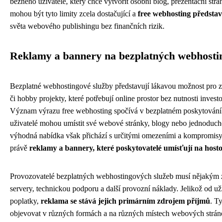
běžného uživatele, který chce vytvořit osobní blog, prezentační strá
mohou být tyto limity zcela dostačující a
free webhosting představ
světa webového publishingu bez finančních rizik.
Reklamy a bannery na bezplatných webhosti
Bezplatné webhostingové služby představují lákavou možnost pro z
či hobby projekty, které potřebují online prostor bez nutnosti invest
Význam výrazu free webhosting spočívá v bezplatném poskytování
uživatelé mohou umístit své webové stránky, blogy nebo jednoduché
výhodná nabídka však přichází s určitými omezeními a kompromisy, 
právě
reklamy a bannery, které poskytovatelé umísťují na host
Provozovatelé bezplatných webhostingových služeb musí nějakým 
servery, technickou podporu a další provozní náklady. Jelikož od už
poplatky,
reklama se stává jejich primárním zdrojem příjmů
. T
objevovat v různých formách a na různých místech webových strán