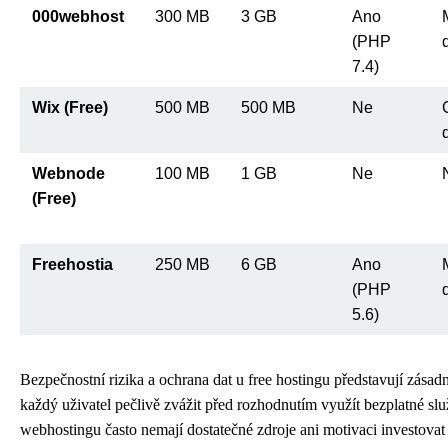
000webhost
300 MB
3 GB
Ano
(PHP
7.4)
Wix (Free)
500 MB
500 MB
Ne
Webnode
100 MB
1 GB
Ne
(Free)
Freehostia
250 MB
6 GB
Ano
(PHP
5.6)
Bezpečnostní rizika a ochrana dat u free hostingu představují zásad
každý uživatel pečlivě zvážit před rozhodnutím využít bezplatné slu
webhostingu často nemají dostatečné zdroje ani motivaci investovat