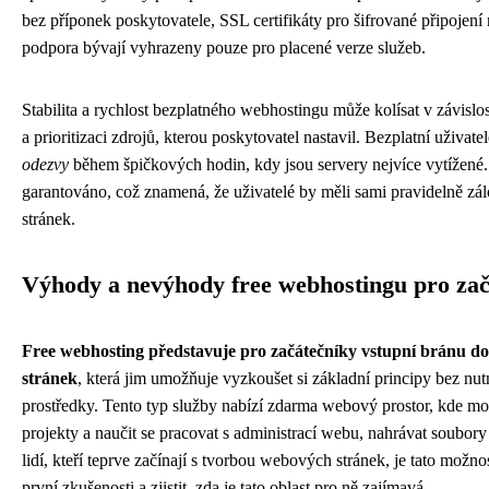
bez příponek poskytovatele, SSL certifikáty pro šifrované připojení 
podpora bývají vyhrazeny pouze pro placené verze služeb.
Stabilita a rychlost bezplatného webhostingu může kolísat v závislos
a prioritizaci zdrojů, kterou poskytovatel nastavil. Bezplatní uživatel
odezvy
během špičkových hodin, kdy jsou servery nejvíce vytížené.
garantováno, což znamená, že uživatelé by měli sami pravidelně z
stránek.
Výhody a nevýhody free webhostingu pro zač
Free webhosting představuje pro začátečníky vstupní bránu d
stránek
, která jim umožňuje vyzkoušet si základní principy bez nutn
prostředky. Tento typ služby nabízí zdarma webový prostor, kde moh
projekty a naučit se pracovat s administrací webu, nahrávat soubor
lidí, kteří teprve začínají s tvorbou webových stránek, je tato možno
první zkušenosti a zjistit, zda je tato oblast pro ně zajímavá.