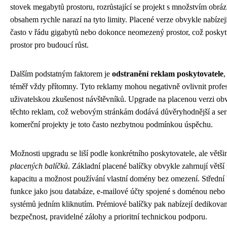
stovek megabytů prostoru, rozrůstající se projekt s množstvím obr
obsahem rychle narazí na tyto limity. Placené verze obvykle nabízejí
často v řádu gigabytů nebo dokonce neomezený prostor, což posky
prostor pro budoucí růst.
Dalším podstatným faktorem je
odstranění reklam poskytovatele
,
téměř vždy přítomny. Tyto reklamy mohou negativně ovlivnit profes
uživatelskou zkušenost návštěvníků. Upgrade na placenou verzi ob
těchto reklam, což webovým stránkám dodává důvěryhodnější a serió
komerční projekty je toto často nezbytnou podmínkou úspěchu.
Možnosti upgradu se liší podle konkrétního poskytovatele, ale větši
placených balíčků
. Základní placené balíčky obvykle zahrnují větší
kapacitu a možnost používání vlastní domény bez omezení. Střední b
funkce jako jsou databáze, e-mailové účty spojené s doménou nebo
systémů jedním kliknutím. Prémiové balíčky pak nabízejí dedikovan
bezpečnost, pravidelné zálohy a prioritní technickou podporu.