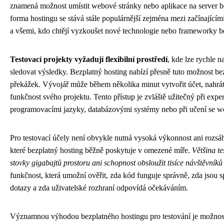
znamená možnost umístit webové stránky nebo aplikace na server b
forma hostingu se stává stále populárnější zejména mezi začínajícím
a všemi, kdo chtějí vyzkoušet nové technologie nebo frameworky be
Testovací projekty vyžadují flexibilní prostředí
, kde lze rychle n
sledovat výsledky. Bezplatný hosting nabízí přesně tuto možnost be
překážek. Vývojář může během několika minut vytvořit účet, nahrát 
funkčnost svého projektu. Tento přístup je zvláště užitečný při exp
programovacími jazyky, databázovými systémy nebo při učení se 
Pro testovací účely není obvykle nutná vysoká výkonnost ani rozsáhl
které bezplatný hosting běžně poskytuje v omezené míře.
Většina te
stovky gigabajtů prostoru ani schopnost obsloužit tisíce návštěvník
funkčnost, která umožní ověřit, zda kód funguje správně, zda jsou
dotazy a zda uživatelské rozhraní odpovídá očekáváním.
Významnou výhodou bezplatného hostingu pro testování je možnost 