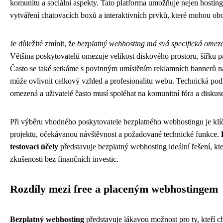
komunitu a sociální aspekty. Tato platforma umožňuje nejen hosting
vytváření chatovacích boxů a interaktivních prvků, které mohou ob
Je důležité zmínit, že
bezplatný webhosting má svá specifická omez
Většina poskytovatelů omezuje velikost diskového prostoru, šířku 
Často se také setkáme s povinným umístěním reklamních bannerů n
může ovlivnit celkový vzhled a profesionalitu webu. Technická po
omezená a uživatelé často musí spoléhat na komunitní fóra a diskus
Při výběru vhodného poskytovatele bezplatného webhostingu je klíč
projektu, očekávanou návštěvnost a požadované technické funkce.
testovací účely
představuje bezplatný webhosting ideální řešení, kt
zkušenosti bez finančních investic.
Rozdíly mezi free a placeným webhostingem
Bezplatný webhosting
představuje lákavou možnost pro ty, kteří ch