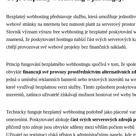
Bezplatný webhosting představuje službu, která umožňuje jednotliv
webové stránky na internetu bez nutnosti platit za serverový prostor
Slovník význam výrazu free webhosting je bezplatné poskytování w
znamená, že poskytovatel hostingu nabízí část svých serverových ka
chtějí provozovat své webové projekty bez finančních nákladů.
Princip fungování bezplatného webhostingu spočívá v tom, že společ
obvykle
financují své provozy prostřednictvím alternativních z
jedná o umístění reklamních bannerů nebo textových inzerátů na we
které využívají bezplatnou verzi služby. Tímto způsobem poskytova
inzerentů, zatímco uživatelé získávají možnost hostovat své weby b
Technicky funguje bezplatný webhosting podobně jako placené varia
omezeními. Poskytovatel alokuje
část svých serverových zdrojů p
přičemž tyto zdroje jsou obvykle sdíleny mezi větším počtem webů
Uživatel po registraci získá přístup k administračnímu panelu, kde