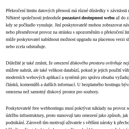
Překročení limitu datových přenosů má různé důsledky v závislosti 
Některé společnosti jednoduše
pozastaví dostupnost webu
až do z
kdy se počítadlo vynuluje. Jiní poskytovatelé mohou zobrazovat n
nebo přesměrovat provoz na stránku s upozorněním o překročení li
může poskytovatel nabídnout možnost upgradu na placenou verzi služ
nebo zcela odstraňuje.
Důležité je také zmínit, že
omezení diskového prostoru ovlivňuje ne
můžete nahrát, ale také velikost databází, pokud je jejich použití 
moderních webových aplikací a systémů pro správu obsahu vyžaduje
článků, komentářů a dalších informací. U bezplatného hostingu bývá
omezena než samotný diskový prostor pro soubory.
Poskytovatelé free webhostingu musí pokrývat náklady na provoz ser
údržbu infrastruktury, proto stanovují tato omezení jako způsob, jak 
podnikání. Zároveň tím motivují uživatele s většími nároky k přecho