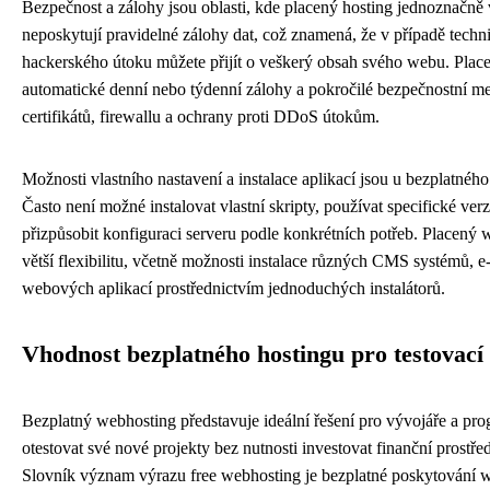
Bezpečnost a zálohy jsou oblasti, kde placený hosting jednoznačně 
neposkytují pravidelné zálohy dat, což znamená, že v případě techn
hackerského útoku můžete přijít o veškerý obsah svého webu. Plac
automatické denní nebo týdenní zálohy a pokročilé bezpečnostní 
certifikátů, firewallu a ochrany proti DDoS útokům.
Možnosti vlastního nastavení a instalace aplikací jsou u bezplatné
Často není možné instalovat vlastní skripty, používat specifické v
přizpůsobit konfiguraci serveru podle konkrétních potřeb. Placen
větší flexibilitu, včetně možnosti instalace různých CMS systémů, e
webových aplikací prostřednictvím jednoduchých instalátorů.
Vhodnost bezplatného hostingu pro testovací
Bezplatný webhosting představuje ideální řešení pro vývojáře a prog
otestovat své nové projekty bez nutnosti investovat finanční prostř
Slovník význam výrazu free webhosting je bezplatné poskytování w