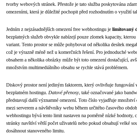
tvorby webových stránek. Přestože je tato služba poskytována zdarm
omezeními, která je důležité pochopit před rozhodnutím o využití ta
Jedním z nejzásadnějších omezení free webhostingu je
limitovaný 
bezplatných služeb obvykle nabízejí pouze zlomek kapacity, kterou 
variant. Tento prostor se může pohybovat od několika desítek megab
což je výrazně méně než u komerčních řešení. Pro jednoduché web
obsahem a několika obrázky může být toto omezení dostačující, avša
množstvím multimediálního obsahu se rychle stává problémem.
Diskový prostor není jediným faktorem, který ovlivňuje fungování
bezplatném hostingu.
Datové přenosy
, také označované jako bandw
představují další významné omezení. Toto číslo vyjadřuje množství
mezi serverem a návštěvníky webu během určitého časového období
webhostingu bývá tento limit nastaven na poměrně nízké hodnoty, 
stránky navštíví větší počet uživatelů nebo pokud obsahují velké so
dosáhnout stanoveného limitu.