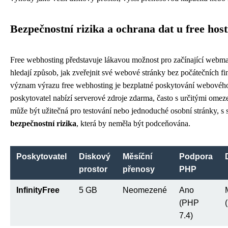
Bezpečnostní rizika a ochrana dat u free hos
Free webhosting představuje lákavou možnost pro začínající webmas
hledají způsob, jak zveřejnit své webové stránky bez počátečních fi
význam výrazu free webhosting je bezplatné poskytování webového
poskytovatel nabízí serverové zdroje zdarma, často s určitými omez
může být užitečná pro testování nebo jednoduché osobní stránky, s
bezpečnostní rizika
, která by neměla být podceňována.
Poskytovatel
Diskový
Měsíční
Podpora
prostor
přenosy
PHP
InfinityFree
5 GB
Neomezené
Ano
(PHP
7.4)