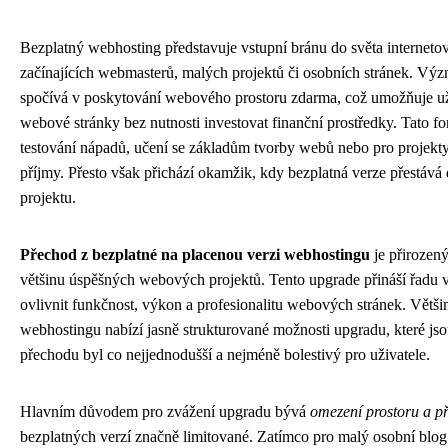
Bezplatný webhosting představuje vstupní bránu do světa internet
začínajících webmasterů, malých projektů či osobních stránek. Vý
spočívá v poskytování webového prostoru zdarma, což umožňuje uži
webové stránky bez nutnosti investovat finanční prostředky. Tato fo
testování nápadů, učení se základům tvorby webů nebo pro projekty
příjmy. Přesto však přichází okamžik, kdy bezplatná verze přestává
projektu.
Přechod z bezplatné na placenou verzi webhostingu
je přiroze
většinu úspěšných webových projektů. Tento upgrade přináší řadu
ovlivnit funkčnost, výkon a profesionalitu webových stránek. Větš
webhostingu nabízí jasně strukturované možnosti upgradu, které jso
přechodu byl co nejjednodušší a nejméně bolestivý pro uživatele.
Hlavním důvodem pro zvážení upgradu bývá
omezení prostoru a p
bezplatných verzí značně limitované. Zatímco pro malý osobní blog