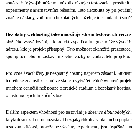
současně. Vývojář může mít několik různých testovacích prostředí 
experimenty s alternativními řešeními. Tato flexibilita by při použi
značné náklady, zatímco u bezplatných služeb je to standardní součá
Bezplatný webhosting také umožňuje sdílení testovacích verzí s
složitého vysvětlování, jak projekt vypadá a funguje, může vývoj
adresu, kde je projekt přístupný. Tato možnost okamžité prezentace 
spolupráci nebo při získávání zpětné vazby od zadavatelů projektu.
Pro vzdělávací účely je bezplatný hosting naprosto zásadní. Studen
teoretické znalosti získané ve škole a vytvářet reálné webové projek
mnohem cennější než pouze teoretické studium a bezplatný hosting 
ohledu na jejich finanční situaci.
Dalším aspektem vhodnosti pro testování je
absence dlouhodobých 
kdykoli smazat nebo pozastavit bez jakýchkoliv sankcí nebo poplatk
testování klíčová, protože ne všechny experimenty jsou úspěšné a ne