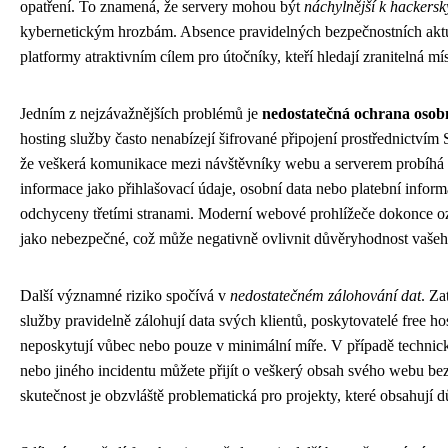
opatření. To znamená, že servery mohou být
náchylnější k hackers
kybernetickým hrozbám. Absence pravidelných bezpečnostních aktual
platformy atraktivním cílem pro útočníky, kteří hledají zranitelná mís
Jedním z nejzávažnějších problémů je
nedostatečná ochrana osob
hosting služby často nenabízejí šifrované připojení prostřednictvím
že veškerá komunikace mezi návštěvníky webu a serverem probíhá v
informace jako přihlašovací údaje, osobní data nebo platební info
odchyceny třetími stranami. Moderní webové prohlížeče dokonce 
jako nebezpečné, což může negativně ovlivnit důvěryhodnost vaše
Další významné riziko spočívá v
nedostatečném zálohování dat
. Za
služby pravidelně zálohují data svých klientů, poskytovatelé free ho
neposkytují vůbec nebo pouze v minimální míře. V případě technic
nebo jiného incidentu můžete přijít o veškerý obsah svého webu be
skutečnost je obzvláště problematická pro projekty, které obsahují 