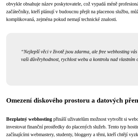
obvykle obsahuje název poskytovatele, což vypadá méně profesioná
začátečníky, kteří plánují v budoucnu přejít na placenou službu, mů
komplikovaná, zejména pokud nemají technické znalosti.
Nejlepší věci v životě jsou zdarma, ale free webhosting vás m
vaši důvěryhodnost, rychlost webu a kontrolu nad vlastním
Omezení diskového prostoru a datových pře
Bezplatný webhosting
přináší uživatelům možnost vytvořit si webo
investovat finanční prostředky do placených služeb. Tento typ hosti
začínajícími webmastery, studenty, bloggery a těmi, kteří chtějí vyz