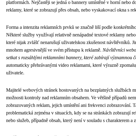
platformách. Nejčastěji se jedná o bannery umístěné v horní nebo dol
reklamy, které se zobrazují přes obsah, nebo vyskakovací okna s 
Forma a intenzita reklamních prvků se značně liší podle konkrétní
Některé služby využívají relativně nenápadné textové reklamy nebo 
které nijak zvlášť nenarušují uživatelskou zkušenost návštěvníků. 
mnohem agresivnější ve svém přístupu k reklamě.
Návštěvníci web
setkat s rozsáhlými reklamními bannery, které zabírají významnou 
automaticky přehrávanými video reklamami, které výrazně zpomalují
uživatele.
Majitelé webových stránek hostovaných na bezplatných službách m
možnosti kontroly nad reklamním obsahem. Ve většině případů nem
zobrazovaných reklam, jejich umístění ani frekvenci zobrazování. T
problematická zejména v situacích, kdy se na stránkách zobrazují 
nebo služeb, případně obsah, který není v souladu s charakterem 