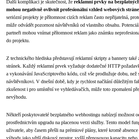
Další komplikací je skutečnost, že
reklamní prvky na bezplatnýc
mohou negativně ovlivnit profesionální vzhled webových strán
seriózní projekty je přítomnost cizích reklam často nepřijatelná, pr
může odvádět pozornost návštěvníků od vlastního obsahu. Potenciá
partneři mohou vnímat přítomnost reklam jako známku neprofesional
do projektu.
Z technického hlediska představují reklamní skripty a bannery také z
stránek. Každý reklamní prvek vyžaduje dodatečné HTTP požadavky
a vykonávání JavaScriptového kódu, což vše prodlužuje dobu, než s
návštěvníkovi. V dnešní době, kdy je rychlost načítání důležitým f
zkušenost i pro umístění ve vyhledávačích, může toto zpomalení p
nevýhodu.
Někteří poskytovatelé bezplatného webhostingu nabízejí možnost o
prostřednictvím upgradu na placenou verzi služby. Tento model fun
uživatele, aby časem přešli na prémiové plány, které kromě absence 
výhody jako větší diskový prostor, vyšší přenosovou kapacitu nebo 