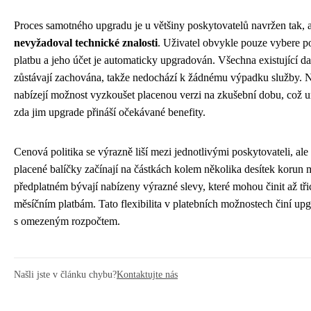
Proces samotného upgradu je u většiny poskytovatelů navržen tak, 
nevyžadoval technické znalosti
. Uživatel obvykle pouze vybere p
platbu a jeho účet je automaticky upgradován. Všechna existující da
zůstávají zachována, takže nedochází k žádnému výpadku služby. N
nabízejí možnost vyzkoušet placenou verzi na zkušební dobu, což 
zda jim upgrade přináší očekávané benefity.
Cenová politika se výrazně liší mezi jednotlivými poskytovateli, ale 
placené balíčky začínají na částkách kolem několika desítek korun 
předplatném bývají nabízeny výrazné slevy, které mohou činit až tři
měsíčním platbám. Tato flexibilita v platebních možnostech činí up
s omezeným rozpočtem.
Našli jste v článku chybu?
Kontaktujte nás