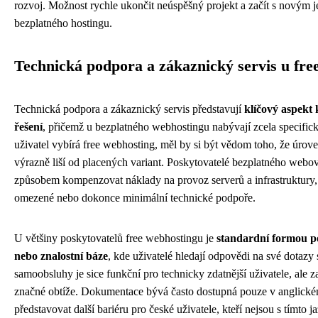
rozvoj. Možnost rychle ukončit neúspěšný projekt a začít s novým 
bezplatného hostingu.
Technická podpora a zákaznický servis u fre
Technická podpora a zákaznický servis představují
klíčový aspekt
řešení
, přičemž u bezplatného webhostingu nabývají zcela specific
uživatel vybírá free webhosting, měl by si být vědom toho, že úro
výrazně liší od placených variant. Poskytovatelé bezplatného web
způsobem kompenzovat náklady na provoz serverů a infrastruktury, 
omezené nebo dokonce minimální technické podpoře.
U většiny poskytovatelů free webhostingu je
standardní formou 
nebo znalostní báze
, kde uživatelé hledají odpovědi na své dotazy
samoobsluhy je sice funkční pro technicky zdatnější uživatele, ale 
značné obtíže. Dokumentace bývá často dostupná pouze v anglické
představovat další bariéru pro české uživatele, kteří nejsou s tímto