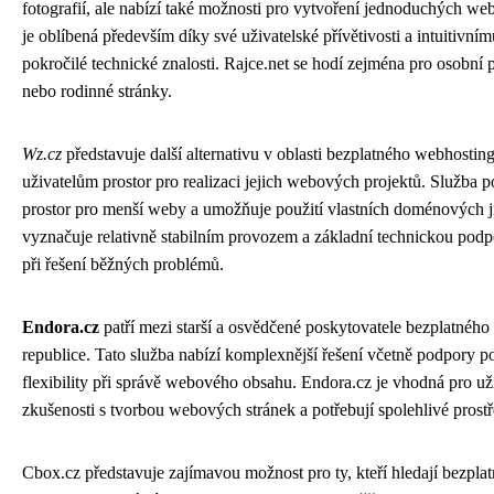
fotografií, ale nabízí také možnosti pro vytvoření jednoduchých we
je oblíbená především díky své uživatelské přívětivosti a intuitivní
pokročilé technické znalosti. Rajce.net se hodí zejména pro osobní p
nebo rodinné stránky.
Wz.cz
představuje další alternativu v oblasti bezplatného webhostin
uživatelům prostor pro realizaci jejich webových projektů. Služba 
prostor pro menší weby a umožňuje použití vlastních doménových j
vyznačuje relativně stabilním provozem a základní technickou pod
při řešení běžných problémů.
Endora.cz
patří mezi starší a osvědčené poskytovatele bezplatnéh
republice. Tato služba nabízí komplexnější řešení včetně podpory pok
flexibility při správě webového obsahu. Endora.cz je vhodná pro uživa
zkušenosti s tvorbou webových stránek a potřebují spolehlivé prostř
Cbox.cz představuje zajímavou možnost pro ty, kteří hledají bezpla