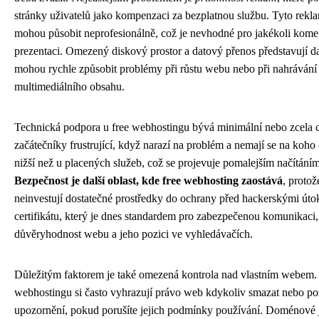
stránky uživatelů jako kompenzaci za bezplatnou službu. Tyto rekla
mohou působit neprofesionálně, což je nevhodné pro jakékoli komer
prezentaci. Omezený diskový prostor a datový přenos představují dal
mohou rychle způsobit problémy při růstu webu nebo při nahrávání
multimediálního obsahu.
Technická podpora u free webhostingu bývá minimální nebo zcela c
začátečníky frustrující, když narazí na problém a nemají se na koho 
nižší než u placených služeb, což se projevuje pomalejším načítán
Bezpečnost je další oblast, kde free webhosting zaostává
, protož
neinvestují dostatečné prostředky do ochrany před hackerskými ú
certifikátu, který je dnes standardem pro zabezpečenou komunikaci,
důvěryhodnost webu a jeho pozici ve vyhledávačích.
Důležitým faktorem je také omezená kontrola nad vlastním webem. 
webhostingu si často vyhrazují právo web kdykoliv smazat nebo po
upozornění, pokud porušíte jejich podmínky používání. Doménové 