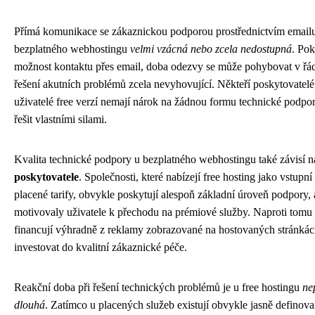
Přímá komunikace se zákaznickou podporou prostřednictvím emailu 
bezplatného webhostingu
velmi vzácná nebo zcela nedostupná
. Pok
možnost kontaktu přes email, doba odezvy se může pohybovat v řád
řešení akutních problémů zcela nevyhovující. Někteří poskytovatelé
uživatelé free verzí nemají nárok na žádnou formu technické podpo
řešit vlastními silami.
Kvalita technické podpory u bezplatného webhostingu také závisí 
poskytovatele
. Společnosti, které nabízejí free hosting jako vstup
placené tarify, obvykle poskytují alespoň základní úroveň podpory, 
motivovaly uživatele k přechodu na prémiové služby. Naproti tomu p
financují výhradně z reklamy zobrazované na hostovaných stránkác
investovat do kvalitní zákaznické péče.
Reakční doba při řešení technických problémů je u free hostingu
ne
dlouhá
. Zatímco u placených služeb existují obvykle jasně definov