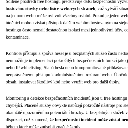
Sdílené prostředí free hostingu představuje další bezpečnostní výz
hostováno
stovky nebo tisíce webových stránek
, což vytváří situ
na jednom webu může ovlivnit všechny ostatní. Pokud je jeden we
útočníci mohou získat přístup k dalším webům hostovaným na stejné
hostingu často nemají dostatečnou izolaci mezi jednotlivými účty, co
kontaminace.
Kontrola přístupu a správa hesel je u bezplatných služeb často ned
neumožňuje implementaci pokročilých bezpečnostních funkcí jako 
nebo IP whitelisting. Slabá hesla nebo kompromitované přihlašovac
neoprávněnému přístupu k administračnímu rozhraní webu. Útoční
obsah, instalovat škodlivý kód nebo využít web pro další útoky.
Monitoring a detekce bezpečnostních incidentů jsou u free hostingu
chybějící. Placené služby obvykle nabízejí pokročilé nástroje pro sl
okamžité upozornění na potenciální hrozby. U bezplatných služeb v
dispozici, což znamená, že
bezpečnostní incident může zůstat n
během které může způsobit značné škody.