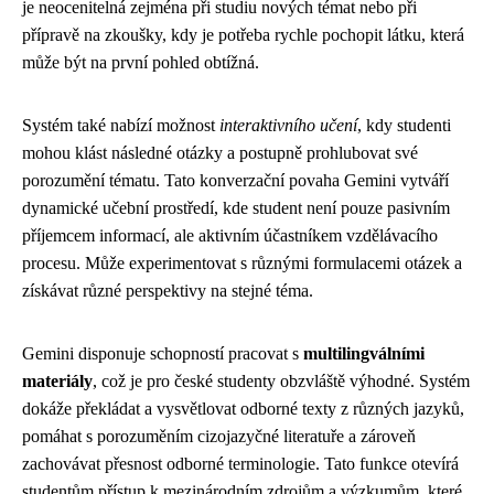
je neocenitelná zejména při studiu nových témat nebo při
přípravě na zkoušky, kdy je potřeba rychle pochopit látku, která
může být na první pohled obtížná.
Systém také nabízí možnost
interaktivního učení
, kdy studenti
mohou klást následné otázky a postupně prohlubovat své
porozumění tématu. Tato konverzační povaha Gemini vytváří
dynamické učební prostředí, kde student není pouze pasivním
příjemcem informací, ale aktivním účastníkem vzdělávacího
procesu. Může experimentovat s různými formulacemi otázek a
získávat různé perspektivy na stejné téma.
Gemini disponuje schopností pracovat s
multilingválními
materiály
, což je pro české studenty obzvláště výhodné. Systém
dokáže překládat a vysvětlovat odborné texty z různých jazyků,
pomáhat s porozuměním cizojazyčné literatuře a zároveň
zachovávat přesnost odborné terminologie. Tato funkce otevírá
studentům přístup k mezinárodním zdrojům a výzkumům, které