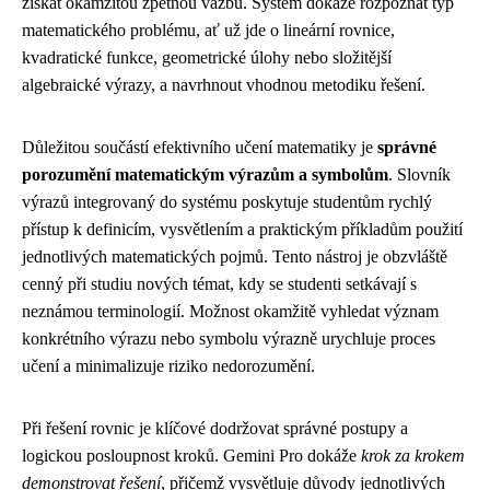
získat okamžitou zpětnou vazbu. Systém dokáže rozpoznat typ
matematického problému, ať už jde o lineární rovnice,
kvadratické funkce, geometrické úlohy nebo složitější
algebraické výrazy, a navrhnout vhodnou metodiku řešení.
Důležitou součástí efektivního učení matematiky je
správné
porozumění matematickým výrazům a symbolům
. Slovník
výrazů integrovaný do systému poskytuje studentům rychlý
přístup k definicím, vysvětlením a praktickým příkladům použití
jednotlivých matematických pojmů. Tento nástroj je obzvláště
cenný při studiu nových témat, kdy se studenti setkávají s
neznámou terminologií. Možnost okamžitě vyhledat význam
konkrétního výrazu nebo symbolu výrazně urychluje proces
učení a minimalizuje riziko nedorozumění.
Při řešení rovnic je klíčové dodržovat správné postupy a
logickou posloupnost kroků. Gemini Pro dokáže
krok za krokem
demonstrovat řešení
, přičemž vysvětluje důvody jednotlivých