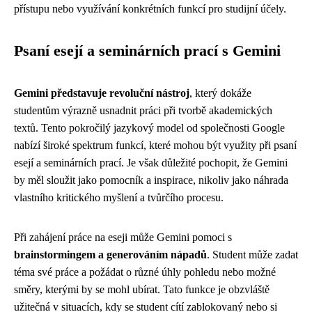
přístupu nebo využívání konkrétních funkcí pro studijní účely.
Psaní esejí a seminárních prací s Gemini
Gemini představuje revoluční nástroj
, který dokáže
studentům výrazně usnadnit práci při tvorbě akademických
textů. Tento pokročilý jazykový model od společnosti Google
nabízí široké spektrum funkcí, které mohou být využity při psaní
esejí a seminárních prací. Je však důležité pochopit, že Gemini
by měl sloužit jako pomocník a inspirace, nikoliv jako náhrada
vlastního kritického myšlení a tvůrčího procesu.
Při zahájení práce na eseji může Gemini pomoci s
brainstormingem a generováním nápadů
. Student může zadat
téma své práce a požádat o různé úhly pohledu nebo možné
směry, kterými by se mohl ubírat. Tato funkce je obzvláště
užitečná v situacích, kdy se student cítí zablokovaný nebo si