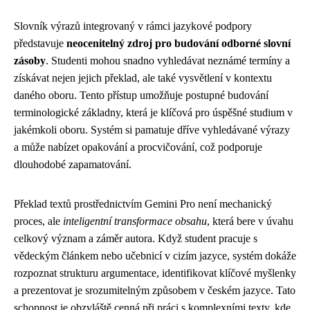
Slovník výrazů integrovaný v rámci jazykové podpory
představuje
neocenitelný zdroj pro budování odborné slovní
zásoby
. Studenti mohou snadno vyhledávat neznámé termíny a
získávat nejen jejich překlad, ale také vysvětlení v kontextu
daného oboru. Tento přístup umožňuje postupné budování
terminologické základny, která je klíčová pro úspěšné studium v
jakémkoli oboru. Systém si pamatuje dříve vyhledávané výrazy
a může nabízet opakování a procvičování, což podporuje
dlouhodobé zapamatování.
Překlad textů prostřednictvím Gemini Pro není mechanický
proces, ale
inteligentní transformace obsahu
, která bere v úvahu
celkový význam a záměr autora. Když student pracuje s
vědeckým článkem nebo učebnicí v cizím jazyce, systém dokáže
rozpoznat strukturu argumentace, identifikovat klíčové myšlenky
a prezentovat je srozumitelným způsobem v českém jazyce. Tato
schopnost je obzvláště cenná při práci s komplexními texty, kde