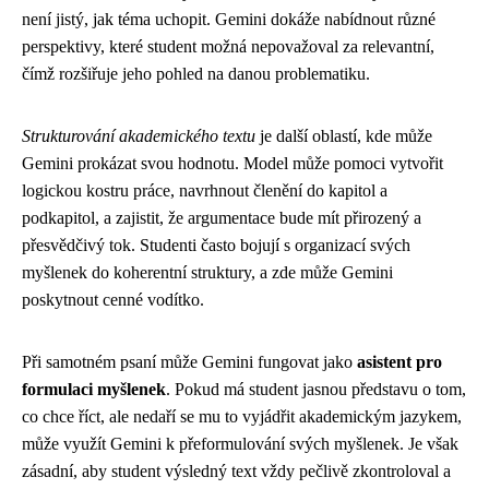
není jistý, jak téma uchopit. Gemini dokáže nabídnout různé
perspektivy, které student možná nepovažoval za relevantní,
čímž rozšiřuje jeho pohled na danou problematiku.
Strukturování akademického textu
je další oblastí, kde může
Gemini prokázat svou hodnotu. Model může pomoci vytvořit
logickou kostru práce, navrhnout členění do kapitol a
podkapitol, a zajistit, že argumentace bude mít přirozený a
přesvědčivý tok. Studenti často bojují s organizací svých
myšlenek do koherentní struktury, a zde může Gemini
poskytnout cenné vodítko.
Při samotném psaní může Gemini fungovat jako
asistent pro
formulaci myšlenek
. Pokud má student jasnou představu o tom,
co chce říct, ale nedaří se mu to vyjádřit akademickým jazykem,
může využít Gemini k přeformulování svých myšlenek. Je však
zásadní, aby student výsledný text vždy pečlivě zkontroloval a