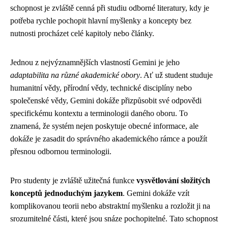
schopnost je zvláště cenná při studiu odborné literatury, kdy je
potřeba rychle pochopit hlavní myšlenky a koncepty bez
nutnosti procházet celé kapitoly nebo články.
Jednou z nejvýznamnějších vlastností Gemini je jeho
adaptabilita na různé akademické obory
. Ať už student studuje
humanitní vědy, přírodní vědy, technické disciplíny nebo
společenské vědy, Gemini dokáže přizpůsobit své odpovědi
specifickému kontextu a terminologii daného oboru. To
znamená, že systém nejen poskytuje obecné informace, ale
dokáže je zasadit do správného akademického rámce a použít
přesnou odbornou terminologii.
Pro studenty je zvláště užitečná funkce
vysvětlování složitých
konceptů jednoduchým jazykem
. Gemini dokáže vzít
komplikovanou teorii nebo abstraktní myšlenku a rozložit ji na
srozumitelné části, které jsou snáze pochopitelné. Tato schopnost