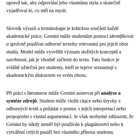
upravil tak, aby odpovídal jeho vlastnímu stylu a skutečně
vyjadřoval to, co měl na mysli.
Slovník výrazů a terminologie je kritickou součástí každé
akademické práce. Gemini může studentům pomoci
identifikovat
a správně používat odborné termíny
relevantní pro jejich obor
studia. Model může vysvětlit význam složitých konceptů a
navrhnout, jak je vhodně začlenit do textu. Tato funkce je
zvláště užitečná pro studenty, kteří se teprve seznamují s
akademickým diskurzem ve svém oboru.
Při práci s literaturou může Gemini asistovat při
analýze a
syntéze zdrojů
. Student může vložit citace nebo úryvky z
odborných textů a požádat o pomoc s jejich interpretací nebo
propojením s vlastní argumentací. Je však nezbytné zdůraznit, že
Gemini by nikdy neměl být používán k plagiátorství nebo k
vytváření celých pasáží bez vlastního přínosu studenta.