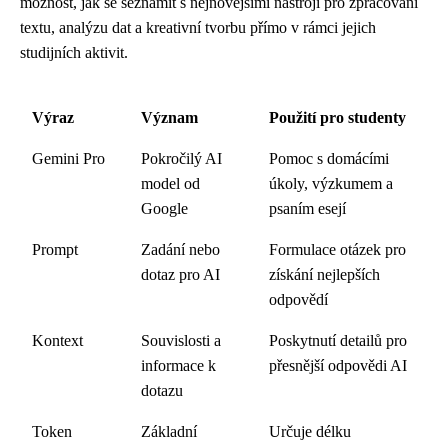
možnost, jak se seznámit s nejnovějšími nástroji pro zpracování
textu, analýzu dat a kreativní tvorbu přímo v rámci jejich
studijních aktivit.
Výraz
Význam
Použití pro studenty
Gemini Pro
Pokročilý AI
Pomoc s domácími
model od
úkoly, výzkumem a
Google
psaním esejí
Prompt
Zadání nebo
Formulace otázek pro
dotaz pro AI
získání nejlepších
odpovědí
Kontext
Souvislosti a
Poskytnutí detailů pro
informace k
přesnější odpovědi AI
dotazu
Token
Základní
Určuje délku