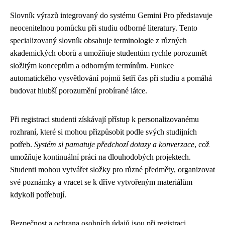
Slovník výrazů integrovaný do systému Gemini Pro představuje
neocenitelnou pomůcku při studiu odborné literatury. Tento
specializovaný slovník obsahuje terminologie z různých
akademických oborů a umožňuje studentům rychle porozumět
složitým konceptům a odborným termínům. Funkce
automatického vysvětlování pojmů šetří čas při studiu a pomáhá
budovat hlubší porozumění probírané látce.
Při registraci studenti získávají přístup k personalizovanému
rozhraní, které si mohou přizpůsobit podle svých studijních
potřeb.
Systém si pamatuje předchozí dotazy a konverzace
, což
umožňuje kontinuální práci na dlouhodobých projektech.
Studenti mohou vytvářet složky pro různé předměty, organizovat
své poznámky a vracet se k dříve vytvořeným materiálům
kdykoli potřebují.
Bezpečnost a ochrana osobních údajů jsou při registraci