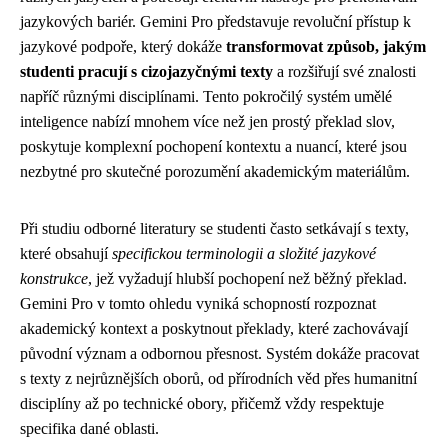
jazykových bariér. Gemini Pro představuje revoluční přístup k
jazykové podpoře, který dokáže
transformovat způsob, jakým
studenti pracují s cizojazyčnými texty
a rozšiřují své znalosti
napříč různými disciplínami. Tento pokročilý systém umělé
inteligence nabízí mnohem více než jen prostý překlad slov,
poskytuje komplexní pochopení kontextu a nuancí, které jsou
nezbytné pro skutečné porozumění akademickým materiálům.
Při studiu odborné literatury se studenti často setkávají s texty,
které obsahují
specifickou terminologii a složité jazykové
konstrukce
, jež vyžadují hlubší pochopení než běžný překlad.
Gemini Pro v tomto ohledu vyniká schopností rozpoznat
akademický kontext a poskytnout překlady, které zachovávají
původní význam a odbornou přesnost. Systém dokáže pracovat
s texty z nejrůznějších oborů, od přírodních věd přes humanitní
disciplíny až po technické obory, přičemž vždy respektuje
specifika dané oblasti.