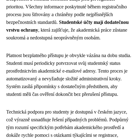
prioritou. Všechny informace poskytnuté během registračního
procesu jsou šifrovány a chráněny podle nejpřísnějších
bezpečnostních standardů.
Studentské účty mají dodatečnou
vrstvu ochrany
, která zajišťuje, že akademická práce zůstane
soukromá a nedostupná neoprávněným osobám.
Platnost bezplatného přístupu je obvykle vázána na dobu studia.
Studenti musí periodicky potvrzovat svůj studentský status
prostřednictvím akademické e-mailové adresy. Tento proces je
automatizovaný a nevyžaduje složité administrativní kroky.
Systém zasílá připomínky s dostatečným předstihem, aby
studenti měli čas ověření dokončit bez přerušení přístupu.
Technická podpora pro studenty je dostupná v českém jazyce,
což výrazně usnadňuje řešení případných problémů. Podpůrný
tým rozumí specifickým potřebám akademického prostředí a
dokáže rychle pomoci s otázkami týkajícími se registrace,