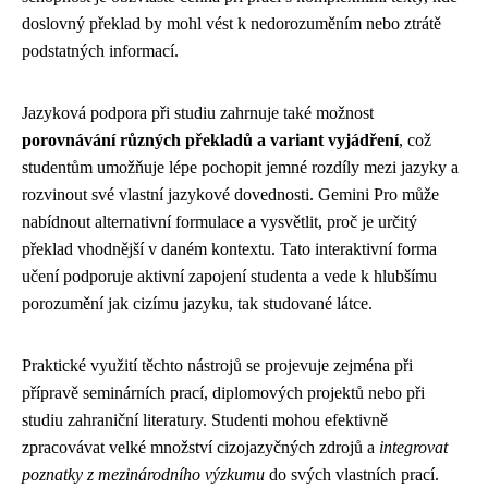
doslovný překlad by mohl vést k nedorozuměním nebo ztrátě
podstatných informací.
Jazyková podpora při studiu zahrnuje také možnost
porovnávání různých překladů a variant vyjádření
, což
studentům umožňuje lépe pochopit jemné rozdíly mezi jazyky a
rozvinout své vlastní jazykové dovednosti. Gemini Pro může
nabídnout alternativní formulace a vysvětlit, proč je určitý
překlad vhodnější v daném kontextu. Tato interaktivní forma
učení podporuje aktivní zapojení studenta a vede k hlubšímu
porozumění jak cizímu jazyku, tak studované látce.
Praktické využití těchto nástrojů se projevuje zejména při
přípravě seminárních prací, diplomových projektů nebo při
studiu zahraniční literatury. Studenti mohou efektivně
zpracovávat velké množství cizojazyčných zdrojů a
integrovat
poznatky z mezinárodního výzkumu
do svých vlastních prací.