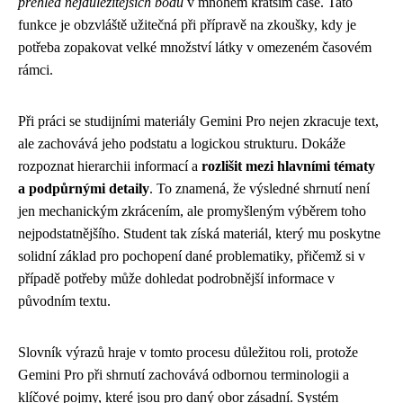
přehled nejdůležitějších bodů
v mnohem kratším čase. Tato
funkce je obzvláště užitečná při přípravě na zkoušky, kdy je
potřeba zopakovat velké množství látky v omezeném časovém
rámci.
Při práci se studijními materiály Gemini Pro nejen zkracuje text,
ale zachovává jeho podstatu a logickou strukturu. Dokáže
rozpoznat hierarchii informací a
rozlišit mezi hlavními tématy
a podpůrnými detaily
. To znamená, že výsledné shrnutí není
jen mechanickým zkrácením, ale promyšleným výběrem toho
nejpodstatnějšího. Student tak získá materiál, který mu poskytne
solidní základ pro pochopení dané problematiky, přičemž si v
případě potřeby může dohledat podrobnější informace v
původním textu.
Slovník výrazů hraje v tomto procesu důležitou roli, protože
Gemini Pro při shrnutí zachovává odbornou terminologii a
klíčové pojmy, které jsou pro daný obor zásadní. Systém