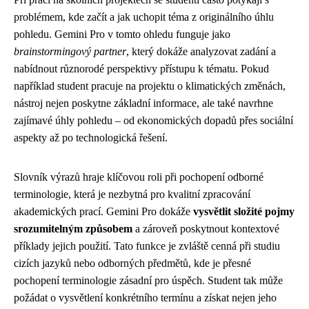
problémem, kde začít a jak uchopit téma z originálního úhlu
pohledu. Gemini Pro v tomto ohledu funguje jako
brainstormingový partner
, který dokáže analyzovat zadání a
nabídnout různorodé perspektivy přístupu k tématu. Pokud
například student pracuje na projektu o klimatických změnách,
nástroj nejen poskytne základní informace, ale také navrhne
zajímavé úhly pohledu – od ekonomických dopadů přes sociální
aspekty až po technologická řešení.
Slovník výrazů hraje klíčovou roli při pochopení odborné
terminologie, která je nezbytná pro kvalitní zpracování
akademických prací. Gemini Pro dokáže
vysvětlit složité pojmy
srozumitelným způsobem
a zároveň poskytnout kontextové
příklady jejich použití. Tato funkce je zvláště cenná při studiu
cizích jazyků nebo odborných předmětů, kde je přesné
pochopení terminologie zásadní pro úspěch. Student tak může
požádat o vysvětlení konkrétního termínu a získat nejen jeho