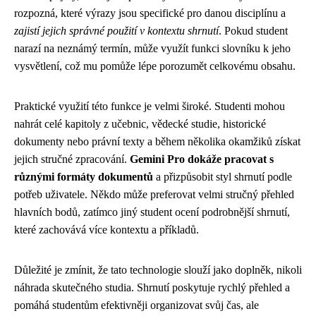
rozpozná, které výrazy jsou specifické pro danou disciplínu a
zajistí jejich správné použití v kontextu shrnutí
. Pokud student
narazí na neznámý termín, může využít funkci slovníku k jeho
vysvětlení, což mu pomůže lépe porozumět celkovému obsahu.
Praktické využití této funkce je velmi široké. Studenti mohou
nahrát celé kapitoly z učebnic, vědecké studie, historické
dokumenty nebo právní texty a během několika okamžiků získat
jejich stručné zpracování.
Gemini Pro dokáže pracovat s
různými formáty dokumentů
a přizpůsobit styl shrnutí podle
potřeb uživatele. Někdo může preferovat velmi stručný přehled
hlavních bodů, zatímco jiný student ocení podrobnější shrnutí,
které zachovává více kontextu a příkladů.
Důležité je zmínit, že tato technologie slouží jako doplněk, nikoli
náhrada skutečného studia. Shrnutí poskytuje rychlý přehled a
pomáhá studentům efektivněji organizovat svůj čas, ale