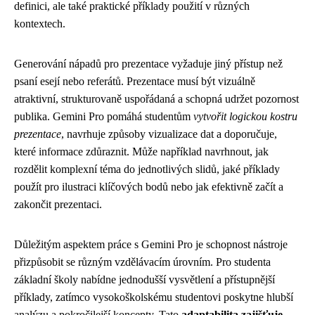
definici, ale také praktické příklady použití v různých
kontextech.
Generování nápadů pro prezentace vyžaduje jiný přístup než
psaní esejí nebo referátů. Prezentace musí být vizuálně
atraktivní, strukturovaně uspořádaná a schopná udržet pozornost
publika. Gemini Pro pomáhá studentům
vytvořit logickou kostru
prezentace
, navrhuje způsoby vizualizace dat a doporučuje,
které informace zdůraznit. Může například navrhnout, jak
rozdělit komplexní téma do jednotlivých slidů, jaké příklady
použít pro ilustraci klíčových bodů nebo jak efektivně začít a
zakončit prezentaci.
Důležitým aspektem práce s Gemini Pro je schopnost nástroje
přizpůsobit se různým vzdělávacím úrovním. Pro studenta
základní školy nabídne jednodušší vysvětlení a přístupnější
příklady, zatímco vysokoškolskému studentovi poskytne hlubší
analýzu a pokročilejší koncepty. Tato
adaptabilita zajišťuje