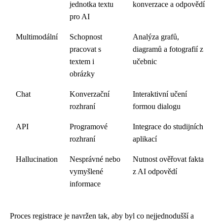
jednotka textu
konverzace a odpovědí
pro AI
Multimodální
Schopnost
Analýza grafů,
pracovat s
diagramů a fotografií z
textem i
učebnic
obrázky
Chat
Konverzační
Interaktivní učení
rozhraní
formou dialogu
API
Programové
Integrace do studijních
rozhraní
aplikací
Hallucination
Nesprávné nebo
Nutnost ověřovat fakta
vymyšlené
z AI odpovědí
informace
Proces registrace je navržen tak, aby byl co nejjednodušší a