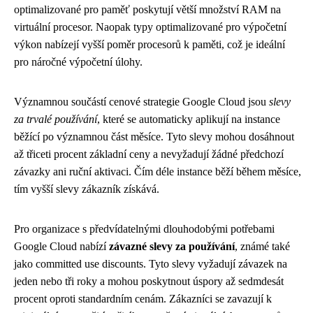
optimalizované pro paměť poskytují větší množství RAM na
virtuální procesor. Naopak typy optimalizované pro výpočetní
výkon nabízejí vyšší poměr procesorů k paměti, což je ideální
pro náročné výpočetní úlohy.
Významnou součástí cenové strategie Google Cloud jsou
slevy
za trvalé používání
, které se automaticky aplikují na instance
běžící po významnou část měsíce. Tyto slevy mohou dosáhnout
až třiceti procent základní ceny a nevyžadují žádné předchozí
závazky ani ruční aktivaci. Čím déle instance běží během měsíce,
tím vyšší slevy zákazník získává.
Pro organizace s předvídatelnými dlouhodobými potřebami
Google Cloud nabízí
závazné slevy za používání
, známé také
jako committed use discounts. Tyto slevy vyžadují závazek na
jeden nebo tři roky a mohou poskytnout úspory až sedmdesát
procent oproti standardním cenám. Zákazníci se zavazují k