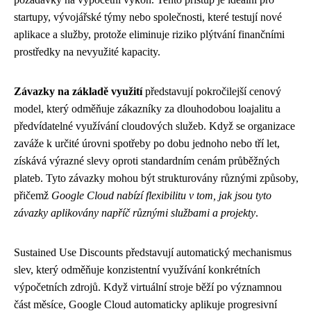
startupy, vývojářské týmy nebo společnosti, které testují nové
aplikace a služby, protože eliminuje riziko plýtvání finančními
prostředky na nevyužité kapacity.
Závazky na základě využití
představují pokročilejší cenový
model, který odměňuje zákazníky za dlouhodobou loajalitu a
předvídatelné využívání cloudových služeb. Když se organizace
zaváže k určité úrovni spotřeby po dobu jednoho nebo tří let,
získává výrazné slevy oproti standardním cenám průběžných
plateb. Tyto závazky mohou být strukturovány různými způsoby,
přičemž
Google Cloud nabízí flexibilitu v tom, jak jsou tyto
závazky aplikovány napříč různými službami a projekty
.
Sustained Use Discounts představují automatický mechanismus
slev, který odměňuje konzistentní využívání konkrétních
výpočetních zdrojů. Když virtuální stroje běží po významnou
část měsíce, Google Cloud automaticky aplikuje progresivní