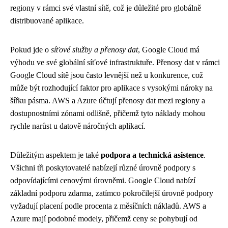
regiony v rámci své vlastní sítě, což je důležité pro globálně
distribuované aplikace.
Pokud jde o
síťové služby a přenosy dat
, Google Cloud má
výhodu ve své globální síťové infrastruktuře. Přenosy dat v rámci
Google Cloud sítě jsou často levnější než u konkurence, což
může být rozhodující faktor pro aplikace s vysokými nároky na
šířku pásma. AWS a Azure účtují přenosy dat mezi regiony a
dostupnostními zónami odlišně, přičemž tyto náklady mohou
rychle narůst u datově náročných aplikací.
Důležitým aspektem je také
podpora a technická asistence
.
Všichni tři poskytovatelé nabízejí různé úrovně podpory s
odpovídajícími cenovými úrovněmi. Google Cloud nabízí
základní podporu zdarma, zatímco pokročilejší úrovně podpory
vyžadují placení podle procenta z měsíčních nákladů. AWS a
Azure mají podobné modely, přičemž ceny se pohybují od