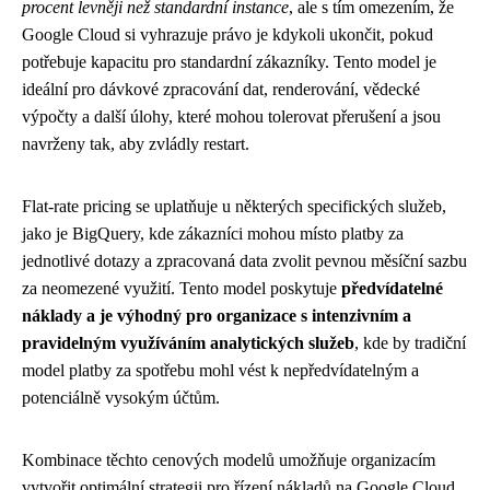
procent levněji než standardní instance
, ale s tím omezením, že
Google Cloud si vyhrazuje právo je kdykoli ukončit, pokud
potřebuje kapacitu pro standardní zákazníky. Tento model je
ideální pro dávkové zpracování dat, renderování, vědecké
výpočty a další úlohy, které mohou tolerovat přerušení a jsou
navrženy tak, aby zvládly restart.
Flat-rate pricing se uplatňuje u některých specifických služeb,
jako je BigQuery, kde zákazníci mohou místo platby za
jednotlivé dotazy a zpracovaná data zvolit pevnou měsíční sazbu
za neomezené využití. Tento model poskytuje
předvídatelné
náklady a je výhodný pro organizace s intenzivním a
pravidelným využíváním analytických služeb
, kde by tradiční
model platby za spotřebu mohl vést k nepředvídatelným a
potenciálně vysokým účtům.
Kombinace těchto cenových modelů umožňuje organizacím
vytvořit optimální strategii pro řízení nákladů na Google Cloud