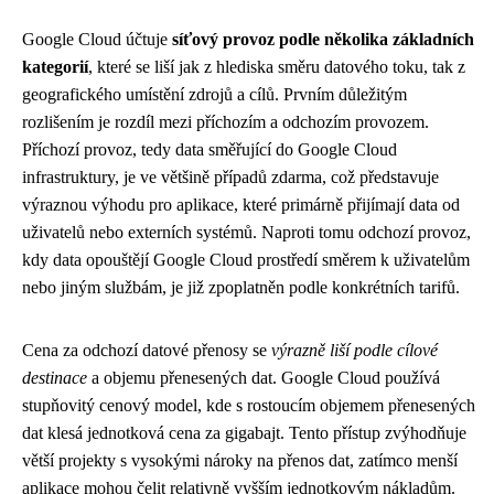
Google Cloud účtuje
síťový provoz podle několika základních
kategorií
, které se liší jak z hlediska směru datového toku, tak z
geografického umístění zdrojů a cílů. Prvním důležitým
rozlišením je rozdíl mezi příchozím a odchozím provozem.
Příchozí provoz, tedy data směřující do Google Cloud
infrastruktury, je ve většině případů zdarma, což představuje
výraznou výhodu pro aplikace, které primárně přijímají data od
uživatelů nebo externích systémů. Naproti tomu odchozí provoz,
kdy data opouštějí Google Cloud prostředí směrem k uživatelům
nebo jiným službám, je již zpoplatněn podle konkrétních tarifů.
Cena za odchozí datové přenosy se
výrazně liší podle cílové
destinace
a objemu přenesených dat. Google Cloud používá
stupňovitý cenový model, kde s rostoucím objemem přenesených
dat klesá jednotková cena za gigabajt. Tento přístup zvýhodňuje
větší projekty s vysokými nároky na přenos dat, zatímco menší
aplikace mohou čelit relativně vyšším jednotkovým nákladům.