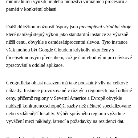
minimálnímu využití určitého množství virtuálních procesorů a
paměti v konkrétní oblasti.
Další důležitou možností úspory jsou
preemptivní virtuální stroje
,
které nabízejí stejný výkon jako standardní instance za výrazně
nižší cenu, obvykle s osmdesátiprocentní slevou. Tyto instance
však mohou být Google Cloudem kdykoliv ukončeny s
třicetisetundovým předstihem, což je činí vhodnými pro dávkové
zpracování a odolné aplikace.
Geografická oblast nasazení má také podstatný vliv na celkové
náklady. Instance provozované v různých regionech mají odlišné
ceny, přičemž regiony v Severní Americe a Evropě obvykle
nabízejí konkurenceschopnější sazby než některé specializované
nebo vzdálenější lokality. Výběr správného regionu vyžaduje
vyvážení mezi náklady, latencí a požadavky na rezidenci dat.