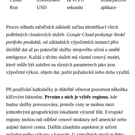
Run
USD
sekundu
aplikace
Proces odhadu měsíčních nákladů začína identifikací všech
potřebných cloudových služeb.
Google Cloud poskytuje široké
portfolio produktů
, od základních výpočetních instancí přes
úložiště dat až po pokročilé služby strojového učení a umělé
inteligence. Každá z těchto služeb má vlastní cenový model,
který může být založen na různých parametrech jako jsou
výpočetní výkon, objem dat, počet požadavků nebo doba využití.
Při používání kalkulačky je důležité věnovat pozornost několika
klíčovým faktorům.
Prvním z nich je výběr regionu
, kde
budou služby provozovány, protože ceny se mohou mezi
jednotlivými geografickými lokalitami výrazně lišit. Evropské
regiony mohou mít odlišné cenové struktury než americké nebo
asijské datové centra. Dalším zásadním aspektem je určení
požadovaného výkonu a kapacity. U virtuálních strojů je třeba