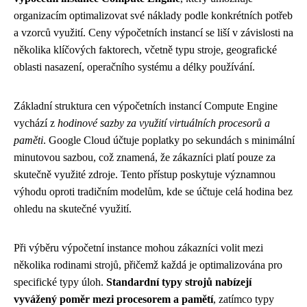
organizacím optimalizovat své náklady podle konkrétních potřeb
a vzorců využití. Ceny výpočetních instancí se liší v závislosti na
několika klíčových faktorech, včetně typu stroje, geografické
oblasti nasazení, operačního systému a délky používání.
Základní struktura cen výpočetních instancí Compute Engine
vychází z
hodinové sazby za využití virtuálních procesorů a
paměti
. Google Cloud účtuje poplatky po sekundách s minimální
minutovou sazbou, což znamená, že zákazníci platí pouze za
skutečně využité zdroje. Tento přístup poskytuje významnou
výhodu oproti tradičním modelům, kde se účtuje celá hodina bez
ohledu na skutečné využití.
Při výběru výpočetní instance mohou zákazníci volit mezi
několika rodinami strojů, přičemž každá je optimalizována pro
specifické typy úloh.
Standardní typy strojů nabízejí
vyvážený poměr mezi procesorem a pamětí
, zatímco typy