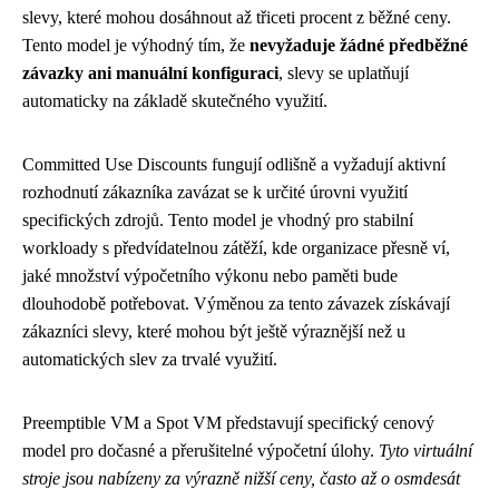
slevy, které mohou dosáhnout až třiceti procent z běžné ceny.
Tento model je výhodný tím, že
nevyžaduje žádné předběžné
závazky ani manuální konfiguraci
, slevy se uplatňují
automaticky na základě skutečného využití.
Committed Use Discounts fungují odlišně a vyžadují aktivní
rozhodnutí zákazníka zavázat se k určité úrovni využití
specifických zdrojů. Tento model je vhodný pro stabilní
workloady s předvídatelnou zátěží, kde organizace přesně ví,
jaké množství výpočetního výkonu nebo paměti bude
dlouhodobě potřebovat. Výměnou za tento závazek získávají
zákazníci slevy, které mohou být ještě výraznější než u
automatických slev za trvalé využití.
Preemptible VM a Spot VM představují specifický cenový
model pro dočasné a přerušitelné výpočetní úlohy.
Tyto virtuální
stroje jsou nabízeny za výrazně nižší ceny, často až o osmdesát