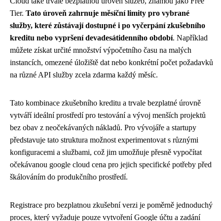
Cloud také trvale bezplatnou úroveň služeb, známou jako Free
Tier.
Tato úroveň zahrnuje měsíční limity pro vybrané
služby, které zůstávají dostupné i po vyčerpání zkušebního
kreditu nebo vypršení devadesátidenního období
. Například
můžete získat určité množství výpočetního času na malých
instancích, omezené úložiště dat nebo konkrétní počet požadavků
na různé API služby zcela zdarma každý měsíc.
Tato kombinace zkušebního kreditu a trvale bezplatné úrovně
vytváří ideální prostředí pro testování a vývoj menších projektů
bez obav z neočekávaných nákladů. Pro vývojáře a startupy
představuje tato struktura možnost experimentovat s různými
konfiguracemi a službami, což jim umožňuje přesně vypočítat
očekávanou google cloud cena pro jejich specifické potřeby před
škálováním do produkčního prostředí.
Registrace pro bezplatnou zkušební verzi je poměrně jednoduchý
proces, který vyžaduje pouze vytvoření Google účtu a zadání