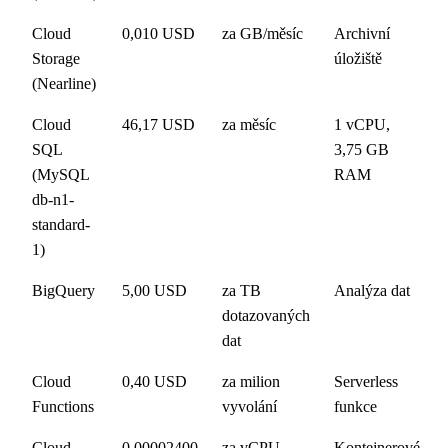
Cloud
0,010 USD
za GB/měsíc
Archivní
Storage
úložiště
(Nearline)
Cloud
46,17 USD
za měsíc
1 vCPU,
SQL
3,75 GB
(MySQL
RAM
db-n1-
standard-
1)
BigQuery
5,00 USD
za TB
Analýza dat
dotazovaných
dat
Cloud
0,40 USD
za milion
Serverless
Functions
vyvolání
funkce
Cloud
0,00002400
za vCPU
Kontejnerové