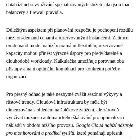
databází nebo využívání specializovaných služeb jako jsou load
balancery a firewall pravidla.
Důležitým aspektem při plánování rozpočtu je pochopení rozdílu
mezi on-demand cenami a rezervovanými instancemi. Zatímco
on-demand model nabízí maximální flexibilitu, rezervované
kapacity mohou přinést výrazné úspory pro předvídatelné a
dlouhodobé workloady. Kalkulačka umožňuje porovnat oba
přístupy a najít optimální kombinaci pro konkrétní potřeby
organizace.
Pro přesný odhad je také nezbytné zvážit sezónní výkyvy a
růstové trendy. Cloudová infrastruktura by měla být
dimenzována s ohledem na špičkové zatížení, ale zároveň
využívat možnosti automatického škálování pro optimalizaci
nákladů v období nižšího provozu.
Google Cloud nabízí nástroje
pro monitorování a predikci využití
, které pomáhají upřesnit