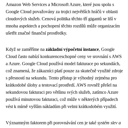
Amazon Web Services a Microsoft Azure, které jsou spolu s
Google Cloud považovány za trojici největších hráčů v oblasti
cloudových služeb. Cenová politika těchto tří gigantů se liší v
mnoha aspektech a pochopení těchto rozdílů může organizacím
ušetřit značné finanční prostředky.
Když se zaměříme na
základní výpočetní instance
, Google
Cloud často nabízí konkurenceschopné ceny ve srovnání s AWS
a Azure. Google Cloud používá model fakturace po sekundách,
což znamená, že zákazníci platí pouze za skutečně využité zdroje
s přesností na sekundu. Tento přístup je výhodný zejména pro
krátkodobé úlohy a testovací prostředí. AWS rovněž přešel na
sekundovou fakturaci pro většinu svých služeb, zatímco Azure
používá minutovou fakturaci, což může v některých případech
vést k mírně vyšším nákladům při velmi krátkodobém využití.
Významným faktorem při porovnávání cen je také
systém slev a