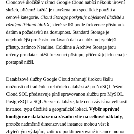
Cloudové úložiště v rámci Google Cloud nabízí několik úrovní
služeb, přičemž každá je navržena pro specifické použití a
cenové kategorie.
Cloud Storage poskytuje objektové úložiště s
různými třídami úložišť
, které se liší podle frekvence přístupu k
datům a požadavků na dostupnost. Standard Storage je
nejvhodnější pro často používaná data a nabízí nejrychlejší
přístup, zatímco Nearline, Coldline a Archive Storage jsou
určeny pro data s nižší frekvencí přístupu, přičemž jejich cena je
postupně nižší.
Databázové služby Google Cloud zahrnují širokou škálu
možností od tradičních relačních databází až po NoSQL řešení.
Cloud SQL představuje plně spravovanou službu pro MySQL,
PostgreSQL a SQL Server databáze, kde cena závisí na velikosti
instance, typu úložiště a geografické lokaci.
Výběr správné
konfigurace databáze má zásadní vliv na celkové náklady
,
protože nadměrně dimenzované instance mohou vést k
zbytečným výdajům, zatímco poddimenzované instance mohou