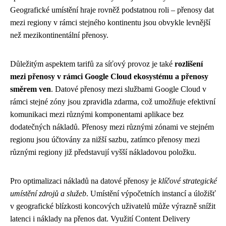
Geografické umístění hraje rovněž podstatnou roli – přenosy dat
mezi regiony v rámci stejného kontinentu jsou obvykle levnější
než mezikontinentální přenosy.
Důležitým aspektem tarifů za síťový provoz je také
rozlišení
mezi přenosy v rámci Google Cloud ekosystému a přenosy
směrem ven
. Datové přenosy mezi službami Google Cloud v
rámci stejné zóny jsou zpravidla zdarma, což umožňuje efektivní
komunikaci mezi různými komponentami aplikace bez
dodatečných nákladů. Přenosy mezi různými zónami ve stejném
regionu jsou účtovány za nižší sazbu, zatímco přenosy mezi
různými regiony již představují vyšší nákladovou položku.
Pro optimalizaci nákladů na datové přenosy je
klíčové strategické
umístění zdrojů a služeb
. Umístění výpočetních instancí a úložišť
v geografické blízkosti koncových uživatelů může výrazně snížit
latenci i náklady na přenos dat. Využití Content Delivery