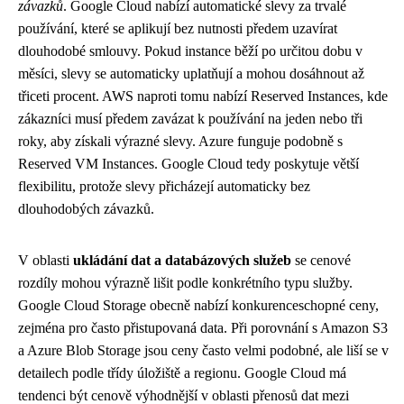
závazků
. Google Cloud nabízí automatické slevy za trvalé
používání, které se aplikují bez nutnosti předem uzavírat
dlouhodobé smlouvy. Pokud instance běží po určitou dobu v
měsíci, slevy se automaticky uplatňují a mohou dosáhnout až
třiceti procent. AWS naproti tomu nabízí Reserved Instances, kde
zákazníci musí předem zavázat k používání na jeden nebo tři
roky, aby získali výrazné slevy. Azure funguje podobně s
Reserved VM Instances. Google Cloud tedy poskytuje větší
flexibilitu, protože slevy přicházejí automaticky bez
dlouhodobých závazků.
V oblasti
ukládání dat a databázových služeb
se cenové
rozdíly mohou výrazně lišit podle konkrétního typu služby.
Google Cloud Storage obecně nabízí konkurenceschopné ceny,
zejména pro často přistupovaná data. Při porovnání s Amazon S3
a Azure Blob Storage jsou ceny často velmi podobné, ale liší se v
detailech podle třídy úložiště a regionu. Google Cloud má
tendenci být cenově výhodnější v oblasti přenosů dat mezi