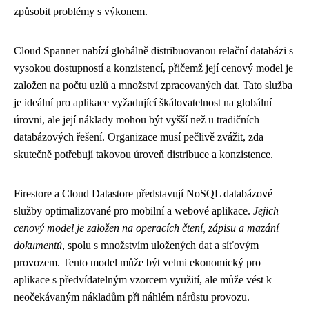
způsobit problémy s výkonem.
Cloud Spanner nabízí globálně distribuovanou relační databázi s
vysokou dostupností a konzistencí, přičemž její cenový model je
založen na počtu uzlů a množství zpracovaných dat. Tato služba
je ideální pro aplikace vyžadující škálovatelnost na globální
úrovni, ale její náklady mohou být vyšší než u tradičních
databázových řešení. Organizace musí pečlivě zvážit, zda
skutečně potřebují takovou úroveň distribuce a konzistence.
Firestore a Cloud Datastore představují NoSQL databázové
služby optimalizované pro mobilní a webové aplikace.
Jejich
cenový model je založen na operacích čtení, zápisu a mazání
dokumentů
, spolu s množstvím uložených dat a síťovým
provozem. Tento model může být velmi ekonomický pro
aplikace s předvídatelným vzorcem využití, ale může vést k
neočekávaným nákladům při náhlém nárůstu provozu.