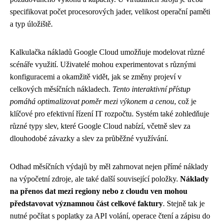
specifikovat počet procesorových jader, velikost operační paměti
a typ úložiště.
Kalkulačka nákladů Google Cloud umožňuje modelovat různé
scénáře využití. Uživatelé mohou experimentovat s různými
konfiguracemi a okamžitě vidět, jak se změny projeví v
celkových měsíčních nákladech.
Tento interaktivní přístup
pomáhá optimalizovat poměr mezi výkonem a cenou
, což je
klíčové pro efektivní řízení IT rozpočtu. Systém také zohledňuje
různé typy slev, které Google Cloud nabízí, včetně slev za
dlouhodobé závazky a slev za průběžné využívání.
Odhad měsíčních výdajů by měl zahrnovat nejen přímé náklady
na výpočetní zdroje, ale také další související položky.
Náklady
na přenos dat mezi regiony nebo z cloudu ven mohou
představovat významnou část celkové faktury
. Stejně tak je
nutné počítat s poplatky za API volání, operace čtení a zápisu do