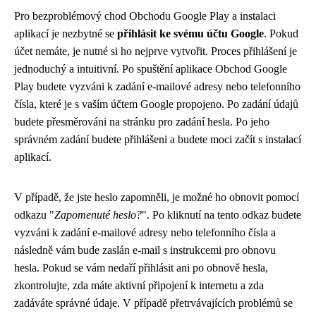
Pro bezproblémový chod Obchodu Google Play a instalaci
aplikací je nezbytné se
přihlásit ke svému účtu Google
. Pokud
účet nemáte, je nutné si ho nejprve vytvořit. Proces přihlášení je
jednoduchý a intuitivní. Po spuštění aplikace Obchod Google
Play budete vyzváni k zadání e-mailové adresy nebo telefonního
čísla, které je s vaším účtem Google propojeno. Po zadání údajů
budete přesměrováni na stránku pro zadání hesla. Po jeho
správném zadání budete přihlášeni a budete moci začít s instalací
aplikací.
V případě, že jste heslo zapomněli, je možné ho obnovit pomocí
odkazu "
Zapomenuté heslo?
". Po kliknutí na tento odkaz budete
vyzváni k zadání e-mailové adresy nebo telefonního čísla a
následně vám bude zaslán e-mail s instrukcemi pro obnovu
hesla. Pokud se vám nedaří přihlásit ani po obnově hesla,
zkontrolujte, zda máte aktivní připojení k internetu a zda
zadáváte správné údaje. V případě přetrvávajících problémů se