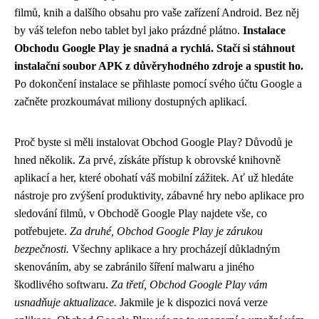
filmů, knih a dalšího obsahu pro vaše zařízení Android. Bez něj
by váš telefon nebo tablet byl jako prázdné plátno.
Instalace
Obchodu Google Play je snadná a rychlá. Stačí si stáhnout
instalační soubor APK z důvěryhodného zdroje a spustit ho.
Po dokončení instalace se přihlaste pomocí svého účtu Google a
začněte prozkoumávat miliony dostupných aplikací.
Proč byste si měli instalovat Obchod Google Play? Důvodů je
hned několik. Za prvé, získáte přístup k obrovské knihovně
aplikací a her, které obohatí váš mobilní zážitek. Ať už hledáte
nástroje pro zvýšení produktivity, zábavné hry nebo aplikace pro
sledování filmů, v Obchodě Google Play najdete vše, co
potřebujete.
Za druhé, Obchod Google Play je zárukou
bezpečnosti.
Všechny aplikace a hry procházejí důkladným
skenováním, aby se zabránilo šíření malwaru a jiného
škodlivého softwaru.
Za třetí, Obchod Google Play vám
usnadňuje aktualizace.
Jakmile je k dispozici nová verze