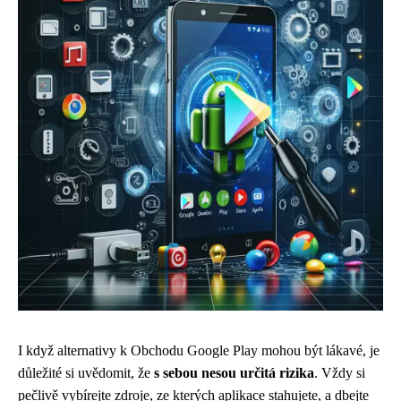
I když alternativy k Obchodu Google Play mohou být lákavé, je
důležité si uvědomit, že
s sebou nesou určitá rizika
. Vždy si
pečlivě vybírejte zdroje, ze kterých aplikace stahujete, a dbejte