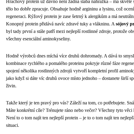
Hrachový protein už dávno není žádná slabá náhražka – má skvělé s
tělo ho dobře zpracuje. Obsahuje hodně argininu a lysinu, což ocení
regeneraci. Rýžový protein je zase šetrný k alergikům a má neutráln
Konopný protein přidává navíc zdravé tuky a vlákninu. A
sójový p
byl tady první a stále patří mezi nejlepší rostlinné zdroje, protože o
všechny esenciální aminokyseliny.
Hodně výrobců dnes míchá více druhů dohromady. A dává to smysl
kombinace rychlého a pomalého proteinu pokryje různé fáze regen
spojení několika rostlinných zdrojů vytvoří kompletní profil aminoky
jako když si dáte víc druhů ovoce místo jednoho – dostanete širší s
živin.
Takže který je ten pravý pro vás? Záleží na tom, co potřebujete. Sn
Máte konkrétní cíle? Trénujete ráno nebo večer? Všechny tyto věci hr
Není to o tom najít ten nejlepší protein – je to o tom najít ten nejlepš
situaci.