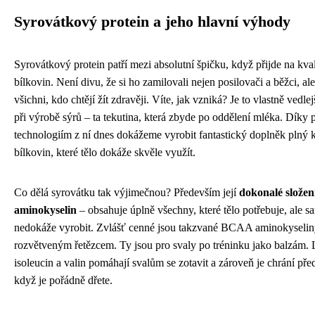
Syrovátkový protein a jeho hlavní výhody
Syrovátkový protein patří mezi absolutní špičku, když přijde na kval
bílkovin. Není divu, že si ho zamilovali nejen posilovači a běžci, ale
všichni, kdo chtějí žít zdravěji. Víte, jak vzniká? Je to vlastně vedle
při výrobě sýrů – ta tekutina, která zbyde po oddělení mléka. Díky
technologiím z ní dnes dokážeme vyrobit fantastický doplněk plný k
bílkovin, které tělo dokáže skvěle využít.
Co dělá syrovátku tak výjimečnou? Především její
dokonalé složen
aminokyselin
– obsahuje úplně všechny, které tělo potřebuje, ale s
nedokáže vyrobit. Zvlášť cenné jsou takzvané BCAA aminokyselin
rozvětveným řetězcem. Ty jsou pro svaly po tréninku jako balzám. 
isoleucin a valin pomáhají svalům se zotavit a zároveň je chrání př
když je pořádně dřete.