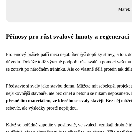
Marek 
Přínosy pro růst svalové hmoty a regeneraci
Proteinový prášek patří mezi nejoblíbenější doplňky stravy, a to z 
důvodu. Dokáže totiž výrazně podpořit růst svalů a pomoct vašemu t
se zotavit po náročném tréninku. Ale co vlastně dělá protein tak důl
Představte si svaly jako stavbu domu. Můžete mít sebelepší projekt 
nejšikovnější stavbaře, ale bez cihel a betonu se nikam neposunete.
přesně tím materiálem, ze kterého se svaly stavějí.
Bez něj můžet
sebevíc, ale výsledky prostě nepřijdou.
Když se pořádně zapotíte v posilovně, ve svalech vznikají drobné tr