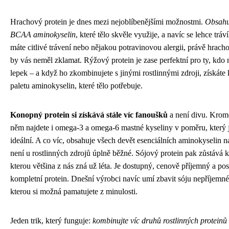
Hrachový protein je dnes mezi nejoblíbenějšími možnostmi.
Obsahu
BCAA aminokyselin
, které tělo skvěle využije, a navíc se lehce tráv
máte citlivé trávení nebo nějakou potravinovou alergii, právě hrach
by vás neměl zklamat. Rýžový protein je zase perfektní pro ty, kdo 
lepek – a když ho zkombinujete s jinými rostlinnými zdroji, získáte
paletu aminokyselin, které tělo potřebuje.
Konopný protein si získává stále víc fanoušků
a není divu. Krom
něm najdete i omega-3 a omega-6 mastné kyseliny v poměru, který j
ideální. A co víc, obsahuje všech devět esenciálních aminokyselin n
není u rostlinných zdrojů úplně běžné. Sójový protein pak zůstává k
kterou většina z nás zná už léta. Je dostupný, cenově příjemný a po
kompletní protein. Dnešní výrobci navíc umí zbavit sóju nepříjemné
kterou si možná pamatujete z minulosti.
Jeden trik, který funguje:
kombinujte víc druhů rostlinných protein