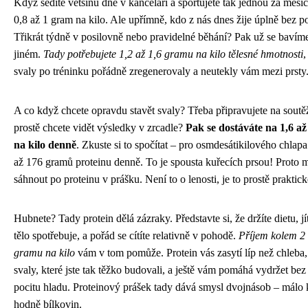
Když sedíte většinu dne v kanceláři a sportujete tak jednou za měsíc
0,8 až 1 gram na kilo. Ale upřímně, kdo z nás dnes žije úplně bez 
Třikrát týdně v posilovně nebo pravidelné běhání? Pak už se baví
jiném.
Tady potřebujete 1,2 až 1,6 gramu na kilo tělesné hmotnosti
,
svaly po tréninku pořádně zregenerovaly a neutekly vám mezi prsty
A co když chcete opravdu stavět svaly? Třeba připravujete na soutě
prostě chcete vidět výsledky v zrcadle?
Pak se dostáváte na 1,6 a
na kilo denně
. Zkuste si to spočítat – pro osmdesátikilového chlap
až 176 gramů proteinu denně. To je spousta kuřecích prsou! Proto 
sáhnout po proteinu v prášku. Není to o lenosti, je to prostě praktick
Hubnete? Tady protein dělá zázraky. Představte si, že držíte dietu, jí
tělo spotřebuje, a pořád se cítíte relativně v pohodě.
Příjem kolem 2 
gramu na kilo
vám v tom pomůže. Protein vás zasytí líp než chleba,
svaly, které jste tak těžko budovali, a ještě vám pomáhá vydržet bez
pocitu hladu. Proteinový prášek tady dává smysl dvojnásob – málo k
hodně bílkovin.