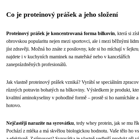
Co je proteinový prášek a jeho složení
Proteinový prášek je koncentrovaná forma bílkovin
, která si zís
obrovskou popularitu nejen mezi sportovci, ale i mezi běžnými lidmi,
jíst zdravěji. Možná ho znáte z posilovny, kde si ho míchají v šejkru
najdete i v kuchyních maminek na mateřské nebo v kancelářích
zaneprázdněných profesionálů.
Jak vlastně proteinový prášek vzniká? Vyrábí se speciálním zpraco
různých potravin bohatých na bílkoviny. Výsledkem je produkt, kt
kvalitní aminokyseliny v pohodlné formě – prostě si ho namícháte a
hotovo.
Nejčastěji narazíte na syrovátku
, tedy whey protein, jak se mu ří
Pochází z mléka a má skvělou biologickou hodnotu. Vaše tělo ho vs
a efektivně. Zajímavost? Syrovátka je vlastně vedlejší produkt při v