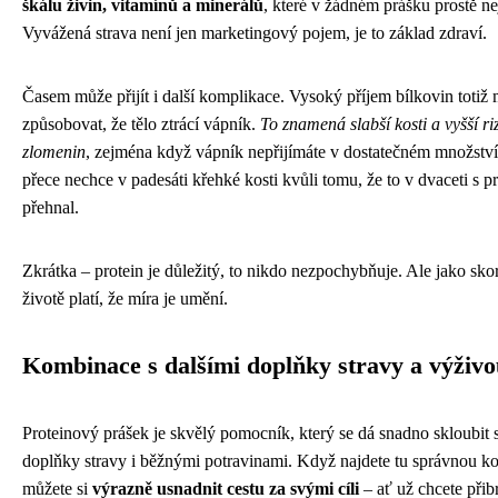
škálu živin, vitamínů a minerálů
, které v žádném prášku prostě ne
Vyvážená strava není jen marketingový pojem, je to základ zdraví.
Časem může přijít i další komplikace. Vysoký příjem bílkovin totiž
způsobovat, že tělo ztrácí vápník.
To znamená slabší kosti a vyšší ri
zlomenin
, zejména když vápník nepřijímáte v dostatečném množstv
přece nechce v padesáti křehké kosti kvůli tomu, že to v dvaceti s p
přehnal.
Zkrátka – protein je důležitý, to nikdo nezpochybňuje. Ale jako sk
životě platí, že míra je umění.
Kombinace s dalšími doplňky stravy a výživ
Proteinový prášek je skvělý pomocník, který se dá snadno skloubit s
doplňky stravy i běžnými potravinami. Když najdete tu správnou k
můžete si
výrazně usnadnit cestu za svými cíli
– ať už chcete přibr