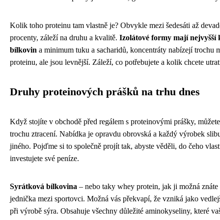
Kolik toho proteinu tam vlastně je? Obvykle mezi šedesáti až devad
procenty, záleží na druhu a kvalitě.
Izolátové formy mají nejvyšší
bílkovin
a minimum tuku a sacharidů, koncentráty nabízejí trochu 
proteinu, ale jsou levnější. Záleží, co potřebujete a kolik chcete utrati
Druhy proteinových prášků na trhu dnes
Když stojíte v obchodě před regálem s proteinovými prášky, můžete s
trochu ztracení. Nabídka je opravdu obrovská a každý výrobek slib
jiného. Pojďme si to společně projít tak, abyste věděli, do čeho vlas
investujete své peníze.
Syrátková bílkovina
– nebo taky whey protein, jak ji možná znáte 
jednička mezi sportovci. Možná vás překvapí, že vzniká jako vedlej
při výrobě sýra. Obsahuje všechny důležité aminokyseliny, které va