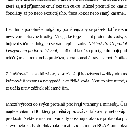
která zajistí příjemnou chuť bez tun cukru. Různé příchutě od klasi
čokolády až po něco exotičtějšího, třeba kokos nebo slaný karamel.
Lecithin a podobné emulgátory pomáhají, aby se prášek dobře rozm
nevytvářel otravné hrudky. Víte, jaké to je – nalít protein do vody, z
bojovat s těmi shluky, co se vám lepí na zuby.
Některé dražší produ
i enzymy na podporu trávení
, například laktázu pro ty, kdo mají pr
mléčným cukrem, nebo proteázu, která pomáhá trávit samotné bílko
Zahušťovadla a stabilizátory zase zlepšují konzistenci – díky nim m
krémovější texturu a nevypadá jako řídká voda. Není to sice nutné,
to udělá pitný zážitek příjemnějším.
Mnozí výrobci do svých proteinů přidávají vitamíny a minerály. Ča
najdete vitamin B6, který pomáhá zpracovávat bílkoviny, nebo vápn
pro kosti. Některé moderní varianty obsahují dokonce probiotika pr
střevo nebo další doplňky jako kreatin, glutamin či BCAA aminokys