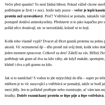
Večer před spaním? To není žádná blbost. Pokud vážně chcete stavět
potřebujete je živit i v noci. Jenže tady pozor –
večer je lepší kasei
protein než syrovátkový
. Proč? Vstřebává se pomalu, taktakže vá
postupně dodává aminokyseliny. Představte si to jako kapačku pro 
pořád něco dostávají, nic se nerozkládá, krásně se to hojí.
Kolik toho vlastně vypít? Dvacet až třicet gramů proteinu na jednu p
akorát.
Víc neznamená líp
– tělo prostě má svůj limit, kolik toho do
jeden moment zpracovat. Celkově za den? Záleží na vás. Běžný čl
potřebuje tak gram až dva na kilo váhy, ale když makáte, sportujete, 
klidně i dva a půl gramu na kilo.
Jak si to namíchat? S vodou to jde nejrychleji do těla – super po tré
mlékem je to víc nasycující a vstřebává se pomaleji, takže se hodí j
mezi jídly. Jen to pořádně protřepte nebo rozmixujte, ať vám tam n
hrudky.
Dobře rozmíchaný protein se lépe pije a lépe vstřebává
.