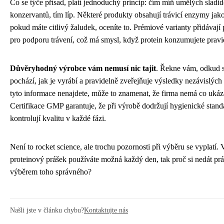
Co se týče přísad, platí jednoduchý princip: čím míň umělých sladide
konzervantů, tím líp. Některé produkty obsahují trávicí enzymy jako
pokud máte citlivý žaludek, oceníte to. Prémiové varianty přidávají 
pro podporu trávení, což má smysl, když protein konzumujete pravi
Důvěryhodný výrobce vám nemusí nic tajit
. Řekne vám, odkud 
pochází, jak je vyrábí a pravidelně zveřejňuje výsledky nezávislých
tyto informace nenajdete, může to znamenat, že firma nemá co ukáz
Certifikace GMP garantuje, že při výrobě dodržují hygienické stand
kontrolují kvalitu v každé fázi.
Není to rocket science, ale trochu pozornosti při výběru se vyplatí. 
proteinový prášek používáte možná každý den, tak proč si nedát prá
výběrem toho správného?
Našli jste v článku chybu?
Kontaktujte nás