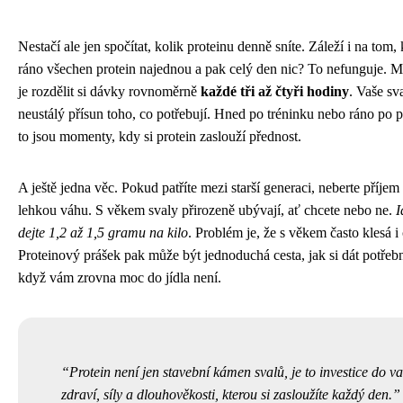
Nestačí ale jen spočítat, kolik proteinu denně sníte. Záleží i na tom,
ráno všechen protein najednou a pak celý den nic? To nefunguje. 
je rozdělit si dávky rovnoměrně
každé tři až čtyři hodiny
. Vaše sv
neustálý přísun toho, co potřebují. Hned po tréninku nebo ráno po 
to jsou momenty, kdy si protein zaslouží přednost.
A ještě jedna věc. Pokud patříte mezi starší generaci, neberte příjem
lehkou váhu. S věkem svaly přirozeně ubývají, ať chcete nebo ne.
I
dejte 1,2 až 1,5 gramu na kilo
. Problém je, že s věkem často klesá i 
Proteinový prášek pak může být jednoduchá cesta, jak si dát potřeb
když vám zrovna moc do jídla není.
Protein není jen stavební kámen svalů, je to investice do v
zdraví, síly a dlouhověkosti, kterou si zasloužíte každý den.