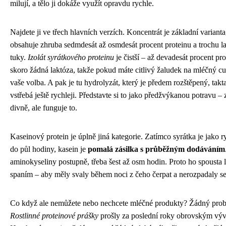
milují, a tělo ji dokáže využít opravdu rychle.
Najdete ji ve třech hlavních verzích. Koncentrát je základní varianta
obsahuje zhruba sedmdesát až osmdesát procent proteinu a trochu l
tuky.
Izolát syrátkového proteinu
je čistší – až devadesát procent pro
skoro žádná laktóza, takže pokud máte citlivý žaludek na mléčný cuk
vaše volba. A pak je tu hydrolyzát, který je předem rozštěpený, takt
vstřebá ještě rychleji. Představte si to jako předžvýkanou potravu – z
divně, ale funguje to.
Kaseinový protein je úplně jiná kategorie. Zatímco syrátka je jako r
do půl hodiny, kasein je
pomalá zásilka s průběžným dodáváním
aminokyseliny postupně, třeba šest až osm hodin. Proto ho spousta li
spaním – aby měly svaly během noci z čeho čerpat a nerozpadaly se
Co když ale nemůžete nebo nechcete mléčné produkty? Žádný pro
Rostlinné proteinové prášky
prošly za poslední roky obrovským vý