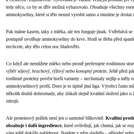
tedy něco, co by se dřív možná vyhazovalo. Obsahuje všechny esen
aminokyseliny, které si tělo neumí vyrobit samo a musíme je dostat z
Pak máme kasein, taky z mléka, ale ten funguje jinak. Vstřebává se
postupně uvolňuje aminokyseliny do krve. Hodí se třeba před span
nechcete, aby tělo celou noc hladovělo.
Co když ale nemůžete mléko nebo prostě preferujete rostlinnou str
výběr sójový, hrachový, rýžový nebo konopný protein
. Ještě před pá
rostlinné proteiny pověst horší varianty – nechutnaly nejlíp a měly 
aminokyselinový profil. Dnes je to úplně jiná liga. Výrobci často mí
několik druhů dohromady, aby získali stejně kvalitní složení jako u
zdrojů.
Ale proteinový prášek není jen o samotné bílkovině.
Kvalitní prod
obsahuje i další ingredience
, které ovlivňují, jak chutná, jak se ro
vám ještě dokáže nabídnout. Najdete v něm sladidla – přírodní neb