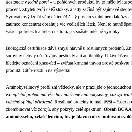
dostanete v jedné porci
– u pořádných produktů by to mělo být asp
procent. Zbytek tvoří další složky, a tady začíná být zajímavé sledov
Syrovátkový izolát vám dá téměř čistý protein s minimem laktózy a 
zatímco koncentrát obsahuje víc vedlejších látek. Není to nutně špat
vašich potřebách a třeba i na tom, jak snášíte mléčné výrobky.
Biologická certifikace dává smysl hlavně u rostlinných proteinů. Z
suroviny nebyly ošetřovány pesticidy ani antibiotiky. U živočišných
hledejte označení grass-fed – zvířata krmená travou prostě poskytují 
produkt. Cítíte rozdíl i na výsledku.
Aminokyselinový profil zní vědecky, ale v praxi jde o jednoduchou
Kompletní protein má všechny potřebné aminokyseliny, což syrovát
vaječný splňují přirozeně
. Rostlinné proteiny to mají těžší – často po
zkombinovat víc zdrojů, aby pokryly celé spektrum.
Obsah BCAA
aminokyselin, zvlášť leucinu, hraje hlavní roli v budování svalů