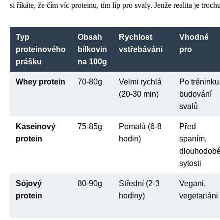
si říkáte, že čím víc proteinu, tím líp pro svaly. Jenže realita je trochu
Typ
Obsah
Rychlost
Vhodné
proteinového
bílkovin
vstřebávání
pro
prášku
na 100g
Whey protein
70-80g
Velmi rychlá
Po tréninku
(20-30 min)
budování
svalů
Kaseinový
75-85g
Pomalá (6-8
Před
protein
hodin)
spaním,
dlouhodob
sytosti
Sójový
80-90g
Střední (2-3
Vegani,
protein
hodiny)
vegetariáni