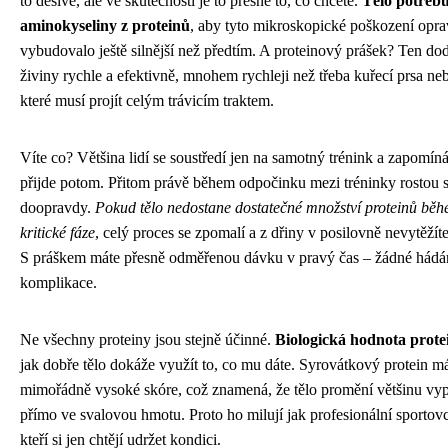
to děsivě, ale ve skutečnosti je to přesně to, co chcete.
Tělo potřebu
aminokyseliny z proteinů
, aby tyto mikroskopické poškození oprav
vybudovalo ještě silnější než předtím. A proteinový prášek? Ten dod
živiny rychle a efektivně, mnohem rychleji než třeba kuřecí prsa ne
které musí projít celým trávicím traktem.
Víte co? Většina lidí se soustředí jen na samotný trénink a zapomíná
přijde potom. Přitom právě během odpočinku mezi tréninky rostou 
doopravdy.
Pokud tělo nedostane dostatečné množství proteinů běh
kritické fáze
, celý proces se zpomalí a z dřiny v posilovně nevytěž
S práškem máte přesně odměřenou dávku v pravý čas – žádné hádá
komplikace.
Ne všechny proteiny jsou stejně účinné.
Biologická hodnota prote
jak dobře tělo dokáže využít to, co mu dáte. Syrovátkový protein m
mimořádně vysoké skóre, což znamená, že tělo promění většinu vyp
přímo ve svalovou hmotu. Proto ho milují jak profesionální sportovci
kteří si jen chtějí udržet kondici.