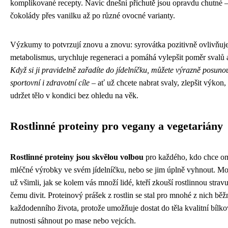
komplikované recepty. Navíc dnešní příchutě jsou opravdu chutné 
čokolády přes vanilku až po různé ovocné varianty.
Výzkumy to potvrzují znovu a znovu: syrovátka pozitivně ovlivňuj
metabolismus, urychluje regeneraci a pomáhá vylepšit poměr svalů a
Když si ji pravidelně zařadíte do jídelníčku, můžete výrazně posuno
sportovní i zdravotní cíle
– ať už chcete nabrat svaly, zlepšit výkon,
udržet tělo v kondici bez ohledu na věk.
Rostlinné proteiny pro vegany a vegetariány
Rostlinné proteiny jsou skvělou volbou
pro každého, kdo chce om
mléčné výrobky ve svém jídelníčku, nebo se jim úplně vyhnout. Mož
už všimli, jak se kolem vás množí lidé, kteří zkouší rostlinnou stravu
čemu divit. Proteinový prášek z rostlin se stal pro mnohé z nich běž
každodenního života, protože umožňuje dostat do těla kvalitní bílk
nutnosti sáhnout po mase nebo vejcích.