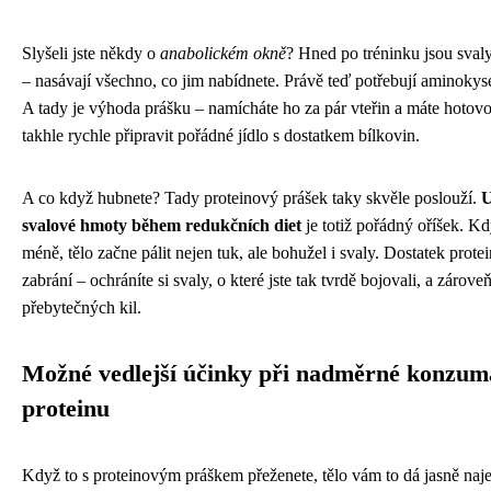
Slyšeli jste někdy o
anabolickém okně
? Hned po tréninku jsou sval
– nasávají všechno, co jim nabídnete. Právě teď potřebují aminokyse
A tady je výhoda prášku – namícháte ho za pár vteřin a máte hotovo
takhle rychle připravit pořádné jídlo s dostatkem bílkovin.
A co když hubnete? Tady proteinový prášek taky skvěle poslouží.
U
svalové hmoty během redukčních diet
je totiž pořádný oříšek. Kdy
méně, tělo začne pálit nejen tuk, ale bohužel i svaly. Dostatek prot
zabrání – ochráníte si svaly, o které jste tak tvrdě bojovali, a zárove
přebytečných kil.
Možné vedlejší účinky při nadměrné konzum
proteinu
Když to s proteinovým práškem přeženete, tělo vám to dá jasně na