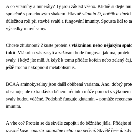
A co vitamíny a minerály? Ty jsou základ všeho. Klidně si dejte mul
společně s proteinovým shakem. Hlavně
vitamin D, hořčík a zinek
h
důležitou roli při stavbě svalů a fungování imunity. Spousta lidí to t
výsledky mluví samy.
Chcete zhubnout? Zkuste protein s
vlákninou nebo nějakým spal
tuků
. Vláknina vás zasytí a zažívání bude fungovat jak má, protein 
svaly, i když jíte míň. A když k tomu přidáte kofein nebo zelený čaj
ještě trochu nakopnout metabolismus.
BCAA aminokyseliny jsou další oblíbená varianta. Ano, dobrý prote
obsahuje, ale extra dávka během tréninku může pomoct s výkonem
svaly budou vděčné. Podobně funguje glutamin – pomůže regenerac
imunitu.
A víte co? Protein se dá skvěle zapojit i do běžného jídla. Přidejte s
ovesné kaše, jogurtu, smoothie nebo i do pečení
. Skvělé řešení, kd