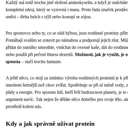
Každý má totiž trochu jiné složení aminokyselin, a když je smícháte
kompletní zdroj, který se vyrovná i masu. Proto řada značek prodáv
směsi – třeba hrách s rýží nebo konopí se sójou.
Pro sportovce nebo ty, co se rádi hýbou, jsou rostlinné proteiny pří
Pomáhají svalům se zotavit po námahou a podporují jejich růst. Může
přidat do ranního smoothie, vmíchat do ovesné kaše, dát do rostlinn
nebo použít při pečení fitness dezertů.
Možností, jak je využít, je
spousta
– stačí trochu fantazie.
A ještě něco, co stojí za zmínku: výroba rostlinných proteinů je k př
mnohem šetrnější než chov zvířat. Spotřebuje se při ní méně vody,
půdy a energie. Pro spoustu lidí, kteří řeší budoucnost planety, je to 
argument navíc. Tak nejen že děláte něco dobrého pro svoje tělo, ale
prostředí kolem nás.
Kdy a jak správně užívat protein