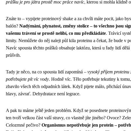
prášku je pro játra prostě moc práce navíc
, kterou si mohla klidně o
Znáte to – vypijete proteinový shake a za chvíli máte pocit, jako bys
balón?
Nadýmání, plynatost, změny stolice – to všechno jsou sig
vašemu trávení se prostě nelíbí, co mu předkládáte
. Trávicí sys
limity. Nemůžete do něj nalejt půl kila proteinu a čekat, že bude v 
Navíc spousta těchto prášků obsahuje laktózu, která u řady lidí děl
průšvih.
Tady je něco, na co spousta lidí zapomíná –
vysoký příjem proteinu
potřebujete pít víc vody
. Hodně víc. Tělo potřebuje tekutiny k tomu,
zbavilo všech těch odpadních látek. Když pijete málo, přichází únav
hlavy, závrať. Dehydratace není legrace.
A pak tu máme ještě jeden problém. Když se posednete proteinový
ten tvoří velkou část vaší stravy, co vlastně jíte jiného? Ovoce? Zel
Celozrnné pečivo?
Organismus nepotřebuje jen protein – potřeb