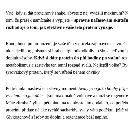
Víte, kdy si dát proteinový shake, abyste z něj vytěžili maximum? N
tom, že prášek namícháte a vypijete –
správné načasování skuteč
rozhoduje o tom, jak efektivně vaše tělo protein využije
.
Ráno, hned po probuzení, je vaše tělo v docela zajímavém stavu. Ce
nic nejedli, organismus si bral energii odkudkoliv to šlo, a teď zoufa
doplnit zásoby.
Když si dáte protein do půl hodiny po vstání
, ro
metabolismus a zastavíte ten ranní rozpad svalů. Nejlepší volba? Ry
syrovátkový protein, který se vstřebá během chvilky.
Po tréninku nastává ten slavný moment.
Svaly jsou jako houby přip
všechno, co jim dáte
– jsou maximálně vnímavé a touží se regenerova
Máte zhruba čtyřicet pět minut na to, abyste jim dodali to, co potřeb
proteinu přidáte nějaké rychlé sacharidy, svaly vám poděkují ještě ví
Glykogenové zásoby se doplní a regenerace běží naplno.