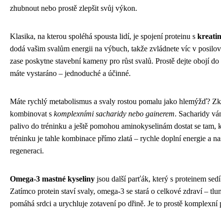
zhubnout nebo prostě zlepšit svůj výkon.
Klasika, na kterou spoléhá spousta lidí, je spojení proteinu s
kreati
dodá vašim svalům energii na výbuch, takže zvládnete víc v posilov
zase poskytne stavební kameny pro růst svalů. Prostě dejte obojí do
máte vystaráno – jednoduché a účinné.
Máte rychlý metabolismus a svaly rostou pomalu jako hlemýžď? Zku
kombinovat s
komplexními sacharidy nebo gainerem
. Sacharidy vá
palivo do tréninku a ještě pomohou aminokyselinám dostat se tam, 
tréninku je tahle kombinace přímo zlatá – rychle doplní energie a na
regeneraci.
Omega-3 mastné kyseliny
jsou další parťák, který s proteinem sedí
Zatímco protein staví svaly, omega-3 se stará o celkové zdraví – tlu
pomáhá srdci a urychluje zotavení po dřině. Je to prostě komplexní p