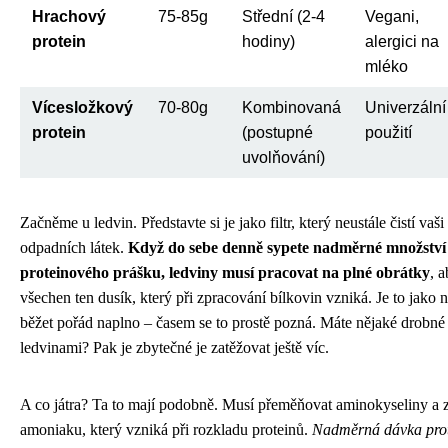
Hrachový
75-85g
Střední (2-4
Vegani,
protein
hodiny)
alergici na
mléko
Vícesložkový
70-80g
Kombinovaná
Univerzální
protein
(postupné
použití
uvolňování)
Začněme u ledvin. Představte si je jako filtr, který neustále čistí vaš
odpadních látek.
Když do sebe denně sypete nadměrné množství
proteinového prášku, ledviny musí pracovat na plné obrátky
, 
všechen ten dusík, který při zpracování bílkovin vzniká. Je to jako 
běžet pořád naplno – časem se to prostě pozná. Máte nějaké drobné 
ledvinami? Pak je zbytečné je zatěžovat ještě víc.
A co játra? Ta to mají podobně. Musí přeměňovat aminokyseliny a 
amoniaku, který vzniká při rozkladu proteinů.
Nadměrná dávka pro