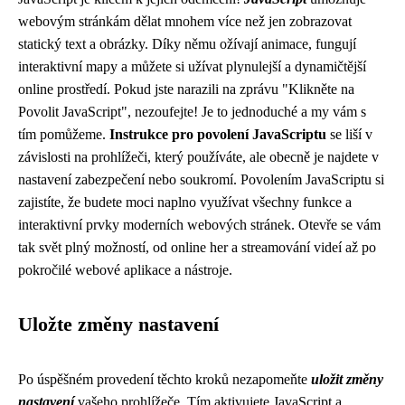
webovým stránkám dělat mnohem více než jen zobrazovat
statický text a obrázky. Díky němu ožívají animace, fungují
interaktivní mapy a můžete si užívat plynulejší a dynamičtější
online prostředí. Pokud jste narazili na zprávu "Klikněte na
Povolit JavaScript", nezoufejte! Je to jednoduché a my vám s
tím pomůžeme.
Instrukce pro povolení JavaScriptu
se liší v
závislosti na prohlížeči, který používáte, ale obecně je najdete v
nastavení zabezpečení nebo soukromí. Povolením JavaScriptu si
zajistíte, že budete moci naplno využívat všechny funkce a
interaktivní prvky moderních webových stránek. Otevře se vám
tak svět plný možností, od online her a streamování videí až po
pokročilé webové aplikace a nástroje.
Uložte změny nastavení
Po úspěšném provedení těchto kroků nezapomeňte
uložit změny
nastavení
vašeho prohlížeče. Tím aktivujete JavaScript a