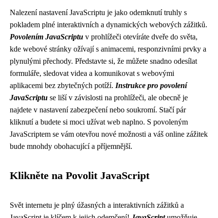
Nalezení nastavení JavaScriptu je jako odemknutí truhly s
pokladem plné interaktivních a dynamických webových zážitků.
Povolením JavaScriptu
v prohlížeči otevíráte dveře do světa,
kde webové stránky ožívají s animacemi, responzivními prvky a
plynulými přechody. Představte si, že můžete snadno odesílat
formuláře, sledovat videa a komunikovat s webovými
aplikacemi bez zbytečných potíží.
Instrukce pro povolení
JavaScriptu
se liší v závislosti na prohlížeči, ale obecně je
najdete v nastavení zabezpečení nebo soukromí. Stačí pár
kliknutí a budete si moci užívat web naplno. S povoleným
JavaScriptem se vám otevřou nové možnosti a váš online zážitek
bude mnohdy obohacující a příjemnější.
Klikněte na Povolit JavaScript
Svět internetu je plný úžasných a interaktivních zážitků a
JavaScript je klíčem k jejich odemčení!
JavaScript
umožňuje