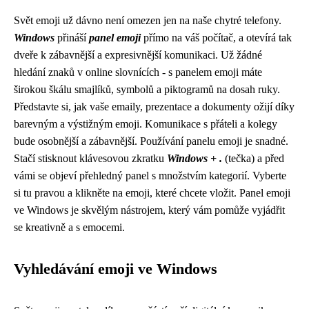
Svět emoji už dávno není omezen jen na naše chytré telefony.
Windows
přináší
panel emoji
přímo na váš počítač, a otevírá tak
dveře k zábavnější a expresivnější komunikaci. Už žádné
hledání znaků v online slovnících - s panelem emoji máte
širokou škálu smajlíků, symbolů a piktogramů na dosah ruky.
Představte si, jak vaše emaily, prezentace a dokumenty ožijí díky
barevným a výstižným emoji. Komunikace s přáteli a kolegy
bude osobnější a zábavnější. Používání panelu emoji je snadné.
Stačí stisknout klávesovou zkratku
Windows + .
(tečka) a před
vámi se objeví přehledný panel s množstvím kategorií. Vyberte
si tu pravou a klikněte na emoji, které chcete vložit. Panel emoji
ve Windows je skvělým nástrojem, který vám pomůže vyjádřit
se kreativně a s emocemi.
Vyhledávání emoji ve Windows