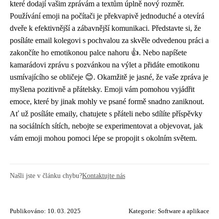
které dodají vašim zprávám a textům úplně nový rozměr.
Používání emoji na počítači je překvapivě jednoduché a otevírá
dveře k efektivnější a zábavnější komunikaci. Představte si, že
posíláte email kolegovi s pochvalou za skvěle odvedenou práci a
zakončíte ho emotikonou palce nahoru 👍. Nebo napíšete
kamarádovi zprávu s pozvánkou na výlet a přidáte emotikonu
usmívajícího se obličeje 😊. Okamžitě je jasné, že vaše zpráva je
myšlena pozitivně a přátelsky. Emoji vám pomohou vyjádřit
emoce, které by jinak mohly ve psané formě snadno zaniknout.
Ať už posíláte emaily, chatujete s přáteli nebo sdílíte příspěvky
na sociálních sítích, nebojte se experimentovat a objevovat, jak
vám emoji mohou pomoci lépe se propojit s okolním světem.
Našli jste v článku chybu?
Kontaktujte nás
Publikováno: 10. 03. 2025
Kategorie:
Software a aplikace