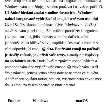
Svět emoji se stal nedílnou součástí naší digitální komunikace a
Windows vám umožňuje je snadno používat i na vašem počítači.
Už žádné hledání znaků v online slovnících - Windows
nabízí integrované vyhledávání emoji, které vám usnadní
život!
Stačí stisknout kombinaci kláves
Windows + . (tečka)
a
otevře se vám panel emoji. Zde můžete procházet kategoriemi
jako jsou smajlíci, jídlo, aktivity a mnoho dalších, nebo
jednoduše zadat klíčové slovo, například "oslava" a zobrazí se
vám odpovídající emoji. 🎂🎉🥳
Používání emoji na počítači
je skvělý způsob, jak oživit vaše texty, e-maily a příspěvky
na sociálních sítích.
Dodají vašim zprávám osobní nádech a
pomohou vám lépe vyjádřit vaše emoce. 😊 Navíc vám ušetří
čas a námahu, jelikož jedno emoji dokáže nahradit celou větu.
Ať už chcete vyjádřit radost, smutek, vděčnost nebo cokoli mezi
tím, s emoji na vašem počítači to bude hračka!
Funkce
Windows
macOS