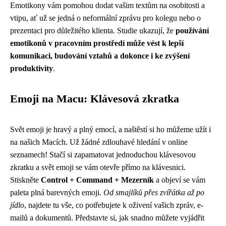
Emotikony vám pomohou dodat vašim textům na osobitosti a
vtipu, ať už se jedná o neformální zprávu pro kolegu nebo o
prezentaci pro důležitého klienta. Studie ukazují, že
používání
emotikonů v pracovním prostředí může vést k lepší
komunikaci, budování vztahů a dokonce i ke zvýšení
produktivity
.
Emoji na Macu: Klávesová zkratka
Svět emoji je hravý a plný emocí, a naštěstí si ho můžeme užít i
na našich Macích. Už žádné zdlouhavé hledání v online
seznamech! Stačí si zapamatovat jednoduchou klávesovou
zkratku a svět emoji se vám otevře přímo na klávesnici.
Stiskněte
Control + Command + Mezerník
a objeví se vám
paleta plná barevných emoji.
Od smajlíků přes zvířátka až po
jídlo
, najdete tu vše, co potřebujete k oživení vašich zpráv, e-
mailů a dokumentů. Představte si, jak snadno můžete vyjádřit