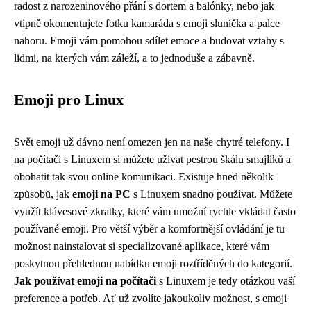
radost z narozeninového přání s dortem a balónky, nebo jak
vtipně okomentujete fotku kamaráda s emoji sluníčka a palce
nahoru. Emoji vám pomohou sdílet emoce a budovat vztahy s
lidmi, na kterých vám záleží, a to jednoduše a zábavně.
Emoji pro Linux
Svět emoji už dávno není omezen jen na naše chytré telefony. I
na počítači s Linuxem si můžete užívat pestrou škálu smajlíků a
obohatit tak svou online komunikaci. Existuje hned několik
způsobů, jak
emoji na PC
s Linuxem snadno používat. Můžete
využít klávesové zkratky, které vám umožní rychle vkládat často
používané emoji. Pro větší výběr a komfortnější ovládání je tu
možnost nainstalovat si specializované aplikace, které vám
poskytnou přehlednou nabídku emoji roztříděných do kategorií.
Jak používat emoji na počítači
s Linuxem je tedy otázkou vaší
preference a potřeb. Ať už zvolíte jakoukoliv možnost, s emoji