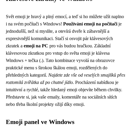
Svět emoji je hravý a plný emocí, a teď si ho můžete užít naplno
i na svém počítači s Windows!
Používání emoji na počítači
je
jednodušší, než si myslíte, a otevírá dveře k zábavnější a
expresivnější komunikaci. Stačí si osvojit pár klávesových
zkratek a
emoji na PC
pro vás budou hračkou. Základní
klávesovou zkratkou pro vstup do světa emoji je klávesa
Windows + tečka (.). Tato kombinace vyvolá na obrazovce
praktické menu s širokou škálou emoji, rozdělených do
přehledných kategorií.
Najdete zde vše od veselých smajlíků přes
roztomilá zvířátka až po chutné jídlo.
Procházení nabídkou je
intuitivní a rychlé, takže hledaný emoji objevíte během chvilky.
Představte si, jak vaše emaily, komentáře na sociálních sítích
nebo třeba školní projekty ožijí díky emoji.
Emoji panel ve Windows