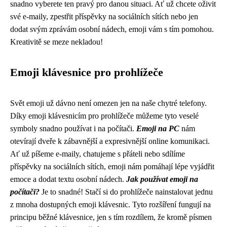
snadno vyberete ten pravý pro danou situaci. Ať už chcete oživit
své e-maily, zpestřit příspěvky na sociálních sítích nebo jen
dodat svým zprávám osobní nádech, emoji vám s tím pomohou.
Kreativitě se meze nekladou!
Emoji klávesnice pro prohlížeče
Svět emoji už dávno není omezen jen na naše chytré telefony.
Díky emoji klávesnicím pro prohlížeče můžeme tyto veselé
symboly snadno používat i na počítači.
Emoji na PC
nám
otevírají dveře k zábavnější a expresivnější online komunikaci.
Ať už píšeme e-maily, chatujeme s přáteli nebo sdílíme
příspěvky na sociálních sítích, emoji nám pomáhají lépe vyjádřit
emoce a dodat textu osobní nádech.
Jak používat emoji na
počítači?
Je to snadné! Stačí si do prohlížeče nainstalovat jednu
z mnoha dostupných emoji klávesnic. Tyto rozšíření fungují na
principu běžné klávesnice, jen s tím rozdílem, že kromě písmen