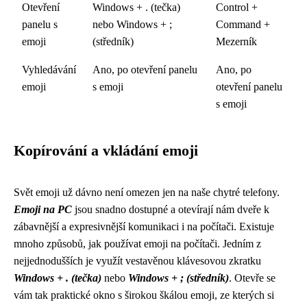
Otevření
Windows + . (tečka)
Control +
panelu s
nebo Windows + ;
Command +
emoji
(středník)
Mezerník
Vyhledávání
Ano, po otevření panelu
Ano, po
emoji
s emoji
otevření panelu
s emoji
Kopírování a vkládání emoji
Svět emoji už dávno není omezen jen na naše chytré telefony.
Emoji na PC
jsou snadno dostupné a otevírají nám dveře k
zábavnější a expresivnější komunikaci i na počítači. Existuje
mnoho způsobů, jak používat emoji na počítači. Jedním z
nejjednodušších je využít vestavěnou klávesovou zkratku
Windows + . (tečka)
nebo
Windows + ; (středník)
. Otevře se
vám tak praktické okno s širokou škálou emoji, ze kterých si