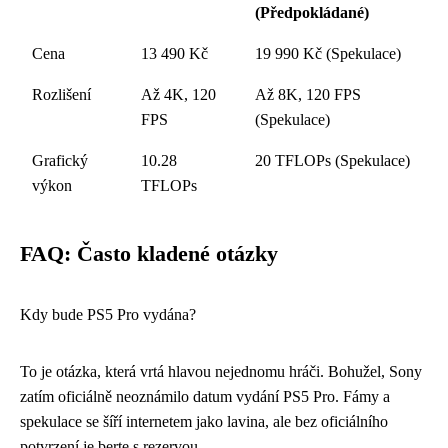
(Předpokládané)
Cena
13 490 Kč
19 990 Kč (Spekulace)
Rozlišení
Až 4K, 120
Až 8K, 120 FPS
FPS
(Spekulace)
Grafický
10.28
20 TFLOPs (Spekulace)
výkon
TFLOPs
FAQ: Často kladené otázky
Kdy bude PS5 Pro vydána?
To je otázka, která vrtá hlavou nejednomu hráči. Bohužel, Sony
zatím oficiálně neoznámilo datum vydání PS5 Pro. Fámy a
spekulace se šíří internetem jako lavina, ale bez oficiálního
potvrzení je berte s rezervou.