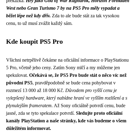
překážka.
Hry jako God of War Ragnarok, Horizon Forbidden
West nebo Gran Turismo 7 by na PS5 Pro měly vypadat a
běžet lépe než kdy dřív.
Zda to ale bude stát za tak vysokou
cenu, to už musí zvážit každý sám.
Kde koupit PS5 Pro
Všichni netrpělivě čekáme na oficiální informace o PlayStationu
5 Pro, včetně jeho ceny. Zatím Sony mlčí a my můžeme jen
spekulovat.
Očekává se, že PS5 Pro bude stát o něco víc než
původní PS5
, pravděpodobně se bude cena pohybovat v
rozmezí 13 000 až 18 000 Kč.
Důvodem pro vyšší cenu je
vylepšený hardware, který nabídne hraní ve vyšším rozlišení a s
plynulejším frameratem.
Až Sony oficiálně potvrdí cenu, bude
jasné, zda se tyto spekulace potvrdí.
Sledujte proto oficiální
kanály PlayStation a naše stránky, kde vás budeme o všem
důležitém informovat.