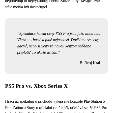
nepotřebují to nejvýkonnější herní zařízení, by stávající PS5
stále mohla být dostačující.
Spekulace kolem ceny PS5 Pro jsou jako mlha nad
Vltavou - husté a plné nejasností. Dočkáme se ceny
lidové, nebo si Sony za novou konzoli pořádně
připlatí? To ukáže až čas.
Bořivoj Král
PS5 Pro vs. Xbox Series X
Hráči už spekulují o příchodu vylepšené konzole PlayStation 5
Pro. Zatímco Sony o oficiální ceně mlčí, očekává se, že PS5 Pro