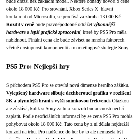
bude dražší než základní model. Některé odhady hovoří o ceně
okolo 18 000 Kč. Pro srovnání, Xbox Series X, hlavní
konkurent od Microsoftu, se prodává za zhruba 13 000 Kč.
Rozdíl v ceně
bude pravděpodobně odrážet
výkonnější
hardware
a
lepší grafické zpracování
, které by PS5 Pro měla
nabídnout. Finální cena ale bude záviset na mnoha faktorech,
včetně dostupnosti komponentů a marketingové strategie Sony.
PS5 Pro: Nejlepší hry
S příchodem PS5 Pro se otevírá nová dimenze herního zážitku.
Vylepšený hardware slibuje dechberoucí grafiku v rozlišení
8K a plynulejší hraní s vyšší snímkovou frekvencí.
Otázkou
ale zůstává, kolik si Sony za tuto konzoli budoucnosti nechá
zaplatit. Podle neoficiálních informací by se cena PS5 Pro mohla
pohybovat okolo 18 000 Kč. Tato cena by z ní dělala nejdražší
konzoli na trhu. Pro nadšence do her by to ale nemusela být