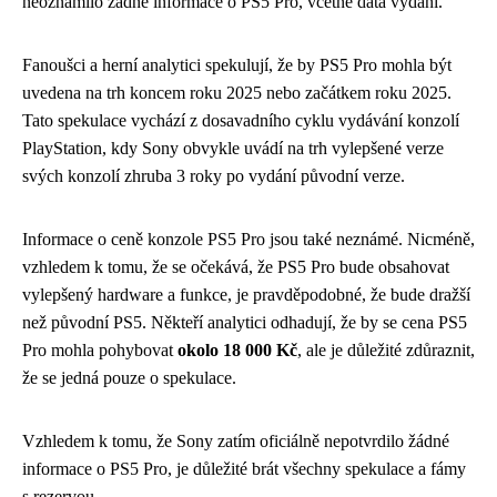
neoznámilo žádné informace o PS5 Pro, včetně data vydání.
Fanoušci a herní analytici spekulují, že by PS5 Pro mohla být
uvedena na trh koncem roku 2025 nebo začátkem roku 2025.
Tato spekulace vychází z dosavadního cyklu vydávání konzolí
PlayStation, kdy Sony obvykle uvádí na trh vylepšené verze
svých konzolí zhruba 3 roky po vydání původní verze.
Informace o ceně konzole PS5 Pro jsou také neznámé. Nicméně,
vzhledem k tomu, že se očekává, že PS5 Pro bude obsahovat
vylepšený hardware a funkce, je pravděpodobné, že bude dražší
než původní PS5. Někteří analytici odhadují, že by se cena PS5
Pro mohla pohybovat
okolo 18 000 Kč
, ale je důležité zdůraznit,
že se jedná pouze o spekulace.
Vzhledem k tomu, že Sony zatím oficiálně nepotvrdilo žádné
informace o PS5 Pro, je důležité brát všechny spekulace a fámy
s rezervou.