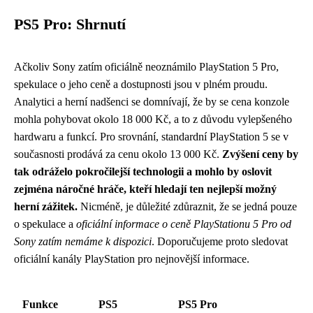
PS5 Pro: Shrnutí
Ačkoliv Sony zatím oficiálně neoznámilo PlayStation 5 Pro,
spekulace o jeho ceně a dostupnosti jsou v plném proudu.
Analytici a herní nadšenci se domnívají, že by se cena konzole
mohla pohybovat okolo 18 000 Kč, a to z důvodu vylepšeného
hardwaru a funkcí. Pro srovnání, standardní PlayStation 5 se v
současnosti prodává za cenu okolo 13 000 Kč.
Zvýšení ceny by
tak odráželo pokročilejší technologii a mohlo by oslovit
zejména náročné hráče, kteří hledají ten nejlepší možný
herní zážitek.
Nicméně, je důležité zdůraznit, že se jedná pouze
o spekulace a
oficiální informace o ceně PlayStationu 5 Pro od
Sony zatím nemáme k dispozici
. Doporučujeme proto sledovat
oficiální kanály PlayStation pro nejnovější informace.
Funkce
PS5
PS5 Pro