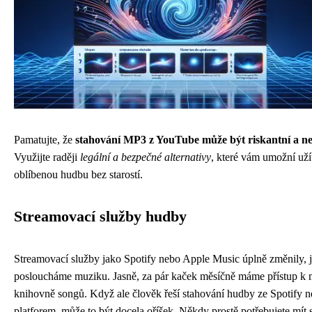
Pamatujte, že
stahování MP3 z YouTube může být riskantní a ne
Využijte raději
legální a bezpečné alternativy
, které vám umožní užít
oblíbenou hudbu bez starostí.
Streamovací služby hudby
Streamovací služby jako Spotify nebo Apple Music úplně změnily, 
posloucháme muziku. Jasně, za pár kaček měsíčně máme přístup k
knihovně songů. Když ale člověk řeší stahování hudby ze Spotify n
platforem, může to být docela oříšek. Někdy prostě potřebujete mít 