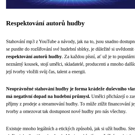
Respektování autorů hudby
Stahování mp3 z YouTube a návody, jak na to, jsou snadno dostupn
se pustíte do rozšiřování své hudební sbírky, je důležité si uvědomit 
respektování autorů hudby
. Za každou písní, ať už je to populárn
neznámý kousek, stojí umělci, skladatelé, producenti a mnoho dalšíc
její tvorby vložili svůj čas, talent a energii.
Neoprávněné stahování hudby je forma krádeže duševního vlast
má negativní dopad na hudební průmysl.
Umělci přicházejí o za
příjmy z prodeje a streamování hudby. To může ztížit financování jej
tvorby a omezovat tak dostupnost nové hudby pro nás všechny.
Existuje mnoho legálních a etických způsobů, jak si užít hudbu.
Str