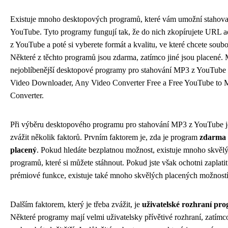
Existuje mnoho desktopových programů, které vám umožní stahov
YouTube. Tyto programy fungují tak, že do nich zkopírujete URL a
z YouTube a poté si vyberete formát a kvalitu, ve které chcete soubo
Některé z těchto programů jsou zdarma, zatímco jiné jsou placené.
nejoblíbenější desktopové programy pro stahování MP3 z YouTube 
Video Downloader, Any Video Converter Free a Free YouTube to
Converter.
Při výběru desktopového programu pro stahování MP3 z YouTube je
zvážit několik faktorů. Prvním faktorem je, zda je program
zdarma
placený
. Pokud hledáte bezplatnou možnost, existuje mnoho skvěl
programů, které si můžete stáhnout. Pokud jste však ochotni zaplatit
prémiové funkce, existuje také mnoho skvělých placených možností
Dalším faktorem, který je třeba zvážit, je
uživatelské rozhraní pr
Některé programy mají velmi uživatelsky přívětivé rozhraní, zatímco