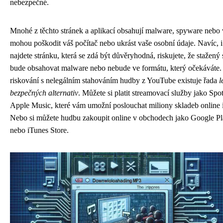
nebezpečné.
Mnohé z těchto stránek a aplikací obsahují malware, spyware nebo v
mohou poškodit váš počítač nebo ukrást vaše osobní údaje. Navíc, 
najdete stránku, která se zdá být důvěryhodná, riskujete, že stažený
bude obsahovat malware nebo nebude ve formátu, který očekáváte.
riskování s nelegálním stahováním hudby z YouTube existuje řada
l
bezpečných alternativ
. Můžete si platit streamovací služby jako Spo
Apple Music, které vám umožní poslouchat miliony skladeb online i 
Nebo si můžete hudbu zakoupit online v obchodech jako Google P
nebo iTunes Store.