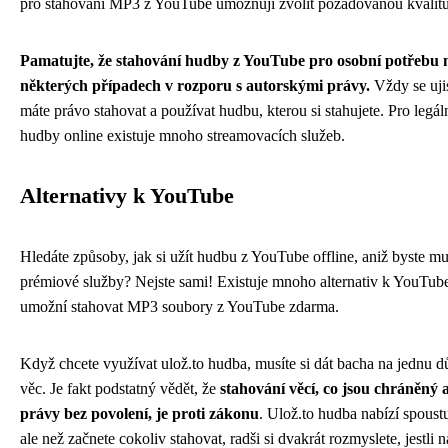
pro stahování MP3 z YouTube umožňují zvolit požadovanou kvalit
Pamatujte, že stahování hudby z YouTube pro osobní potřebu 
některých případech v rozporu s autorskými právy.
Vždy se ujis
máte právo stahovat a používat hudbu, kterou si stahujete. Pro legál
hudby online existuje mnoho streamovacích služeb.
Alternativy k YouTube
Hledáte způsoby, jak si užít hudbu z YouTube offline, aniž byste mus
prémiové služby? Nejste sami! Existuje mnoho alternativ k YouTub
umožní stahovat MP3 soubory z YouTube zdarma.
Když chcete využívat
ulož.to hudba
, musíte si dát bacha na jednu d
věc. Je fakt podstatný vědět, že
stahování věcí, co jsou chráněný
právy bez povolení, je proti zákonu
. Ulož.to hudba nabízí spoust
ale než začnete cokoliv stahovat, radši si dvakrát rozmyslete, jestli 