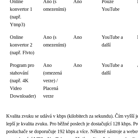
Online
Ano (s
Ano
Pouze
konvertor 1
omezeními)
YouTube
(např.
Ytmp3)
Online
Ano (s
Ano
YouTube a
konvertor 2
omezeními)
další
(např. Flvto)
Program pro
Ano
Ano
YouTube a
stahování
(omezená
další
(např. 4K
verze) /
Video
Placená
Downloader)
verze
Kvalita zvuku se udává v kbps (kilobitech za sekundu). Čím vyšší je
lepší je kvalita zvuku. Pro běžné poslech je dostačující 128 kbps. Pr
posluchače se doporučuje 192 kbps a více. Některé nástroje a webo