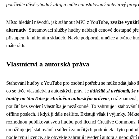
používáte důvěryhodný zdroj a máte nainstalovaný antivirový prog
Místo hledání návodů, jak stáhnout MP3 z YouTube,
zvažte využití
alternativ
. Streamovací služby hudby nabízejí cenově dostupné pře
přístupem k milionům skladeb. Navíc podporují umělce a tvůrce hu
máte rádi.
Vlastnictví a autorská práva
Stahování hudby z YouTube pro osobní potřebu se může zdát jako š
co se týče vlastnictví a autorských práv. Je
důležité si uvědomit, že 
hudby na YouTube je chráněna autorským právem
, což znamená, 
použití bez svolení vlastníka je nezákonné. To zahrnuje i stahování
offline poslech, i když ji dále nešíříte. Existují však i výjimky. Někt
rozhodnou publikovat svou hudbu pod licencí Creative Commons, k
umožňuje její stahování a sdílení za určitých podmínek. Tyto podmín
podle typu licence, ale obvykle zahrnují uvedení autora a nepoužití 