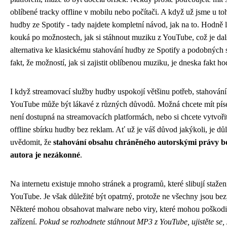
oblíbené tracky offline v mobilu nebo počítači. A když už jsme u to
hudby ze Spotify -
tady najdete kompletní návod
, jak na to. Hodně l
kouká po možnostech, jak si stáhnout muziku z YouTube, což je dal
alternativa ke klasickému stahování hudby ze Spotify a podobných s
fakt, že možností, jak si zajistit oblíbenou muziku, je dneska fakt ho
I když streamovací služby hudby uspokojí většinu potřeb, stahován
YouTube může být lákavé z různých důvodů. Možná chcete mít píse
není dostupná na streamovacích platformách, nebo si chcete vytvořit
offline sbírku hudby bez reklam. Ať už je váš důvod jakýkoli, je důle
uvědomit, že
stahování obsahu chráněného autorskými právy be
autora je nezákonné
.
Na internetu existuje mnoho stránek a programů, které slibují staže
YouTube. Je však důležité být opatrný, protože ne všechny jsou be
Některé mohou obsahovat malware nebo viry, které mohou poškodi
zařízení.
Pokud se rozhodnete stáhnout MP3 z YouTube, ujistěte se, 