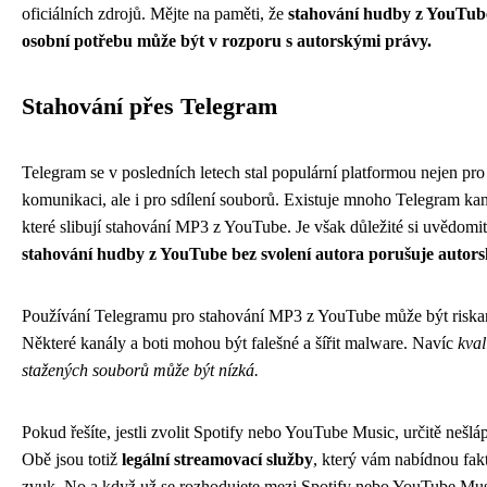
oficiálních zdrojů. Mějte na paměti, že
stahování hudby z YouTub
osobní potřebu může být v rozporu s autorskými právy.
Stahování přes Telegram
Telegram se v posledních letech stal populární platformou nejen pro
komunikaci, ale i pro sdílení souborů. Existuje mnoho Telegram kan
které slibují stahování MP3 z YouTube. Je však důležité si uvědomit
stahování hudby z YouTube bez svolení autora porušuje autors
Používání Telegramu pro stahování MP3 z YouTube může být riskan
Některé kanály a boti mohou být falešné a šířit malware. Navíc
kval
stažených souborů může být nízká.
Pokud řešíte, jestli zvolit
Spotify nebo YouTube Music
, určitě nešlá
Obě jsou totiž
legální streamovací služby
, který vám nabídnou fakt
zvuk. No a když už se rozhodujete mezi Spotify nebo YouTube Mus