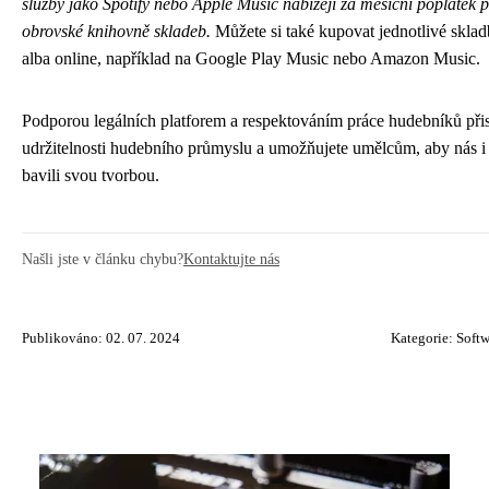
služby jako Spotify nebo Apple Music nabízejí za měsíční poplatek p
obrovské knihovně skladeb.
Můžete si také kupovat jednotlivé skla
alba online, například na Google Play Music nebo Amazon Music.
Podporou legálních platforem a respektováním práce hudebníků přis
udržitelnosti hudebního průmyslu a umožňujete umělcům, aby nás i
bavili svou tvorbou.
Našli jste v článku chybu?
Kontaktujte nás
Publikováno: 02. 07. 2024
Kategorie:
Softw