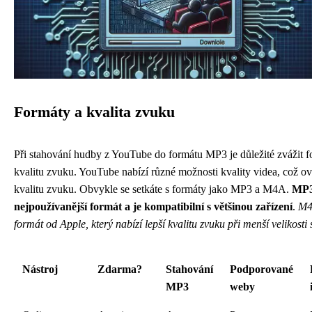
Formáty a kvalita zvuku
Při stahování hudby z YouTube do formátu MP3 je důležité zvážit f
kvalitu zvuku. YouTube nabízí různé možnosti kvality videa, což ovl
kvalitu zvuku. Obvykle se setkáte s formáty jako MP3 a M4A.
MP3
nejpoužívanější formát a je kompatibilní s většinou zařízení
.
M4
formát od Apple, který nabízí lepší kvalitu zvuku při menší velikosti
Nástroj
Zdarma?
Stahování
Podporované
MP3
weby