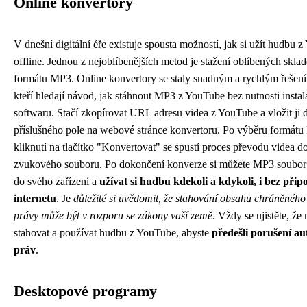
Online konvertory
V dnešní digitální éře existuje spousta možností, jak si užít hudbu 
offline. Jednou z nejoblíbenějších metod je stažení oblíbených skla
formátu MP3. Online konvertory se staly snadným a rychlým řešení
kteří hledají návod, jak stáhnout MP3 z YouTube bez nutnosti instal
softwaru. Stačí zkopírovat URL adresu videa z YouTube a vložit ji 
příslušného pole na webové stránce konvertoru. Po výběru formát
kliknutí na tlačítko "Konvertovat" se spustí proces převodu videa d
zvukového souboru. Po dokončení konverze si můžete MP3 soubor
do svého zařízení a
užívat si hudbu kdekoli a kdykoli, i bez přip
internetu
. Je
důležité si uvědomit, že stahování obsahu chráněného
právy může být v rozporu se zákony vaší země
. Vždy se ujistěte, že
stahovat a používat hudbu z YouTube, abyste
předešli porušení a
práv
.
Desktopové programy