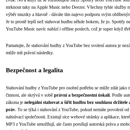
mrknout taky na Apple Music nebo Deezer. Všechny tyhle služby 
výběr muziky a hlavně - dáváte tím najevo podporu svým oblíben
Je to prostě lepší než stahovat hudbu někde bokem, že jo. Spotify n
YouTube Music navíc nabízí i offline poslech, což je super když třeb
Pamatujte, že stahování hudby z YouTube bez svolení autora je nez
může mít právní následky.
Bezpečnost a legalita
Stahování hudby z YouTube pro osobní potřebu se může zdát jako 
činnost, ale skrývá v sobě
právní a bezpečnostní úskalí
. Podle au
zákona je
nelegální stahovat a šířit hudbu bez souhlasu držitele
práv
. To se týká i stahování z YouTube, pokud nemáte povolení od
nahrávací společnosti. Existují sice webové stránky a aplikace, kter
MP3 z YouTube umožňují, ale často porušují autorská práva a moh