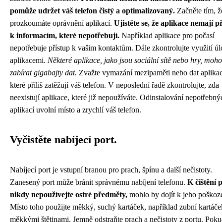
pomůže udržet váš telefon čistý a optimalizovaný.
Začněte tím, ž
prozkoumáte oprávnění aplikací.
Ujistěte se, že aplikace nemají p
k informacím, které nepotřebují.
Například aplikace pro počasí
nepotřebuje přístup k vašim kontaktům. Dále zkontrolujte využití úl
aplikacemi.
Některé aplikace, jako jsou sociální sítě nebo hry, moh
zabírat gigabajty dat.
Zvažte vymazání mezipaměti nebo dat aplikac
které příliš zatěžují váš telefon. V neposlední řadě zkontrolujte, zda
neexistují aplikace, které již nepoužíváte. Odinstalování nepotřebný
aplikací uvolní místo a zrychlí váš telefon.
Vyčistěte nabíjecí port.
Nabíjecí port je vstupní branou pro prach, špínu a další nečistoty.
Zanesený port může bránit správnému nabíjení telefonu.
K čištění 
nikdy nepoužívejte ostré předměty,
mohlo by dojít k jeho poškoz
Místo toho použijte měkký, suchý kartáček, například zubní kartáče
měkkými štětinami. Jemně odstraňte prach a nečistoty z portu. Poku