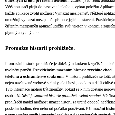
důležitých kroků při čištění telefonu.
Naštěstí je to velmi jednodu
Většinou stačí přejít do nastavení telefonu, vybrat položku Aplikace
každé aplikace zvolit možnost Vymazat mezipaměť. Některé aplikac
umožňují vymazat mezipaměť přímo v jejich nastavení. Pravidelný
čištěním mezipaměti aplikací udržíte svůj telefon v kondici a zajistít
plynulý a rychlý chod.
Promažte historii prohlížeče.
Promazání historie prohlížeče je důležitým krokem k vyčištění telef
uvolnění paměti.
Pravidelným mazáním historie zrychlíte chod
telefonu a ochráníte své soukromí.
V historii prohlížeče se totiž u
nejen navštívené webové stránky, ale i hesla, cookies a další citlivé 
Tyto informace mohou být zneužity, pokud se k nim dostane nepov
osoba.
Naštěstí je smazání historie prohlížeče velmi snadné.
Většina
prohlížečů nabízí možnost smazat historii za určité období, napříkla
poslední hodinu, den nebo od počátku používání.
Při mazání histo
nezapomeňte zvolit i smazání cookies a dat webových stránek.
T