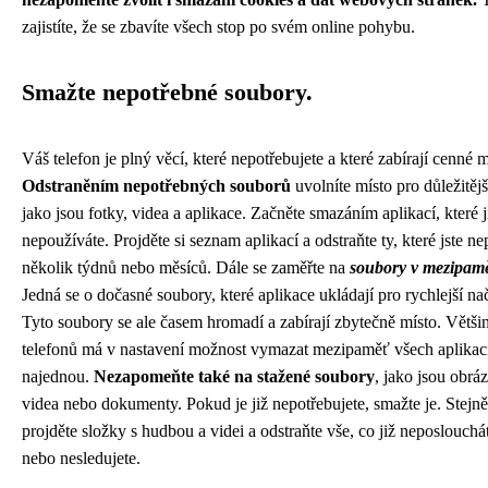
zajistíte, že se zbavíte všech stop po svém online pohybu.
Smažte nepotřebné soubory.
Váš telefon je plný věcí, které nepotřebujete a které zabírají cenné m
Odstraněním nepotřebných souborů
uvolníte místo pro důležitějš
jako jsou fotky, videa a aplikace. Začněte smazáním aplikací, které j
nepoužíváte. Projděte si seznam aplikací a odstraňte ty, které jste ne
několik týdnů nebo měsíců. Dále se zaměřte na
soubory v mezipamě
Jedná se o dočasné soubory, které aplikace ukládají pro rychlejší nač
Tyto soubory se ale časem hromadí a zabírají zbytečně místo. Větši
telefonů má v nastavení možnost vymazat mezipaměť všech aplikac
najednou.
Nezapomeňte také na stažené soubory
, jako jsou obrá
videa nebo dokumenty. Pokud je již nepotřebujete, smažte je. Stejně
projděte složky s hudbou a videi a odstraňte vše, co již neposlouchá
nebo nesledujete.