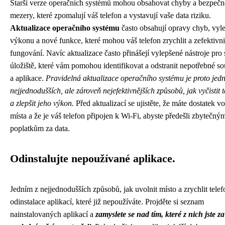
Starší verze operačních systémů mohou obsahovat chyby a bezpečn
mezery, které zpomalují váš telefon a vystavují vaše data riziku.
Aktualizace operačního systému
často obsahují opravy chyb, vyl
výkonu a nové funkce, které mohou váš telefon zrychlit a zefektivni
fungování. Navíc aktualizace často přinášejí vylepšené nástroje pro
úložiště, které vám pomohou identifikovat a odstranit nepotřebné s
a aplikace.
Pravidelná aktualizace operačního systému je proto jed
nejjednodušších, ale zároveň nejefektivnějších způsobů, jak vyčistit t
a zlepšit jeho výkon.
Před aktualizací se ujistěte, že máte dostatek v
místa a že je váš telefon připojen k Wi-Fi, abyste předešli zbytečný
poplatkům za data.
Odinstalujte nepoužívané aplikace.
Jedním z nejjednodušších způsobů, jak uvolnit místo a zrychlit telefo
odinstalace aplikací, které již nepoužíváte. Projděte si seznam
nainstalovaných aplikací a
zamyslete se nad tím, které z nich jste za