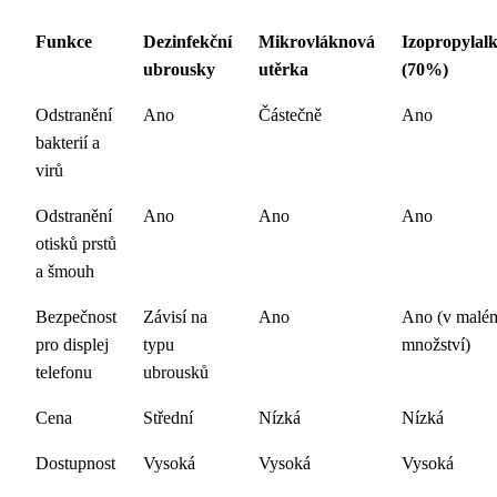
Funkce
Dezinfekční
Mikrovláknová
Izopropylal
ubrousky
utěrka
(70%)
Odstranění
Ano
Částečně
Ano
bakterií a
virů
Odstranění
Ano
Ano
Ano
otisků prstů
a šmouh
Bezpečnost
Závisí na
Ano
Ano (v malé
pro displej
typu
množství)
telefonu
ubrousků
Cena
Střední
Nízká
Nízká
Dostupnost
Vysoká
Vysoká
Vysoká