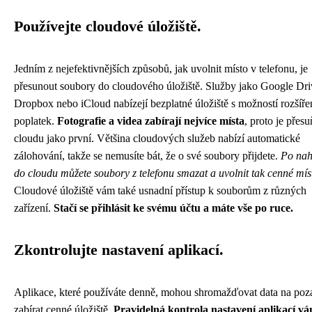
Používejte cloudové úložiště.
Jedním z nejefektivnějších způsobů, jak uvolnit místo v telefonu, je
přesunout soubory do cloudového úložiště. Služby jako Google Dri
Dropbox nebo iCloud nabízejí bezplatné úložiště s možností rozšíře
poplatek.
Fotografie a videa zabírají nejvíce místa
, proto je přesu
cloudu jako první. Většina cloudových služeb nabízí automatické
zálohování, takže se nemusíte bát, že o své soubory přijdete.
Po nah
do cloudu můžete soubory z telefonu smazat a uvolnit tak cenné mís
Cloudové úložiště vám také usnadní přístup k souborům z různých
zařízení.
Stačí se přihlásit ke svému účtu a máte vše po ruce.
Zkontrolujte nastavení aplikací.
Aplikace, které používáte denně, mohou shromažďovat data na poz
zabírat cenné úložiště.
Pravidelná kontrola nastavení aplikací v