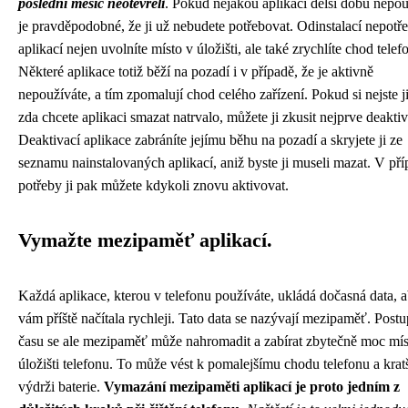
poslední měsíc neotevřeli
. Pokud nějakou aplikaci delší dobu nepou
je pravděpodobné, že ji už nebudete potřebovat. Odinstalací nepot
aplikací nejen uvolníte místo v úložišti, ale také zrychlíte chod telef
Některé aplikace totiž běží na pozadí i v případě, že je aktivně
nepoužíváte, a tím zpomalují chod celého zařízení. Pokud si nejste ji
zda chcete aplikaci smazat natrvalo, můžete ji zkusit nejprve deaktiv
Deaktivací aplikace zabráníte jejímu běhu na pozadí a skryjete ji ze
seznamu nainstalovaných aplikací, aniž byste ji museli mazat. V př
potřeby ji pak můžete kdykoli znovu aktivovat.
Vymažte mezipaměť aplikací.
Každá aplikace, kterou v telefonu používáte, ukládá dočasná data, 
vám příště načítala rychleji. Tato data se nazývají mezipaměť. Post
času se ale mezipaměť může nahromadit a zabírat zbytečně moc mís
úložišti telefonu. To může vést k pomalejšímu chodu telefonu a krat
výdrži baterie.
Vymazání mezipaměti aplikací je proto jedním z