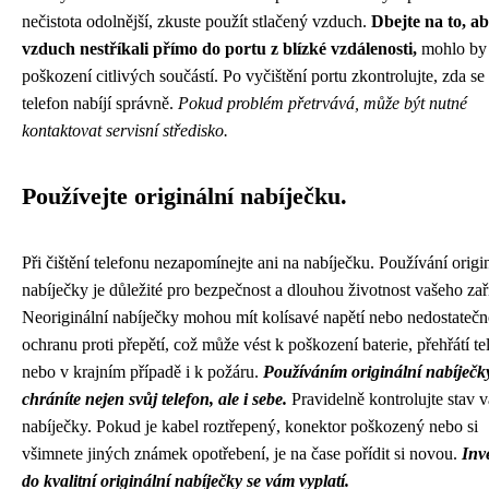
nečistota odolnější, zkuste použít stlačený vzduch.
Dbejte na to, ab
vzduch nestříkali přímo do portu z blízké vzdálenosti,
mohlo by 
poškození citlivých součástí. Po vyčištění portu zkontrolujte, zda se
telefon nabíjí správně.
Pokud problém přetrvává, může být nutné
kontaktovat servisní středisko.
Používejte originální nabíječku.
Při čištění telefonu nezapomínejte ani na nabíječku. Používání origi
nabíječky je důležité pro bezpečnost a dlouhou životnost vašeho zař
Neoriginální nabíječky mohou mít kolísavé napětí nebo nedostateč
ochranu proti přepětí, což může vést k poškození baterie, přehřátí te
nebo v krajním případě i k požáru.
Používáním originální nabíječk
chráníte nejen svůj telefon, ale i sebe.
Pravidelně kontrolujte stav v
nabíječky. Pokud je kabel roztřepený, konektor poškozený nebo si
všimnete jiných známek opotřebení, je na čase pořídit si novou.
Inv
do kvalitní originální nabíječky se vám vyplatí.