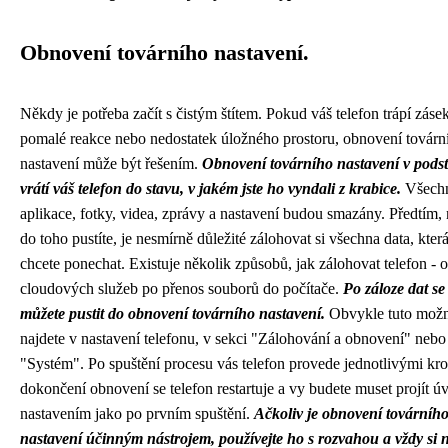
Obnovení továrního nastavení.
Někdy je potřeba začít s čistým štítem. Pokud váš telefon trápí záse
pomalé reakce nebo nedostatek úložného prostoru, obnovení továrn
nastavení může být řešením.
Obnovení továrního nastavení v podst
vrátí váš telefon do stavu, v jakém jste ho vyndali z krabice.
Všech
aplikace, fotky, videa, zprávy a nastavení budou smazány. Předtím, 
do toho pustíte, je nesmírně důležité zálohovat si všechna data, která
chcete ponechat. Existuje několik způsobů, jak zálohovat telefon - 
cloudových služeb po přenos souborů do počítače.
Po záloze dat se
můžete pustit do obnovení továrního nastavení.
Obvykle tuto možn
najdete v nastavení telefonu, v sekci "Zálohování a obnovení" nebo
"Systém". Po spuštění procesu vás telefon provede jednotlivými kr
dokončení obnovení se telefon restartuje a vy budete muset projít 
nastavením jako po prvním spuštění.
Ačkoliv je obnovení továrníh
nastavení účinným nástrojem, používejte ho s rozvahou a vždy si 