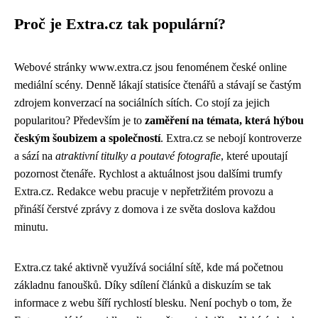
Proč je Extra.cz tak populární?
Webové stránky www.extra.cz jsou fenoménem české online
mediální scény. Denně lákají statisíce čtenářů a stávají se častým
zdrojem konverzací na sociálních sítích. Co stojí za jejich
popularitou? Především je to
zaměření na témata, která hýbou
českým šoubizem a společností
. Extra.cz se nebojí kontroverze
a sází na
atraktivní titulky a poutavé fotografie
, které upoutají
pozornost čtenáře. Rychlost a aktuálnost jsou dalšími trumfy
Extra.cz. Redakce webu pracuje v nepřetržitém provozu a
přináší čerstvé zprávy z domova i ze světa doslova každou
minutu.
Extra.cz také aktivně využívá sociální sítě, kde má početnou
základnu fanoušků. Díky sdílení článků a diskuzím se tak
informace z webu šíří rychlostí blesku. Není pochyb o tom, že