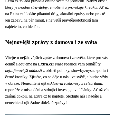
Extra.cz zvládá pravidla online světa na jedničku. Nabízí obsah,
který je
snadno stravitelný, emotivní a provokuje k reakci
. Ať už
na Extra.cz hledáte pikantní drby, aktuální zprávy nebo prostě
jen zábavu na pár minut, s největší pravděpodobností tam
najdete to, co hledáte.
Nejnovější zprávy z domova i ze světa
Vítejte u nejžhavějších zpráv z domova i ze světa, které pro vás
denně sledujeme na
Extra.cz
! Naše redakce vám přináší ty
nejzajímavější události
z oblasti politiky, showbyznysu, sportu i
černé kroniky. Zjistěte, co se děje u nás i ve světě, a buďte vždy
v obraze. Nenechte si ujít
exkluzivní rozhovory s celebritami
,
reportáže z místa dění a strhující investigativní články. Ať už vás
zajímá cokoli, na Extra.cz to najdete. Sledujte nás i nadále a
nenechte si ujít žádné důležité zprávy!