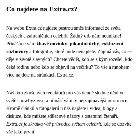
Co najdete na Extra.cz?
Na webu Extra.cz najdete pestrou směs informací ze světa
českých a zahraničních celebrit. Žádný drb nám neunikne!
Přinášíme vám
žhavé novinky
,
pikantní drby
,
exkluzivní
rozhovory
a fotografie, které jinde nenajdete. Zajímá vás, co se
děje v životě slavných? Chcete vědět, kdo se s kým rozešel, kdo
čeká rodinu nebo kdo se objevil na večírku? To vše a mnohem
více najdete na stránkách Extra.cz.
Náš tým zkušených redaktorů pro vás denně sleduje dění ve
světě showbyznysu a přináší vám ty nejzajímavější informace.
Kromě článků a fotogalerií u nás najdete i videa, blogy a
diskuze, kde můžete sdílet své názory s ostatními čtenáři.
Extra.cz je zkrátka váš průvodce světem celebrit
, kde se dozvíte
vše jako první!