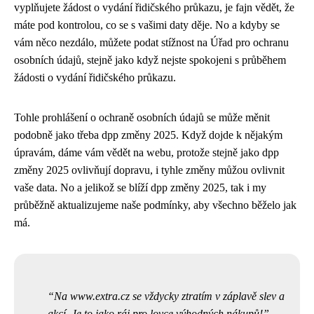
vyplňujete žádost o vydání řidičského průkazu, je fajn vědět, že
máte pod kontrolou, co se s vašimi daty děje. No a kdyby se
vám něco nezdálo, můžete podat stížnost na Úřad pro ochranu
osobních údajů, stejně jako když nejste spokojeni s průběhem
žádosti o vydání řidičského průkazu.
Tohle prohlášení o ochraně osobních údajů se může měnit
podobně jako třeba
dpp změny 2025
. Když dojde k nějakým
úpravám, dáme vám vědět na webu, protože stejně jako dpp
změny 2025 ovlivňují dopravu, i tyhle změny můžou ovlivnit
vaše data. No a jelikož se blíží dpp změny 2025, tak i my
průběžně aktualizujeme naše podmínky, aby všechno běželo jak
má.
Na www.extra.cz se vždycky ztratím v záplavě slev a
akcí. Je to jako ráj pro lovce výhodných nákupů!