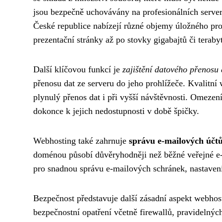
jsou bezpečně uchovávány na profesionálních serve
České republice nabízejí různé objemy úložného pro
prezentační stránky až po stovky gigabajtů či teraby
Další klíčovou funkcí je
zajištění datového přenosu
přenosu dat ze serveru do jeho prohlížeče. Kvalitní
plynulý přenos dat i při vyšší návštěvnosti. Omeze
dokonce k jejich nedostupnosti v době špičky.
Webhosting také zahrnuje
správu e-mailových účt
doménou působí důvěryhodněji než běžné veřejné e-m
pro snadnou správu e-mailových schránek, nastavení
Bezpečnost představuje další zásadní aspekt webhos
bezpečnostní opatření včetně firewallů, pravidelný