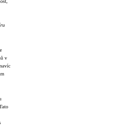
ost,
íru
e
mů v
navíc
ám
u
Tato
s