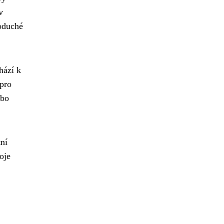
v
noduché
hází k
 pro
ebo
ní
oje