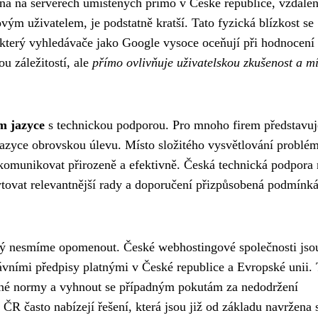
ena na serverech umístěných přímo v České republice, vzdálen
ým uživatelem, je podstatně kratší. Tato fyzická blízkost se
 který vyhledávače jako Google vysoce oceňují při hodnocení
ou záležitostí, ale
přímo ovlivňuje uživatelskou zkušenost a m
m jazyce
s technickou podporou. Pro mnoho firem představuj
azyce obrovskou úlevu. Místo složitého vysvětlování problé
 komunikovat přirozeně a efektivně. Česká technická podpora 
ytovat relevantnější rady a doporučení přizpůsobená podmínk
rý nesmíme opomenout. České webhostingové společnosti jso
ními předpisy platnými v České republice a Evropské unii. 
né normy a vyhnout se případným pokutám za nedodržení
R často nabízejí řešení, která jsou již od základu navržena 