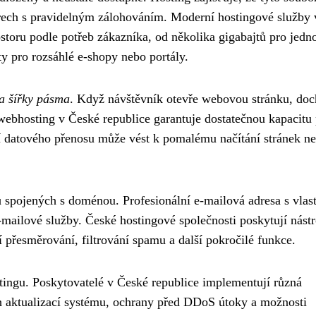
rech s pravidelným zálohováním. Moderní hostingové služby 
storu podle potřeb zákazníka, od několika gigabajtů pro jed
ty pro rozsáhlé e-shopy nebo portály.
 a šířky pásma
. Když návštěvník otevře webovou stránku, doc
 webhosting v České republice garantuje dostatečnou kapacitu
ní datového přenosu může vést k pomalému načítání stránek n
ů
spojených s doménou. Profesionální e-mailová adresa s vlast
ailové služby. České hostingové společnosti poskytují nástr
 přesměrování, filtrování spamu a další pokročilé funkce.
tingu. Poskytovatelé v České republice implementují různá
ch aktualizací systému, ochrany před DDoS útoky a možnosti