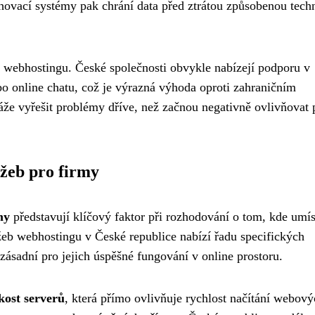
lohovací systémy pak chrání data před ztrátou způsobenou tech
o webhostingu. České společnosti obvykle nabízejí podporu v
bo online chatu, což je výrazná výhoda oproti zahraničním
že vyřešit problémy dříve, než začnou negativně ovlivňovat 
žeb pro firmy
my
představují klíčový faktor při rozhodování o tom, kde umís
žeb webhostingu v České republice nabízí řadu specifických
zásadní pro jejich úspěšné fungování v online prostoru.
kost serverů
, která přímo ovlivňuje rychlost načítání webov