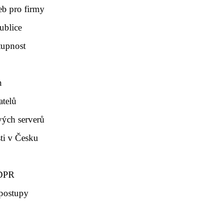
b pro firmy
ublice
tupnost
n
atelů
vých serverů
ti v Česku
GDPR
 postupy