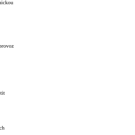
nickou
provoz
tit
ých