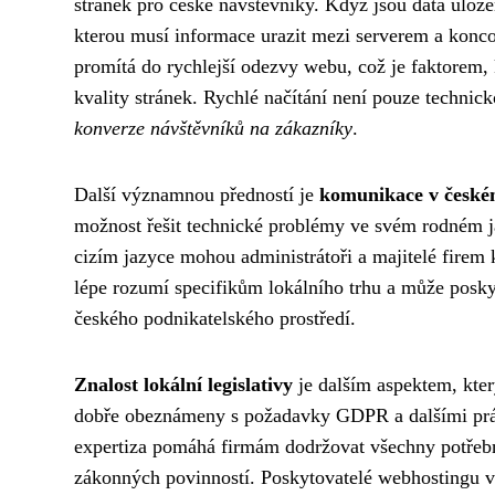
stránek pro české návštěvníky. Když jsou data ulož
kterou musí informace urazit mezi serverem a koncov
promítá do rychlejší odezvy webu, což je faktorem,
kvality stránek. Rychlé načítání není pouze technick
konverze návštěvníků na zákazníky
.
Další významnou předností je
komunikace v české
možnost řešit technické problémy ve svém rodném j
cizím jazyce mohou administrátoři a majitelé firem
lépe rozumí specifikům lokálního trhu a může posk
českého podnikatelského prostředí.
Znalost lokální legislativy
je dalším aspektem, kte
dobře obeznámeny s požadavky GDPR a dalšími práv
expertiza pomáhá firmám dodržovat všechny potřeb
zákonných povinností. Poskytovatelé webhostingu v Č