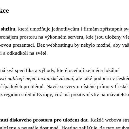
kce
 službu
, která umožňuje jednotlivcům i firmám zpřístupnit sv
 pronájem prostoru na výkonném serveru, kde jsou uloženy vš
ebovou prezentaci. Bez webhostingu by nebylo možné, aby va
 a odkudkoli na světě.
á svá specifika a výhody, které oceňují zejména lokální
sti nabízejí nejen technické zázemí
, ale také podporu v česk
 případných problémů. Navíc servery umístěné přímo v České
 z regionu střední Evropy, což má pozitivní vliv na uživatelsk
nutí diskového prostoru pro uložení dat
. Každá webová str
uloženy a neustále dostupné. Hosting zajišťuje, že tyto soubo