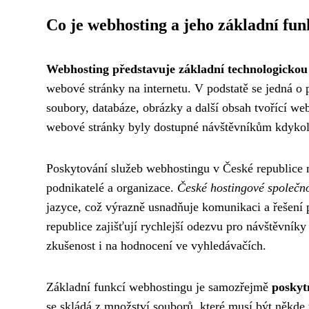
Co je webhosting a jeho základní fun
Webhosting představuje základní technologickou
webové stránky na internetu. V podstatě se jedná o
soubory, databáze, obrázky a další obsah tvořící w
webové stránky byly dostupné návštěvníkům kdykoli
Poskytování služeb webhostingu v České republice m
podnikatelé a organizace.
České hostingové společno
jazyce, což výrazně usnadňuje komunikaci a řešení
republice zajišťují rychlejší odezvu pro návštěvníky
zkušenost i na hodnocení ve vyhledávačích.
Základní funkcí webhostingu je samozřejmě
poskyt
se skládá z množství souborů, které musí být někde 