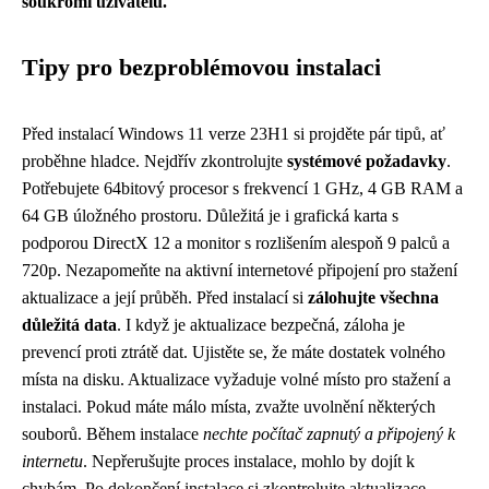
soukromí uživatelů.
Tipy pro bezproblémovou instalaci
Před instalací Windows 11 verze 23H1 si projděte pár tipů, ať
proběhne hladce. Nejdřív zkontrolujte
systémové požadavky
.
Potřebujete 64bitový procesor s frekvencí 1 GHz, 4 GB RAM a
64 GB úložného prostoru. Důležitá je i grafická karta s
podporou DirectX 12 a monitor s rozlišením alespoň 9 palců a
720p. Nezapomeňte na aktivní internetové připojení pro stažení
aktualizace a její průběh. Před instalací si
zálohujte všechna
důležitá data
. I když je aktualizace bezpečná, záloha je
prevencí proti ztrátě dat. Ujistěte se, že máte dostatek volného
místa na disku. Aktualizace vyžaduje volné místo pro stažení a
instalaci. Pokud máte málo místa, zvažte uvolnění některých
souborů. Během instalace
nechte počítač zapnutý a připojený k
internetu
. Nepřerušujte proces instalace, mohlo by dojít k
chybám. Po dokončení instalace si zkontrolujte aktualizace