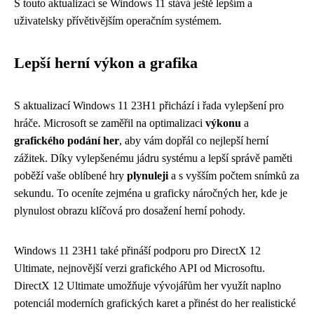
S touto aktualizací se Windows 11 stává ještě lepším a
uživatelsky přívětivějším operačním systémem.
Lepší herní výkon a grafika
S aktualizací Windows 11 23H1 přichází i řada vylepšení pro
hráče. Microsoft se zaměřil na optimalizaci
výkonu
a
grafického podání her
, aby vám dopřál co nejlepší herní
zážitek. Díky vylepšenému jádru systému a lepší správě paměti
poběží vaše oblíbené hry
plynuleji
a s vyšším počtem snímků za
sekundu. To oceníte zejména u graficky náročných her, kde je
plynulost obrazu klíčová pro dosažení herní pohody.
Windows 11 23H1 také přináší podporu pro DirectX 12
Ultimate, nejnovější verzi grafického API od Microsoftu.
DirectX 12 Ultimate umožňuje vývojářům her využít naplno
potenciál moderních grafických karet a přinést do her realistické