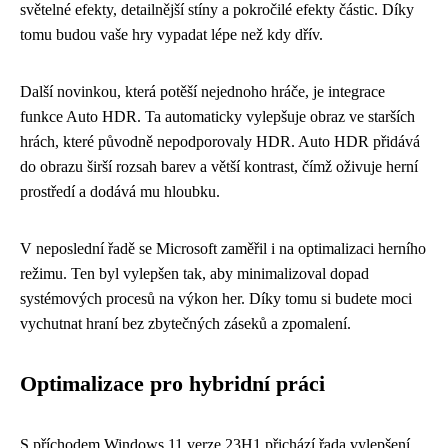
světelné efekty, detailnější stíny a pokročilé efekty částic. Díky
tomu budou vaše hry vypadat lépe než kdy dřív.
Další novinkou, která potěší nejednoho hráče, je integrace
funkce Auto HDR. Ta automaticky vylepšuje obraz ve starších
hrách, které původně nepodporovaly HDR. Auto HDR přidává
do obrazu širší rozsah barev a větší kontrast, čímž oživuje herní
prostředí a dodává mu hloubku.
V neposlední řadě se Microsoft zaměřil i na optimalizaci herního
režimu. Ten byl vylepšen tak, aby minimalizoval dopad
systémových procesů na výkon her. Díky tomu si budete moci
vychutnat hraní bez zbytečných záseků a zpomalení.
Optimalizace pro hybridní práci
S příchodem Windows 11 verze 23H1 přichází řada vylepšení