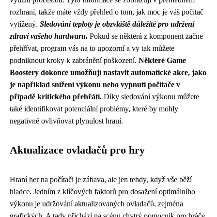
rozhraní, takže máte vždy přehled o tom, jak moc je váš počítač
vytížený.
Sledování teploty je obzvláště důležité pro udržení
zdraví vašeho hardwaru.
Pokud se některá z komponent začne
přehřívat, program vás na to upozorní a vy tak můžete
podniknout kroky k zabránění poškození.
Některé Game
Boostery dokonce umožňují nastavit automatické akce, jako
je například snížení výkonu nebo vypnutí počítače v
případě kritického přehřátí.
Díky sledování výkonu můžete
také identifikovat potenciální problémy, které by mohly
negativně ovlivňovat plynulost hraní.
Aktualizace ovladačů pro hry
Hraní her na počítači je zábava, ale jen tehdy, když vše běží
hladce. Jedním z klíčových faktorů pro dosažení optimálního
výkonu je udržování aktualizovaných ovladačů, zejména
grafických. A tady přichází na scénu chytrý pomocník pro hráče