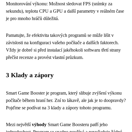
Monitorování výkonu: Možnost sledovat FPS (snímky za
sekundu), teplotu CPU a GPU a další parametry v reálném čase
je pro mnoho hráčů důležitá.
Pamatujte, že efektivita takových programů se může lišit v
závislosti na konfiguraci vašeho počítače a dalších faktorech.
Vždy je dobré si před instalací jakéhokoli softwaru třetí strany
přečíst recenze a provést vlastní průzkum.
3 Klady a zápory
Smart Game Booster je program, který slibuje zvýšení výkonu
počítače během hraní her. Zní to lákavě, ale jak je to doopravdy?
Pojďme se podívat na 3 klady a zápory tohoto programu.
Mezi největší
výhody
Smart Game Boosteru patří jeho
jednoduchost. Program se snadno používá a nevyžaduje žádné