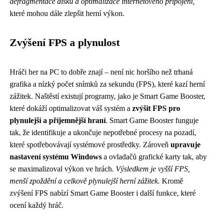
defragmentace disku a optimalizace internetového připojení,
které mohou dále zlepšit herní výkon.
Zvýšení FPS a plynulost
Hráči her na PC to dobře znají – není nic horšího než trhaná
grafika a nízký počet snímků za sekundu (FPS), které kazí herní
zážitek. Naštěstí existují programy, jako je Smart Game Booster,
které dokáží optimalizovat váš systém a
zvýšit FPS pro
plynulejší a příjemnější hraní
. Smart Game Booster funguje
tak, že identifikuje a ukončuje nepotřebné procesy na pozadí,
které spotřebovávají systémové prostředky. Zároveň
upravuje
nastavení systému Windows
a ovladačů grafické karty tak, aby
se maximalizoval výkon ve hrách.
Výsledkem je vyšší FPS,
menší zpoždění a celkově plynulejší herní zážitek.
Kromě
zvýšení FPS nabízí Smart Game Booster i další funkce, které
ocení každý hráč.