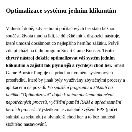
Optimalizace systému jedním kliknutím
V dnešní době, kdy se hraní počítačových her stalo běžnou
součástí života mnoha lidí, je důležité mít k dispozici nástroje,
které umožní dosáhnout co nejlepšího herního zážitku. Právě
zde přichází na řadu program Smart Game Booster.
Tento
chytrý nástroj dokáže optimalizovat váš systém jedním
kliknutím a zajistit tak plynulejší a rychlejší chod her.
Smart
Game Booster funguje na principu uvolnění systémových
prostředků, které by jinak byly využívány zbytečnými procesy a
aplikacemi na pozadí.
Po spuštění programu a kliknutí na
tlačítko "Optimalizovat" dojde k automatickému ukončení
nepotřebných procesů, vyčištění paměti RAM a upřednostnění
herních procesů.
Výsledkem je znatelné zvýšení FPS (počet
snímků za sekundu) a plynulejší chod her, a to bez nutnosti
složitého nastavování.