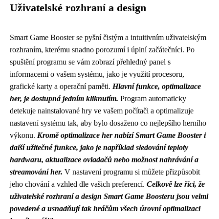
Uživatelské rozhraní a design
Smart Game Booster se pyšní čistým a intuitivním uživatelským
rozhraním, kterému snadno porozumí i úplní začátečníci. Po
spuštění programu se vám zobrazí přehledný panel s
informacemi o vašem systému, jako je využití procesoru,
grafické karty a operační paměti.
Hlavní funkce, optimalizace
her, je dostupná jedním kliknutím.
Program automaticky
detekuje nainstalované hry ve vašem počítači a optimalizuje
nastavení systému tak, aby bylo dosaženo co nejlepšího herního
výkonu.
Kromě optimalizace her nabízí Smart Game Booster i
další užitečné funkce, jako je například sledování teploty
hardwaru, aktualizace ovladačů nebo možnost nahrávání a
streamování her.
V nastavení programu si můžete přizpůsobit
jeho chování a vzhled dle vašich preferencí.
Celkově lze říci, že
uživatelské rozhraní a design Smart Game Boosteru jsou velmi
povedené a usnadňují tak hráčům všech úrovní optimalizaci