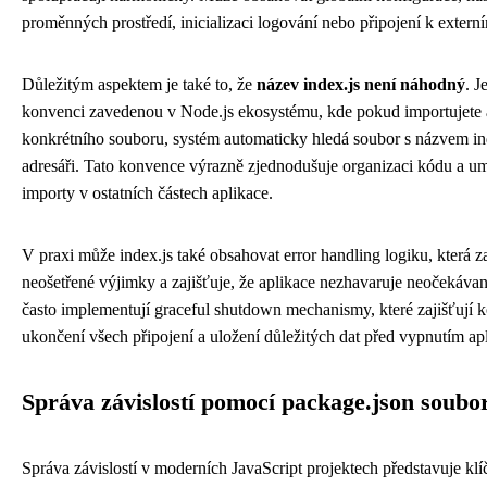
proměnných prostředí, inicializaci logování nebo připojení k extern
Důležitým aspektem je také to, že
název index.js není náhodný
. J
konvenci zavedenou v Node.js ekosystému, kde pokud importujete 
konkrétního souboru, systém automaticky hledá soubor s názvem in
adresáři. Tato konvence výrazně zjednodušuje organizaci kódu a um
importy v ostatních částech aplikace.
V praxi může index.js také obsahovat error handling logiku, která 
neošetřené výjimky a zajišťuje, že aplikace nezhavaruje neočekáva
často implementují graceful shutdown mechanismy, které zajišťují k
ukončení všech připojení a uložení důležitých dat před vypnutím ap
Správa závislostí pomocí package.json soubo
Správa závislostí v moderních JavaScript projektech představuje kl