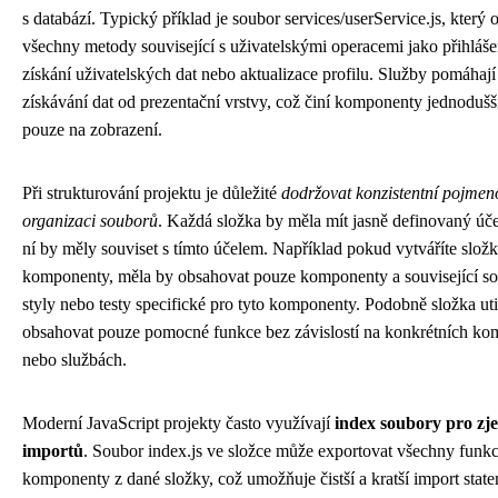
s databází. Typický příklad je soubor services/userService.js, který 
všechny metody související s uživatelskými operacemi jako přihlášen
získání uživatelských dat nebo aktualizace profilu. Služby pomáhají
získávání dat od prezentační vrstvy, což činí komponenty jednoduš
pouze na zobrazení.
Při strukturování projektu je důležité
dodržovat konzistentní pojmen
organizaci souborů
. Každá složka by měla mít jasně definovaný úče
ní by měly souviset s tímto účelem. Například pokud vytváříte slož
komponenty, měla by obsahovat pouze komponenty a související s
styly nebo testy specifické pro tyto komponenty. Podobně složka uti
obsahovat pouze pomocné funkce bez závislostí na konkrétních k
nebo službách.
Moderní JavaScript projekty často využívají
index soubory pro zj
importů
. Soubor index.js ve složce může exportovat všechny funk
komponenty z dané složky, což umožňuje čistší a kratší import stat