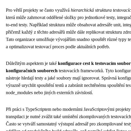
Pro větší projekty se často využívá
hierarchická struktura testovací
která může zahrnovat oddělené složky pro jednotkové testy, integrač
to-end testy. Například struktura může obsahovat adresáře unit, integ
přičemž každý z těchto adresářů může dále replikovat strukturu zdr
Tato organizace umožňuje vývojářům snadno spouštět různé typy te
a optimalizovat testovací proces podle aktuálních potřeb.
Důležitým aspektem je také
konfigurace cest k testovacím soubo
konfiguračních souborech
testovacích frameworků. Tyto konfigura
nástroje hledají testy a jaké soubory mají ignorovat. Správná konfi
výrazně urychlit spouštění testů a zabránit nechtěnému spouštění tes
node_modules nebo jiných externích závislostí.
Při práci s TypeScriptem nebo moderními JavaScriptovými projekty
transpilaci je nutné zvážit také umístění zkompilovaných testovacíc
Často se vytváří samostatný výstupní adresář pro zkompilované testy