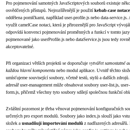
Pro pojmenování samotných JavaScriptových souborů existuje něko
osvědčených přístupů. Nejrozšířenější je použití
kebab-case notace
oddělena pomlčkami, například user-profile.js nebo data-service.js. 
využít camelCase notaci, která je přirozenější pro JavaScript vývojá
odpovídá konvenci pojmenování proměnných a funkcí v tomto jazy
pojmenované jako userProfile.js nebo dataService.js jsou tedy rovn
akceptovatelné.
Při organizaci větších projektů se doporučuje
vytvářet samostatné a
každou hlavní komponentu
nebo modul aplikace. Uvnitř těchto slož
umísťujeme související soubory, včetně testů, stylů a dalších zdrojů
adresář user-management může obsahovat soubory user-list.js, user-de
form.js, přičemž všechny tyto soubory sdílejí společnou funkční obl
Zvláštní pozornost je třeba věnovat pojmenování konfiguračních s
určených pro export modulů. Soubory jako index.js slouží jako vst
složek a
usnadňují importování modulů
z nadřazených adresářů.