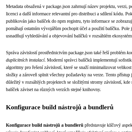
Metadata obsažená v package.json zahrnují název projektu, verzi, po
licenci a další informace relevantní pro distribuci a sdílení kódu. Po
publikován jako balíček do npm registru, tyto informace se zobrazuj
pomáhají ostatním vývojářům pochopit účel a použití balíčku. Pole
usnadňují vyhledávání a objevování balíčků v rozsáhlém ekosystém
Správa závislostí prostřednictvím package.json také řeší problém
kon
duplicitních instalací
. Moderní správci balíčků implementují sofisti
algoritmy pro řešení závislostí, které se snaží minimalizovat veliko
složky a zároveň splnit všechny požadavky na verze. Tento přístup 
důležitý v rozsáhlých projektech se složitými stromy závislostí, kd
balíček záviset na různých verzích stejné knihovny.
Konfigurace build nástrojů a bundlerů
Konfigurace build nástrojů a bundlerů
představuje klíčový aspe