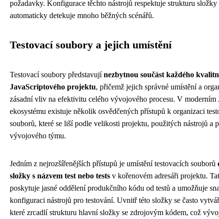
požadavky. Konfigurace těchto nástrojů respektuje strukturu složky 
automaticky detekuje mnoho běžných scénářů.
Testovací soubory a jejich umístění
Testovací soubory představují
nezbytnou součást každého kvalitn
JavaScriptového projektu
, přičemž jejich správné umístění a org
zásadní vliv na efektivitu celého vývojového procesu. V moderním
ekosystému existuje několik osvědčených přístupů k organizaci test
souborů, které se liší podle velikosti projektu, použitých nástrojů a 
vývojového týmu.
Jedním z nejrozšířenějších přístupů je umístění testovacích souborů
složky s názvem test nebo tests
v kořenovém adresáři projektu. Tat
poskytuje jasné oddělení produkčního kódu od testů a umožňuje s
konfiguraci nástrojů pro testování. Uvnitř této složky se často vytvá
které zrcadlí strukturu hlavní složky se zdrojovým kódem, což výv