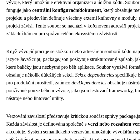
vývoje, který umožňuje efektivní organizaci a údržbu kódu. Soubor
funguje jako
centrální konfiguračnídokument
, který obsahuje me
projektu a především definuje všechny externí knihovny a moduly, 
projekt závisí. Tento soubor se nachází v kořenovém adresáři projek
základní kámen pro správu celého ekosystému závislostí.
Když vývojář pracuje se složkou nebo adresářem souborů kódu na
jazyce JavaScript, package.json poskytuje strukturovaný způsob, ja
které balíčky jsou nezbytné pro běh aplikace. Soubor využívá form
obsahuje několik důležitých sekcí.
Sekce dependencies
specifikuje 
pro produkční prostředí, zatímco
devDependencies
obsahuje nástroj
používané pouze během vývoje, jako jsou testovací frameworky, bu
nástroje nebo lintovací utility.
Verzování závislostí představuje kritickou součást správy package.j
Každá závislost je definována společně s
verzí nebo rozsahem ver
akceptuje. Systém sémantického verzování umožňuje vývojářům spe
chtějí přijímat pouze opravy chyb, menší aktualizace nebo i hlavní