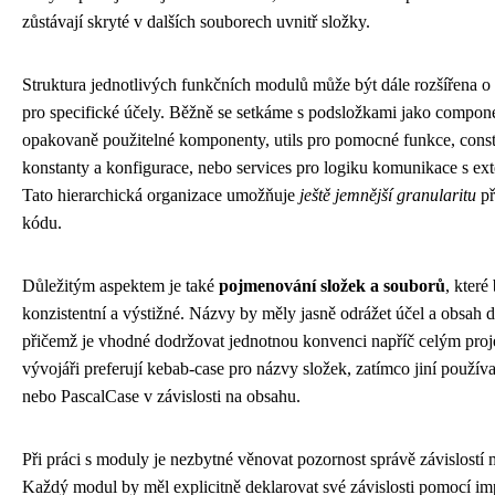
zůstávají skryté v dalších souborech uvnitř složky.
Struktura jednotlivých funkčních modulů může být dále rozšířena o
pro specifické účely. Běžně se setkáme s podsložkami jako compon
opakovaně použitelné komponenty, utils pro pomocné funkce, const
konstanty a konfigurace, nebo services pro logiku komunikace s ext
Tato hierarchická organizace umožňuje
ještě jemnější granularitu
př
kódu.
Důležitým aspektem je také
pojmenování složek a souborů
, které
konzistentní a výstižné. Názvy by měly jasně odrážet účel a obsah
přičemž je vhodné dodržovat jednotnou konvenci napříč celým proj
vývojáři preferují kebab-case pro názvy složek, zatímco jiní použív
nebo PascalCase v závislosti na obsahu.
Při práci s moduly je nezbytné věnovat pozornost správě závislostí 
Každý modul by měl explicitně deklarovat své závislosti pomocí im