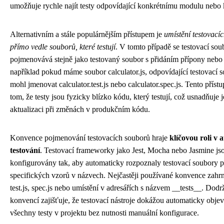
umožňuje rychle najít testy odpovídající konkrétnímu modulu nebo
Alternativním a stále populárnějším přístupem je
umístění testovací
přímo vedle souborů, které testují
. V tomto případě se testovací so
pojmenovává stejně jako testovaný soubor s přidáním přípony nebo 
například pokud máme soubor calculator.js, odpovídající testovací 
mohl jmenovat calculator.test.js nebo calculator.spec.js. Tento přís
tom, že testy jsou fyzicky blízko kódu, který testují, což usnadňuje 
aktualizaci při změnách v produkčním kódu.
Konvence pojmenování testovacích souborů hraje
klíčovou roli v 
testování
. Testovací frameworky jako Jest, Mocha nebo Jasmine js
konfigurovány tak, aby automaticky rozpoznaly testovací soubory 
specifických vzorů v názvech. Nejčastěji používané konvence zahrn
test.js, spec.js nebo umístění v adresářích s názvem __tests__. Dodr
konvencí zajišťuje, že testovací nástroje dokážou automaticky objevi
všechny testy v projektu bez nutnosti manuální konfigurace.