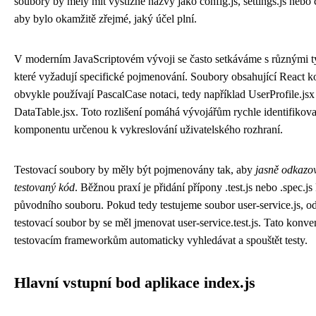
soubory by měly mít výstižné názvy jako config.js, settings.js nebo c
aby bylo okamžitě zřejmé, jaký účel plní.
V moderním JavaScriptovém vývoji se často setkáváme s různými t
které vyžadují specifické pojmenování. Soubory obsahující React
obvykle používají PascalCase notaci, tedy například UserProfile.js
DataTable.jsx. Toto rozlišení pomáhá vývojářům rychle identifikovat
komponentu určenou k vykreslování uživatelského rozhraní.
Testovací soubory by měly být pojmenovány tak, aby
jasně odkazo
testovaný kód
. Běžnou praxí je přidání přípony .test.js nebo .spec.j
původního souboru. Pokud tedy testujeme soubor user-service.js, od
testovací soubor by se měl jmenovat user-service.test.js. Tato kon
testovacím frameworkům automaticky vyhledávat a spouštět testy.
Hlavní vstupní bod aplikace index.js