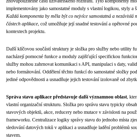
znovupoužitelné části uživatelského rozhraní. Tyto komponenty mo
implementovány jako samostatné moduly s vlastní logikou, styly a 
Každá komponenta by měla být co nejvíce samostatná a nezávislá n
částech aplikace
, což umožňuje její snadné testování a opětovné po
kontextech projektu.
Další klíčovou součástí struktury je složka pro služby nebo utility f
nacházejí pomocné funkce a moduly zajišťující specifickou funkcion
služby mohou zahrnovat komunikaci s API, manipulaci s daty, valid
nebo formátování. Oddělení těchto funkcí do samostatné složky pod
jediné odpovědnosti a usnadňuje jejich testování izolovaně od zbytk
Správa stavu aplikace představuje další významnou oblast
, kte
vlastní organizační strukturu. Složka pro správu stavu typicky obsah
stavových objektů, akce, reducery nebo mutace v závislosti na pou
frameworku. Centralizace logiky správy stavu do jednoho místa zj
sledování datových toků v aplikaci a usnadňuje ladění problémů sou
stavem.