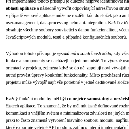
Při implementaci tohoto přístupu je důležité nejprve identifikovat
hl
oblasti aplikace
a následně vytvořit odpovídající adresářovou struk
v případě webové aplikace můžeme rozdělit kód do složek jako auth
user-management, data-processing nebo api-integration. Každá z tě
obsahuje všechny soubory související s danou funkcionalitou, včetn
JavaScriptových modulů, testů a případně konfiguračních souborů.
Výhodou tohoto přístupu je
vysoká míra soudržnosti kódu
, kdy vše
funkce a komponenty se nacházejí na jednom místě. To výrazně us
orientaci v projektu, zejména když se do něj zapojují noví vývojáři
nutné provést úpravy konkrétní funkcionality. Místo procházení růz
projektu může vývojář najít vše potřebné v jedné dedikované složce
Každý funkční modul by měl být
co nejvíce samostatný a nezávis
částech aplikace. To znamená, že by měl mít jasně definované rozhr
komunikaci s vnějším světem a minimalizovat závislosti na jiných 
praxi to často znamená vytvoření hlavního souboru modulu, napříkla
který exportuje veřejné API modulu, zatímco interní implementační 