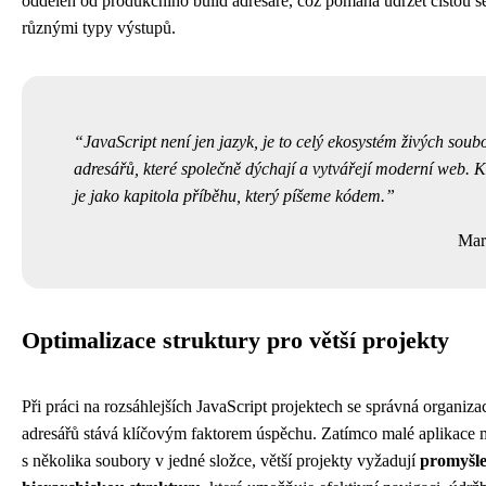
oddělen od produkčního build adresáře, což pomáhá udržet čistou s
různými typy výstupů.
JavaScript není jen jazyk, je to celý ekosystém živých soub
adresářů, které společně dýchají a vytvářejí moderní web. 
je jako kapitola příběhu, který píšeme kódem.
Mar
Optimalizace struktury pro větší projekty
Při práci na rozsáhlejších JavaScript projektech se správná organiz
adresářů stává klíčovým faktorem úspěchu. Zatímco malé aplikace
s několika soubory v jedné složce, větší projekty vyžadují
promyšl