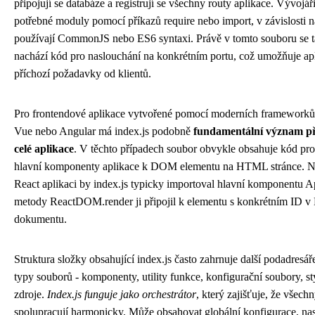
připojují se databáze a registrují se všechny routy aplikace. Vývojář
potřebné moduly pomocí příkazů require nebo import, v závislosti n
používají CommonJS nebo ES6 syntaxi. Právě v tomto souboru se 
nachází kód pro naslouchání na konkrétním portu, což umožňuje apl
příchozí požadavky od klientů.
Pro frontendové aplikace vytvořené pomocí moderních frameworků
Vue nebo Angular má index.js podobně
fundamentální význam při 
celé aplikace
. V těchto případech soubor obvykle obsahuje kód pro
hlavní komponenty aplikace k DOM elementu na HTML stránce. N
React aplikaci by index.js typicky importoval hlavní komponentu 
metody ReactDOM.render ji připojil k elementu s konkrétním ID
dokumentu.
Struktura složky obsahující index.js často zahrnuje další podadresář
typy souborů - komponenty, utility funkce, konfigurační soubory, sty
zdroje.
Index.js funguje jako orchestrátor
, který zajišťuje, že všechn
spolupracují harmonicky. Může obsahovat globální konfigurace, na