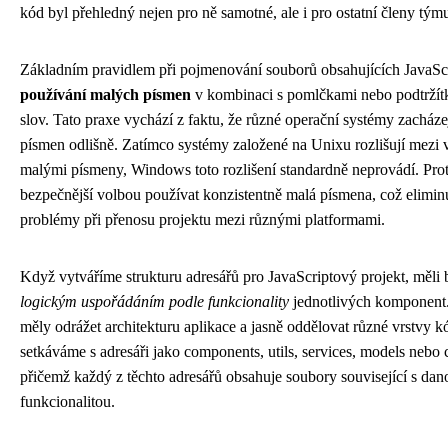
kód byl přehledný nejen pro ně samotné, ale i pro ostatní členy tým
Základním pravidlem při pojmenování souborů obsahujících JavaScr
používání malých písmen
v kombinaci s pomlčkami nebo podtržít
slov. Tato praxe vychází z faktu, že různé operační systémy zacházej
písmen odlišně. Zatímco systémy založené na Unixu rozlišují mezi 
malými písmeny, Windows toto rozlišení standardně neprovádí. Prot
bezpečnější volbou používat konzistentně malá písmena, což eliminu
problémy při přenosu projektu mezi různými platformami.
Když vytváříme strukturu adresářů pro JavaScriptový projekt, měli 
logickým uspořádáním podle funkcionality
jednotlivých komponent
měly odrážet architekturu aplikace a jasně oddělovat různé vrstvy 
setkáváme s adresáři jako components, utils, services, models nebo c
přičemž každý z těchto adresářů obsahuje soubory související s dan
funkcionalitou.