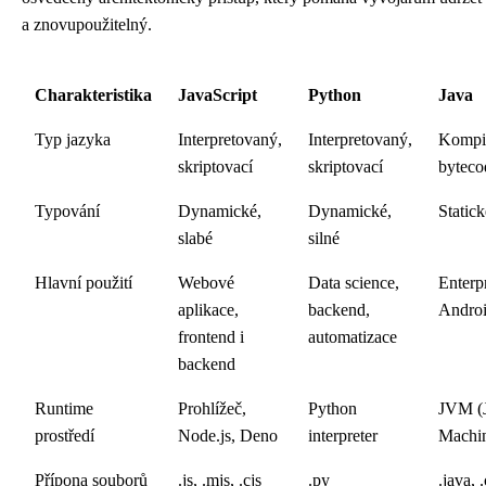
a znovupoužitelný.
Charakteristika
JavaScript
Python
Java
Typ jazyka
Interpretovaný,
Interpretovaný,
Kompi
skriptovací
skriptovací
byteco
Typování
Dynamické,
Dynamické,
Statick
slabé
silné
Hlavní použití
Webové
Data science,
Enterpr
aplikace,
backend,
Andro
frontend i
automatizace
backend
Runtime
Prohlížeč,
Python
JVM (J
prostředí
Node.js, Deno
interpreter
Machi
Přípona souborů
.js, .mjs, .cjs
.py
.java, 