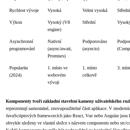
Rychlost vývoje
Vysoká
Velmi vysoká
Středn
Výkon
Vysoký (V8
Střední
Vysok
engine)
Asynchronní
Nativní
Podporováno
Podpo
programování
(async/await,
(asyncio)
(Compl
Promises)
Popularita
1. místo ve
1. místo
3. mís
(2024)
webovém
celkově
vývoji
Komponenty tvoří základní stavební kameny uživatelského roz
reprezentují samostatné, znovupoužitelné části aplikace. V moderní
JavaScriptových frameworcích jako React, Vue nebo Angular jsou
obvykle uloženy ve vlastní složce s názvem components nebo src/