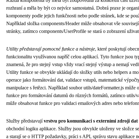
Každá komponenta by měla být zodpovědná za konkrétní část uživa
rozhraní a měla by být co nejvíce samostatná. Dobrá praxe je organ
komponenty podle jejich funkčnosti nebo podle stránek, kde se použ
Například složka components/Header může obsahovat vše souvisejíc
stránky, zatímco components/UserProfile se stará o zobrazení uživat
Utility představují pomocné funkce a nástroje
, které poskytují obec
funkcionalitu využívanou napříč celou aplikací. Tyto funkce jsou typ
znamená, že pro stejný vstup vždy vrací stejný výstup a nemají vedle
Utility funkce se obvykle ukládají do složky utils nebo helpers a m
operace jako formátování dat, validace vstupů, matematické výpočt
manipulace s řetězci. Například soubor utils/dateFormatter.js může 
funkce pro formátování datumů do různých formátů, zatímco utils/va
může obsahovat funkce pro validaci emailových adres nebo telefonní
Služby představují
vrstvu pro komunikaci s externími zdroji dat
obchodní logiku aplikace. Služby jsou obvykle uloženy ve složce se
a starají se o HTTP požadavky, práci s API, správu stavu aplikace