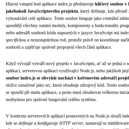
Hlavní vstupní bod aplikace index.js představuje
klíčový soubor v 
jakéhokoli JavaScriptového projektu
, který definuje, kde přesně
vykonávání celé aplikace. Tento soubor funguje jako centrální míst
spouštějí všechny ostatní moduly, komponenty a funkcionality prog
nebo adresáři souborů kódu napsaných v jazyce JavaScript má inde
specifickou a nezastupitelnou roli
, protože právě on koordinuje načít
souborů a zajišťuje správné propojení všech částí aplikace.
Když vývojář vytváří nový projekt v JavaScriptu, ať už se jedná o
aplikaci, serverovou aplikaci využívající Node.js, nebo jakýkoli jin
soubor index.js se obvykle nachází v kořenovém adresáři proje
složce označené jako src, která obsahuje zdrojový kód. Tento soubor
se spouští při startu aplikace, a proto musí obsahovat veškerou inici
nezbytnou pro správné fungování celého systému.
V kontextu serverových aplikací postavených na Node.js slouží inde
kde se
definuje a konfiguruje HTTP server
, nastavují se middlewar