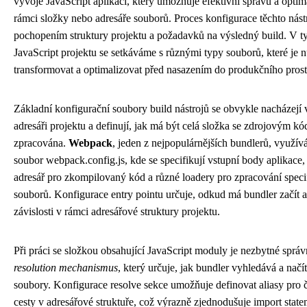
vývoje JavaScript aplikací, který umožňuje efektivní správu a optim
rámci složky nebo adresáře souborů. Proces konfigurace těchto nást
pochopením struktury projektu a požadavků na výsledný build. V 
JavaScript projektu se setkáváme s různými typy souborů, které je n
transformovat a optimalizovat před nasazením do produkčního prost
Základní konfigurační soubory build nástrojů se obvykle nacházejí
adresáři projektu a definují, jak má být celá složka se zdrojovým k
zpracována.
Webpack
, jeden z nejpopulárnějších bundlerů, využív
soubor webpack.config.js, kde se specifikují vstupní body aplikace,
adresář pro zkompilovaný kód a různé loadery pro zpracování speci
souborů. Konfigurace entry pointu určuje, odkud má bundler začít 
závislosti v rámci adresářové struktury projektu.
Při práci se složkou obsahující JavaScript moduly je nezbytné správ
resolution mechanismus
, který určuje, jak bundler vyhledává a načít
soubory. Konfigurace resolve sekce umožňuje definovat aliasy pro 
cesty v adresářové struktuře, což výrazně zjednodušuje import state