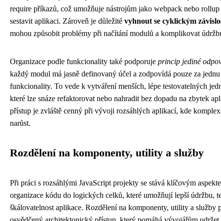
require příkazů, což umožňuje nástrojům jako webpack nebo rollup
sestavit aplikaci. Zároveň je důležité
vyhnout se cyklickým závisl
mohou způsobit problémy při načítání modulů a komplikovat údržb
Organizace podle funkcionality také podporuje
princip jediné odpo
každý modul má jasně definovaný účel a zodpovídá pouze za jednu 
funkcionality. To vede k vytváření menších, lépe testovatelných jed
které lze snáze refaktorovat nebo nahradit bez dopadu na zbytek ap
přístup je zvláště cenný při vývoji rozsáhlých aplikací, kde komple
narůst.
Rozdělení na komponenty, utility a služby
Při práci s rozsáhlými JavaScript projekty se stává klíčovým aspek
organizace kódu do logických celků, které umožňují lepší údržbu, t
škálovatelnost aplikace. Rozdělení na komponenty, utility a služby 
osvědčený architektonický přístup, který pomáhá vývojářům udržet