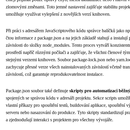
zlomovými změnami. Toto jemné nastavení zajišťuje stabilitu proje
umožňuje využívat vylepšení z novějších verzí knihoven.
Při práci s adresářem JavaScriptového kódu správce balíčků jako n
čtou informace z package.json a na jejich základě stahují a instalují 
závislosti do složky node_modules. Tento proces vytváří konzistent
prostředí napříč různými počítači a zajišťuje, že všichni členové tým
stejnými verzemi knihoven. Soubor package-lock.json nebo yarn.lo
zachycuje přesné verze všech nainstalovaných závislostí včetně tran
závislostí, což garantuje reprodukovatelnost instalace.
Package.json soubor také definuje
skripty pro automatizaci běžn
spojených se správou kódu v adresáři projektu. Sekce scripts umožň
vlastní příkazy pro spouštění testů, buildování aplikace, spouštění 
serveru nebo nasazování do produkce. Tyto skripty standardizují p
a zjednodušují interakci s projektem pro všechny vývojáře.