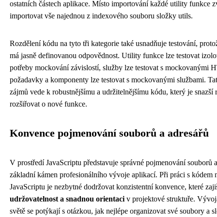
ostatních částech aplikace. Místo importování každé utility funkce 
importovat vše najednou z indexového souboru složky utils.
Rozdělení kódu na tyto tři kategorie také usnadňuje testování, proto
má jasně definovanou odpovědnost. Utility funkce lze testovat izol
potřeby mockování závislostí, služby lze testovat s mockovanými
požadavky a komponenty lze testovat s mockovanými službami. Tat
zájmů vede k robustnějšímu a udržitelnějšímu kódu, který je snazší 
rozšiřovat o nové funkce.
Konvence pojmenování souborů a adresářů
V prostředí JavaScriptu představuje správné pojmenování souborů a
základní kámen profesionálního vývoje aplikací. Při práci s kódem
JavaScriptu je nezbytné dodržovat konzistentní konvence, které zaji
udržovatelnost a snadnou orientaci
v projektové struktuře. Vývoj
světě se potýkají s otázkou, jak nejlépe organizovat své soubory a s