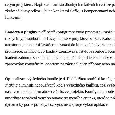
celým projektem. Například namísto dlouhých relativních cest lze p
zkrácené aliasy odkazující na konkrétní složky s komponentami nebo
funkcemi.
Loadery a pluginy
tvoří páteř konfigurace build procesu a umožňu
různých typů souborů nacházejících se v projektové složce. Babel l
transformuje moderní JavaScript syntaxi do kompatibilní verze pro s
prohlížeče, zatímco CSS loadery zpracovávají stylové soubory. Kon
loaderů zahrnuje specifikaci pravidel, která určují, které soubory v a
zpracovány konkrétním loaderem na základě jejich přípony nebo um
Optimalizace výsledného bundle je další důležitou součástí konfigu
shaking
eliminuje nepoužívaný kód z výsledného balíčku, což vyža
nastavení module formátu v celé složce projektu. Konfigurace code s
umožňuje rozdělení velkého bundle do menších chunks, které se nač
dynamicky podle potřeby, což výrazně zlepšuje výkon aplikace.