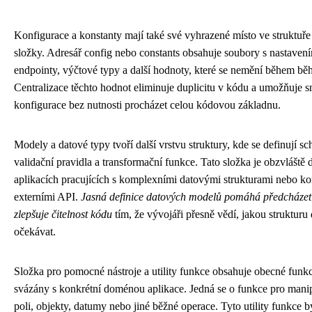
Konfigurace a konstanty mají také své vyhrazené místo ve struktuře
složky. Adresář config nebo constants obsahuje soubory s nastaven
endpointy, výčtové typy a další hodnoty, které se nemění během bě
Centralizace těchto hodnot eliminuje duplicitu v kódu a umožňuje
konfigurace bez nutnosti procházet celou kódovou základnu.
Modely a datové typy tvoří další vrstvu struktury, kde se definují sc
validační pravidla a transformační funkce. Tato složka je obzvláště d
aplikacích pracujících s komplexními datovými strukturami nebo ko
externími API.
Jasná definice datových modelů pomáhá předcháze
zlepšuje čitelnost kódu
tím, že vývojáři přesně vědí, jakou struktur
očekávat.
Složka pro pomocné nástroje a utility funkce obsahuje obecné funkc
svázány s konkrétní doménou aplikace. Jedná se o funkce pro manipu
poli, objekty, datumy nebo jiné běžné operace. Tyto utility funkce b