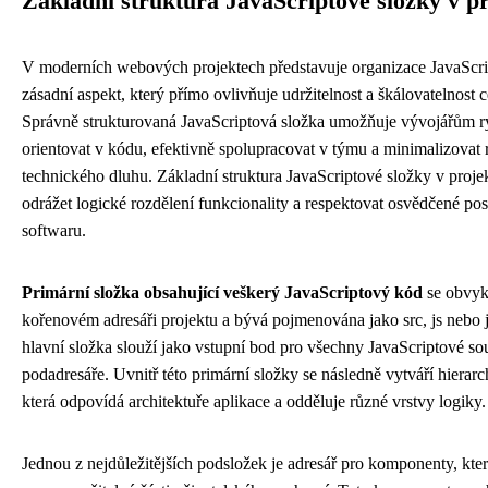
Základní struktura JavaScriptové složky v p
V moderních webových projektech představuje organizace JavaScr
zásadní aspekt, který přímo ovlivňuje udržitelnost a škálovatelnost c
Správně strukturovaná JavaScriptová složka umožňuje vývojářům r
orientovat v kódu, efektivně spolupracovat v týmu a minimalizovat 
technického dluhu. Základní struktura JavaScriptové složky v proje
odrážet logické rozdělení funkcionality a respektovat osvědčené po
softwaru.
Primární složka obsahující veškerý JavaScriptový kód
se obvyk
kořenovém adresáři projektu a bývá pojmenována jako src, js nebo j
hlavní složka slouží jako vstupní bod pro všechny JavaScriptové so
podadresáře. Uvnitř této primární složky se následně vytváří hierarc
která odpovídá architektuře aplikace a odděluje různé vrstvy logiky.
Jednou z nejdůležitějších podsložek je adresář pro komponenty, kte