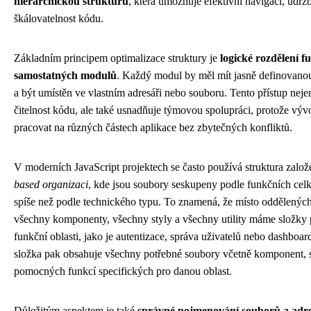
hierarchickou strukturu
, která umožňuje efektivní navigaci, údrž
škálovatelnost kódu.
Základním principem optimalizace struktury je
logické rozdělení f
samostatných modulů
. Každý modul by měl mít jasně definovan
a být umístěn ve vlastním adresáři nebo souboru. Tento přístup neje
čitelnost kódu, ale také usnadňuje týmovou spolupráci, protože vý
pracovat na různých částech aplikace bez zbytečných konfliktů.
V moderních JavaScript projektech se často používá struktura zalo
based organizaci
, kde jsou soubory seskupeny podle funkčních celk
spíše než podle technického typu. To znamená, že místo oddělených
všechny komponenty, všechny styly a všechny utility máme složky p
funkční oblasti, jako je autentizace, správa uživatelů nebo dashboa
složka pak obsahuje všechny potřebné soubory včetně komponent, st
pomocných funkcí specifických pro danou oblast.
Důležitým aspektem je také
správné pojmenování souborů a adr