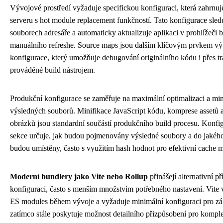
Vývojové prostředí vyžaduje specifickou konfiguraci, která zahrnuj
serveru s hot module replacement funkčností. Tato konfigurace sle
souborech adresáře a automaticky aktualizuje aplikaci v prohlížeči b
manuálního refreshe. Source maps jsou dalším klíčovým prvkem v
konfigurace, který umožňuje debugování originálního kódu i přes t
prováděné build nástrojem.
Produkční konfigurace se zaměřuje na maximální optimalizaci a min
výsledných souborů. Minifikace JavaScript kódu, komprese assetů a
obrázků jsou standardní součástí produkčního build procesu. Konfi
sekce určuje, jak budou pojmenovány výsledné soubory a do jakého
budou umístěny, často s využitím hash hodnot pro efektivní cache
Moderní bundlery jako Vite nebo Rollup
přinášejí alternativní př
konfiguraci, často s menším množstvím potřebného nastavení. Vite 
ES modules během vývoje a vyžaduje minimální konfiguraci pro zák
zatímco stále poskytuje možnost detailního přizpůsobení pro kompl