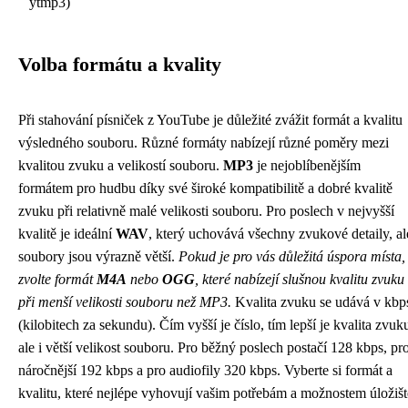
ytmp3)
Volba formátu a kvality
Při stahování písniček z YouTube je důležité zvážit formát a kvalitu
výsledného souboru. Různé formáty nabízejí různé poměry mezi
kvalitou zvuku a velikostí souboru.
MP3
je nejoblíbenějším
formátem pro hudbu díky své široké kompatibilitě a dobré kvalitě
zvuku při relativně malé velikosti souboru. Pro poslech v nejvyšší
kvalitě je ideální
WAV
, který uchovává všechny zvukové detaily, al
soubory jsou výrazně větší.
Pokud je pro vás důležitá úspora místa,
zvolte formát
M4A
nebo
OGG
, které nabízejí slušnou kvalitu zvuku
při menší velikosti souboru než MP3.
Kvalita zvuku se udává v kbp
(kilobitech za sekundu). Čím vyšší je číslo, tím lepší je kvalita zvuk
ale i větší velikost souboru. Pro běžný poslech postačí 128 kbps, pr
náročnější 192 kbps a pro audiofily 320 kbps. Vyberte si formát a
kvalitu, které nejlépe vyhovují vašim potřebám a možnostem úložišt