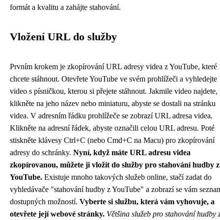
formát a kvalitu a zahájte stahování.
Vložení URL do služby
Prvním krokem je zkopírování URL adresy videa z YouTube, které
chcete stáhnout. Otevřete YouTube ve svém prohlížeči a vyhledejte
video s písničkou, kterou si přejete stáhnout. Jakmile video najdete,
klikněte na jeho název nebo miniaturu, abyste se dostali na stránku
videa. V adresním řádku prohlížeče se zobrazí URL adresa videa.
Klikněte na adresní řádek, abyste označili celou URL adresu. Poté
stiskněte klávesy Ctrl+C (nebo Cmd+C na Macu) pro zkopírování
adresy do schránky.
Nyní, když máte URL adresu videa
zkopírovanou, můžete ji vložit do služby pro stahování hudby z
YouTube.
Existuje mnoho takových služeb online, stačí zadat do
vyhledávače "stahování hudby z YouTube" a zobrazí se vám sezna
dostupných možností.
Vyberte si službu, která vám vyhovuje, a
otevřete její webové stránky.
Většina služeb pro stahování hudby 