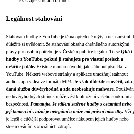
Užijte si hudbu offline!
Legálnost stahování
Stahování hudby z YouTube je téma opředené mýty a nejasnostmi. 
důležité si uvědomit, že stahování obsahu chráněného autorskými
právy pro osobní potřebu je v České republice legální.
To se týká i
hudby z YouTube, pokud ji stahujete pro vlastní poslech a
nešíříte ji dále.
Existuje mnoho návodů, jak stáhnout písničku z
YouTube. Některé webové stránky a aplikace umožňují stáhnout
audio stopu videa ve formátu MP3.
Je však důležité si ověřit, zda 
daná služba důvěryhodná a zda neobsahuje malware.
Používán
nedůvěryhodných stránek může vést k ohrožení vašeho soukromí a
bezpečnosti.
Pamatujte, že sdílení stažené hudby s ostatními nebo
její komerční využití je nelegální a může mít právní následky.
Vžd
je lepší a etičtější podporovat umělce nákupem jejich hudby nebo
streamováním z oficiálních zdrojů.