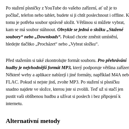
Po stažení písničky z YouTube do vašeho zařízení, ať už je to
počítač, telefon nebo tablet, budete si ji chtít poslechnout i offline. 
tomu je potřeba soubor správně uložit. Většinou si můžete vybrat,
kam se má soubor stáhnout.
Obvykle se jedná o složku „Stažené
soubory“ nebo „Downloads“.
Pokud chcete změnit umístění,
hledejte tlačítko „Procházet“ nebo „Vybrat složku“.
Před stažením si také zkontrolujte formát souboru.
Pro přehrávání
hudby je nejvhodnější formát MP3,
který podporuje většina zařízen
Některé weby a aplikace nabízejí i jiné formáty, například M4A ne
FLAC. Pokud si nejste jistí, zvolte MP3. Po stažení si písničku
snadno najdete ve složce, kterou jste si zvolili. Teď už si stačí jen
pustit vaši oblíbenou hudbu a užívat si poslech i bez připojení k
internetu.
Alternativní metody