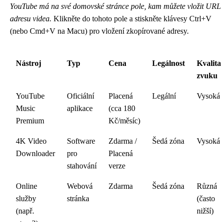
YouTube má na své domovské stránce pole, kam můžete vložit URL
adresu videa.
Klikněte do tohoto pole a stiskněte klávesy Ctrl+V
(nebo Cmd+V na Macu) pro vložení zkopírované adresy.
Nástroj
Typ
Cena
Legálnost
Kvalita
zvuku
YouTube
Oficiální
Placená
Legální
Vysoká
Music
aplikace
(cca 180
Premium
Kč/měsíc)
4K Video
Software
Zdarma /
Šedá zóna
Vysoká
Downloader
pro
Placená
stahování
verze
Online
Webová
Zdarma
Šedá zóna
Různá
služby
stránka
(často
(např.
nižší)