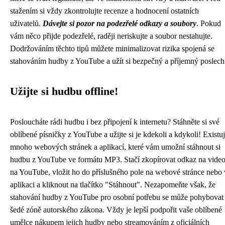
stažením si vždy zkontrolujte recenze a hodnocení ostatních
uživatelů.
Dávejte si pozor na podezřelé odkazy a soubory
. Pokud
vám něco přijde podezřelé, raději neriskujte a soubor nestahujte.
Dodržováním těchto tipů můžete minimalizovat rizika spojená se
stahováním hudby z YouTube a užít si bezpečný a příjemný poslech
Užijte si hudbu offline!
Posloucháte rádi hudbu i bez připojení k internetu? Stáhněte si své
oblíbené písničky z YouTube a užijte si je kdekoli a kdykoli! Existu
mnoho webových stránek a aplikací, které vám umožní stáhnout si
hudbu z YouTube ve formátu MP3. Stačí zkopírovat odkaz na vide
na YouTube, vložit ho do příslušného pole na webové stránce nebo 
aplikaci a kliknout na tlačítko "Stáhnout". Nezapomeňte však, že
stahování hudby z YouTube pro osobní potřebu se může pohybovat
šedé zóně autorského zákona. Vždy je lepší podpořit vaše oblíbené
umělce nákupem jejich hudby nebo streamováním z oficiálních