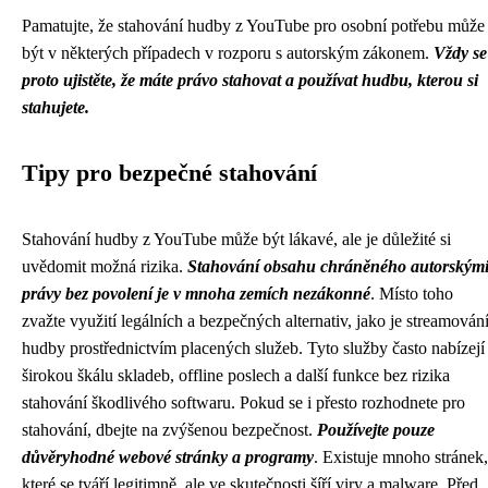
Pamatujte, že stahování hudby z YouTube pro osobní potřebu může
být v některých případech v rozporu s autorským zákonem.
Vždy se
proto ujistěte, že máte právo stahovat a používat hudbu, kterou si
stahujete.
Tipy pro bezpečné stahování
Stahování hudby z YouTube může být lákavé, ale je důležité si
uvědomit možná rizika.
Stahování obsahu chráněného autorským
právy bez povolení je v mnoha zemích nezákonné
. Místo toho
zvažte využití legálních a bezpečných alternativ, jako je streamován
hudby prostřednictvím placených služeb. Tyto služby často nabízejí
širokou škálu skladeb, offline poslech a další funkce bez rizika
stahování škodlivého softwaru. Pokud se i přesto rozhodnete pro
stahování, dbejte na zvýšenou bezpečnost.
Používejte pouze
důvěryhodné webové stránky a programy
. Existuje mnoho stránek,
které se tváří legitimně, ale ve skutečnosti šíří viry a malware. Před