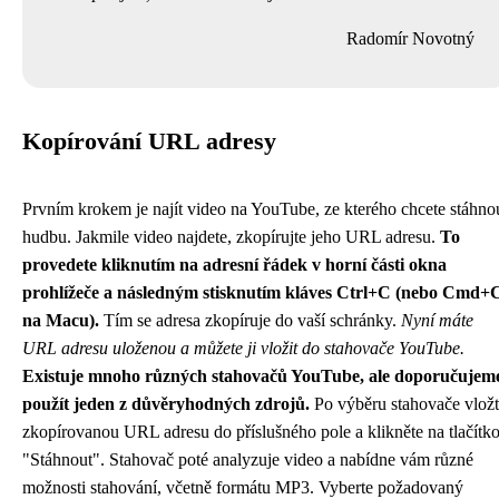
Radomír Novotný
Kopírování URL adresy
Prvním krokem je najít video na YouTube, ze kterého chcete stáhno
hudbu. Jakmile video najdete, zkopírujte jeho URL adresu.
To
provedete kliknutím na adresní řádek v horní části okna
prohlížeče a následným stisknutím kláves Ctrl+C (nebo Cmd+
na Macu).
Tím se adresa zkopíruje do vaší schránky.
Nyní máte
URL adresu uloženou a můžete ji vložit do stahovače YouTube.
Existuje mnoho různých stahovačů YouTube, ale doporučujem
použít jeden z důvěryhodných zdrojů.
Po výběru stahovače vlož
zkopírovanou URL adresu do příslušného pole a klikněte na tlačítk
"Stáhnout". Stahovač poté analyzuje video a nabídne vám různé
možnosti stahování, včetně formátu MP3. Vyberte požadovaný