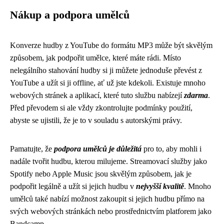
Nákup a podpora umělců
Konverze hudby z YouTube do formátu MP3 může být skvělým
způsobem, jak podpořit umělce, které máte rádi. Místo
nelegálního stahování hudby si ji můžete jednoduše převést z
YouTube a užít si ji offline, ať už jste kdekoli. Existuje mnoho
webových stránek a aplikací, které tuto službu nabízejí
zdarma
.
Před převodem si ale vždy zkontrolujte podmínky použití,
abyste se ujistili, že je to v souladu s autorskými právy.
Pamatujte, že
podpora umělců je důležitá
pro to, aby mohli i
nadále tvořit hudbu, kterou milujeme. Streamovací služby jako
Spotify nebo Apple Music jsou skvělým způsobem, jak je
podpořit legálně a užít si jejich hudbu v
nejvyšší kvalitě
. Mnoho
umělců také nabízí možnost zakoupit si jejich hudbu přímo na
svých webových stránkách nebo prostřednictvím platforem jako
Bandcamp.