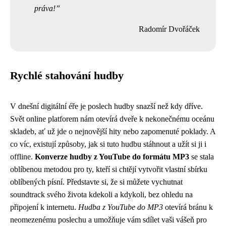
práva!
Radomír Dvořáček
Rychlé stahování hudby
V dnešní digitální éře je poslech hudby snazší než kdy dříve.
Svět online platforem nám otevírá dveře k nekonečnému oceánu
skladeb, ať už jde o nejnovější hity nebo zapomenuté poklady. A
co víc, existují způsoby, jak si tuto hudbu stáhnout a užít si ji i
offline.
Konverze hudby z YouTube do formátu MP3
se stala
oblíbenou metodou pro ty, kteří si chtějí vytvořit vlastní sbírku
oblíbených písní. Představte si, že si můžete vychutnat
soundtrack svého života kdekoli a kdykoli, bez ohledu na
připojení k internetu.
Hudba z YouTube do MP3
otevírá bránu k
neomezenému poslechu a umožňuje vám sdílet vaši vášeň pro