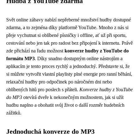
Hudba z YouTube zdarma
Svět online zábavy nabízí nepřeberné množství hudby dostupné
zdarma, a to zejména díky platformě YouTube. Mnoho z nás si
přeje vychutnat si oblíbené písničky i offline, ať už při sportu,
cestování nebo jen tak pro radost bez připojení k internetu. Právě
zde přichází na řadu možnost
konverze hudby z YouTube do
formátu MP3
. Díky snadno dostupným online nástrojům a
aplikacím je tento proces rychlý a jednoduchý. Představte si, že
si můžete vytvořit vlastní playlisty plné energie pro ranní běhání,
relaxační hudby pro odpočinek po náročném dni nebo
oblíbených hitů pro poslech s přáteli.
Konverze hudby z YouTube
do MP3
otevírá dveře k nekonečným možnostem, jak si užít
hudbu naplno a obohatit svůj život o další rozměr hudebních
zážitků.
Jednoduchá konverze do MP3