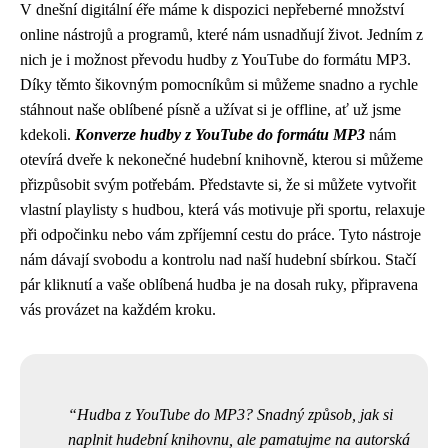
V dnešní digitální éře máme k dispozici nepřeberné množství
online nástrojů a programů, které nám usnadňují život. Jedním z
nich je i možnost převodu hudby z YouTube do formátu MP3.
Díky těmto šikovným pomocníkům si můžeme snadno a rychle
stáhnout naše oblíbené písně a užívat si je offline, ať už jsme
kdekoli.
Konverze hudby z YouTube do formátu MP3
nám
otevírá dveře k nekonečné hudební knihovně, kterou si můžeme
přizpůsobit svým potřebám. Představte si, že si můžete vytvořit
vlastní playlisty s hudbou, která vás motivuje při sportu, relaxuje
při odpočinku nebo vám zpříjemní cestu do práce. Tyto nástroje
nám dávají svobodu a kontrolu nad naší hudební sbírkou. Stačí
pár kliknutí a vaše oblíbená hudba je na dosah ruky, připravena
vás provázet na každém kroku.
Hudba z YouTube do MP3? Snadný způsob, jak si
naplnit hudební knihovnu, ale pamatujme na autorská