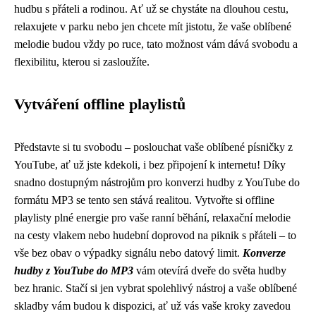
hudbu s přáteli a rodinou. Ať už se chystáte na dlouhou cestu,
relaxujete v parku nebo jen chcete mít jistotu, že vaše oblíbené
melodie budou vždy po ruce, tato možnost vám dává svobodu a
flexibilitu, kterou si zasloužíte.
Vytváření offline playlistů
Představte si tu svobodu – poslouchat vaše oblíbené písničky z
YouTube, ať už jste kdekoli, i bez připojení k internetu! Díky
snadno dostupným nástrojům pro konverzi hudby z YouTube do
formátu MP3 se tento sen stává realitou. Vytvořte si offline
playlisty plné energie pro vaše ranní běhání, relaxační melodie
na cesty vlakem nebo hudební doprovod na piknik s přáteli – to
vše bez obav o výpadky signálu nebo datový limit.
Konverze
hudby z YouTube do MP3
vám otevírá dveře do světa hudby
bez hranic. Stačí si jen vybrat spolehlivý nástroj a vaše oblíbené
skladby vám budou k dispozici, ať už vás vaše kroky zavedou