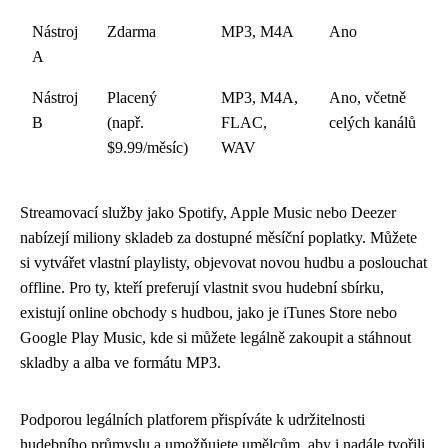
Nástroj
Zdarma
MP3, M4A
Ano
A
Nástroj
Placený
MP3, M4A,
Ano, včetně
B
(např.
FLAC,
celých kanálů
$9.99/měsíc)
WAV
Streamovací služby jako Spotify, Apple Music nebo Deezer
nabízejí miliony skladeb za dostupné měsíční poplatky. Můžete
si vytvářet vlastní playlisty, objevovat novou hudbu a poslouchat
offline. Pro ty, kteří preferují vlastnit svou hudební sbírku,
existují online obchody s hudbou, jako je iTunes Store nebo
Google Play Music, kde si můžete legálně zakoupit a stáhnout
skladby a alba ve formátu MP3.
Podporou legálních platforem přispíváte k udržitelnosti
hudebního průmyslu a umožňujete umělcům, aby i nadále tvořili