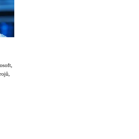
osoft,
rojů,