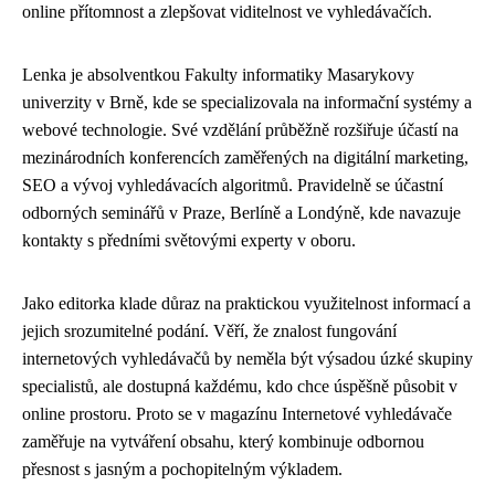
online přítomnost a zlepšovat viditelnost ve vyhledávačích.
Lenka je absolventkou Fakulty informatiky Masarykovy
univerzity v Brně, kde se specializovala na informační systémy a
webové technologie. Své vzdělání průběžně rozšiřuje účastí na
mezinárodních konferencích zaměřených na digitální marketing,
SEO a vývoj vyhledávacích algoritmů. Pravidelně se účastní
odborných seminářů v Praze, Berlíně a Londýně, kde navazuje
kontakty s předními světovými experty v oboru.
Jako editorka klade důraz na praktickou využitelnost informací a
jejich srozumitelné podání. Věří, že znalost fungování
internetových vyhledávačů by neměla být výsadou úzké skupiny
specialistů, ale dostupná každému, kdo chce úspěšně působit v
online prostoru. Proto se v magazínu Internetové vyhledávače
zaměřuje na vytváření obsahu, který kombinuje odbornou
přesnost s jasným a pochopitelným výkladem.