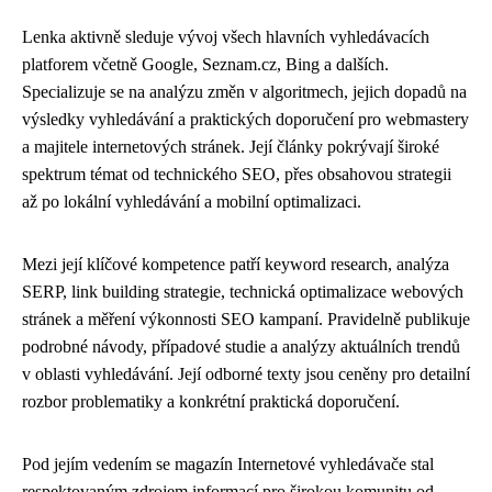
Lenka aktivně sleduje vývoj všech hlavních vyhledávacích
platforem včetně Google, Seznam.cz, Bing a dalších.
Specializuje se na analýzu změn v algoritmech, jejich dopadů na
výsledky vyhledávání a praktických doporučení pro webmastery
a majitele internetových stránek. Její články pokrývají široké
spektrum témat od technického SEO, přes obsahovou strategii
až po lokální vyhledávání a mobilní optimalizaci.
Mezi její klíčové kompetence patří keyword research, analýza
SERP, link building strategie, technická optimalizace webových
stránek a měření výkonnosti SEO kampaní. Pravidelně publikuje
podrobné návody, případové studie a analýzy aktuálních trendů
v oblasti vyhledávání. Její odborné texty jsou ceněny pro detailní
rozbor problematiky a konkrétní praktická doporučení.
Pod jejím vedením se magazín Internetové vyhledávače stal
respektovaným zdrojem informací pro širokou komunitu od