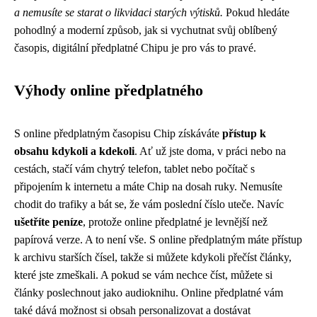
a nemusíte se starat o likvidaci starých výtisků.
Pokud hledáte
pohodlný a moderní způsob, jak si vychutnat svůj oblíbený
časopis, digitální předplatné Chipu je pro vás to pravé.
Výhody online předplatného
S online předplatným časopisu Chip získáváte
přístup k
obsahu kdykoli a kdekoli
. Ať už jste doma, v práci nebo na
cestách, stačí vám chytrý telefon, tablet nebo počítač s
připojením k internetu a máte Chip na dosah ruky. Nemusíte
chodit do trafiky a bát se, že vám poslední číslo uteče. Navíc
ušetříte peníze
, protože online předplatné je levnější než
papírová verze. A to není vše. S online předplatným máte přístup
k archivu starších čísel, takže si můžete kdykoli přečíst články,
které jste zmeškali. A pokud se vám nechce číst, můžete si
články poslechnout jako audioknihu. Online předplatné vám
také dává možnost si obsah personalizovat a dostávat