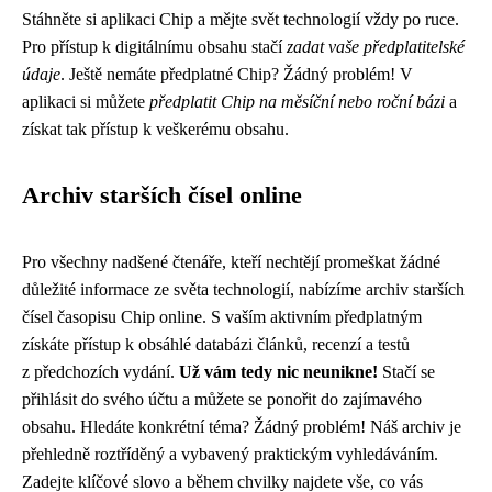
Stáhněte si aplikaci Chip a mějte svět technologií vždy po ruce.
Pro přístup k digitálnímu obsahu stačí
zadat vaše předplatitelské
údaje
. Ještě nemáte předplatné Chip? Žádný problém! V
aplikaci si můžete
předplatit Chip na měsíční nebo roční bázi
a
získat tak přístup k veškerému obsahu.
Archiv starších čísel online
Pro všechny nadšené čtenáře, kteří nechtějí promeškat žádné
důležité informace ze světa technologií, nabízíme archiv starších
čísel časopisu Chip online. S vaším aktivním předplatným
získáte přístup k obsáhlé databázi článků, recenzí a testů
z předchozích vydání.
Už vám tedy nic neunikne!
Stačí se
přihlásit do svého účtu a můžete se ponořit do zajímavého
obsahu. Hledáte konkrétní téma? Žádný problém! Náš archiv je
přehledně roztříděný a vybavený praktickým vyhledáváním.
Zadejte klíčové slovo a během chvilky najdete vše, co vás