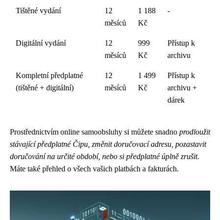
Tištěné vydání
12
1 188
-
měsíců
Kč
Digitální vydání
12
999
Přístup k
měsíců
Kč
archivu
Kompletní předplatné
12
1 499
Přístup k
(tištěné + digitální)
měsíců
Kč
archivu +
dárek
Prostřednictvím online samoobsluhy si můžete snadno
prodloužit
stávající předplatné Čipu, změnit doručovací adresu, pozastavit
doručování na určité období, nebo si předplatné úplně zrušit
.
Máte také přehled o všech vašich platbách a fakturách.