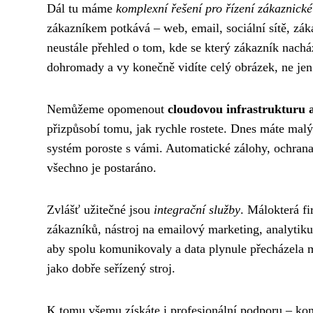
Dál tu máme
komplexní řešení pro řízení zákaznické
zákazníkem potkává – web, email, sociální sítě, zá
neustále přehled o tom, kde se který zákazník nachá
dohromady a vy konečně vidíte celý obrázek, ne jen
Nemůžeme opomenout
cloudovou infrastrukturu a
přizpůsobí tomu, jak rychle rostete. Dnes máte malý
systém poroste s vámi. Automatické zálohy, ochrana 
všechno je postaráno.
Zvlášť užitečné jsou
integrační služby
. Málokterá f
zákazníků, nástroj na emailový marketing, analytik
aby spolu komunikovaly a data plynule přecházela m
jako dobře seřízený stroj.
K tomu všemu získáte i profesionální podporu – kon