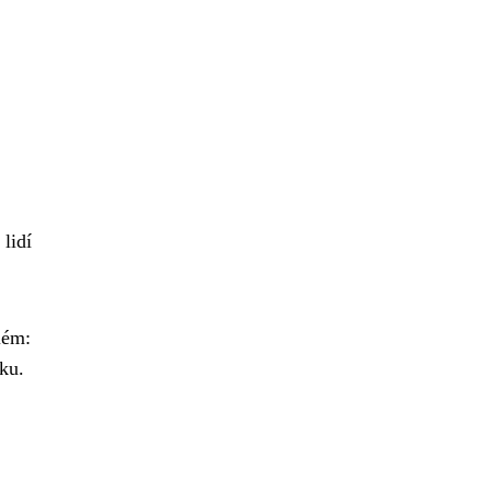
lidí
lém:
ku.