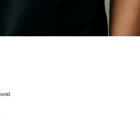
nosti
y