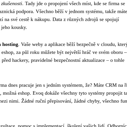
 zkušenosti
. Tady jde o propojení všech míst, kde se firma se
kaznická podpora. Všechno běží v jednom systému, takže mát
zí na své cestě k nákupu. Data z různých zdrojů se spojují
 jeho kousky.
 hosting
. Vaše weby a aplikace běží bezpečně v cloudu, kter
 eshop, za půl roku můžete být největší hráč ve svém oboru –
před hackery, pravidelné bezpečnostní aktualizace – o tohle
irma dnes pracuje jen s jedním systémem, že? Máte CRM na ř
u, možná eshop. Evoq dokáže všechny tyto systémy propojit t
ezi nimi. Žádné ruční přepisování, žádné chyby, všechno fu
zultace, pomoc s implementací, školení vašich lidí. Odborníc