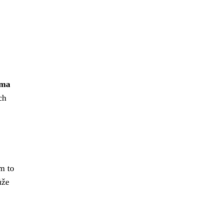
rma
ch
m to
ůže