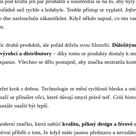
a pod křídla jen pár produktů a soustředila se na to, aby byly
ořádně než rychle a ledabyle. Tenhle přístup se vyplatil.
Info
ho dne naslouchala zákazníkům. Když někdo napsal, co mu va
om.
íc druhů produktů, ale pořád držela svou filozofii.
Důležitým
ýrobci a distributory
– díky tomu se produkty dostaly k 
xpanze. Všechno se dělo postupně, aby značka neztratila kont
žet krok s dobou. Technologie se mění rychlostí blesku a oni
naží se přinášet věci, které dávají smysl právě teď.
Celá histo
stále snažit být lepší.
moderní značku, která nabízí
kvalitu, pěkný design a férové 
ativní příběh o tom, že když máte jasnou představu a nevzdáte