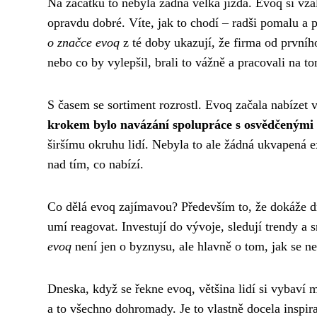
Na začátku to nebyla žádná velká jízda. Evoq si vzal
opravdu dobré. Víte, jak to chodí – radši pomalu a p
o značce evoq
z té doby ukazují, že firma od první
nebo co by vylepšil, brali to vážně a pracovali na t
S časem se sortiment rozrostl. Evoq začala nabízet v
krokem bylo navázání spolupráce s osvědčenými v
širšímu okruhu lidí. Nebyla to ale žádná ukvapená e
nad tím, co nabízí.
Co dělá evoq zajímavou? Především to, že dokáže dr
umí reagovat. Investují do vývoje, sledují trendy a s
evoq
není jen o byznysu, ale hlavně o tom, jak se neu
Dneska, když se řekne evoq, většina lidí si vybaví 
a to všechno dohromady. Je to vlastně docela inspir