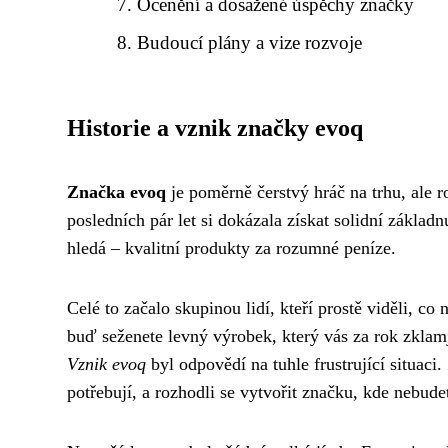
Ocenění a dosažené úspěchy značky
Budoucí plány a vize rozvoje
Historie a vznik značky evoq
Značka evoq
je poměrně čerstvý hráč na trhu, ale r
posledních pár let si dokázala získat solidní základ
hledá – kvalitní produkty za rozumné peníze.
Celé to začalo skupinou lidí, kteří prostě viděli, co
buď seženete levný výrobek, který vás za rok zkla
Vznik evoq
byl odpovědí na tuhle frustrující situaci
potřebují, a rozhodli se vytvořit značku, kde nebude