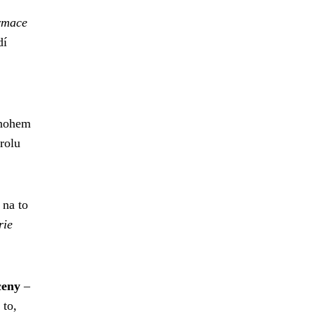
rmace
dí
mnohem
rolu
 na to
rie
ceny
–
 to,