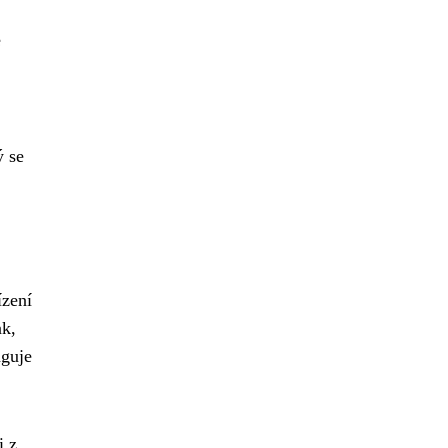
e
ý se
ízení
ak,
nguje
i z