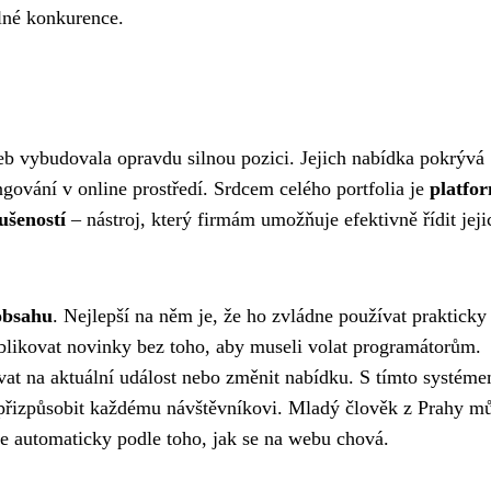
ilné konkurence.
žeb vybudovala opravdu silnou pozici. Jejich nabídka pokrývá
ngování v online prostředí. Srdcem celého portfolia je
platfo
ušeností
– nástroj, který firmám umožňuje efektivně řídit jeji
obsahu
. Nejlepší na něm je, že ho zvládne používat prakticky
blikovat novinky bez toho, aby museli volat programátorům.
govat na aktuální událost nebo změnit nabídku. S tímto systéme
e přizpůsobit každému návštěvníkovi. Mladý člověk z Prahy m
vše automaticky podle toho, jak se na webu chová.