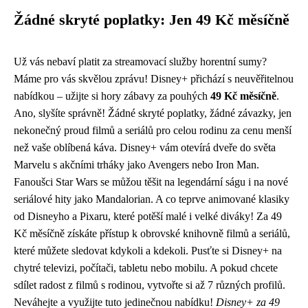
Žádné skryté poplatky: Jen 49 Kč měsíčně
Už vás nebaví platit za streamovací služby horentní sumy?
Máme pro vás skvělou zprávu! Disney+ přichází s neuvěřitelnou
nabídkou – užijte si hory zábavy za pouhých
49 Kč měsíčně
.
Ano, slyšíte správně! Žádné skryté poplatky, žádné závazky, jen
nekonečný proud filmů a seriálů pro celou rodinu za cenu menší
než vaše oblíbená káva. Disney+ vám otevírá dveře do světa
Marvelu s akčními trháky jako Avengers nebo Iron Man.
Fanoušci Star Wars se můžou těšit na legendární ságu i na nové
seriálové hity jako Mandalorian. A co teprve animované klasiky
od Disneyho a Pixaru, které potěší malé i velké diváky! Za 49
Kč měsíčně získáte přístup k obrovské knihovně filmů a seriálů,
které můžete sledovat kdykoli a kdekoli. Pusťte si Disney+ na
chytré televizi, počítači, tabletu nebo mobilu. A pokud chcete
sdílet radost z filmů s rodinou, vytvořte si až 7 různých profilů.
Neváhejte a využijte tuto jedinečnou nabídku!
Disney+ za 49