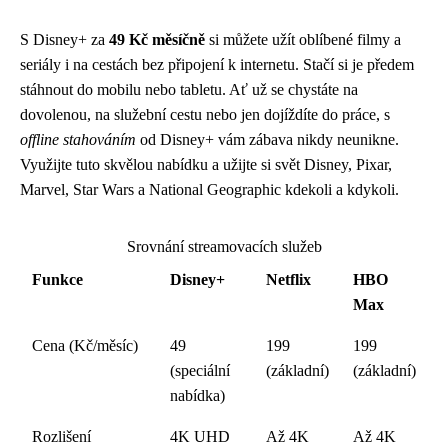
S Disney+ za
49 Kč měsíčně
si můžete užít oblíbené filmy a
seriály i na cestách bez připojení k internetu. Stačí si je předem
stáhnout do mobilu nebo tabletu. Ať už se chystáte na
dovolenou, na služební cestu nebo jen dojíždíte do práce, s
offline stahováním
od Disney+ vám zábava nikdy neunikne.
Využijte tuto skvělou nabídku a užijte si svět Disney, Pixar,
Marvel, Star Wars a National Geographic kdekoli a kdykoli.
Srovnání streamovacích služeb
Funkce
Disney+
Netflix
HBO
Max
Cena (Kč/měsíc)
49
199
199
(speciální
(základní)
(základní)
nabídka)
Rozlišení
4K UHD
Až 4K
Až 4K