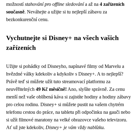
možností
stahování pro offline sledování
a až na
4 zařízeních
současně
. Neváhejte a užijte si tu nejlepší zábavu za
bezkonkurenční cenu.
Vychutnejte si Disney+ na všech vašich
zařízeních
Užijte si pohádky od Disneyho, napínavé filmy od Marvelu a
hvězdné války kdekoliv a kdykoliv s Disney+. A to nejlepší?
Právě teď si můžete užít tuto streamovací platformu za
neuvěřitelných
49 Kč měsíčně!
Ano, slyšíte správně. Za cenu
menší než vaše oblíbená káva si zajistíte hodiny a hodiny zábavy
pro celou rodinu. Disney+ si můžete pustit na vašem chytrém
telefonu cestou do práce, na tabletu při odpočinku na gauči nebo
si užít filmové maratony na velké obrazovce vašeho televizoru.
Ať už jste kdekoliv,
Disney+ je vám vždy nablízku.