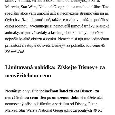
knihovně filmů, seriálů a dokumentů od Disneyho, Pixaru,
Marvelu, Star Wars, National Geographic a mnoho dalšího. Tato
speciální akce vám umožní užít si neomezené streamování na až
čtyřech zařízeních současně, takže se o zábavu můžete podělit s
celou rodinou. Vychutnejte si nejnovější filmové trháky, klasické
animáky, napínavé seriály a fascinující dokumenty – to vše v
nejvyšší kvalitě obrazu a zvuku. Nenechte si ujít tuto jedinečnou
příležitost a vstupte do světa Disney+ za pohádkovou cenu
49
Kč měsíčně
.
Limitovaná nabídka: Získejte Disney+ za
neuvěřitelnou cenu
Neotálejte a využijte
jedinečnou šanci získat Disney+ za
neuvěřitelnou cenu
! Jen po
omezenou dobu
si můžete užít
neomezený přístup k filmům a seriálům od Disney, Pixar,
Marvel, Star Wars a National Geographic za pouhých
49 Kč