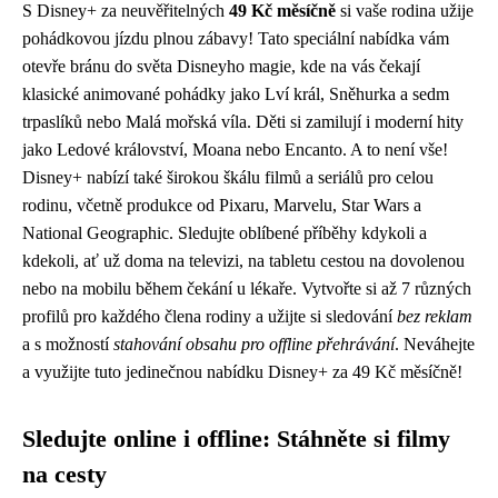
S Disney+ za neuvěřitelných
49 Kč měsíčně
si vaše rodina užije
pohádkovou jízdu plnou zábavy! Tato speciální nabídka vám
otevře bránu do světa Disneyho magie, kde na vás čekají
klasické animované pohádky jako Lví král, Sněhurka a sedm
trpaslíků nebo Malá mořská víla. Děti si zamilují i moderní hity
jako Ledové království, Moana nebo Encanto. A to není vše!
Disney+ nabízí také širokou škálu filmů a seriálů pro celou
rodinu, včetně produkce od Pixaru, Marvelu, Star Wars a
National Geographic. Sledujte oblíbené příběhy kdykoli a
kdekoli, ať už doma na televizi, na tabletu cestou na dovolenou
nebo na mobilu během čekání u lékaře. Vytvořte si až 7 různých
profilů pro každého člena rodiny a užijte si sledování
bez reklam
a s možností
stahování obsahu pro offline přehrávání
. Neváhejte
a využijte tuto jedinečnou nabídku Disney+ za 49 Kč měsíčně!
Sledujte online i offline: Stáhněte si filmy
na cesty