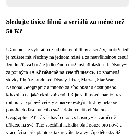
Sledujte tisíce filmů a seriálů za méně než
50 Kč
Už nemusíte vybírat mezi oblíbenými filmy a seriály, protože teď
je můžete mít všechny na jednom místě a za neuvěřitelnou cenu!
Jen do
20. září
máte jedinečnou možnost přihlásit se k Disney+
za pouhých
49 Kč měsíčně na celé tři měsíce
. To znamená
stovky filmů z produkce Disney, Pixar, Marvel, Star Wars,
National Geographic a mnoho dalšího obsahu dostupného
kdykoli a na jakémkoli zařízení. Užijte si filmové maratony s
rodinou, napínavé večery s marvelovskými hrdiny nebo se
ponořte do fascinujícího světa dokumentů od National
Geographic. Ať už vás baví cokoli, s Disney+ si zaručeně
přijdete na své. Tato speciální nabídka platí pouze pro nové a
vracející se předplatitele, tak neváhejte a využijte této skvělé