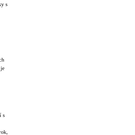
ky s
ch
 je
í s
rok,