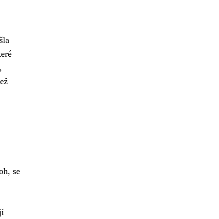
šla
teré
,
než
oh, se
jí