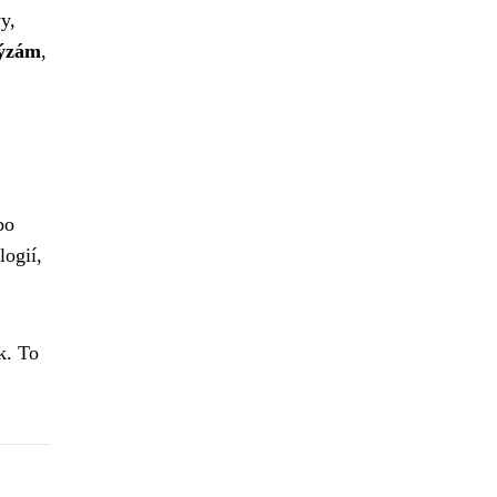
y,
lýzám
,
bo
logií,
k. To