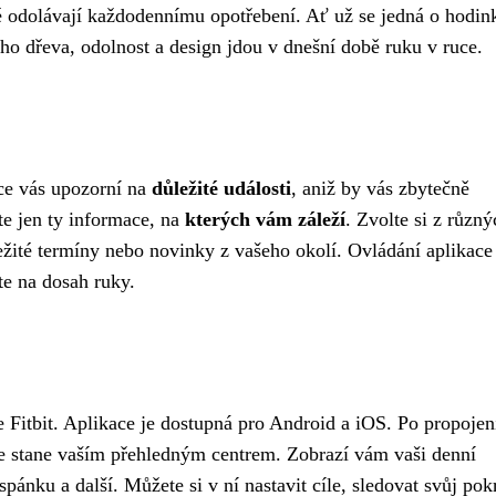
ké odolávají každodennímu opotřebení. Ať už se jedná o hodin
o dřeva, odolnost a design jdou v dnešní době ruku v ruce.
ce vás upozorní na
důležité události
, aniž by vás zbytečně
jte jen ty informace, na
kterých vám záleží
. Zvolte si z různý
ležité termíny nebo novinky z vašeho okolí. Ovládání aplikace
ete na dosah ruky.
 Fitbit. Aplikace je dostupná pro Android a iOS. Po propojen
se stane vaším přehledným centrem. Zobrazí vám vaši denní
 spánku a další. Můžete si v ní nastavit cíle, sledovat svůj pok