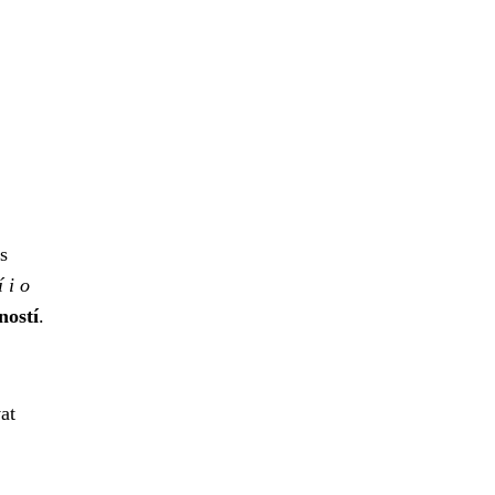
s
 i o
ností
.
at