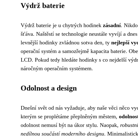
Výdrž baterie
Výdrž baterie je u chytrých hodinek
zásadní
. Nikdo
šťáva. Naštěstí se technologie neustále vyvíjí a dn
levnější hodinky zvládnou sotva den, ty
nejlepší vy
operační systém a samozřejmě kapacita baterie. Obe
LCD. Pokud tedy hledáte hodinky s co nejdelší výd
náročným operačním systémem.
Odolnost a design
Dnešní svět od nás vyžaduje, aby naše věci něco vyd
kterým se proplétáme přeplněným městem,
odolnost
odolnost nemusí být na úkor stylu. Naopak,
robustní
nedílnou součástí moderního designu
. Minimalistick