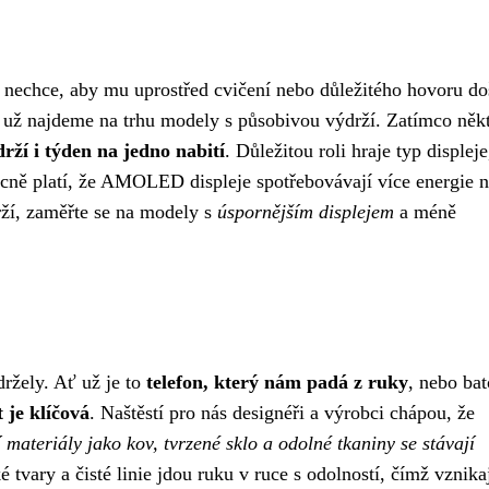
 nechce, aby mu uprostřed cvičení nebo důležitého hovoru do
es už najdeme na trhu modely s působivou výdrží. Zatímco něk
drží i týden na jedno nabití
. Důležitou roli hraje typ displeje
cně platí, že AMOLED displeje spotřebovávají více energie 
rží, zaměřte se na modely s
úspornějším displejem
a méně
ržely. Ať už je to
telefon, který nám padá z ruky
, nebo bat
 je klíčová
. Naštěstí pro nás designéři a výrobci chápou, že
 materiály jako kov, tvrzené sklo a odolné tkaniny se stávají
é tvary a čisté linie jdou ruku v ruce s odolností, čímž vznika