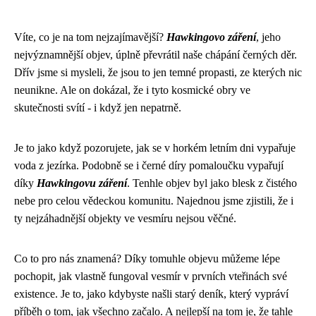
Víte, co je na tom nejzajímavější?
Hawkingovo záření
, jeho
nejvýznamnější objev, úplně převrátil naše chápání černých děr.
Dřív jsme si mysleli, že jsou to jen temné propasti, ze kterých nic
neunikne. Ale on dokázal, že i tyto kosmické obry ve
skutečnosti svítí - i když jen nepatrně.
Je to jako když pozorujete, jak se v horkém letním dni vypařuje
voda z jezírka. Podobně se i černé díry pomaloučku vypařují
díky
Hawkingovu záření
. Tenhle objev byl jako blesk z čistého
nebe pro celou vědeckou komunitu. Najednou jsme zjistili, že i
ty nejzáhadnější objekty ve vesmíru nejsou věčné.
Co to pro nás znamená? Díky tomuhle objevu můžeme lépe
pochopit, jak vlastně fungoval vesmír v prvních vteřinách své
existence. Je to, jako kdybyste našli starý deník, který vypráví
příběh o tom, jak všechno začalo. A nejlepší na tom je, že tahle