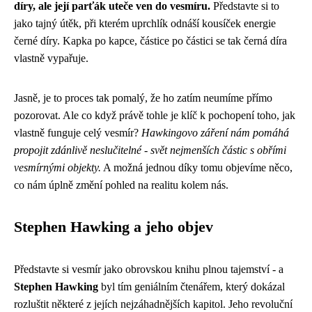
díry, ale její parťák uteče ven do vesmíru.
Představte si to
jako tajný útěk, při kterém uprchlík odnáší kousíček energie
černé díry. Kapka po kapce, částice po částici se tak černá díra
vlastně vypařuje.
Jasně, je to proces tak pomalý, že ho zatím neumíme přímo
pozorovat. Ale co když právě tohle je klíč k pochopení toho, jak
vlastně funguje celý vesmír?
Hawkingovo záření nám pomáhá
propojit zdánlivě neslučitelné - svět nejmenších částic s obřími
vesmírnými objekty.
A možná jednou díky tomu objevíme něco,
co nám úplně změní pohled na realitu kolem nás.
Stephen Hawking a jeho objev
Představte si vesmír jako obrovskou knihu plnou tajemství - a
Stephen Hawking
byl tím geniálním čtenářem, který dokázal
rozluštit některé z jejích nejzáhadnějších kapitol. Jeho revoluční