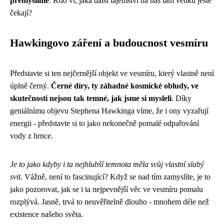
přemýšlíme
. Kdo ví, jaká další tajemství na nás tam venku ještě
čekají?
Hawkingovo záření a budoucnost vesmíru
Představte si ten nejčernější objekt ve vesmíru, který vlastně není
úplně černý.
Černé díry, ty záhadné kosmické obludy, ve
skutečnosti nejsou tak temné, jak jsme si mysleli
. Díky
geniálnímu objevu Stephena Hawkinga víme, že i ony vyzařují
energii - představte si to jako nekonečně pomalé odpařování
vody z hrnce.
Je to jako kdyby i ta nejhlubší temnota měla svůj vlastní slabý
svit
. Vážně, není to fascinující? Když se nad tím zamyslíte, je to
jako pozorovat, jak se i ta nejpevnější věc ve vesmíru pomalu
rozplývá. Jasně, trvá to neuvěřitelně dlouho - mnohem déle než
existence našeho světa.