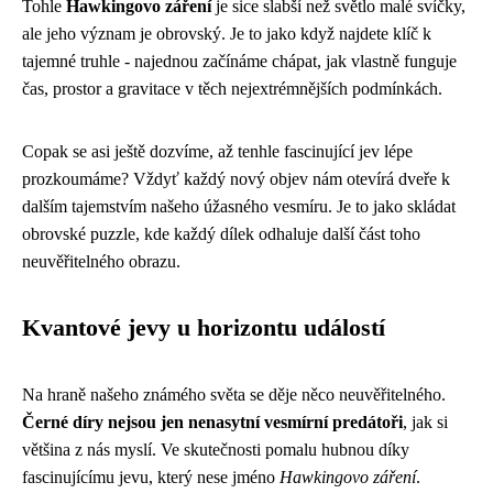
Tohle
Hawkingovo záření
je sice slabší než světlo malé svíčky,
ale jeho význam je obrovský. Je to jako když najdete klíč k
tajemné truhle - najednou začínáme chápat, jak vlastně funguje
čas, prostor a gravitace v těch nejextrémnějších podmínkách.
Copak se asi ještě dozvíme, až tenhle fascinující jev lépe
prozkoumáme? Vždyť každý nový objev nám otevírá dveře k
dalším tajemstvím našeho úžasného vesmíru. Je to jako skládat
obrovské puzzle, kde každý dílek odhaluje další část toho
neuvěřitelného obrazu.
Kvantové jevy u horizontu událostí
Na hraně našeho známého světa se děje něco neuvěřitelného.
Černé díry nejsou jen nenasytní vesmírní predátoři
, jak si
většina z nás myslí. Ve skutečnosti pomalu hubnou díky
fascinujícímu jevu, který nese jméno
Hawkingovo záření
.