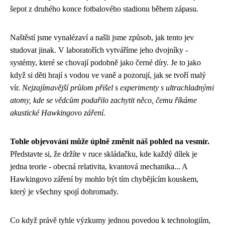
šepot z druhého konce fotbalového stadionu během zápasu.
Naštěstí jsme vynalézaví a našli jsme způsob, jak tento jev
studovat jinak. V laboratořích vytváříme jeho dvojníky -
systémy, které se chovají podobně jako černé díry. Je to jako
když si děti hrají s vodou ve vaně a pozorují, jak se tvoří malý
vír.
Nejzajímavější průlom přišel s experimenty s ultrachladnými
atomy, kde se vědcům podařilo zachytit něco, čemu říkáme
akustické Hawkingovo záření.
Tohle objevování může úplně změnit náš pohled na vesmír.
Představte si, že držíte v ruce skládačku, kde každý dílek je
jedna teorie - obecná relativita, kvantová mechanika... A
Hawkingovo záření by mohlo být tím chybějícím kouskem,
který je všechny spojí dohromady.
Co když právě tyhle výzkumy jednou povedou k technologiím,