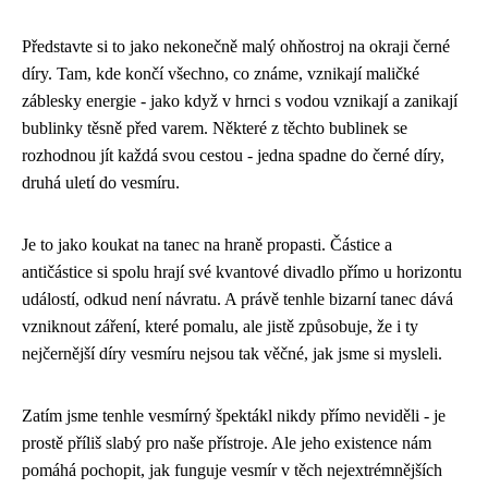
Představte si to jako nekonečně malý ohňostroj na okraji černé
díry. Tam, kde končí všechno, co známe, vznikají maličké
záblesky energie - jako když v hrnci s vodou vznikají a zanikají
bublinky těsně před varem. Některé z těchto bublinek se
rozhodnou jít každá svou cestou - jedna spadne do černé díry,
druhá uletí do vesmíru.
Je to jako koukat na tanec na hraně propasti. Částice a
antičástice si spolu hrají své kvantové divadlo přímo u horizontu
událostí, odkud není návratu. A právě tenhle bizarní tanec dává
vzniknout záření, které pomalu, ale jistě způsobuje, že i ty
nejčernější díry vesmíru nejsou tak věčné, jak jsme si mysleli.
Zatím jsme tenhle vesmírný špektákl nikdy přímo neviděli - je
prostě příliš slabý pro naše přístroje. Ale jeho existence nám
pomáhá pochopit, jak funguje vesmír v těch nejextrémnějších