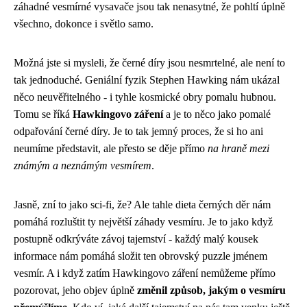
záhadné vesmírné vysavače jsou tak nenasytné, že pohltí úplně
všechno, dokonce i světlo samo.
Možná jste si mysleli, že černé díry jsou nesmrtelné, ale není to
tak jednoduché. Geniální fyzik Stephen Hawking nám ukázal
něco neuvěřitelného - i tyhle kosmické obry pomalu hubnou.
Tomu se říká
Hawkingovo záření
a je to něco jako pomalé
odpařování černé díry. Je to tak jemný proces, že si ho ani
neumíme představit, ale přesto se děje přímo
na hraně mezi
známým a neznámým vesmírem
.
Jasně, zní to jako sci-fi, že? Ale tahle dieta černých děr nám
pomáhá rozluštit ty největší záhady vesmíru. Je to jako když
postupně odkrýváte závoj tajemství - každý malý kousek
informace nám pomáhá složit ten obrovský puzzle jménem
vesmír. A i když zatím Hawkingovo záření nemůžeme přímo
pozorovat, jeho objev úplně
změnil způsob, jakým o vesmíru