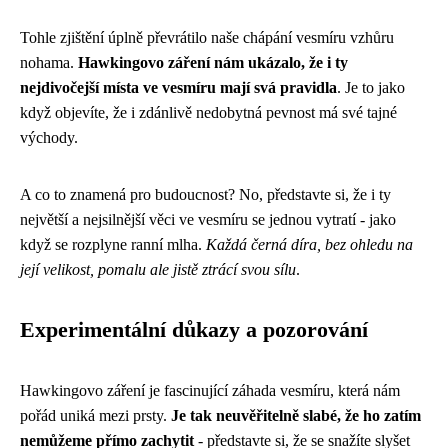
Tohle zjištění úplně převrátilo naše chápání vesmíru vzhůru
nohama.
Hawkingovo záření nám ukázalo, že i ty
nejdivočejší místa ve vesmíru mají svá pravidla
. Je to jako
když objevíte, že i zdánlivě nedobytná pevnost má své tajné
východy.
A co to znamená pro budoucnost? No, představte si, že i ty
největší a nejsilnější věci ve vesmíru se jednou vytratí - jako
když se rozplyne ranní mlha.
Každá černá díra, bez ohledu na
její velikost, pomalu ale jistě ztrácí svou sílu
.
Experimentální důkazy a pozorování
Hawkingovo záření je fascinující záhada vesmíru, která nám
pořád uniká mezi prsty.
Je tak neuvěřitelně slabé, že ho zatím
nemůžeme přímo zachytit
- představte si, že se snažíte slyšet