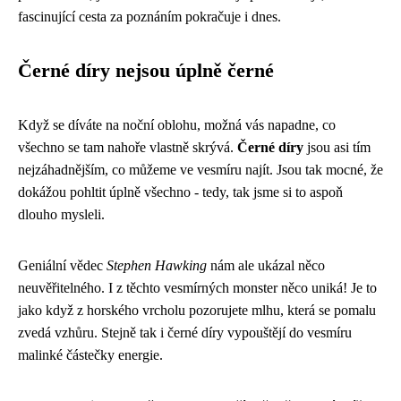
fascinující cesta za poznáním pokračuje i dnes.
Černé díry nejsou úplně černé
Když se díváte na noční oblohu, možná vás napadne, co
všechno se tam nahoře vlastně skrývá.
Černé díry
jsou asi tím
nejzáhadnějším, co můžeme ve vesmíru najít. Jsou tak mocné, že
dokážou pohltit úplně všechno - tedy, tak jsme si to aspoň
dlouho mysleli.
Geniální vědec
Stephen Hawking
nám ale ukázal něco
neuvěřitelného. I z těchto vesmírných monster něco uniká! Je to
jako když z horského vrcholu pozorujete mlhu, která se pomalu
zvedá vzhůru. Stejně tak i černé díry vypouštějí do vesmíru
malinké částečky energie.