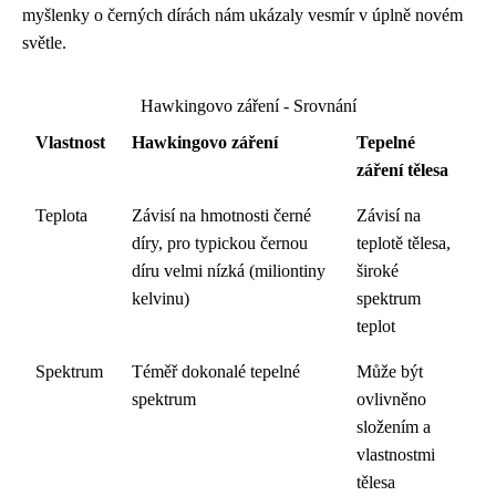
myšlenky o černých dírách nám ukázaly vesmír v úplně novém
světle.
Hawkingovo záření - Srovnání
Vlastnost
Hawkingovo záření
Tepelné
záření tělesa
Teplota
Závisí na hmotnosti černé
Závisí na
díry, pro typickou černou
teplotě tělesa,
díru velmi nízká (miliontiny
široké
kelvinu)
spektrum
teplot
Spektrum
Téměř dokonalé tepelné
Může být
spektrum
ovlivněno
složením a
vlastnostmi
tělesa