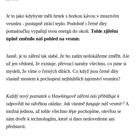
Je to jako kdybyste měli hrnek s horkou kávou v mrazivém
vesmíru - postupně ztrácí teplo. Podobně i černé díry
pomaloučku vypařují svou energii do okolí.
Tohle zjištění
úplně změnilo náš pohled na vesmír.
Jasně, je to záření tak slabé, že ho zatím nedokážeme změřit. Ale
už jen vědomí, že existuje, převrací naruby všechno, co jsme si
mysleli, že víme o černých dírách. Co když jsou černé díry
vlastně mostem k pochopení nejhlubších tajemství vesmíru?
Každý nový poznatek o Hawkingově záření nás přibližuje k
odpovědi na odvěkou otázku: Jak vlastně funguje náš vesmír?
A
možná jednou, až tohle všechno lépe pochopíme, otevřou se
nám dveře k technologiím, které si dnes nedovedeme ani
představit.