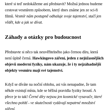
které si teď nedokážeme ani představit? Možná jednou budeme
cestovat vesmírem způsobem, který dnes známe jen ze sci-fi
filmů.
Vesmír nám postupně odhaluje svoje tajemství, stačí jen
vědět, kde a jak se dívat.
Záhady a otázky pro budoucnost
Představte si něco tak neuvěřitelného jako černou díru, která
není úplně černá.
Hawkingovo záření, jeden z nejúžasnějších
objevů moderní fyziky, nám ukazuje, že i ty nejzáhadnější
objekty vesmíru mají své tajemství.
Když se díváte na noční oblohu, asi vás nenapadne, že tam
někde existují místa, kde se běžná pravidla fyziky hroutí. A
přece je to tak!
Černé díry nejsou jen kosmické vysavače, které
všechno pohltí - ve skutečnosti vydávají nepatrné množství
záření.