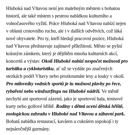
Hluboká nad Vltavou není jen malebným městem s bohatou
historií, ale také místem s pestrou nabídkou kulturního a
volnočasového vyžití. Práce Hluboká nad Vltavou nabízí nejen
v oblasti cestovního ruchu, ale i v dalších odvětvích, což láká
nové obyvatele. Pro ty, kteří hledají pracovní pozice, Hluboká
nad Vltavou představuje zajímavé příležitosti. Město se pyšní
krásným zámkem, který je dějištěm mnoha kulturních akcí,
koncertů a výstav.
Okolí Hluboké nabízí nespočet možností pro
turistiku a cykloturistiku
, ať už se vydáte po značených
stezkách podél Vltavy nebo prozkoumáte lesy a louky v okolí.
Pro milovníky vodních sportů je tu možnost plavby po řece,
rybaření nebo windsurfingu na Hluboké nádrži.
Ve městě
nechybí ani sportovní zázemí, jako je sportovní hala, tenisové
kurty nebo golfové hřiště.
Rodiny s dětmi ocení dětská hřiště,
zoologickou zahradu v Hluboké nad Vltavou a zábavní park.
Bohatá nabídka restaurací, kaváren a cukráren uspokojí i ty
nejnáročnější gurmány.