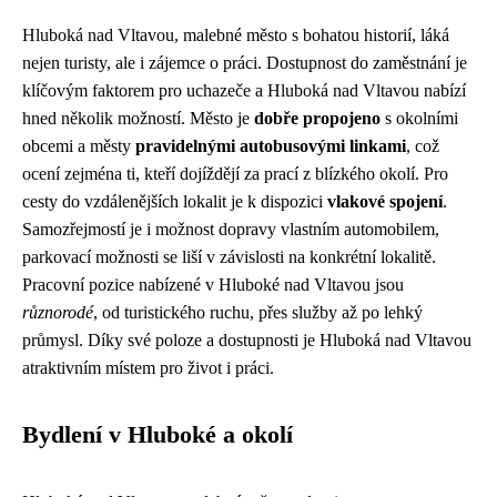
Hluboká nad Vltavou, malebné město s bohatou historií, láká
nejen turisty, ale i zájemce o práci. Dostupnost do zaměstnání je
klíčovým faktorem pro uchazeče a Hluboká nad Vltavou nabízí
hned několik možností. Město je
dobře propojeno
s okolními
obcemi a městy
pravidelnými autobusovými linkami
, což
ocení zejména ti, kteří dojíždějí za prací z blízkého okolí. Pro
cesty do vzdálenějších lokalit je k dispozici
vlakové spojení
.
Samozřejmostí je i možnost dopravy vlastním automobilem,
parkovací možnosti se liší v závislosti na konkrétní lokalitě.
Pracovní pozice nabízené v Hluboké nad Vltavou jsou
různorodé
, od turistického ruchu, přes služby až po lehký
průmysl. Díky své poloze a dostupnosti je Hluboká nad Vltavou
atraktivním místem pro život i práci.
Bydlení v Hluboké a okolí