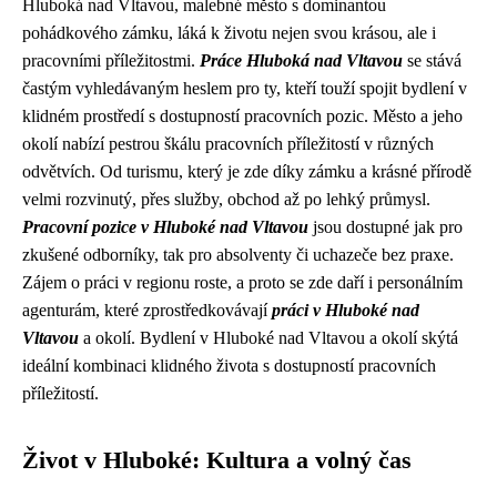
Hluboká nad Vltavou, malebné město s dominantou
pohádkového zámku, láká k životu nejen svou krásou, ale i
pracovními příležitostmi.
Práce Hluboká nad Vltavou
se stává
častým vyhledávaným heslem pro ty, kteří touží spojit bydlení v
klidném prostředí s dostupností pracovních pozic. Město a jeho
okolí nabízí pestrou škálu pracovních příležitostí v různých
odvětvích. Od turismu, který je zde díky zámku a krásné přírodě
velmi rozvinutý, přes služby, obchod až po lehký průmysl.
Pracovní pozice v Hluboké nad Vltavou
jsou dostupné jak pro
zkušené odborníky, tak pro absolventy či uchazeče bez praxe.
Zájem o práci v regionu roste, a proto se zde daří i personálním
agenturám, které zprostředkovávají
práci v Hluboké nad
Vltavou
a okolí. Bydlení v Hluboké nad Vltavou a okolí skýtá
ideální kombinaci klidného života s dostupností pracovních
příležitostí.
Život v Hluboké: Kultura a volný čas