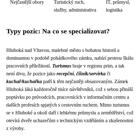
Nejčastější obory
Turistický ruch,
IT, průmysl,
služby, administrativa
logistika
Typy pozic: Na co se specializovat?
Hluboká nad Vltavou, malebné město s bohatou historií a
dominantou v podobě pohádkového zámku, nabízí pestrou škálu
pracovních příležitostí.
Turismus
hraje v regionu prim, a tak
není divu, že pozice jako
recepční
,
číšník/servírka
či
kuchař/kuchařka
patří k těm nejčastěji obsazovaným. Zámek
Hluboká láká každoročně tisíce návštěvníků, což s sebou přináší
poptávku po průvodcích, pracovnících v informačním centru a
dalších profesích spjatých s cestovním ruchem. Mimo turismus
se v Hluboké a okolí daří i lehkému průmyslu a zemědělství, což
otevírá dveře uchazečům s technickým vzděláním a zkušenostmi
z výroby.