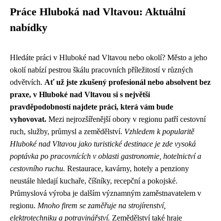
Práce Hluboká nad Vltavou: Aktuální
nabídky
Hledáte práci v Hluboké nad Vltavou nebo okolí? Město a jeho
okolí nabízí pestrou škálu pracovních příležitostí v různých
odvětvích.
Ať už jste zkušený profesionál nebo absolvent bez
praxe, v Hluboké nad Vltavou si s největší
pravděpodobností najdete práci, která vám bude
vyhovovat.
Mezi nejrozšířenější obory v regionu patří cestovní
ruch, služby, průmysl a zemědělství.
Vzhledem k popularitě
Hluboké nad Vltavou jako turistické destinace je zde vysoká
poptávka po pracovnících v oblasti gastronomie, hotelnictví a
cestovního ruchu.
Restaurace, kavárny, hotely a penziony
neustále hledají kuchaře, číšníky, recepční a pokojské.
Průmyslová výroba je dalším významným zaměstnavatelem v
regionu.
Mnoho firem se zaměřuje na strojírenství,
elektrotechniku a potravinářství.
Zemědělství také hraje