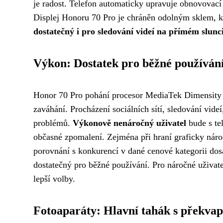
je radost. Telefon automaticky upravuje obnovovací 
Displej Honoru 70 Pro je chráněn odolným sklem, k
dostatečný i pro sledování videí na přímém slunci
Výkon: Dostatek pro běžné používán
Honor 70 Pro pohání procesor MediaTek Dimensity 8
zaváhání. Procházení sociálních sítí, sledování vide
problémů.
Výkonově nenáročný uživatel
bude s te
občasné zpomalení. Zejména při hraní graficky nár
porovnání s konkurencí v dané cenové kategorii d
dostatečný pro běžné používání. Pro náročné uživatele
lepší volby.
Fotoaparáty: Hlavní tahák s překva