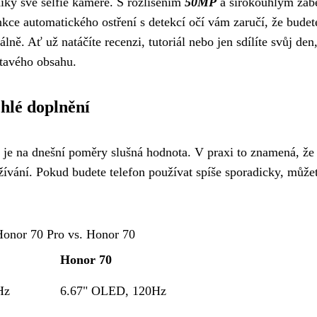
ky své selfie kameře. S rozlišením
50MP
a širokoúhlým záb
kce automatického ostření s detekcí očí vám zaručí, že bude
ně. Ať už natáčíte recenzi, tutoriál nebo jen sdílíte svůj den
tavého obsahu.
chlé doplnění
 je na dnešní poměry slušná hodnota. V praxi to znamená, že
ívání. Pokud budete telefon používat spíše sporadicky, může
Honor 70 Pro vs. Honor 70
Honor 70
Hz
6.67" OLED, 120Hz