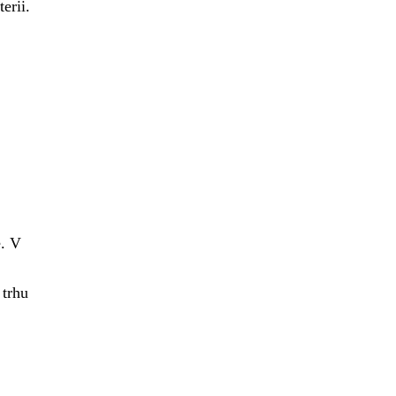
erii.
e. V
 trhu