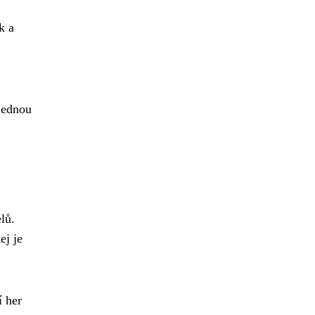
k a
 jednou
lů.
ej je
í her