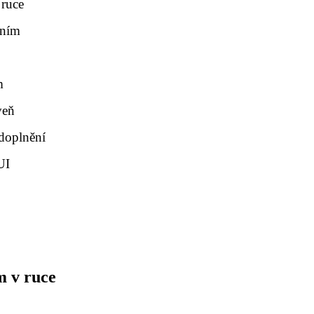
 ruce
áním
m
veň
 doplnění
UI
m v ruce