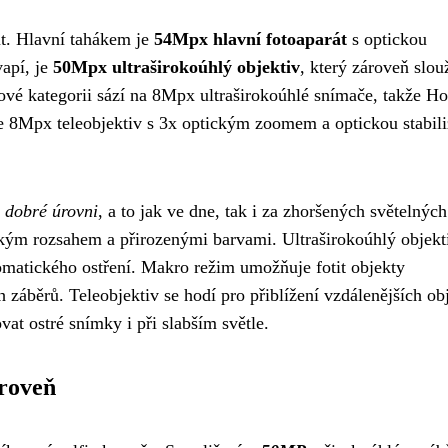
ut. Hlavní tahákem je
54Mpx hlavní fotoaparát
s optickou
vapí, je
50Mpx ultraširokoúhlý objektiv
, který zároveň slou
ové kategorii sází na 8Mpx ultraširokoúhlé snímače, takže H
je 8Mpx teleobjektiv s 3x optickým zoomem a optickou stabili
i dobré úrovni
, a to jak ve dne, tak i za zhoršených světelných
kým rozsahem a přirozenými barvami. Ultraširokoúhlý objekt
tomatického ostření. Makro režim umožňuje fotit objekty
h záběrů. Teleobjektiv se hodí pro přiblížení vzdálenějších ob
ovat ostré snímky i při slabším světle.
úroveň