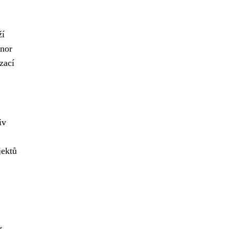
ží
onor
zací
iv
jektů