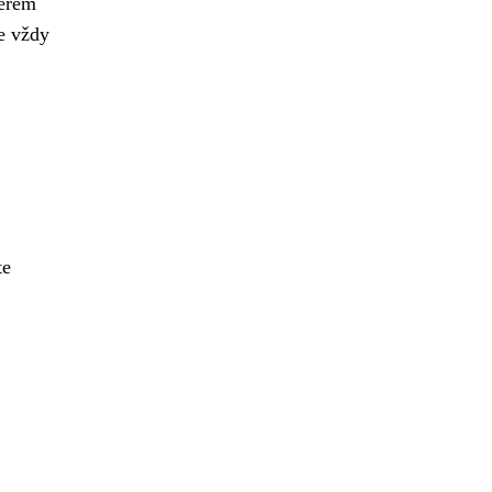
ěrem
te vždy
,
te