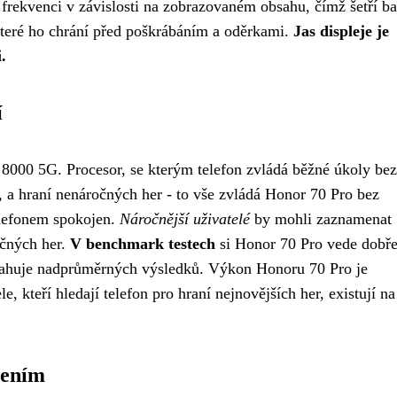
frekvenci v závislosti na zobrazovaném obsahu, čímž šetří bat
teré ho chrání před poškrábáním a oděrkami.
Jas displeje je
.
í
000 5G. Procesor, se kterým telefon zvládá běžné úkoly bez
í, a hraní nenáročných her - to vše zvládá Honor 70 Pro bez
lefonem spokojen.
Náročnější uživatelé
by mohli zaznamenat
očných her.
V benchmark testech
si Honor 70 Pro vede dobř
osahuje nadprůměrných výsledků. Výkon Honoru 70 Pro je
, kteří hledají telefon pro hraní nejnovějších her, existují na
pením