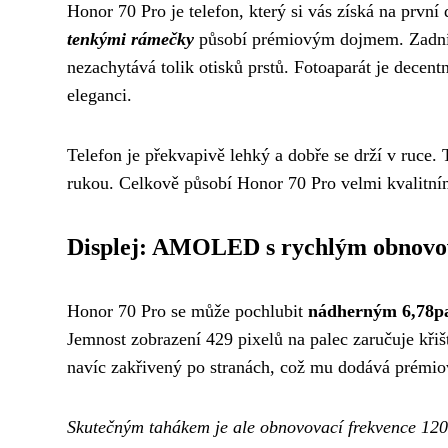
Honor 70 Pro je telefon, který si vás získá na první
tenkými rámečky
působí prémiovým dojmem. Zadní st
nezachytává tolik otisků prstů. Fotoaparát je decent
eleganci.
Telefon je překvapivě lehký a dobře se drží v ruce. 
rukou. Celkově působí Honor 70 Pro velmi kvalit
Displej: AMOLED s rychlým obnov
Honor 70 Pro se může pochlubit
nádherným 6,78p
Jemnost zobrazení 429 pixelů na palec zaručuje křiš
navíc zakřivený po stranách, což mu dodává prémio
Skutečným tahákem je ale obnovovací frekvence 120