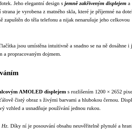
 dotek. Jeho elegantní design s
jemně zakřiveným displejem
a
rana je vyrobena z matného skla, které je příjemné na dote
ně zapuštěn do těla telefonu a nijak nenarušuje jeho celkovou
Tlačítka jsou umístěna intuitivně a snadno se na ně dosáhne i
ním a propracovaným dojmem.
ováním
alcovým AMOLED displejem
s rozlišením 1200 × 2652 pixe
ťálově čistý obraz s živými barvami a hlubokou černou. Displ
vý vzhled a usnadňuje používání jednou rukou.
 Hz.
Díky ní je posouvání obsahu neuvěřitelně plynulé a hran