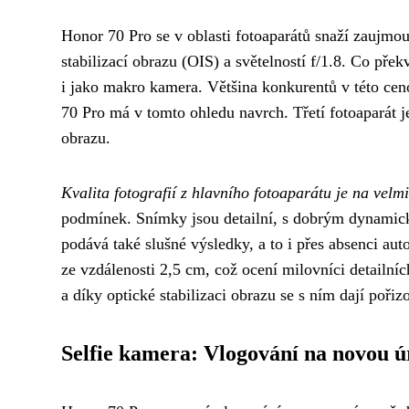
Honor 70 Pro se v oblasti fotoaparátů snaží zaujmo
stabilizací obrazu (OIS) a světelností f/1.8. Co přek
i jako makro kamera. Většina konkurentů v této cen
70 Pro má v tomto ohledu navrch. Třetí fotoaparát 
obrazu.
Kvalita fotografií z hlavního fotoaparátu je na velm
podmínek. Snímky jsou detailní, s dobrým dynamic
podává také slušné výsledky, a to i přes absenci au
ze vzdálenosti 2,5 cm, což ocení milovníci detailníc
a díky optické stabilizaci obrazu se s ním dají pořiz
Selfie kamera: Vlogování na novou 