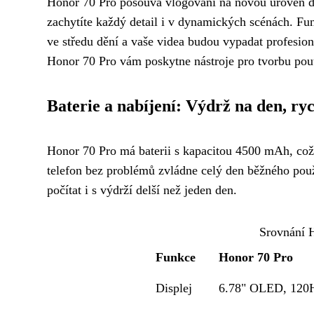
Honor 70 Pro posouvá vlogování na novou úroveň dí
zachytíte každý detail i v dynamických scénách. Fun
ve středu dění a vaše videa budou vypadat profesionál
Honor 70 Pro vám poskytne nástroje pro tvorbu pou
Baterie a nabíjení: Výdrž na den, ry
Honor 70 Pro má baterii s kapacitou 4500 mAh, což
telefon bez problémů zvládne celý den běžného použ
počítat i s výdrží delší než jeden den.
Srovnání 
Funkce
Honor 70 Pro
Displej
6.78" OLED, 120