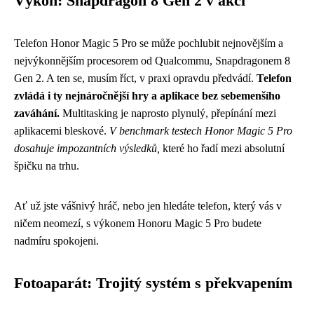
Výkon: Snapdragon 8 Gen 2 v akci
Telefon Honor Magic 5 Pro se může pochlubit nejnovějším a
nejvýkonnějším procesorem od Qualcommu, Snapdragonem 8
Gen 2. A ten se, musím říct, v praxi opravdu předvádí.
Telefon
zvládá i ty nejnáročnější hry a aplikace bez sebemenšího
zaváhání.
Multitasking je naprosto plynulý, přepínání mezi
aplikacemi bleskové.
V benchmark testech Honor Magic 5 Pro
dosahuje impozantních výsledků,
které ho řadí mezi absolutní
špičku na trhu.
Ať už jste vášnivý hráč, nebo jen hledáte telefon, který vás v
ničem neomezí, s výkonem Honoru Magic 5 Pro budete
nadmíru spokojeni.
Fotoaparát: Trojitý systém s překvapením