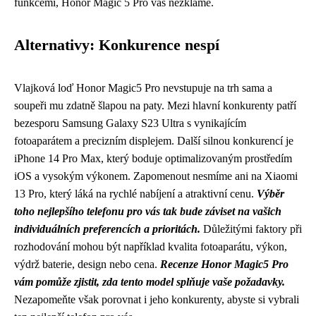
funkcemi, Honor Magic 5 Pro vás nezklame.
Alternativy: Konkurence nespí
Vlajková loď Honor Magic5 Pro nevstupuje na trh sama a
soupeři mu zdatně šlapou na paty. Mezi hlavní konkurenty patří
bezesporu Samsung Galaxy S23 Ultra s vynikajícím
fotoaparátem a precizním displejem. Další silnou konkurencí je
iPhone 14 Pro Max, který boduje optimalizovaným prostředím
iOS a vysokým výkonem. Zapomenout nesmíme ani na Xiaomi
13 Pro, který láká na rychlé nabíjení a atraktivní cenu.
Výběr
toho nejlepšího telefonu pro vás tak bude záviset na vašich
individuálních preferencích a prioritách.
Důležitými faktory při
rozhodování mohou být například kvalita fotoaparátu, výkon,
výdrž baterie, design nebo cena.
Recenze Honor Magic5 Pro
vám pomůže zjistit, zda tento model splňuje vaše požadavky.
Nezapomeňte však porovnat i jeho konkurenty, abyste si vybrali