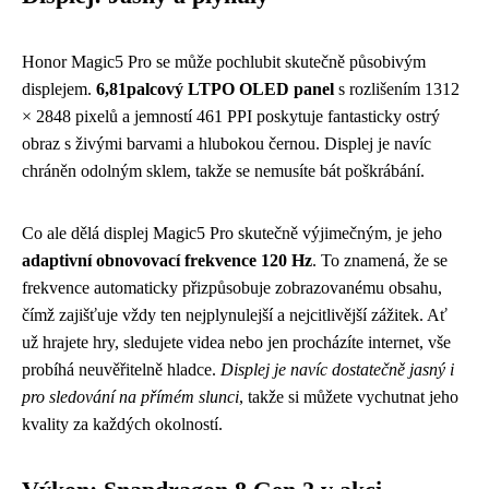
Honor Magic5 Pro se může pochlubit skutečně působivým
displejem.
6,81palcový LTPO OLED panel
s rozlišením 1312
× 2848 pixelů a jemností 461 PPI poskytuje fantasticky ostrý
obraz s živými barvami a hlubokou černou. Displej je navíc
chráněn odolným sklem, takže se nemusíte bát poškrábání.
Co ale dělá displej Magic5 Pro skutečně výjimečným, je jeho
adaptivní obnovovací frekvence 120 Hz
. To znamená, že se
frekvence automaticky přizpůsobuje zobrazovanému obsahu,
čímž zajišťuje vždy ten nejplynulejší a nejcitlivější zážitek. Ať
už hrajete hry, sledujete videa nebo jen procházíte internet, vše
probíhá neuvěřitelně hladce.
Displej je navíc dostatečně jasný i
pro sledování na přímém slunci
, takže si můžete vychutnat jeho
kvality za každých okolností.