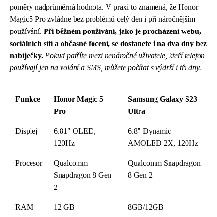
poměry nadprůměrná hodnota. V praxi to znamená, že Honor
Magic5 Pro zvládne bez problémů celý den i při náročnějším
používání.
Při běžném používání, jako je procházení webu,
sociálních sítí a občasné focení, se dostanete i na dva dny bez
nabíječky.
Pokud patříte mezi nenáročné uživatele, kteří telefon
používají jen na volání a SMS, můžete počítat s výdrží i tři dny.
Funkce
Honor Magic 5
Samsung Galaxy S23
Pro
Ultra
Displej
6.81" OLED,
6.8" Dynamic
120Hz
AMOLED 2X, 120Hz
Procesor
Qualcomm
Qualcomm Snapdragon
Snapdragon 8 Gen
8 Gen 2
2
RAM
12 GB
8GB/12GB