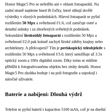
Honor Magic5 Pro se nešetřilo ani v oblasti fotoaparátů. Na
zadní straně najdeme hned tři čočky, které slibují skvělé
výsledky v různých podmínkách. Hlavní fotoaparát se pyšní
rozlišením
50 Mpx
a světelností f/1.6, což zaručuje ostré a
detailní snímky i za zhoršených světelných podmínek.
Sekundární
širokoúhlý fotoaparát
s rozlišením 50 Mpx a
světelností f/2.0 pak krásně zachytí široké záběry krajiny nebo
architektury. A překvapení? Tím je
periskopický teleobjektiv
s
rozlišením 50 Mpx a světelností f/3.0, který umožňuje až 3.5x
optický zoom a 100x digitální zoom. Díky tomu se můžete
přiblížit k fotografovanému objektu bez ztráty detailů. Honor
Magic5 Pro zkrátka boduje i na poli fotografie a uspokojí i
náročné uživatele.
Baterie a nabíjení: Dlouhá výdrž
Telefon se pyšní baterií s kapacitou 5100 mAh, což je na dnešní