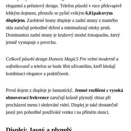
elegantní a prémiový design. Telefon působí v ruce překvapivě
lehkým dojmem, přestože se pyšní velkým
6,81palcovým
displejem
. Zaoblené hrany displeje a zadní strany z matného
skla zaručují pohodlné držení a minimalizují otisky prstů.
Dominantou zadní strany je kruhový modul fotoaparátu, který
jemně vystupuje z povrchu.
Celkově působí design Honoru Magic5 Pro velmi moderně a
sofistikovaně
a telefon se bude líbit uživatelům, kteří hledají
kombinaci elegance a praktičnosti.
První dojem z displeje je fantastický.
Jemné rozlišení
a
vysoká
obnovovací frekvence
zaručují krásně plynulý obraz při
procházení menu i sledování videí. Displej je také dostatečně
jasný pro pohodlné používání venku i na přímém slunci.
Displej: Jasný a plynulý