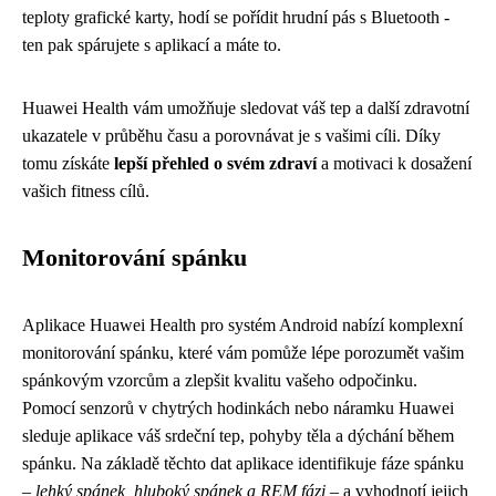
teploty grafické karty, hodí se pořídit hrudní pás s Bluetooth -
ten pak spárujete s aplikací a máte to.
Huawei Health vám umožňuje sledovat váš tep a další zdravotní
ukazatele v průběhu času a porovnávat je s vašimi cíli. Díky
tomu získáte
lepší přehled o svém zdraví
a motivaci k dosažení
vašich fitness cílů.
Monitorování spánku
Aplikace Huawei Health pro systém Android nabízí komplexní
monitorování spánku, které vám pomůže lépe porozumět vašim
spánkovým vzorcům a zlepšit kvalitu vašeho odpočinku.
Pomocí senzorů v chytrých hodinkách nebo náramku Huawei
sleduje aplikace váš srdeční tep, pohyby těla a dýchání během
spánku. Na základě těchto dat aplikace identifikuje fáze spánku
–
lehký spánek, hluboký spánek a REM fázi
– a vyhodnotí jejich