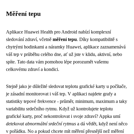
Měření tepu
Aplikace Huawei Health pro Android nabízí komplexní
sledování zdraví, včetně
měření tepu
. Díky kompatibilitě s
chytrými hodinkami a náramky Huawei, aplikace zaznamenává
váš tep v průběhu celého dne, ať už jste v klidu, aktivní, nebo
spíte. Tato data vám pomohou lépe porozumět vašemu
celkovému zdraví a kondici.
Stejně jako je důležité sledovat teplotu grafické karty u počítače,
je zásadní monitorovat i váš tep. V aplikaci najdete grafy a
statistiky tepové frekvence - průměr, minimum, maximum a taky
variabilitu srdečního rytmu. Když už kontrolujete
teplotu
grafické karty
, proč nekontrolovat i svoje zdraví? Appka umí
detekovat abnormální srdeční rytmus
a dá vědět, když není něco
v pořádku. No a pokud chcete mít měření přesnější než měření