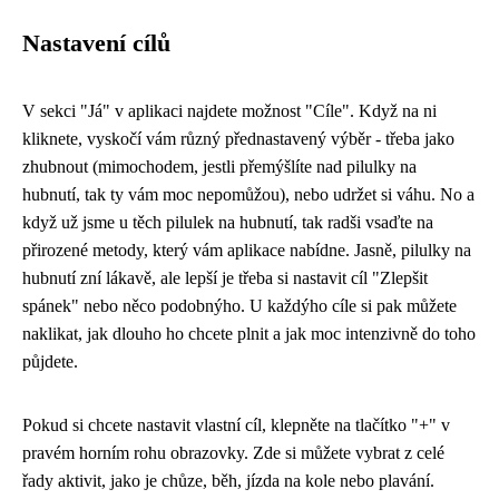
Nastavení cílů
V sekci "Já" v aplikaci najdete možnost "Cíle". Když na ni
kliknete, vyskočí vám různý přednastavený výběr - třeba jako
zhubnout (mimochodem, jestli přemýšlíte nad
pilulky na
hubnutí
, tak ty vám moc nepomůžou), nebo udržet si váhu. No a
když už jsme u těch pilulek na hubnutí, tak radši vsaďte na
přirozené metody, který vám aplikace nabídne. Jasně, pilulky na
hubnutí zní lákavě, ale lepší je třeba si nastavit cíl "Zlepšit
spánek" nebo něco podobnýho. U každýho cíle si pak můžete
naklikat, jak dlouho ho chcete plnit a jak moc intenzivně do toho
půjdete.
Pokud si chcete nastavit vlastní cíl, klepněte na tlačítko "+" v
pravém horním rohu obrazovky. Zde si můžete vybrat z celé
řady aktivit, jako je chůze, běh, jízda na kole nebo plavání.