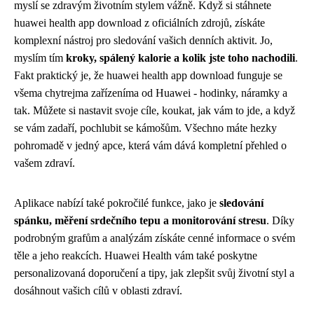
myslí se zdravým životním stylem vážně. Když si stáhnete
huawei health app download z oficiálních zdrojů, získáte
komplexní nástroj pro sledování vašich denních aktivit. Jo,
myslím tím
kroky, spálený kalorie a kolik jste toho nachodili
.
Fakt praktický je, že huawei health app download funguje se
všema chytrejma zařízeníma od Huawei - hodinky, náramky a
tak. Můžete si nastavit svoje cíle, koukat, jak vám to jde, a když
se vám zadaří, pochlubit se kámošům. Všechno máte hezky
pohromadě v jedný apce, která vám dává kompletní přehled o
vašem zdraví.
Aplikace nabízí také pokročilé funkce, jako je
sledování
spánku, měření srdečního tepu a monitorování stresu
. Díky
podrobným grafům a analýzám získáte cenné informace o svém
těle a jeho reakcích. Huawei Health vám také poskytne
personalizovaná doporučení a tipy, jak zlepšit svůj životní styl a
dosáhnout vašich cílů v oblasti zdraví.