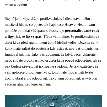
délku a kvalitu.
Stejně jako když držíte protikvasinková dieta káva režim a
musíte si hlídat, co pijete, tak i aplikace Huawei Health vám
pomůže pohlídat váš spánek. Poskytuje
personalizované rady
a tipy, jak se líp vyspat
. Třeba vám řekne, že
protikvasinková
dieta káva
před spaním není úplně ideální volba. Dozvíte se, v
kolik máte zalézt do postele a kdy vstávat, aby váš organismus
fungoval jak má. Taky vás upozorní, že když večer chlastáte
nebo si dáte protikvasinková dieta káva pozdě odpoledne, tak se
pak budete převalovat jak špatné svědomí. Je fakt užitečný, že
vám aplikace připomene, když toho máte moc a měli byste
trochu ubrat a víc odpočívat. Taky vám poradí, jak si vytvořit
večerní rituál pro lepší usínání.