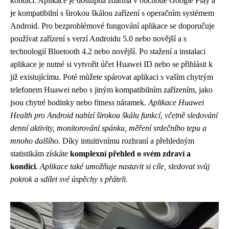
kondici. Aplikace je dostupná zdarma v obchodě Google Play a
je kompatibilní s širokou škálou zařízení s operačním systémem
Android. Pro bezproblémové fungování aplikace se doporučuje
používat zařízení s verzí Androidu 5.0 nebo novější a s
technologií Bluetooth 4.2 nebo novější. Po stažení a instalaci
aplikace je nutné si vytvořit účet Huawei ID nebo se přihlásit k
již existujícímu. Poté můžete spárovat aplikaci s vaším chytrým
telefonem Huawei nebo s jiným kompatibilním zařízením, jako
jsou chytré hodinky nebo fitness náramek.
Aplikace Huawei
Health pro Android nabízí širokou škálu funkcí, včetně sledování
denní aktivity, monitorování spánku, měření srdečního tepu a
mnoho dalšího.
Díky intuitivnímu rozhraní a přehledným
statistikám získáte
komplexní přehled o svém zdraví a
kondici
.
Aplikace také umožňuje nastavit si cíle, sledovat svůj
pokrok a sdílet své úspěchy s přáteli.