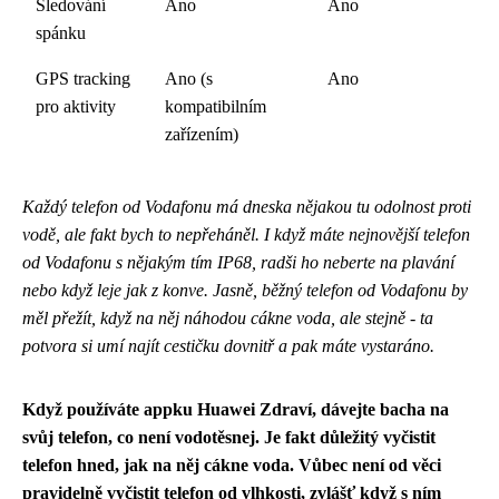
Sledování
Ano
Ano
spánku
GPS tracking
Ano (s
Ano
pro aktivity
kompatibilním
zařízením)
Každý
telefon od Vodafonu
má dneska nějakou tu odolnost proti
vodě, ale fakt bych to nepřeháněl. I když máte nejnovější telefon
od Vodafonu s nějakým tím IP68, radši ho neberte na plavání
nebo když leje jak z konve. Jasně, běžný telefon od Vodafonu by
měl přežít, když na něj náhodou cákne voda, ale stejně - ta
potvora si umí najít cestičku dovnitř a pak máte vystaráno.
Když používáte appku Huawei Zdraví, dávejte bacha na
svůj telefon, co není vodotěsnej. Je fakt důležitý
vyčistit
telefon
hned, jak na něj cákne voda. Vůbec není od věci
pravidelně vyčistit telefon od vlhkosti, zvlášť když s ním