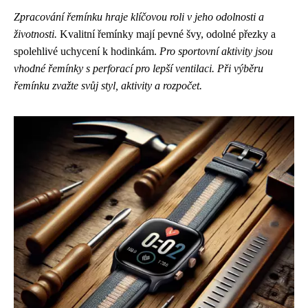
Zpracování řemínku hraje klíčovou roli v jeho odolnosti a
životnosti.
Kvalitní řemínky mají pevné švy, odolné přezky a
spolehlivé uchycení k hodinkám.
Pro sportovní aktivity jsou
vhodné řemínky s perforací pro lepší ventilaci.
Při výběru
řemínku zvažte svůj styl, aktivity a rozpočet.