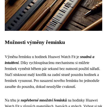
Možnosti výměny řemínku
Výměna řemínku u hodinek Huawei Watch Fit je
snadná a
intuitivní
. Díky rychloupínacímu mechanismu si můžete
řemínek vyměnit během pár sekund bez nutnosti použití nářadí.
Stačí stisknout malý knoflík na zadní straně pouzdra hodinek a
řemínek vysunout. Pro nasazení nového řemínku ho jednoduše
zasuňte do pouzdra, dokud neuslyšíte cvaknutí.
Na trhu je
nepřeberné množství řemínků
na hodinky Huawei
Watch Fit v různých materiálech, barvách a stylech. Vybrat si tak