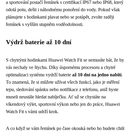
a sportování postačí řemínek s certifikací IP67 nebo IP68, který
odolá potu, dešti i náhodnému ponoření do vody. Pokud však
plánujete s hodinkami plavat nebo se potápět, zvolte raději
řemínek s vyšším stupněm voděodolnosti.
Výdrž baterie až 10 dní
S chytrými hodinkami Huawei Watch Fit se nemusíte bát, že by
vás nechaly ve štychu. Díky úspornému procesoru a chytré
optimalizaci systému vydrží baterie
až 10 dní na jedno nabití
.
To znamená, že si můžete užívat všech funkcí, jako je měření
tepu, sledování spánku nebo notifikace z telefonu, aniž byste
museli neustále hledat nabíječku. Ať už se chystáte na
víkendový výlet, sportovní výkon nebo jen do práce, Huawei
Watch Fit s vámi udrží krok.
A co když se vám řemínek po čase okouká nebo ho budete chtít