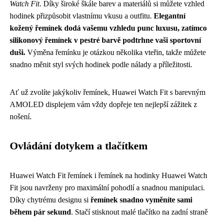
Watch Fit
. Díky široké škále barev a materiálů si můžete vzhled
hodinek přizpůsobit vlastnímu vkusu a outfitu.
Elegantní
kožený řemínek dodá vašemu vzhledu punc luxusu, zatímco
silikonový řemínek v pestré barvě podtrhne vaši sportovní
duši.
Výměna řemínku je otázkou několika vteřin, takže můžete
snadno měnit styl svých hodinek podle nálady a příležitosti.
Ať už zvolíte jakýkoliv řemínek, Huawei Watch Fit s barevným
AMOLED displejem vám vždy dopřeje ten nejlepší zážitek z
nošení.
Ovládání dotykem a tlačítkem
Huawei Watch Fit řemínek i řemínek na hodinky Huawei Watch
Fit jsou navrženy pro maximální pohodlí a snadnou manipulaci.
Díky chytrému designu si
řemínek snadno vyměníte sami
během pár sekund
. Stačí stisknout malé tlačítko na zadní straně