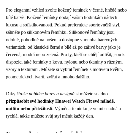
Pro elegantní vzhled zvolte kožený řemínek v černé, hnědé nebo
bílé barvě. Kožené řemínky dodají vašim hodinkám nádech
luxusu a sofistikovanosti. Pokud preferujete sportovnější styl,
sáhněte po silikonovém řemínku. Silikonové řemínky jsou
odolné, pohodlné na nošení a dostupné v mnoha barevných
variantách, od klasické černé a bílé až po zářivé barvy jako je
červená, modrá nebo zelená. Pro ty, kteří se chtějí odlišit, jsou k
dispozici také řemínky z kovu, nylonu nebo tkaniny s různými
vzory a texturami. Můžete si vybrat řemínek s motivem květin,
geometrických tvarů, zvířat a mnoho dalšího.
Díky
široké nabídce barev a designů
si můžete snadno
přizpůsobit své hodinky Huawei Watch Fit své náladě,
outfitu nebo příležitosti
. Výměna řemínku je velmi snadná a
rychlá, takže můžete svůj styl měnit každý den.