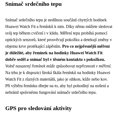
Snímač srdečního tepu
Snímač srdečního tepu je nedílnou součástí chytrých hodinek
Huawei Watch Fit a řemínků k nim. Díky němu můžete sledovat
svůj tep během cvičení i v klidu. Měření tepu probíhá pomocí
optických senzorů, které prosvěcují pokožku a detekují změny v
objemu krve protékající zápěstím.
Pro co nejpřesnější měření
je důležité, aby řemínek na hodinky Huawei Watch Fit
dobře seděl a snímač byl v těsném kontaktu s pokožkou.
Volně nasazený řemínek může způsobovat nepřesnosti v měření.
Na trhu je k dispozici široká škála řemínků na hodinky Huawei
Watch Fit z různých materiálů, jako je silikon, kůže nebo kov.
Při výběru řemínku dbejte na to, aby byl pohodlný na nošení a
nebránil správnému fungování snímače srdečního tepu.
GPS pro sledování aktivity