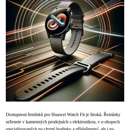
Dostupnost řemínků pro Huawei Watch Fit je široká. Řemínky
seženete v kamenných prodejnách s elektronikou, v e-shopech
specializovaných na chytré hodinky a příslušenství, ale i na