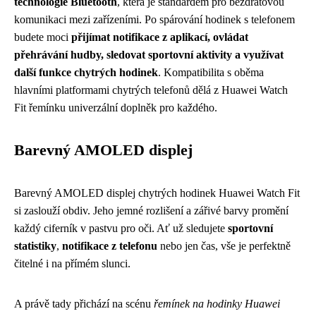
technologie Bluetooth
, která je standardem pro bezdrátovou
komunikaci mezi zařízeními. Po spárování hodinek s telefonem
budete moci
přijímat notifikace z aplikací, ovládat
přehrávání hudby, sledovat sportovní aktivity a využívat
další funkce chytrých hodinek
. Kompatibilita s oběma
hlavními platformami chytrých telefonů dělá z Huawei Watch
Fit řemínku univerzální doplněk pro každého.
Barevný AMOLED displej
Barevný AMOLED displej chytrých hodinek Huawei Watch Fit
si zaslouží obdiv. Jeho jemné rozlišení a zářivé barvy promění
každý ciferník v pastvu pro oči. Ať už sledujete
sportovní
statistiky
,
notifikace z telefonu
nebo jen čas, vše je perfektně
čitelné i na přímém slunci.
A právě tady přichází na scénu
řemínek na hodinky Huawei