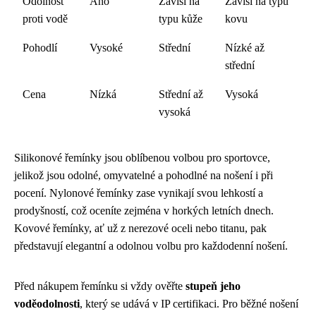
Odolnost
Ano
Závisí na
Závisí na typu
proti vodě
typu kůže
kovu
Pohodlí
Vysoké
Střední
Nízké až
střední
Cena
Nízká
Střední až
Vysoká
vysoká
Silikonové řemínky jsou oblíbenou volbou pro sportovce,
jelikož jsou odolné, omyvatelné a pohodlné na nošení i při
pocení. Nylonové řemínky zase vynikají svou lehkostí a
prodyšností, což oceníte zejména v horkých letních dnech.
Kovové řemínky, ať už z nerezové oceli nebo titanu, pak
představují elegantní a odolnou volbu pro každodenní nošení.
Před nákupem řemínku si vždy ověřte
stupeň jeho
voděodolnosti
, který se udává v IP certifikaci. Pro běžné nošení