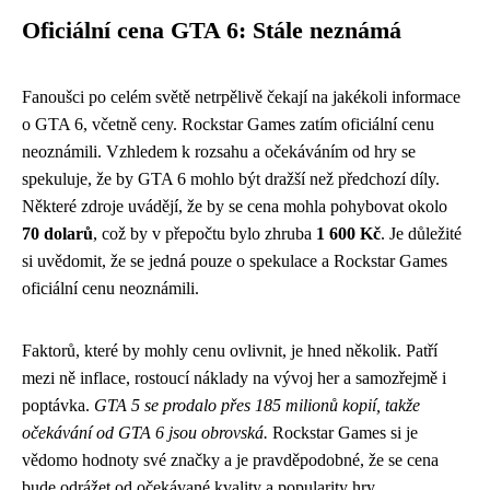
Oficiální cena GTA 6: Stále neznámá
Fanoušci po celém světě netrpělivě čekají na jakékoli informace
o GTA 6, včetně ceny. Rockstar Games zatím oficiální cenu
neoznámili. Vzhledem k rozsahu a očekáváním od hry se
spekuluje, že by GTA 6 mohlo být dražší než předchozí díly.
Některé zdroje uvádějí, že by se cena mohla pohybovat okolo
70 dolarů
, což by v přepočtu bylo zhruba
1 600 Kč
. Je důležité
si uvědomit, že se jedná pouze o spekulace a Rockstar Games
oficiální cenu neoznámili.
Faktorů, které by mohly cenu ovlivnit, je hned několik. Patří
mezi ně inflace, rostoucí náklady na vývoj her a samozřejmě i
poptávka.
GTA 5 se prodalo přes 185 milionů kopií, takže
očekávání od GTA 6 jsou obrovská.
Rockstar Games si je
vědomo hodnoty své značky a je pravděpodobné, že se cena
bude odrážet od očekávané kvality a popularity hry.