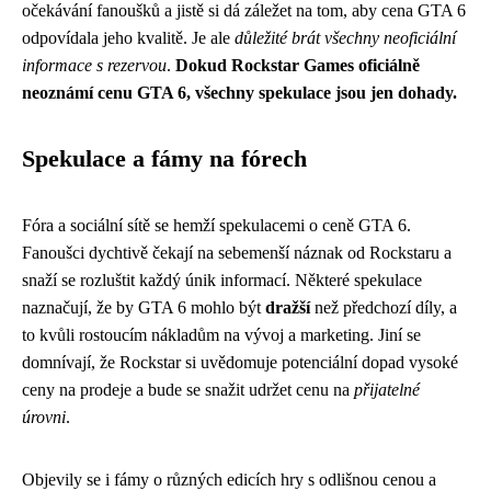
očekávání fanoušků a jistě si dá záležet na tom, aby cena GTA 6
odpovídala jeho kvalitě. Je ale
důležité brát všechny neoficiální
informace s rezervou
.
Dokud Rockstar Games oficiálně
neoznámí cenu GTA 6, všechny spekulace jsou jen dohady.
Spekulace a fámy na fórech
Fóra a sociální sítě se hemží spekulacemi o ceně GTA 6.
Fanoušci dychtivě čekají na sebemenší náznak od Rockstaru a
snaží se rozluštit každý únik informací. Některé spekulace
naznačují, že by GTA 6 mohlo být
dražší
než předchozí díly, a
to kvůli rostoucím nákladům na vývoj a marketing. Jiní se
domnívají, že Rockstar si uvědomuje potenciální dopad vysoké
ceny na prodeje a bude se snažit udržet cenu na
přijatelné
úrovni
.
Objevily se i fámy o různých edicích hry s odlišnou cenou a