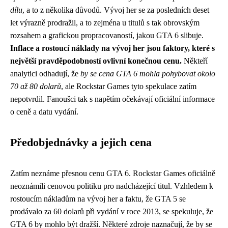
dílu
, a to z několika důvodů. Vývoj her se za posledních deset
let výrazně prodražil, a to zejména u titulů s tak obrovským
rozsahem a grafickou propracovaností, jakou GTA 6 slibuje.
Inflace a rostoucí náklady na vývoj her jsou faktory, které s
největší pravděpodobností ovlivní konečnou cenu.
Někteří
analytici odhadují, že
by se cena GTA 6 mohla pohybovat okolo
70 až 80 dolarů
, ale Rockstar Games tyto spekulace zatím
nepotvrdil. Fanoušci tak s napětím očekávají oficiální informace
o ceně a datu vydání.
Předobjednávky a jejich cena
Zatím neznáme přesnou cenu GTA 6. Rockstar Games oficiálně
neoznámili cenovou politiku pro nadcházející titul. Vzhledem k
rostoucím nákladům na vývoj her a faktu, že GTA 5 se
prodávalo za 60 dolarů při vydání v roce 2013, se spekuluje, že
GTA 6 by mohlo být dražší. Některé zdroje naznačují, že by se