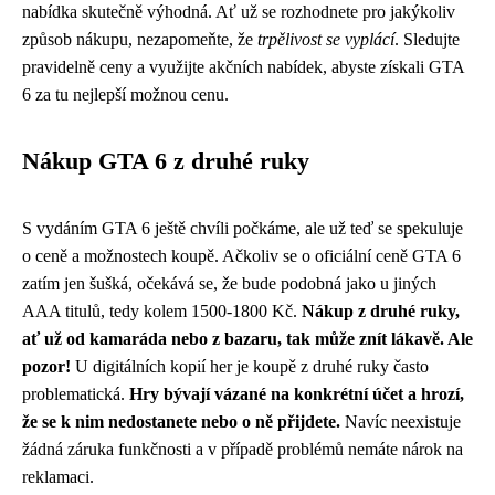
nabídka skutečně výhodná. Ať už se rozhodnete pro jakýkoliv
způsob nákupu, nezapomeňte, že
trpělivost se vyplácí
. Sledujte
pravidelně ceny a využijte akčních nabídek, abyste získali GTA
6 za tu nejlepší možnou cenu.
Nákup GTA 6 z druhé ruky
S vydáním GTA 6 ještě chvíli počkáme, ale už teď se spekuluje
o ceně a možnostech koupě. Ačkoliv se o oficiální ceně GTA 6
zatím jen šušká, očekává se, že bude podobná jako u jiných
AAA titulů, tedy kolem 1500-1800 Kč.
Nákup z druhé ruky,
ať už od kamaráda nebo z bazaru, tak může znít lákavě. Ale
pozor!
U digitálních kopií her je koupě z druhé ruky často
problematická.
Hry bývají vázané na konkrétní účet a hrozí,
že se k nim nedostanete nebo o ně přijdete.
Navíc neexistuje
žádná záruka funkčnosti a v případě problémů nemáte nárok na
reklamaci.