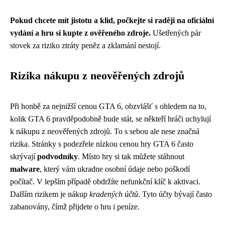
Pokud chcete mít jistotu a klid, počkejte si raději na oficiální
vydání a hru si kupte z ověřeného zdroje.
Ušetřených pár
stovek za riziko ztráty peněz a zklamání nestojí.
Rizika nákupu z neověřených zdrojů
Při honbě za nejnižší cenou GTA 6, obzvlášť s ohledem na to,
kolik GTA 6 pravděpodobně bude stát, se někteří hráči uchylují
k nákupu z neověřených zdrojů. To s sebou ale nese značná
rizika. Stránky s podezřele nízkou cenou hry GTA 6 často
skrývají
podvodníky
. Místo hry si tak můžete stáhnout
malware
, který vám ukradne osobní údaje nebo poškodí
počítač. V lepším případě obdržíte nefunkční klíč k aktivaci.
Dalším rizikem je nákup
kradených účtů
. Tyto účty bývají často
zabanovány, čímž přijdete o hru i peníze.