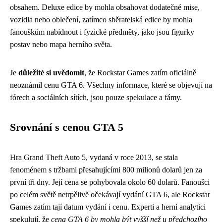
obsahem. Deluxe edice by mohla obsahovat dodatečné mise,
vozidla nebo oblečení, zatímco sběratelská edice by mohla
fanouškům nabídnout i fyzické předměty, jako jsou figurky
postav nebo mapa herního světa.
Je
důležité si uvědomit
, že Rockstar Games zatím oficiálně
neoznámil cenu GTA 6. Všechny informace, které se objevují na
fórech a sociálních sítích, jsou pouze spekulace a fámy.
Srovnání s cenou GTA 5
Hra Grand Theft Auto 5, vydaná v roce 2013, se stala
fenoménem s tržbami přesahujícími 800 milionů dolarů jen za
první tři dny. Její cena se pohybovala okolo 60 dolarů. Fanoušci
po celém světě netrpělivě očekávají vydání GTA 6, ale Rockstar
Games zatím tají datum vydání i cenu. Experti a herní analytici
spekulují, že
cena GTA 6 by mohla být vyšší než u předchozího