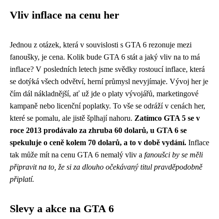
Vliv inflace na cenu her
Jednou z otázek, která v souvislosti s GTA 6 rezonuje mezi
fanoušky, je cena. Kolik bude GTA 6 stát a jaký vliv na to má
inflace? V posledních letech jsme svědky rostoucí inflace, která
se dotýká všech odvětví, herní průmysl nevyjímaje. Vývoj her je
čím dál nákladnější, ať už jde o platy vývojářů, marketingové
kampaně nebo licenční poplatky. To vše se odráží v cenách her,
které se pomalu, ale jistě šplhají nahoru.
Zatímco GTA 5 se v
roce 2013 prodávalo za zhruba 60 dolarů, u GTA 6 se
spekuluje o ceně kolem 70 dolarů, a to v době vydání.
Inflace
tak může mít na cenu GTA 6 nemalý vliv a
fanoušci by se měli
připravit na to, že si za dlouho očekávaný titul pravděpodobně
připlatí.
Slevy a akce na GTA 6