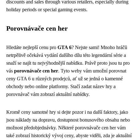
discounts and sales through various retailers, especially during
holiday periods or special gaming events.
Porovnávače cen her
Hledáte nejlepší cenu pro
GTA 6
? Nejste sami! Mnoho hráčů
netrpělivě očekává vydání dalšího dílu této legendární série a
snaží se najít tu nejvýhodnější nabídku. Právě proto jsou tu pro
vás
porovnávače cen her
. Tyto weby vám umožní porovnat
ceny GTA 6 u různých prodejců, ať už se jedná o kamenné
obchody nebo online platformy. Stačí zadat název hry a
porovnávač vám zobrazí aktuální nabídky.
Kromě ceny samotné hry si dejte pozor i na další faktory, jako
jsou náklady na dopravu, dostupnost bonusového obsahu nebo
možnost předobjednávky. Některé porovnávače cen her vám
také zobrazí historický vývoj ceny, abyste viděli, zda je aktuální