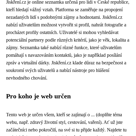
Jiskření.cz je online seznamka určená pro lidi v České republice,
kteří hledají vážný vztah. Platforma se zaměřuje na propojení
nezadaných lidí s podobnými zájmy a hodnotami. Jiskření.cz
nabízí uživatelům možnost vytvořit si profil, nahrát fotografie a
procházet profily ostatních. Uživatelé si mohou vyhledávat
potenciální partnery podle různých kritérií, jako je věk, lokalita a
zájmy. Seznamka také nabízí různé funkce, které uživatelům
pomáhají s navazováním kontaktů, jako je například posílání
zpráv a virtuální dárky. Jiskření.cz klade důraz na bezpečnost a
soukromí svých uživatelů a nabízí nástroje pro hlášení
nevhodného chování.
Pro koho je web určen
Tento web je určen všem, kteří se zajímají o ... (doplňte téma
webu, např. zdravý životní styl, cestování, vaření). Ať už jste
začátečníci nebo pokročilí, na své si tu přijde každý. Najdete tu