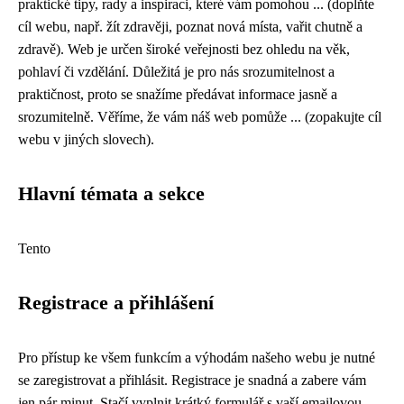
praktické tipy, rady a inspiraci, které vám pomohou ... (doplňte
cíl webu, např. žít zdravěji, poznat nová místa, vařit chutně a
zdravě). Web je určen široké veřejnosti bez ohledu na věk,
pohlaví či vzdělání. Důležitá je pro nás srozumitelnost a
praktičnost, proto se snažíme předávat informace jasně a
srozumitelně. Věříme, že vám náš web pomůže ... (zopakujte cíl
webu v jiných slovech).
Hlavní témata a sekce
Tento
Registrace a přihlášení
Pro přístup ke všem funkcím a výhodám našeho webu je nutné
se zaregistrovat a přihlásit. Registrace je snadná a zabere vám
jen pár minut. Stačí vyplnit krátký formulář s vaší emailovou