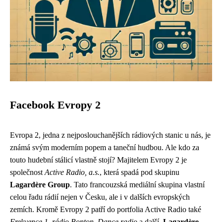
Facebook Evropy 2
Evropa 2, jedna z nejposlouchanějších rádiových stanic u nás, je
známá svým moderním popem a taneční hudbou. Ale kdo za
touto hudební stálicí vlastně stojí? Majitelem Evropy 2 je
společnost
Active Radio, a.s.
, která spadá pod skupinu
Lagardère Group
. Tato francouzská mediální skupina vlastní
celou řadu rádií nejen v Česku, ale i v dalších evropských
zemích. Kromě Evropy 2 patří do portfolia Active Radio také
Frekvence 1, rádio Bonton, Dance radio
a další.
Lagardère