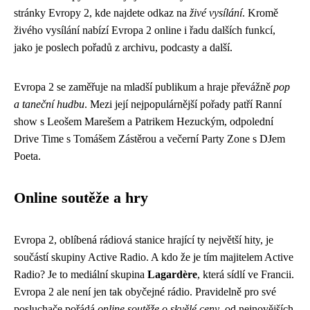
stránky Evropy 2, kde najdete odkaz na
živé vysílání
. Kromě
živého vysílání nabízí Evropa 2 online i řadu dalších funkcí,
jako je poslech pořadů z archivu, podcasty a další.
Evropa 2 se zaměřuje na mladší publikum a hraje převážně
pop
a taneční hudbu
. Mezi její nejpopulárnější pořady patří Ranní
show s Leošem Marešem a Patrikem Hezuckým, odpolední
Drive Time s Tomášem Zástěrou a večerní Party Zone s DJem
Poeta.
Online soutěže a hry
Evropa 2, oblíbená rádiová stanice hrající ty největší hity, je
součástí skupiny Active Radio. A kdo že je tím majitelem Active
Radio? Je to mediální skupina
Lagardère
, která sídlí ve Francii.
Evropa 2 ale není jen tak obyčejné rádio. Pravidelně pro své
posluchače pořádá
online soutěže o skvělé ceny
, od nejnovějších