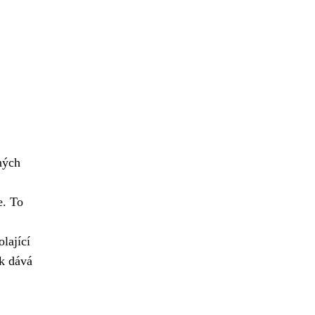
ných
e. To
lající
ak dává