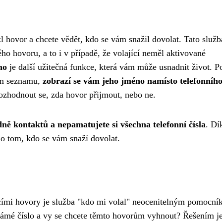
l hovor a chcete vědět, kdo se vám snažil dovolat. Tato služ
ho hovoru, a to i v případě, že volající neměl aktivované
ho
je další užitečná funkce, která vám může usnadnit život. 
ím seznamu,
zobrazí se vám jeho jméno namísto telefonního
ozhodnout se, zda hovor přijmout, nebo ne.
ně kontaktů a nepamatujete si všechna telefonní čísla
. Dí
 o tom, kdo se vám snaží dovolat.
cími hovory je služba "kdo mi volal" neocenitelným pomocní
ámé číslo a vy se chcete těmto hovorům vyhnout? Řešením j