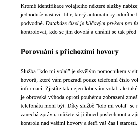
Kromě identifikace volajícího některé služby nabíz
jednoduše nastavit filtr, který automaticky odmítne
podvodné.
Databáze čísel je klíčovým prvkem pro f
kontrolovat, kdo se jim dovolá a chránit se tak pře
Porovnání s příchozími hovory
Služba "kdo mi volal" je skvělým pomocníkem v sit
hovorů, které vám prozradí pouze telefonní číslo v
informací. Zjistíte tak nejen
kdo
vám volal, ale tak
je obrovská výhoda oproti pouhému zobrazení zmešk
telefonátu mohl být. Díky službě "kdo mi volal" se 
zanechá zprávu, můžete si ji ihned poslechnout a zji
kontrolu nad vašimi hovory a šetří váš čas i starosti.