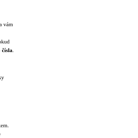
ba vám
Pokud
 čísla
.
ky
kem.
e