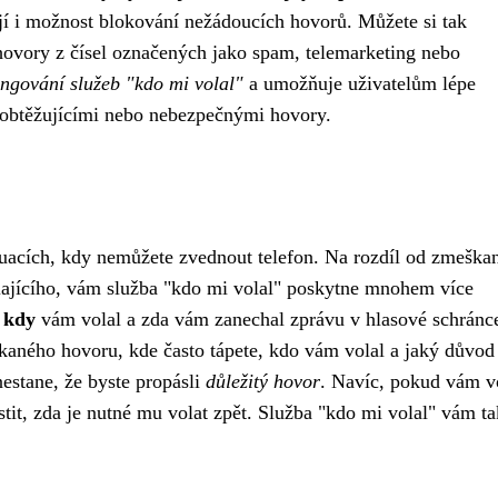
ejí i možnost blokování nežádoucích hovorů. Můžete si tak
 hovory z čísel označených jako spam, telemarketing nebo
ungování služeb "kdo mi volal"
a umožňuje uživatelům lépe
d obtěžujícími nebo nebezpečnými hovory.
uacích, kdy nemůžete zvednout telefon. Na rozdíl od zmeška
olajícího, vám služba "kdo mi volal" poskytne mnohem více
é
kdy
vám volal a zda vám zanechal zprávu v hlasové schránc
aného hovoru, kde často tápete, kdo vám volal a jaký důvod
nestane, že byste propásli
důležitý hovor
. Navíc, pokud vám vo
stit, zda je nutné mu volat zpět. Služba "kdo mi volal" vám t