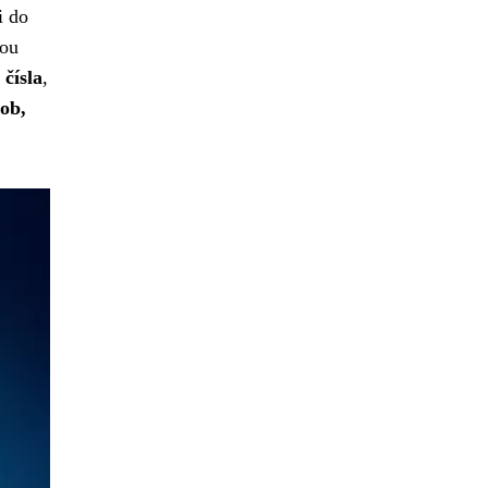
i do
dou
 čísla
,
sob,