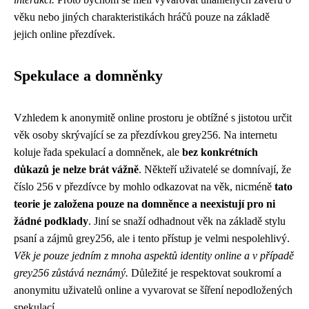
věku nebo jiných charakteristikách hráčů pouze na základě
jejich online přezdívek.
Spekulace a domněnky
Vzhledem k anonymitě online prostoru je obtížné s jistotou určit
věk osoby skrývající se za přezdívkou grey256. Na internetu
koluje řada spekulací a domněnek, ale
bez konkrétních
důkazů je nelze brát vážně
. Někteří uživatelé se domnívají, že
číslo 256 v přezdívce by mohlo odkazovat na věk, nicméně
tato
teorie je založena pouze na domněnce a neexistují pro ni
žádné podklady
. Jiní se snaží odhadnout věk na základě stylu
psaní a zájmů grey256, ale i tento přístup je velmi nespolehlivý.
Věk je pouze jedním z mnoha aspektů identity online a v případě
grey256 zůstává neznámý.
Důležité je respektovat soukromí a
anonymitu uživatelů online a vyvarovat se šíření nepodložených
spekulací.