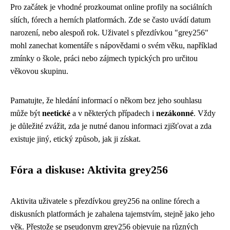
Pro začátek je vhodné prozkoumat online profily na sociálních
sítích, fórech a herních platformách. Zde se často uvádí datum
narození, nebo alespoň rok. Uživatel s přezdívkou "grey256"
mohl zanechat komentáře s nápovědami o svém věku, například
zmínky o škole, práci nebo zájmech typických pro určitou
věkovou skupinu.
Pamatujte, že hledání informací o někom bez jeho souhlasu
může být
neetické
a v některých případech i
nezákonné
. Vždy
je důležité zvážit, zda je nutné danou informaci zjišťovat a zda
existuje jiný, etický způsob, jak ji získat.
Fóra a diskuse: Aktivita grey256
Aktivita uživatele s přezdívkou grey256 na online fórech a
diskusních platformách je zahalena tajemstvím, stejně jako jeho
věk. Přestože se pseudonym grey256 objevuje na různých