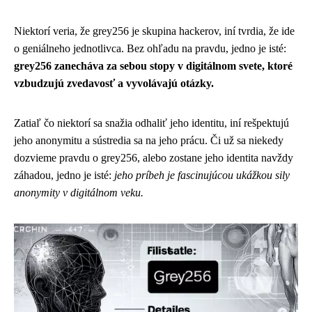
Niektorí veria, že grey256 je skupina hackerov, iní tvrdia, že ide
o geniálneho jednotlivca. Bez ohľadu na pravdu, jedno je isté:
grey256 zanecháva za sebou stopy v digitálnom svete, ktoré
vzbudzujú zvedavosť a vyvolávajú otázky.
Zatiaľ čo niektorí sa snažia odhaliť jeho identitu, iní rešpektujú
jeho anonymitu a sústredia sa na jeho prácu. Či už sa niekedy
dozvieme pravdu o grey256, alebo zostane jeho identita navždy
záhadou, jedno je isté:
jeho príbeh je fascinujúcou ukážkou sily
anonymity v digitálnom veku.