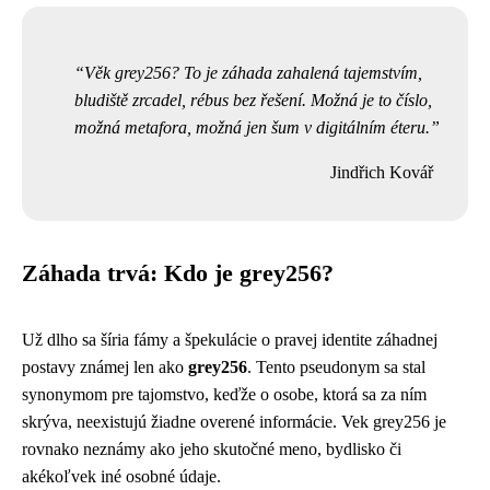
Věk grey256? To je záhada zahalená tajemstvím,
bludiště zrcadel, rébus bez řešení. Možná je to číslo,
možná metafora, možná jen šum v digitálním éteru.
Jindřich Kovář
Záhada trvá: Kdo je grey256?
Už dlho sa šíria fámy a špekulácie o pravej identite záhadnej
postavy známej len ako
grey256
. Tento pseudonym sa stal
synonymom pre tajomstvo, keďže o osobe, ktorá sa za ním
skrýva, neexistujú žiadne overené informácie. Vek grey256 je
rovnako neznámy ako jeho skutočné meno, bydlisko či
akékoľvek iné osobné údaje.