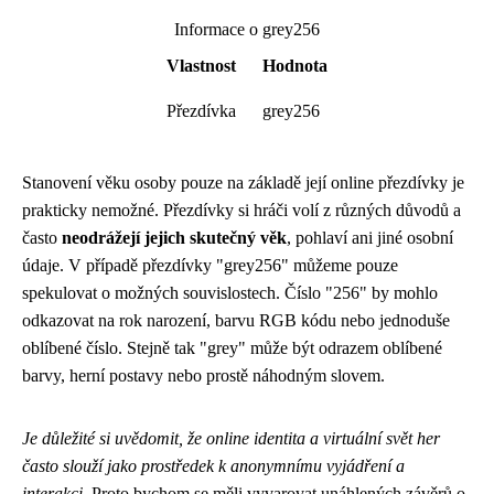
Informace o grey256
Vlastnost
Hodnota
Přezdívka
grey256
Stanovení věku osoby pouze na základě její online přezdívky je
prakticky nemožné. Přezdívky si hráči volí z různých důvodů a
často
neodrážejí jejich skutečný věk
, pohlaví ani jiné osobní
údaje. V případě přezdívky "grey256" můžeme pouze
spekulovat o možných souvislostech. Číslo "256" by mohlo
odkazovat na rok narození, barvu RGB kódu nebo jednoduše
oblíbené číslo. Stejně tak "grey" může být odrazem oblíbené
barvy, herní postavy nebo prostě náhodným slovem.
Je důležité si uvědomit, že online identita a virtuální svět her
často slouží jako prostředek k anonymnímu vyjádření a
interakci.
Proto bychom se měli vyvarovat unáhlených závěrů o