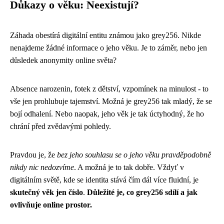
Důkazy o věku: Neexistují?
Záhada obestírá digitální entitu známou jako grey256. Nikde
nenajdeme žádné informace o jeho věku. Je to záměr, nebo jen
důsledek anonymity online světa?
Absence narozenin, fotek z dětství, vzpomínek na minulost - to
vše jen prohlubuje tajemství. Možná je grey256 tak mladý, že se
bojí odhalení. Nebo naopak, jeho věk je tak úctyhodný, že ho
chrání před zvědavými pohledy.
Pravdou je, že
bez jeho souhlasu se o jeho věku pravděpodobně
nikdy nic nedozvíme
. A možná je to tak dobře. Vždyť v
digitálním světě, kde se identita stává čím dál více fluidní, je
skutečný věk jen číslo
.
Důležité je, co grey256 sdílí a jak
ovlivňuje online prostor.