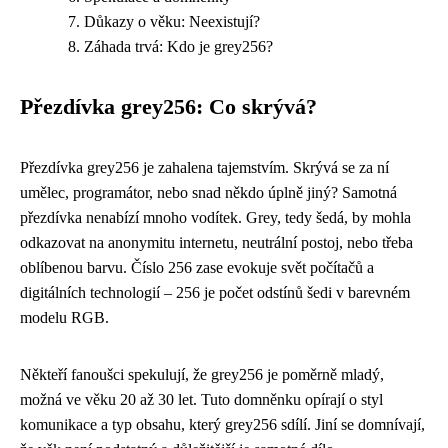
Důkazy o věku: Neexistují?
Záhada trvá: Kdo je grey256?
Přezdívka grey256: Co skrývá?
Přezdívka grey256 je zahalena tajemstvím. Skrývá se za ní
umělec, programátor, nebo snad někdo úplně jiný? Samotná
přezdívka nenabízí mnoho vodítek. Grey, tedy šedá, by mohla
odkazovat na anonymitu internetu, neutrální postoj, nebo třeba
oblíbenou barvu. Číslo 256 zase evokuje svět počítačů a
digitálních technologií – 256 je počet odstínů šedi v barevném
modelu RGB.
Někteří fanoušci spekulují, že grey256 je poměrně mladý,
možná ve věku 20 až 30 let. Tuto domněnku opírají o styl
komunikace a typ obsahu, který grey256 sdílí. Jiní se domnívají,