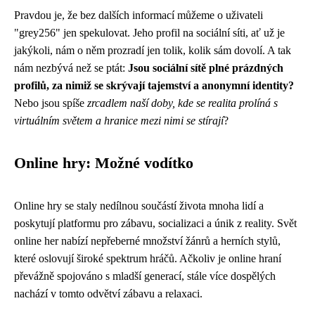
Pravdou je, že bez dalších informací můžeme o uživateli
"grey256" jen spekulovat. Jeho profil na sociální síti, ať už je
jakýkoli, nám o něm prozradí jen tolik, kolik sám dovolí. A tak
nám nezbývá než se ptát:
Jsou sociální sítě plné prázdných
profilů, za nimiž se skrývají tajemství a anonymní identity?
Nebo jsou spíše
zrcadlem naší doby, kde se realita prolíná s
virtuálním světem a hranice mezi nimi se stírají
?
Online hry: Možné vodítko
Online hry se staly nedílnou součástí života mnoha lidí a
poskytují platformu pro zábavu, socializaci a únik z reality. Svět
online her nabízí nepřeberné množství žánrů a herních stylů,
které oslovují široké spektrum hráčů. Ačkoliv je online hraní
převážně spojováno s mladší generací, stále více dospělých
nachází v tomto odvětví zábavu a relaxaci.