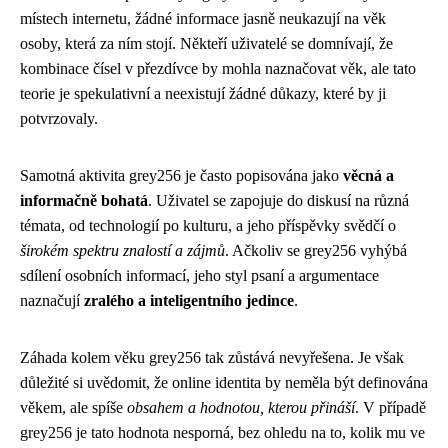
místech internetu, žádné informace jasně neukazují na věk
osoby, která za ním stojí. Někteří uživatelé se domnívají, že
kombinace čísel v přezdívce by mohla naznačovat věk, ale tato
teorie je spekulativní a neexistují žádné důkazy, které by ji
potvrzovaly.
Samotná aktivita grey256 je často popisována jako
věcná a
informačně bohatá
. Uživatel se zapojuje do diskusí na různá
témata, od technologií po kulturu, a jeho příspěvky svědčí o
širokém spektru znalostí a zájmů
. Ačkoliv se grey256 vyhýbá
sdílení osobních informací, jeho styl psaní a argumentace
naznačují
zralého a inteligentního jedince
.
Záhada kolem věku grey256 tak zůstává nevyřešena. Je však
důležité si uvědomit, že online identita by neměla být definována
věkem, ale spíše
obsahem a hodnotou, kterou přináší
. V případě
grey256 je tato hodnota nesporná, bez ohledu na to, kolik mu ve