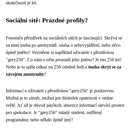
skutečnosti je let.
Sociální sítě: Prázdné profily?
Fenomén přezdívek na sociálních sítích je fascinující. Skrývá se
za nimi touha po anonymitě, snaha o sebevyjádření, nebo něco
úplně jiného? Vezměme si například uživatele s přezdívkou
"grey256". Co nám o něm prozradí jeho jméno? Je mu 256 let?
Nebo je to spíše odkaz na 256 odstínů šedi a
touha skrýt se za
závojem anonymity
?
Informací o uživateli s přezdívkou "grey256" je poskrovnu.
Možná je to záměr, možná jen důsledek opatrnosti v online
světě. Ať už je důvod jakýkoli, absence informací otevírá prostor
pro spekulace. Je "grey256" mladý student, ostřílený
programátor, nebo někdo úplně jiný?