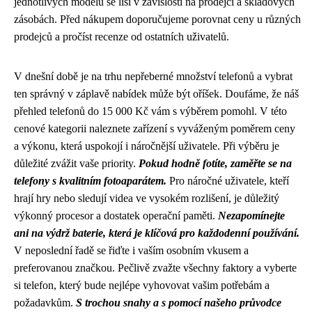
jednotlivých modelů se liší v závislosti na prodejci a skladových
zásobách. Před nákupem doporučujeme porovnat ceny u různých
prodejců a pročíst recenze od ostatních uživatelů.
V dnešní době je na trhu nepřeberné množství telefonů a vybrat
ten správný v záplavě nabídek může být oříšek. Doufáme, že náš
přehled telefonů do 15 000 Kč vám s výběrem pomohl. V této
cenové kategorii naleznete zařízení s vyváženým poměrem ceny
a výkonu, která uspokojí i náročnější uživatele. Při výběru je
důležité zvážit vaše priority.
Pokud hodně fotíte, zaměřte se na
telefony s kvalitním fotoaparátem.
Pro náročné uživatele, kteří
hrají hry nebo sledují videa ve vysokém rozlišení, je důležitý
výkonný procesor a dostatek operační paměti.
Nezapomínejte
ani na výdrž baterie, která je klíčová pro každodenní používání.
V neposlední řadě se řiďte i vaším osobním vkusem a
preferovanou značkou. Pečlivě zvažte všechny faktory a vyberte
si telefon, který bude nejlépe vyhovovat vašim potřebám a
požadavkům.
S trochou snahy a s pomocí našeho průvodce