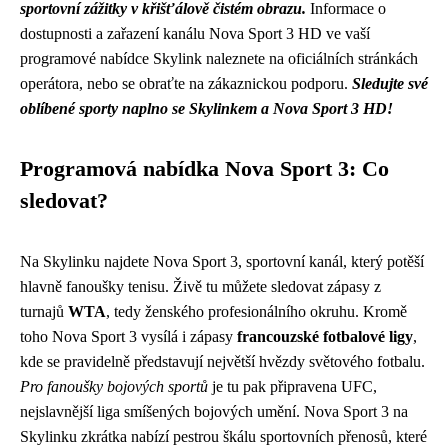
sportovní zážitky v křišťálově čistém obrazu.
Informace o
dostupnosti a zařazení kanálu Nova Sport 3 HD ve vaší
programové nabídce Skylink naleznete na oficiálních stránkách
operátora, nebo se obraťte na zákaznickou podporu.
Sledujte své
oblíbené sporty naplno se Skylinkem a Nova Sport 3 HD!
Programová nabídka Nova Sport 3: Co
sledovat?
Na Skylinku najdete Nova Sport 3, sportovní kanál, který potěší
hlavně fanoušky tenisu. Živě tu můžete sledovat zápasy z
turnajů
WTA
, tedy ženského profesionálního okruhu. Kromě
toho Nova Sport 3 vysílá i zápasy
francouzské fotbalové ligy
,
kde se pravidelně představují největší hvězdy světového fotbalu.
Pro fanoušky bojových sportů
je tu pak připravena UFC,
nejslavnější liga smíšených bojových umění. Nova Sport 3 na
Skylinku zkrátka nabízí pestrou škálu sportovních přenosů, které