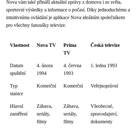
Nova vám také přináší aktuální zprávy z domova i ze světa,
sportovní výsledky a informace o počasí. Díky jednoduchému a
intuitivnímu ovládání je aplikace Nova ideálním společníkem
pro všechny fanoušky televize.
Vlastnost
Nova TV
Prima
Česká televize
TV
Datum
4. února
4. června
1. ledna 1993
spuštění
1994
1993
Typ
Komerční
Komerční
Veřejnoprávní
stanice
Hlavní
Zábava,
Zábava,
Všeobecné,
zaměření
seriály,
seriály,
zpravodajství,
filmy
filmy
dokumenty