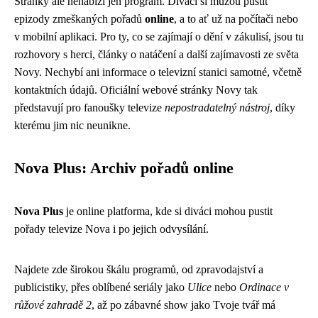
Stránky ale nenabízí jen program. Diváci si můžou pustit
epizody zmeškaných pořadů
online
, a to ať už na počítači nebo
v mobilní aplikaci. Pro ty, co se zajímají o dění v zákulisí, jsou tu
rozhovory s herci, články o natáčení a další zajímavosti ze světa
Novy. Nechybí ani informace o televizní stanici samotné, včetně
kontaktních údajů. Oficiální webové stránky Novy tak
představují pro fanoušky televize
nepostradatelný nástroj
, díky
kterému jim nic neunikne.
Nova Plus: Archiv pořadů online
Nova Plus
je online platforma, kde si diváci mohou pustit
pořady televize Nova i po jejich odvysílání.
Najdete zde širokou škálu programů, od zpravodajství a
publicistiky, přes oblíbené seriály jako
Ulice
nebo
Ordinace v
růžové zahradě 2
, až po zábavné show jako Tvoje tvář má