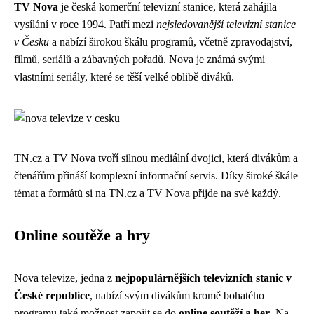
TV Nova
je česká komerční televizní stanice, která zahájila
vysílání v roce 1994. Patří mezi
nejsledovanější televizní stanice
v Česku
a nabízí širokou škálu programů, včetně zpravodajství,
filmů, seriálů a zábavných pořadů. Nova je známá svými
vlastními seriály, které se těší velké oblibě diváků.
TN.cz a TV Nova tvoří silnou mediální dvojici, která divákům a
čtenářům přináší komplexní informační servis. Díky široké škále
témat a formátů si na TN.cz a TV Nova přijde na své každý.
Online soutěže a hry
Nova televize, jedna z
nejpopulárnějších televizních stanic v
České republice
, nabízí svým divákům kromě bohatého
programu také možnost zapojit se do
online soutěží a her
. Na