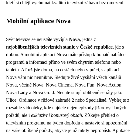
kteří si chtějí vychutnat kvalitní televizní zábavu bez omezení.
Mobilní aplikace Nova
Svět televize se neustále vyvíjí a
Nova
, jedna z
nejoblíbenějších televizních stanic v České republice
, jde s
dobou. S mobilní aplikací Nova máte přístup k bohaté nabídce
programů a informací přímo ve svém chytrém telefonu nebo
tabletu. Ať už jste doma, na cestách nebo v práci, s aplikací
Nova vám nic neunikne. Sledujte živé vysílání všech kanálů
Nova, včetně Nova, Nova Cinema, Nova Fun, Nova Action,
Nova Lady a Nova Gold. Nechte si ujít oblíbené seriály jako
Ulice, Ordinace v růžové zahradě 2 nebo Specialisté. Vybírejte z
rozsáhlé videotéky, kde najdete nejen epizody již odvysílaných
pořadů, ale i
exkluzivní bonusový obsah
. Získejte přehled o
televizním programu na týden dopředu a nastavte si upozornění
na vaše oblíbené pořady, abyste je už nikdy nepropásli. Aplikace