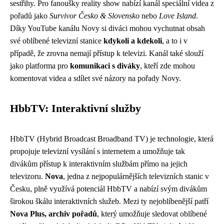
sestřihy. Pro fanoušky reality show nabízí kanál speciální videa z
pořadů jako
Survivor Česko & Slovensko
nebo
Love Island
.
Díky YouTube kanálu Novy si diváci mohou vychutnat obsah
své oblíbené televizní stanice
kdykoli a kdekoli
, a to i v
případě, že zrovna nemají přístup k televizi. Kanál také slouží
jako platforma pro
komunikaci s diváky
, kteří zde mohou
komentovat videa a sdílet své názory na pořady Novy.
HbbTV: Interaktivní služby
HbbTV (Hybrid Broadcast Broadband TV) je technologie, která
propojuje televizní vysílání s internetem a umožňuje tak
divákům přístup k interaktivním službám přímo na jejich
televizoru.
Nova
, jedna z nejpopulárnějších televizních stanic v
Česku, plně využívá potenciál HbbTV a nabízí svým divákům
širokou škálu interaktivních služeb. Mezi ty nejoblíbenější patří
Nova Plus, archiv pořadů
, který umožňuje sledovat oblíbené