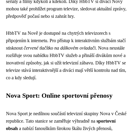
seriály a filmy kdykoli a kdekoli. Díky HbbTV si diváci Novy
mohou také prohlížet program televize, sledovat aktuální zprávy,
předpověď počasí nebo si zahrát hry.
HbbTV na Nově je dostupné na chytrých televizorech s
připojením k internetu. Pro přístup k interaktivním službám stačí
stisknout
červené tlačítko na dálkovém ovladači
. Nova neustále
rozšiřuje svou nabídku HbbTV služeb a přináší divákům nové a
inovativní způsoby, jak si užít televizní zábavu. Díky HbbTV se
televize stává interaktivnější a diváci mají větší kontrolu nad tím,
co a kdy sledují.
Nova Sport: Online sportovní přenosy
Nova Sport je nedílnou součástí televizní skupiny Nova v České
republice. Tato stanice se zaměřuje výhradně na
sportovní
obsah
a nabízí fanouškům širokou škálu živých přenosů,