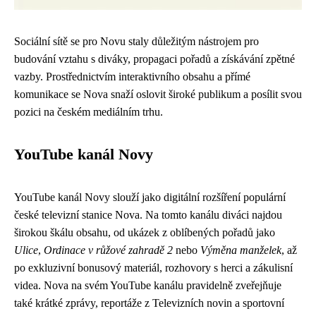
Sociální sítě se pro Novu staly důležitým nástrojem pro
budování vztahu s diváky, propagaci pořadů a získávání zpětné
vazby. Prostřednictvím interaktivního obsahu a přímé
komunikace se Nova snaží oslovit široké publikum a posílit svou
pozici na českém mediálním trhu.
YouTube kanál Novy
YouTube kanál Novy slouží jako digitální rozšíření populární
české televizní stanice Nova. Na tomto kanálu diváci najdou
širokou škálu obsahu, od ukázek z oblíbených pořadů jako
Ulice
,
Ordinace v růžové zahradě 2
nebo
Výměna manželek
, až
po exkluzivní bonusový materiál, rozhovory s herci a zákulisní
videa. Nova na svém YouTube kanálu pravidelně zveřejňuje
také krátké zprávy, reportáže z Televizních novin a sportovní