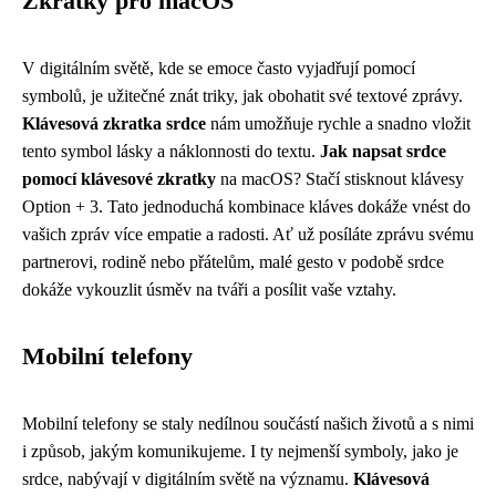
Zkratky pro macOS
V digitálním světě, kde se emoce často vyjadřují pomocí
symbolů, je užitečné znát triky, jak obohatit své textové zprávy.
Klávesová zkratka srdce
nám umožňuje rychle a snadno vložit
tento symbol lásky a náklonnosti do textu.
Jak napsat srdce
pomocí klávesové zkratky
na macOS? Stačí stisknout klávesy
Option + 3. Tato jednoduchá kombinace kláves dokáže vnést do
vašich zpráv více empatie a radosti. Ať už posíláte zprávu svému
partnerovi, rodině nebo přátelům, malé gesto v podobě srdce
dokáže vykouzlit úsměv na tváři a posílit vaše vztahy.
Mobilní telefony
Mobilní telefony se staly nedílnou součástí našich životů a s nimi
i způsob, jakým komunikujeme. I ty nejmenší symboly, jako je
srdce, nabývají v digitálním světě na významu.
Klávesová