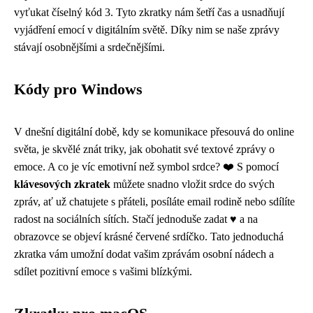
vyťukat číselný kód 3. Tyto zkratky nám šetří čas a usnadňují
vyjádření emocí v digitálním světě. Díky nim se naše zprávy
stávají osobnějšími a srdečnějšími.
Kódy pro Windows
V dnešní digitální době, kdy se komunikace přesouvá do online
světa, je skvělé znát triky, jak obohatit své textové zprávy o
emoce. A co je víc emotivní než symbol srdce? ❤️ S pomocí
klávesových zkratek
můžete snadno vložit srdce do svých
zpráv, ať už chatujete s přáteli, posíláte email rodině nebo sdílíte
radost na sociálních sítích. Stačí jednoduše zadat
♥
a na
obrazovce se objeví krásné červené srdíčko. Tato jednoduchá
zkratka vám umožní dodat vašim zprávám osobní nádech a
sdílet pozitivní emoce s vašimi blízkými.