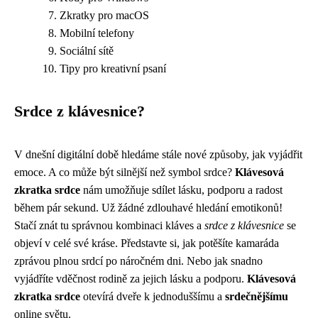
Zkratky pro macOS
Mobilní telefony
Sociální sítě
Tipy pro kreativní psaní
Srdce z klávesnice?
V dnešní digitální době hledáme stále nové způsoby, jak vyjádřit
emoce. A co může být silnější než symbol srdce?
Klávesová
zkratka srdce
nám umožňuje sdílet lásku, podporu a radost
během pár sekund. Už žádné zdlouhavé hledání emotikonů!
Stačí znát tu správnou kombinaci kláves a
srdce z klávesnice
se
objeví v celé své kráse. Představte si, jak potěšíte kamaráda
zprávou plnou srdcí po náročném dni. Nebo jak snadno
vyjádříte vděčnost rodině za jejich lásku a podporu.
Klávesová
zkratka srdce
otevírá dveře k jednoduššímu a
srdečnějšímu
online světu.