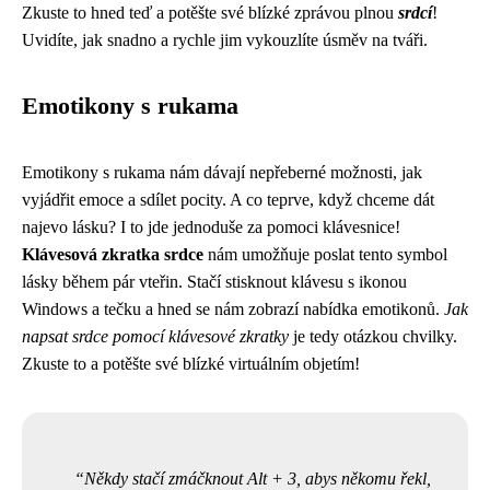
Zkuste to hned teď a potěšte své blízké zprávou plnou
srdcí
!
Uvidíte, jak snadno a rychle jim vykouzlíte úsměv na tváři.
Emotikony s rukama
Emotikony s rukama nám dávají nepřeberné možnosti, jak
vyjádřit emoce a sdílet pocity. A co teprve, když chceme dát
najevo lásku? I to jde jednoduše za pomoci klávesnice!
Klávesová zkratka srdce
nám umožňuje poslat tento symbol
lásky během pár vteřin. Stačí stisknout klávesu s ikonou
Windows a tečku a hned se nám zobrazí nabídka emotikonů.
Jak
napsat srdce pomocí klávesové zkratky
je tedy otázkou chvilky.
Zkuste to a potěšte své blízké virtuálním objetím!
Někdy stačí zmáčknout Alt + 3, abys někomu řekl,