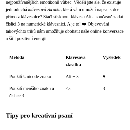
nejpoužívanějších emotikonů vůbec. Věděli jste ale, že existuje
jednoduchá
klávesová zkratka
, která vám umožní napsat srdce
přímo z klávesnice? Stačí stisknout klávesu Alt a současně zadat
číslici 3 na numerické klávesnici. A je to! ❤️ Objevování
takovýchto triků nám umožňuje obohatit naše online konverzace
a šířit pozitivní energii.
Metoda
Klávesová
Výsledek
zkratka
Použití Unicode znaku
Alt + 3
♥
Použití menšího znaku a
<3
3
číslice 3
Tipy pro kreativní psaní