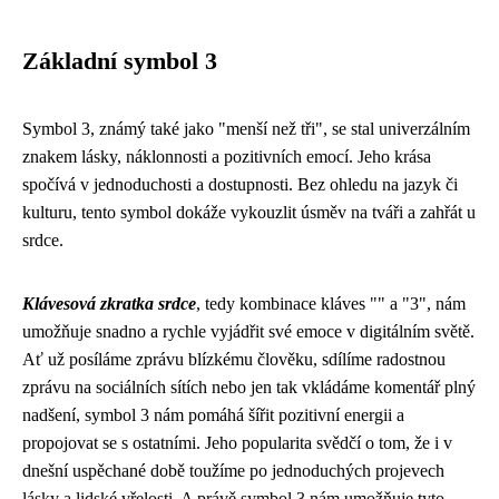
Základní symbol 3
Symbol 3, známý také jako "menší než tři", se stal univerzálním
znakem lásky, náklonnosti a pozitivních emocí. Jeho krása
spočívá v jednoduchosti a dostupnosti. Bez ohledu na jazyk či
kulturu, tento symbol dokáže vykouzlit úsměv na tváři a zahřát u
srdce.
Klávesová zkratka srdce
, tedy kombinace kláves "" a "3", nám
umožňuje snadno a rychle vyjádřit své emoce v digitálním světě.
Ať už posíláme zprávu blízkému člověku, sdílíme radostnou
zprávu na sociálních sítích nebo jen tak vkládáme komentář plný
nadšení, symbol 3 nám pomáhá šířit pozitivní energii a
propojovat se s ostatními. Jeho popularita svědčí o tom, že i v
dnešní uspěchané době toužíme po jednoduchých projevech
lásky a lidské vřelosti. A právě symbol 3 nám umožňuje tyto