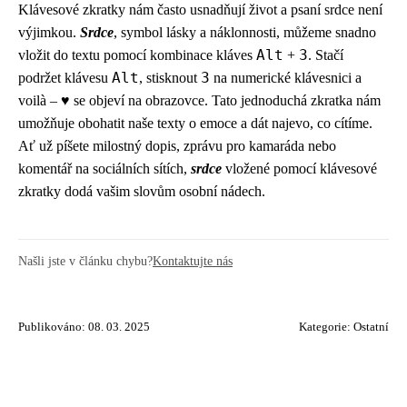
Klávesové zkratky nám často usnadňují život a psaní srdce není
výjimkou.
Srdce
, symbol lásky a náklonnosti, můžeme snadno
Alt
3
vložit do textu pomocí kombinace kláves
+
. Stačí
Alt
3
podržet klávesu
, stisknout
na numerické klávesnici a
voilà – ♥ se objeví na obrazovce. Tato jednoduchá zkratka nám
umožňuje obohatit naše texty o emoce a dát najevo, co cítíme.
Ať už píšete milostný dopis, zprávu pro kamaráda nebo
komentář na sociálních sítích,
srdce
vložené pomocí klávesové
zkratky dodá vašim slovům osobní nádech.
Našli jste v článku chybu?
Kontaktujte nás
Publikováno: 08. 03. 2025
Kategorie:
Ostatní