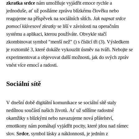
zkratka srdce
nám umožňuje vyjádřit emoce rychle a
jednoduše, ať už posíláme zprávu blízkému člověku nebo
reagujeme na příspěvek na sociálních sítích.
Jak napsat srdce
pomocí klávesové zkratky
se liší v závislosti na operačním
systému a aplikaci, kterou používáte. Obvykle stačí
zkombinovat symbol "menší než" () s číslicí tři (3). Výsledkem
je roztomilé 3, které dokáže vykouzlit úsměv na tváři. Nebojte se
experimentovat a objevovat další možnosti, jak do svých zpráv
vnést více emocí a radosti.
Sociální sítě
V dnešní době digitální komunikace se sociální sítě staly
nedílnou součástí našich životů. Ať už sdílíme radostné
okamžiky s blízkými nebo navazujeme nová přátelství,
emotikony nám pomáhají vyjádřit pocity, které jdou nad rámec
slov.
Srdce
, symbol lásky a náklonnosti, je jedním z