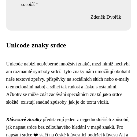
co cítíš.
Zdeněk Dvořák
Unicode znaky srdce
Unicode nabízí nepřeberné množství znaků, mezi nimiž nechybí
ani rozmanité symboly srdcí. Tyto znaky nám umožňují obohatit
naše textové zprávy, příspěvky na sociálních sítích nebo e-maily
o emocionální náboj a sdílet tak radost a lásku s ostatními.
Ačkoliv se může zdát zadávání speciálních znaků jako srdce
složité, existují snadné způsoby, jak je do textu vložit.
Klávesové zkratky
představují jeden z nejjednodušších způsobů,
jak napsat srdce bez zdlouhavého hledání v mapě znaků. Pro
napsání srdce ❤️ stačí na české klávesnici podržet klávesu Alt a