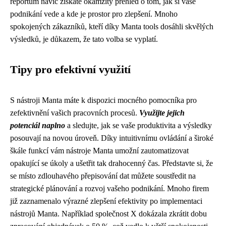
reportům navíc získáte okamžitý přehled o tom, jak si vaše
podnikání vede a kde je prostor pro zlepšení. Mnoho
spokojených zákazníků, kteří díky Manta tools dosáhli skvělých
výsledků, je důkazem, že tato volba se vyplatí.
Tipy pro efektivní využití
S nástroji Manta máte k dispozici mocného pomocníka pro
zefektivnění vašich pracovních procesů.
Využijte jejich
potenciál naplno
a sledujte, jak se vaše produktivita a výsledky
posouvají na novou úroveň. Díky intuitivnímu ovládání a široké
škále funkcí vám nástroje Manta umožní zautomatizovat
opakující se úkoly a ušetřit tak drahocenný čas. Představte si, že
se místo zdlouhavého přepisování dat můžete soustředit na
strategické plánování a rozvoj vašeho podnikání. Mnoho firem
již zaznamenalo výrazné zlepšení efektivity po implementaci
nástrojů Manta. Například společnost X dokázala zkrátit dobu