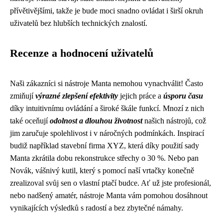
přívětivějšími, takže je bude moci snadno ovládat i širší okruh
uživatelů bez hlubších technických znalostí.
Recenze a hodnocení uživatelů
Naši zákazníci si nástroje Manta nemohou vynachválit! Často
zmiňují
výrazné zlepšení efektivity
jejich práce a
úsporu času
díky intuitivnímu ovládání a široké škále funkcí. Mnozí z nich
také oceňují
odolnost a dlouhou životnost
našich nástrojů, což
jim zaručuje spolehlivost i v náročných podmínkách. Inspirací
budiž například stavební firma XYZ, která díky použití sady
Manta zkrátila dobu rekonstrukce střechy o 30 %. Nebo pan
Novák, vášnivý kutil, který s pomocí naší vrtačky konečně
zrealizoval svůj sen o vlastní ptačí budce. Ať už jste profesionál,
nebo nadšený amatér, nástroje Manta vám pomohou dosáhnout
vynikajících výsledků s radostí a bez zbytečné námahy.