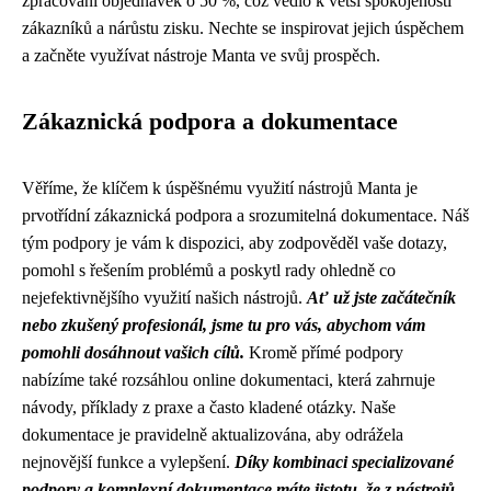
zpracování objednávek o 50 %, což vedlo k větší spokojenosti
zákazníků a nárůstu zisku. Nechte se inspirovat jejich úspěchem
a začněte využívat nástroje Manta ve svůj prospěch.
Zákaznická podpora a dokumentace
Věříme, že klíčem k úspěšnému využití nástrojů Manta je
prvotřídní zákaznická podpora a srozumitelná dokumentace. Náš
tým podpory je vám k dispozici, aby zodpověděl vaše dotazy,
pomohl s řešením problémů a poskytl rady ohledně co
nejefektivnějšího využití našich nástrojů.
Ať už jste začátečník
nebo zkušený profesionál, jsme tu pro vás, abychom vám
pomohli dosáhnout vašich cílů.
Kromě přímé podpory
nabízíme také rozsáhlou online dokumentaci, která zahrnuje
návody, příklady z praxe a často kladené otázky. Naše
dokumentace je pravidelně aktualizována, aby odrážela
nejnovější funkce a vylepšení.
Díky kombinaci specializované
podpory a komplexní dokumentace máte jistotu, že z nástrojů