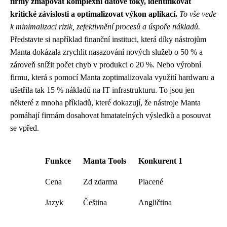
firmy zmapovat komplexní datové toky, identifikovat
kritické závislosti a optimalizovat výkon aplikací.
To vše vede
k minimalizaci rizik, zefektivnění procesů a úspoře nákladů.
Představte si například finanční instituci, která díky nástrojům
Manta dokázala zrychlit nasazování nových služeb o 50 % a
zároveň snížit počet chyb v produkci o 20 %. Nebo výrobní
firmu, která s pomocí Manta zoptimalizovala využití hardwaru a
ušetřila tak 15 % nákladů na IT infrastrukturu. To jsou jen
některé z mnoha příkladů, které dokazují, že nástroje Manta
pomáhají firmám dosahovat hmatatelných výsledků a posouvat
se vpřed.
Funkce
Manta Tools
Konkurent 1
Cena
Zd zdarma
Placené
Jazyk
Čeština
Angličtina