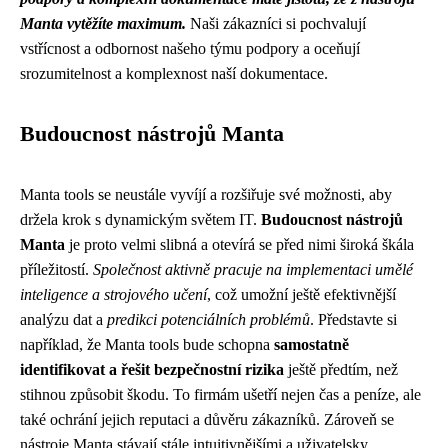
Manta vytěžíte maximum.
Naši zákazníci si pochvalují
vstřícnost a odbornost našeho týmu podpory a oceňují
srozumitelnost a komplexnost naší dokumentace.
Budoucnost nástrojů Manta
Manta tools se neustále vyvíjí a rozšiřuje své možnosti, aby
držela krok s dynamickým světem IT.
Budoucnost nástrojů
Manta
je proto velmi slibná a otevírá se před nimi široká škála
příležitostí.
Společnost aktivně pracuje na implementaci umělé
inteligence a strojového učení
, což umožní ještě efektivnější
analýzu dat a
predikci potenciálních problémů
. Představte si
například, že Manta tools bude schopna
samostatně
identifikovat a řešit bezpečnostní rizika
ještě předtím, než
stihnou způsobit škodu. To firmám ušetří nejen čas a peníze, ale
také ochrání jejich reputaci a důvěru zákazníků. Zároveň se
nástroje Manta stávají stále intuitivnějšími a uživatelsky