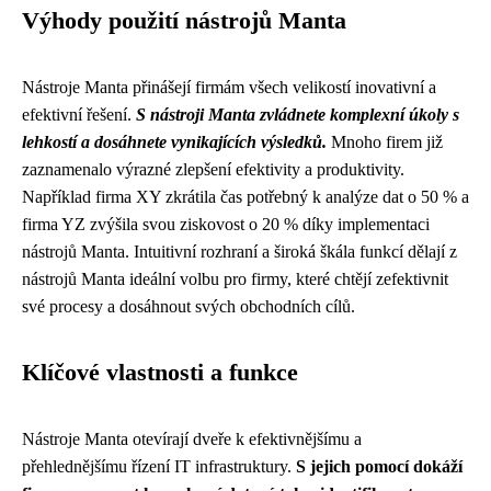
Výhody použití nástrojů Manta
Nástroje Manta přinášejí firmám všech velikostí inovativní a
efektivní řešení.
S nástroji Manta zvládnete komplexní úkoly s
lehkostí a dosáhnete vynikajících výsledků.
Mnoho firem již
zaznamenalo výrazné zlepšení efektivity a produktivity.
Například firma XY zkrátila čas potřebný k analýze dat o 50 % a
firma YZ zvýšila svou ziskovost o 20 % díky implementaci
nástrojů Manta. Intuitivní rozhraní a široká škála funkcí dělají z
nástrojů Manta ideální volbu pro firmy, které chtějí zefektivnit
své procesy a dosáhnout svých obchodních cílů.
Klíčové vlastnosti a funkce
Nástroje Manta otevírají dveře k efektivnějšímu a
přehlednějšímu řízení IT infrastruktury.
S jejich pomocí dokáží