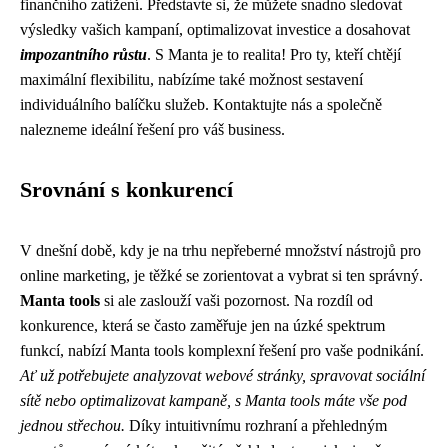
finančního zatížení. Představte si, že můžete snadno sledovat
výsledky vašich kampaní, optimalizovat investice a dosahovat
impozantního růstu
. S Manta je to realita! Pro ty, kteří chtějí
maximální flexibilitu, nabízíme také možnost sestavení
individuálního balíčku služeb. Kontaktujte nás a společně
nalezneme ideální řešení pro váš business.
Srovnání s konkurencí
V dnešní době, kdy je na trhu nepřeberné množství nástrojů pro
online marketing, je těžké se zorientovat a vybrat si ten správný.
Manta tools
si ale zaslouží vaši pozornost. Na rozdíl od
konkurence, která se často zaměřuje jen na úzké spektrum
funkcí, nabízí Manta tools komplexní řešení pro vaše podnikání.
Ať už potřebujete analyzovat webové stránky, spravovat sociální
sítě nebo optimalizovat kampaně, s Manta tools máte vše pod
jednou střechou.
Díky intuitivnímu rozhraní a přehledným