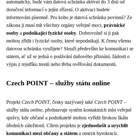
automaticky, bude vám datová schránka aktivní do 3 dnů od
doručení informací o jejím zřízení. O aktivaci budete
informováni písemně. Pro koho je datová schránka povinná? Ze
zákona ji musí mít všechny orgány veřejné moci,
právnické
osoby
a
podnikající fyzické osoby
. Dobrovolně si ji pak
mohou zřídit i fyzické osoby, které nepodnikají. K čemu všemu
datovou schránku využijete? Slouží především ke komunikaci se
státem, ať už se jedná o podávání daňového přiznání, žádosti o
výpis z rejstříku trestů nebo třeba ověřování dokumentů.
Czech POINT – služby státu online
Projekt
Czech POINT
, česky nazývaný také
Czech POINT –
služby státu online
, představuje systém kontaktních míst veřejné
správy, kde občané a podnikatelé mohou vyřídit širokou škálu
úředních záležitostí. Cílem projektu je
zjednodušit a urychlit
komunikaci mezi občany a státem
a omezit byrokracii.